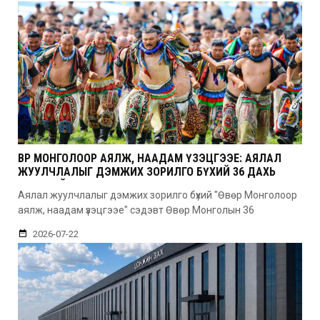
ӨВӨР МОНГОЛООР АЯЛЖ, НААДАМ ҮЗЭЦГЭЭЕ: АЯЛАЛ
ЖУУЛЧЛАЛЫГ ДЭМЖИХ ЗОРИЛГО БҮХИЙ 36 ДАХЬ
УДААГИЙН НААДАМ
Аялал жуулчлалыг дэмжих зорилго бүхий "Өвөр Монголоор
аялж, наадам үзэцгээе" сэдэвт Өвөр Монголын 36
2026-07-22