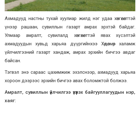
Ахмадууд настны тухай хуулиар жилд нэг удаа хөнгөлөлттэй
үнээр рашаан, сувиллын газарт амрах эрхтэй байдаг.
Улмаар амралт, сувилалд хөнгөлөлттэй явах хүсэлтэй
ахмадуудын хувьд харьяа дүүргийнхээ Хөдөлмөр халамж
үйлчилгээний газарт хандаж, амрах эрхийн бичгээ авдаг
байсан.
Тэгвэл энэ сараас
цахимжиж эхэлснээр, ахмадууд харьяа
хороон дээрээс эрхийн бичгээ авах боломжтой
болжээ.
Амралт, сувиллын үйлчилгээ үзүүлэх байгууллагуудын нэр,
хаяг: