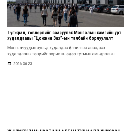
Түгжрэл, төвлөрлийг сааруулах Монголын хамгийн урт
худалдааны “Цонжин Зах”-ын талбайн борлуулалт
эхэллээ
Монголчуудын хувьд худалдаа үйлчилгээ авах, зах
худалдааны төвүүдийг зорих нь өдөр тутмын амьдралын
2026-06-23