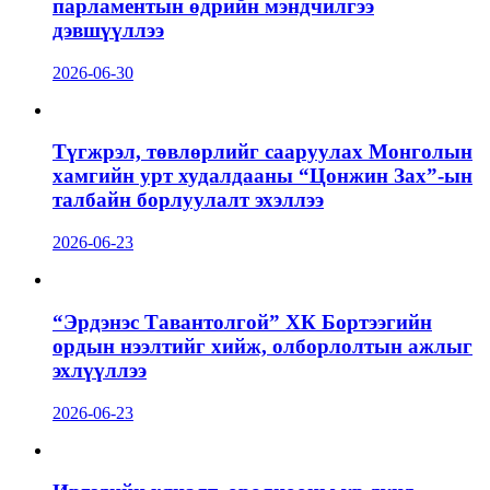
парламентын өдрийн мэндчилгээ
дэвшүүллээ
2026-06-30
Түгжрэл, төвлөрлийг сааруулах Монголын
хамгийн урт худалдааны “Цонжин Зах”-ын
талбайн борлуулалт эхэллээ
2026-06-23
“Эрдэнэс Тавантолгой” ХК Бортээгийн
ордын нээлтийг хийж, олборлолтын ажлыг
эхлүүллээ
2026-06-23