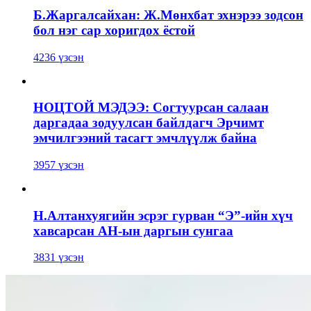
Б.Жаргалсайхан: Ж.Мөнхбат эхнэрээ зодсон
бол нэг сар хоригдох ёстой
4236 үзсэн
НОЦТОЙ МЭДЭЭ: Согтуурсан салаан
даргадаа зодуулсан байлдагч Эрчимт
эмчилгээний тасагт эмчлүүлж байна
3957 үзсэн
Н.Алтанхуягийн эсрэг гурван “Э”-ийн хүч
хавсарсан АН-ын даргын сунгаа
3831 үзсэн