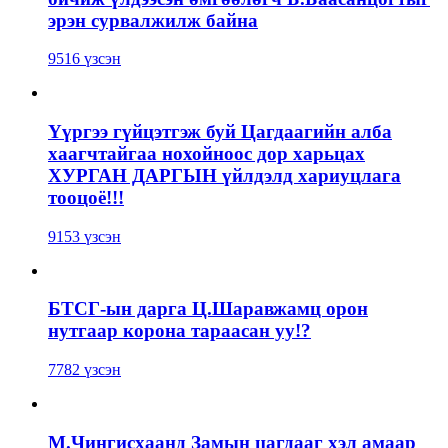
эрэн сурвалжилж байна
9516 үзсэн
Үүргээ гүйцэтгэж буй Цагдаагийн алба
хаагчтайгаа нохойноос дор харьцах
ХУРГАН ДАРГЫН үйлдэлд хариуцлага
тооцоё!!!
9153 үзсэн
БТСГ-ын дарга Ц.Шаравжамц орон
нутгаар корона тараасан уу!?
7782 үзсэн
М.Чингисхаанд Замын цагдааг хэл амаар