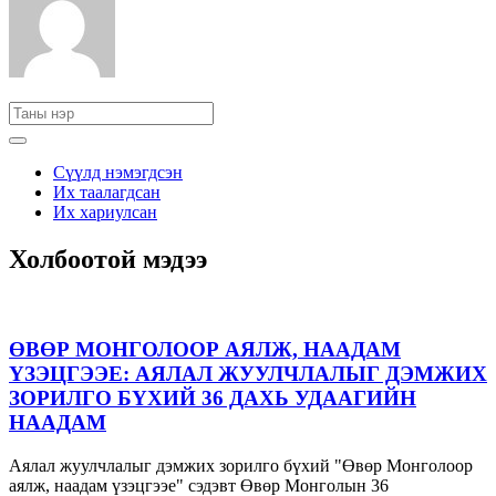
Сүүлд нэмэгдсэн
Их таалагдсан
Их хариулсан
Холбоотой мэдээ
ӨВӨР МОНГОЛООР АЯЛЖ, НААДАМ
ҮЗЭЦГЭЭЕ: АЯЛАЛ ЖУУЛЧЛАЛЫГ ДЭМЖИХ
ЗОРИЛГО БҮХИЙ 36 ДАХЬ УДААГИЙН
НААДАМ
Аялал жуулчлалыг дэмжих зорилго бүхий "Өвөр Монголоор
аялж, наадам үзэцгээе" сэдэвт Өвөр Монголын 36