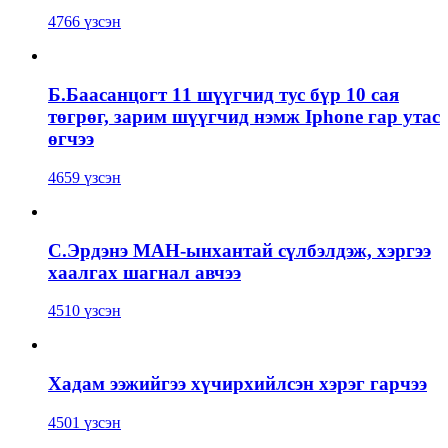
4766 үзсэн
Б.Баасанцогт 11 шүүгчид тус бүр 10 сая
төгрөг, зарим шүүгчид нэмж Iphone гар утас
өгчээ
4659 үзсэн
С.Эрдэнэ МАН-ынхантай сүлбэлдэж, хэргээ
хаалгах шагнал авчээ
4510 үзсэн
Хадам ээжийгээ хүчирхийлсэн хэрэг гарчээ
4501 үзсэн