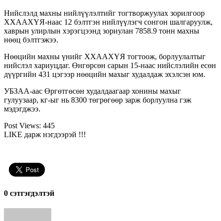
Нийслэлд махны нийлүүлэлтийг тогтворжуулах зорилгоор
ХХААХҮЯ-наас 12 бэлтгэн нийлүүлэгч сонгон шалгаруулж,
хаврын улирлын хэрэгцээнд зориулан 7858.9 тонн махны
нөөц бэлтгэжээ.
Нөөцийн махны үнийг ХХААХҮЯ тогтоож, борлуулалтыг
нийслэл хариуцдаг. Өнгөрсөн сарын 15-наас нийслэлийн есөн
дүүргийн 431 цэгээр нөөцийн махыг худалдаж эхэлсэн юм.
УБЗАА-аас Өргөтгөсөн худалдаагаар хонины махыг
гулуузаар, кг-ыг нь 8300 төгрөгөөр зарж борлуулна гэж
мэдэгджээ.
Post Views:
445
LIKE дарж нэгдээрэй !!!
0 cэтгэгдэлтэй