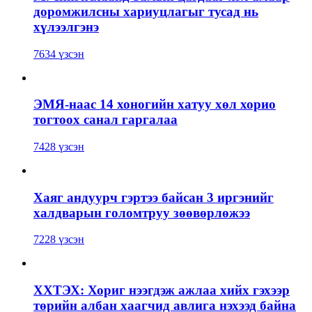
доромжилсны хариуцлагыг тусад нь
хүлээлгэнэ
7634 үзсэн
ЭМЯ-наас 14 хоногийн хатуу хөл хорио
тогтоох санал гаргалаа
7428 үзсэн
Хаяг андуурч гэртээ байсан 3 иргэнийг
халдварын голомтруу зөөвөрлөжээ
7228 үзсэн
ХХТЭХ: Хориг нээгдэж ажлаа хийх гэхээр
төрийн албан хаагчид авлига нэхээд байна