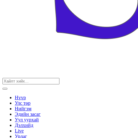
Нүүр
Улс төр
Нийгэм
Эдийн засаг
Уул уурхай
Дэлхийд
Live
Урлаг