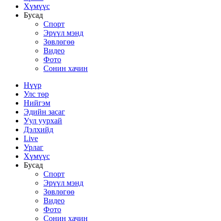
Хүмүүс
Бусад
Спорт
Эрүүл мэнд
Зөвлөгөө
Видео
Фото
Сонин хачин
Нүүр
Улс төр
Нийгэм
Эдийн засаг
Уул уурхай
Дэлхийд
Live
Урлаг
Хүмүүс
Бусад
Спорт
Эрүүл мэнд
Зөвлөгөө
Видео
Фото
Сонин хачин