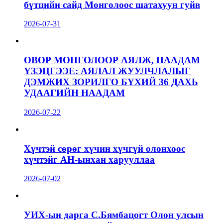
бүтцийн сайд Монголоос шатахуун гуйв
2026-07-31
ӨВӨР МОНГОЛООР АЯЛЖ, НААДАМ
ҮЗЭЦГЭЭЕ: АЯЛАЛ ЖУУЛЧЛАЛЫГ
ДЭМЖИХ ЗОРИЛГО БҮХИЙ 36 ДАХЬ
УДААГИЙН НААДАМ
2026-07-22
Хүчтэй сөрөг хүчин хүчгүй олонхоос
хүчтэйг АН-ынхан харууллаа
2026-07-02
УИХ-ын дарга С.Бямбацогт Олон улсын