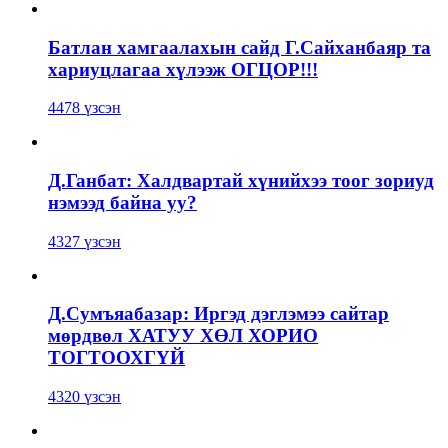
Батлан хамгаалахын сайд Г.Сайханбаяр та
хариуцлагаа хүлээж ОГЦОР!!!
4478 үзсэн
Д.Ганбат: Халдвартай хүнийхээ тоог зориуд
нэмээд байна уу?
4327 үзсэн
Д.Сумъяабазар: Иргэд дэглэмээ сайтар
мөрдвөл ХАТУУ ХӨЛ ХОРИО
ТОГТООХГҮЙ
4320 үзсэн