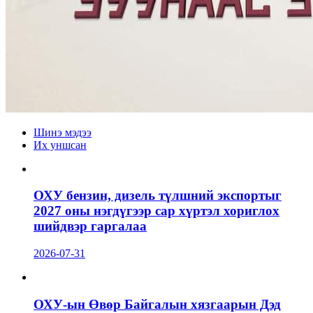
Шинэ мэдээ
Их уншсан
ОХУ бензин, дизель түлшний экспортыг
2027 оны нэгдүгээр сар хүртэл хориглох
шийдвэр гаргалаа
2026-07-31
ОХУ-ын Өвөр Байгалын хязгаарын Дэд