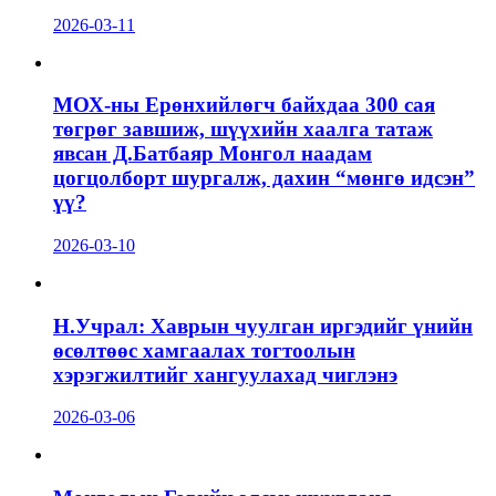
2026-03-11
МОХ-ны Ерөнхийлөгч байхдаа 300 сая
төгрөг завшиж, шүүхийн хаалга татаж
явсан Д.Батбаяр Монгол наадам
цогцолборт шургалж, дахин “мөнгө идсэн”
үү?
2026-03-10
Н.Учрал: Хаврын чуулган иргэдийг үнийн
өсөлтөөс хамгаалах тогтоолын
хэрэгжилтийг хангуулахад чиглэнэ
2026-03-06