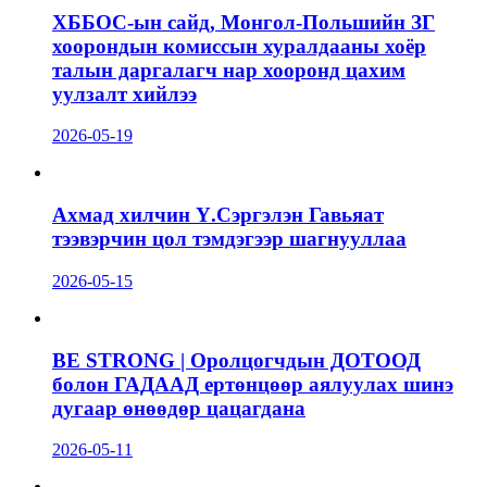
ХББОС-ын сайд, Монгол-Польшийн ЗГ
хоорондын комиссын хуралдааны хоёр
талын даргалагч нар хооронд цахим
уулзалт хийлээ
2026-05-19
Ахмад хилчин Ү.Сэргэлэн Гавьяат
тээвэрчин цол тэмдэгээр шагнууллаа
2026-05-15
BE STRONG | Оролцогчдын ДОТООД
болон ГАДААД ертөнцөөр аялуулах шинэ
дугаар өнөөдөр цацагдана
2026-05-11