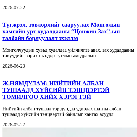
2026-07-22
Түгжрэл, төвлөрлийг сааруулах Монголын
хамгийн урт худалдааны “Цонжин Зах”-ын
талбайн борлуулалт эхэллээ
Монголчуудын хувьд худалдаа үйлчилгээ авах, зах худалдааны
төвүүдийг зорих нь өдөр тутмын амьдралын
2026-06-23
Ж.НЯМДУЛАМ: НИЙТИЙН АЛБАН
ТУШААЛД ХҮЙСИЙН ТЭНЦВЭРТЭЙ
ТОМИЛГОО ХИЙХ ХЭРЭГТЭЙ
Нийтийн албан тушаал тэр дундаа удирдах шатны албан
тушаалд хүйсийн тэнцвэртэй байдлыг хангах асуудл
2026-05-27