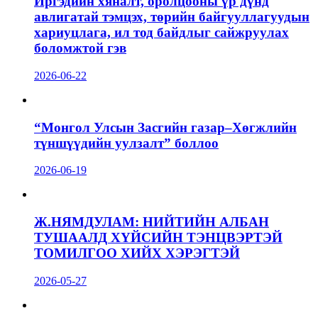
Иргэдийн хяналт, оролцооны үр дүнд
авлигатай тэмцэх, төрийн байгууллагуудын
хариуцлага, ил тод байдлыг сайжруулах
боломжтой гэв
2026-06-22
“Монгол Улсын Засгийн газар–Хөгжлийн
түншүүдийн уулзалт” боллоо
2026-06-19
Ж.НЯМДУЛАМ: НИЙТИЙН АЛБАН
ТУШААЛД ХҮЙСИЙН ТЭНЦВЭРТЭЙ
ТОМИЛГОО ХИЙХ ХЭРЭГТЭЙ
2026-05-27