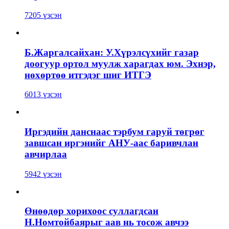
7205 үзсэн
Б.Жаргалсайхан: У.Хүрэлсүхийг газар
доогуур ортол муулж харагдах юм. Эхнэр,
нөхөртөө итгэдэг шиг ИТГЭ
6013 үзсэн
Иргэдийн данснаас тэрбум гаруй төгрөг
завшсан иргэнийг АНУ-аас баривчлан
авчирлаа
5942 үзсэн
Өнөөдөр хорихоос суллагдсан
Н.Номтойбаярыг аав нь тосож авчээ