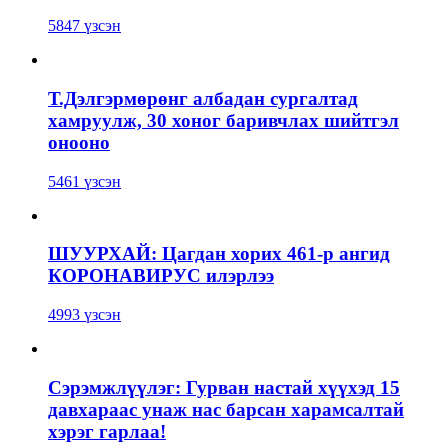
5847 үзсэн
Т.Дэлгэрмөрөнг албадан сургалтад
хамруулж, 30 хоног баривчлах шийтгэл
онооно
5461 үзсэн
ШУУРХАЙ: Цагдан хорих 461-р ангид
КОРОНАВИРУС илэрлээ
4993 үзсэн
Сэрэмжлүүлэг: Гурван настай хүүхэд 15
давхараас унаж нас барсан харамсалтай
хэрэг гарлаа!