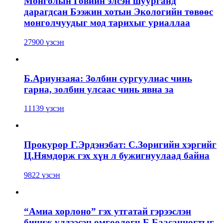
Монголын Говийн элсэн шуурганд
дарагдсан Бээжин хотын Экологийн төвөөс
монголчуудыг мод тарихыг уриаллаа
27900 үзсэн
Б.Ариунзаяа: Золбин сургуулиас чинь
гарна, золбин улсаас чинь явна за
11139 үзсэн
Прокурор Г.Эрдэнэбат: С.Зоригийн хэргийг
Ц.Нямдорж гэх хүн л бужигнуулаад байна
9822 үзсэн
“Амиа хорлоно” гэх утгатай гэрээслэн
бичиж үлдээсэн өмгөөлөгч Б.Баасанцогтыг