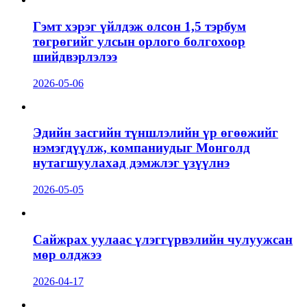
Гэмт хэрэг үйлдэж олсон 1,5 тэрбум
төгрөгийг улсын орлого болгохоор
шийдвэрлэлээ
2026-05-06
Эдийн засгийн түншлэлийн үр өгөөжийг
нэмэгдүүлж, компаниудыг Монголд
нутагшуулахад дэмжлэг үзүүлнэ
2026-05-05
Сайжрах уулаас үлэггүрвэлийн чулуужсан
мөр олджээ
2026-04-17