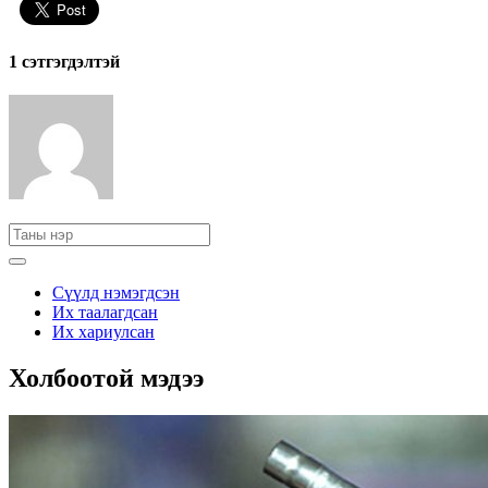
1 сэтгэгдэлтэй
Сүүлд нэмэгдсэн
Их таалагдсан
Их хариулсан
Холбоотой мэдээ