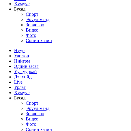
Хүмүүс
Бусад
Спорт
Эрүүл мэнд
Зөвлөгөө
Видео
Фото
Сонин хачин
Нүүр
Улс төр
Нийгэм
Эдийн засаг
Уул уурхай
Дэлхийд
Live
Урлаг
Хүмүүс
Бусад
Спорт
Эрүүл мэнд
Зөвлөгөө
Видео
Фото
Сонин хачин