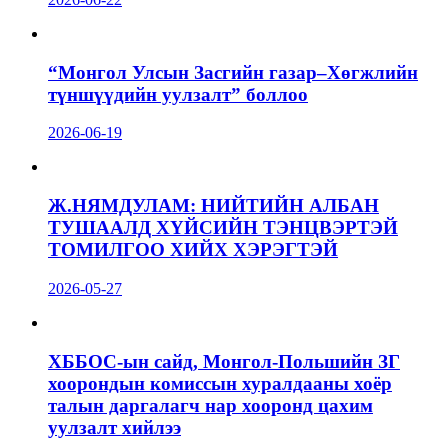
“Монгол Улсын Засгийн газар–Хөгжлийн
түншүүдийн уулзалт” боллоо
2026-06-19
Ж.НЯМДУЛАМ: НИЙТИЙН АЛБАН
ТУШААЛД ХҮЙСИЙН ТЭНЦВЭРТЭЙ
ТОМИЛГОО ХИЙХ ХЭРЭГТЭЙ
2026-05-27
ХББОС-ын сайд, Монгол-Польшийн ЗГ
хоорондын комиссын хуралдааны хоёр
талын даргалагч нар хооронд цахим
уулзалт хийлээ