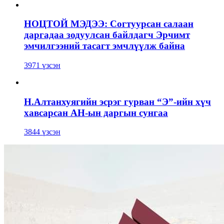
НОЦТОЙ МЭДЭЭ: Согтуурсан салаан
даргадаа зодуулсан байлдагч Эрчимт
эмчилгээний тасагт эмчлүүлж байна
3971 үзсэн
Н.Алтанхуягийн эсрэг гурван “Э”-ийн хүч
хавсарсан АН-ын даргын сунгаа
3844 үзсэн