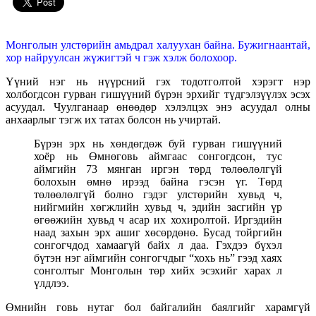
Монголын улстөрийн амьдрал халуухан байна. Бужигнаантай,
хор найруулсан жүжигтэй ч гэж хэлж болохоор.
Үүний нэг нь нүүрсний гэх тодотголтой хэрэгт нэр
холбогдсон гурван гишүүний бүрэн эрхийг түдгэлзүүлэх эсэх
асуудал. Чуулганаар өнөөдөр хэлэлцэх энэ асуудал олны
анхаарлыг тэгж их татах болсон нь учиртай.
Бүрэн эрх нь хөндөгдөж буй гурван гишүүний
хоёр нь Өмнөговь аймгаас сонгогдсон, тус
аймгийн 73 мянган иргэн төрд төлөөлөлгүй
болохын өмнө ирээд байна гэсэн үг. Төрд
төлөөлөлгүй болно гэдэг улстөрийн хувьд ч,
нийгмийн хөгжлийн хувьд ч, эдийн засгийн үр
өгөөжийн хувьд ч асар их хохиролтой. Иргэдийн
наад захын эрх ашиг хөсөрдөнө. Бусад тойргийн
сонгогчдод хамаагүй байх л даа. Гэхдээ бүхэл
бүтэн нэг аймгийн сонгогчдыг “хохь нь” гээд хаях
сонголтыг Монголын төр хийх эсэхийг харах л
үлдлээ.
Өмнийн говь нутаг бол байгалийн баялгийг харамгүй