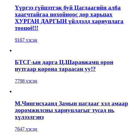
Үүргээ гүйцэтгэж буй Цагдаагийн алба
хаагчтайгаа нохойноос дор харьцах
ХУРГАН ДАРГЫН үйлдэлд хариуцлага
тооцоё!!!
9167 үзсэн
БТСГ-ын дарга Ц.Шаравжамц орон
нутгаар корона тараасан уу!?
7798 үзсэн
М.Чингисхаанд Замын цагдааг хэл амаар
доромжилсны хариуцлагыг тусад нь
хүлээлгэнэ
7647 үзсэн