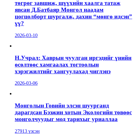
төгрөг завшиж, шүүхийн хаалга татаж
явсан Д.Батбаяр Монгол наадам
цогцолборт шургалж, дахин “мөнгө идсэн”
үү?
2026-03-10
Н.Учрал: Хаврын чуулган иргэдийг үнийн
өсөлтөөс хамгаалах тогтоолын
хэрэгжилтийг хангуулахад чиглэнэ
2026-03-06
Монголын Говийн элсэн шуурганд
дарагдсан Бээжин хотын Экологийн төвөөс
монголчуудыг мод тарихыг уриаллаа
27913 үзсэн