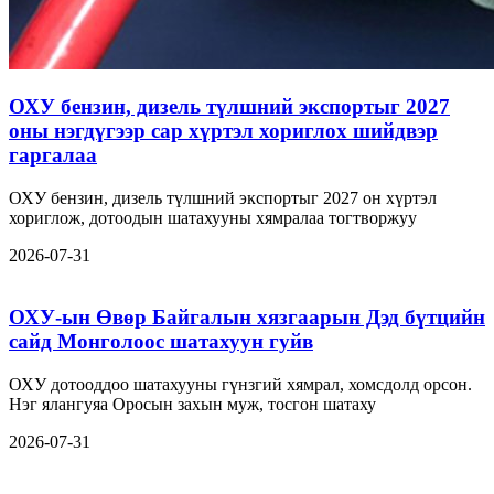
ОХУ бензин, дизель түлшний экспортыг 2027
оны нэгдүгээр сар хүртэл хориглох шийдвэр
гаргалаа
ОХУ бензин, дизель түлшний экспортыг 2027 он хүртэл
хориглож, дотоодын шатахууны хямралаа тогтворжуу
2026-07-31
ОХУ-ын Өвөр Байгалын хязгаарын Дэд бүтцийн
сайд Монголоос шатахуун гуйв
ОХУ дотооддоо шатахууны гүнзгий хямрал, хомсдолд орсон.
Нэг ялангуяа Оросын захын муж, тосгон шатаху
2026-07-31