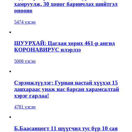
хамруулж, 30 хоног баривчлах шийтгэл
онооно
5474 үзсэн
ШУУРХАЙ: Цагдан хорих 461-р ангид
КОРОНАВИРУС илэрлээ
5008 үзсэн
Сэрэмжлүүлэг: Гурван настай хүүхэд 15
давхараас унаж нас барсан харамсалтай
хэрэг гарлаа!
4781 үзсэн
Б.Баасанцогт 11 шүүгчид тус бүр 10 сая