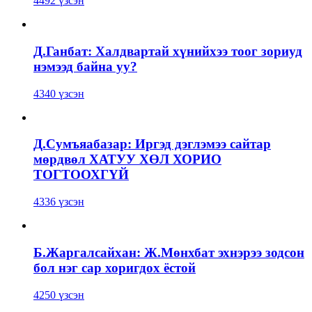
4492 үзсэн
Д.Ганбат: Халдвартай хүнийхээ тоог зориуд
нэмээд байна уу?
4340 үзсэн
Д.Сумъяабазар: Иргэд дэглэмээ сайтар
мөрдвөл ХАТУУ ХӨЛ ХОРИО
ТОГТООХГҮЙ
4336 үзсэн
Б.Жаргалсайхан: Ж.Мөнхбат эхнэрээ зодсон
бол нэг сар хоригдох ёстой
4250 үзсэн