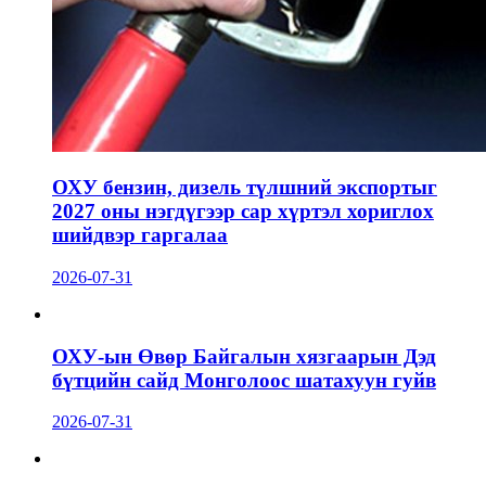
ОХУ бензин, дизель түлшний экспортыг
2027 оны нэгдүгээр сар хүртэл хориглох
шийдвэр гаргалаа
2026-07-31
ОХУ-ын Өвөр Байгалын хязгаарын Дэд
бүтцийн сайд Монголоос шатахуун гуйв
2026-07-31