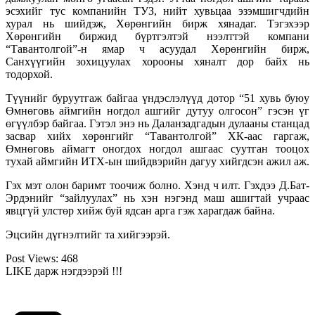
эсэхийг тус компанийн ТУЗ, нийт хувьцаа эзэмшигчдийн
хурал нь шийдэж, Хөрөнгийн бирж хянадаг. Тэгэхээр
Хөрөнгийн биржид бүртгэлтэй нээлттэй компани
“Тавантолгой”-н ямар ч асуудал Хөрөнгийн бирж,
Санхүүгийн зохицуулах хорооны хяналт дор байх нь
тодорхой.
Түүнийг буруутгаж байгаа үндэслэлүүд дотор “51 хувь буюу
Өмнөговь аймгийн ногдол ашгийг дутуу олгосон” гэсэн үг
өгүүлбэр байгаа. Гэтэл энэ нь Даланзадгадын дулааны станцад
засвар хийх хөрөнгийг “Тавантолгой” ХК-аас гаргаж,
Өмнөговь аймагт оногдох ногдол ашгаас суутган тооцох
тухай аймгийн ИТХ-ын шийдвэрийн дагуу хийгдсэн ажил аж.
Гэх мэт олон баримт тоочиж болно. Хэнд ч илт. Гэхдээ Д.Бат-
Эрдэнийг “зайлуулах” нь хэн нэгэнд маш ашигтай учраас
явцгүй улстөр хийж буй ядсан арга гэж харагдаж байна.
Эцсийн дүгнэлтийг та хийгээрэй.
Post Views:
468
LIKE дарж нэгдээрэй !!!