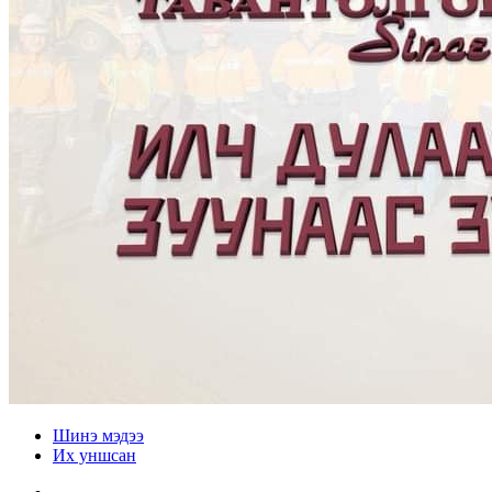
Шинэ мэдээ
Их уншсан