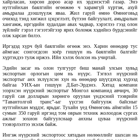
хайрласан, хөрсөн дороо асар их эрдэнэстэй газар. Энэ
нутгийнхан баялгийн өгөөжөө ч харамгүй хүртэж, ахуй
амьдралаа дээшлүүлж яваа. Жил гаруй өмнө Өмнөговьд
очиход тэнд хөгжил цэцэглэлт, бүтээн байгуулалт, амьдралын
хангамж, иргэдийн худалдан авах чадвар, хэрэглээ гээд олон
зүйлийг гэрэл гэгээтэйгээр ярих боломж хэдийнэ бүрдсэнийг
олж харсан билээ.
Иргэдэд хүрч буй баялгийн өгөөж энэ. Харин өнөөдөр тус
аймгаас сонгогдсон хоёр гишүүн нь баялгийн балгийг
хүртэхдээ тулж иржээ. Ийн хэлэх болсон нь учиртай.
Эдийн засаг нь олон тулгуурт биш манай улсын хувьд
экспортын орлогын цөм нь нүүрс. Тэгвэл нүүрсний
экспортыг анх эхлүүлсэн хүн нь өнөөдөр шүүгдэхэд хүрээд
байгаа УИХ-ын гишүүн Д.Бат-Эрдэнэ. Хятад компани
эзэрхсэн нүүрсний экспортыг Монгол компанид авчирч, 30
гаруй сая долларын хөрөнгө оруулан үндэсний тээврийн
“Тавантолгой транс”-ыг үүсгэн байгуулж байсныг
нутгийнхан мэддэг, ярьдаг. Тухайн үед Өмнөговь аймгийн 15
сумын 350 гаруй иргэнд том оврын техник жолоодож сургах
ажлыг зохион байгуулснаар анхны цуваа нүүрсний
тээвэрлэлтээ эхэлж байж.
Ингэж нүүрсний экспортоос хятадын нөлөөллийг шахсан нь