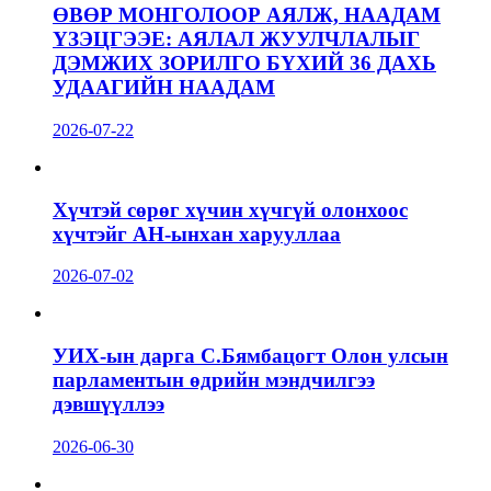
ӨВӨР МОНГОЛООР АЯЛЖ, НААДАМ
ҮЗЭЦГЭЭЕ: АЯЛАЛ ЖУУЛЧЛАЛЫГ
ДЭМЖИХ ЗОРИЛГО БҮХИЙ 36 ДАХЬ
УДААГИЙН НААДАМ
2026-07-22
Хүчтэй сөрөг хүчин хүчгүй олонхоос
хүчтэйг АН-ынхан харууллаа
2026-07-02
УИХ-ын дарга С.Бямбацогт Олон улсын
парламентын өдрийн мэндчилгээ
дэвшүүллээ
2026-06-30