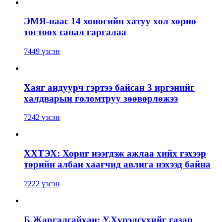
ЭМЯ-наас 14 хоногийн хатуу хөл хорио
тогтоох санал гаргалаа
7449 үзсэн
Хаяг андуурч гэртээ байсан 3 иргэнийг
халдварын голомтруу зөөвөрлөжээ
7242 үзсэн
ХХТЭХ: Хориг нээгдэж ажлаа хийх гэхээр
төрийн албан хаагчид авлига нэхээд байна
7222 үзсэн
Б.Жаргалсайхан: У.Хүрэлсүхийг газар