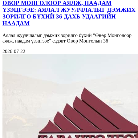
ӨВӨР МОНГОЛООР АЯЛЖ, НААДАМ
ҮЗЭЦГЭЭЕ: АЯЛАЛ ЖУУЛЧЛАЛЫГ ДЭМЖИХ
ЗОРИЛГО БҮХИЙ 36 ДАХЬ УДААГИЙН
НААДАМ
Аялал жуулчлалыг дэмжих зорилго бүхий "Өвөр Монголоор
аялж, наадам үзэцгээе" сэдэвт Өвөр Монголын 36
2026-07-22