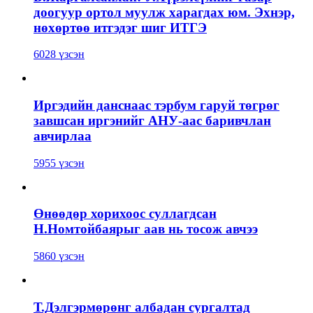
доогуур ортол муулж харагдах юм. Эхнэр,
нөхөртөө итгэдэг шиг ИТГЭ
6028 үзсэн
Иргэдийн данснаас тэрбум гаруй төгрөг
завшсан иргэнийг АНУ-аас баривчлан
авчирлаа
5955 үзсэн
Өнөөдөр хорихоос суллагдсан
Н.Номтойбаярыг аав нь тосож авчээ
5860 үзсэн
Т.Дэлгэрмөрөнг албадан сургалтад