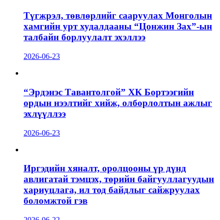
Түгжрэл, төвлөрлийг сааруулах Монголын
хамгийн урт худалдааны “Цонжин Зах”-ын
талбайн борлуулалт эхэллээ
2026-06-23
“Эрдэнэс Тавантолгой” ХК Бортээгийн
ордын нээлтийг хийж, олборлолтын ажлыг
эхлүүллээ
2026-06-23
Иргэдийн хяналт, оролцооны үр дүнд
авлигатай тэмцэх, төрийн байгууллагуудын
хариуцлага, ил тод байдлыг сайжруулах
боломжтой гэв
2026-06-22