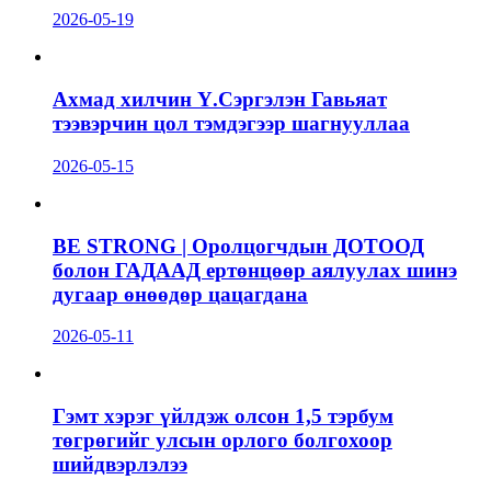
2026-05-19
Ахмад хилчин Ү.Сэргэлэн Гавьяат
тээвэрчин цол тэмдэгээр шагнууллаа
2026-05-15
BE STRONG | Оролцогчдын ДОТООД
болон ГАДААД ертөнцөөр аялуулах шинэ
дугаар өнөөдөр цацагдана
2026-05-11
Гэмт хэрэг үйлдэж олсон 1,5 тэрбум
төгрөгийг улсын орлого болгохоор
шийдвэрлэлээ