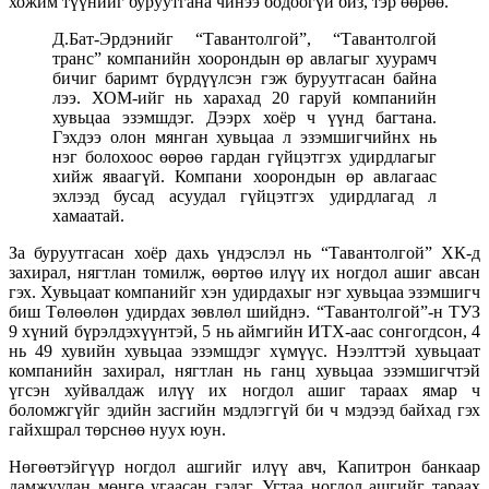
хожим түүнийг буруутгана чинээ бодоогүй биз, тэр өөрөө.
Д.Бат-Эрдэнийг “Тавантолгой”, “Тавантолгой
транс” компанийн хоорондын өр авлагыг хуурамч
бичиг баримт бүрдүүлсэн гэж буруутгасан байна
лээ. ХОМ-ийг нь харахад 20 гаруй компанийн
хувьцаа эзэмшдэг. Дээрх хоёр ч үүнд багтана.
Гэхдээ олон мянган хувьцаа л эзэмшигчийнх нь
нэг болохоос өөрөө гардан гүйцэтгэх удирдлагыг
хийж яваагүй. Компани хоорондын өр авлагаас
эхлээд бусад асуудал гүйцэтгэх удирдлагад л
хамаатай.
За буруутгасан хоёр дахь үндэслэл нь “Тавантолгой” ХК-д
захирал, нягтлан томилж, өөртөө илүү их ногдол ашиг авсан
гэх. Хувьцаат компанийг хэн удирдахыг нэг хувьцаа эзэмшигч
биш Төлөөлөн удирдах зөвлөл шийднэ. “Тавантолгой”-н ТУЗ
9 хүний бүрэлдэхүүнтэй, 5 нь аймгийн ИТХ-аас сонгогдсон, 4
нь 49 хувийн хувьцаа эзэмшдэг хүмүүс. Нээлттэй хувьцаат
компанийн захирал, нягтлан нь ганц хувьцаа эзэмшигчтэй
үгсэн хуйвалдаж илүү их ногдол ашиг тараах ямар ч
боломжгүйг эдийн засгийн мэдлэггүй би ч мэдээд байхад гэх
гайхшрал төрснөө нуух юун.
Нөгөөтэйгүүр ногдол ашгийг илүү авч, Капитрон банкаар
дамжуулан мөнгө угаасан гэдэг. Угтаа ногдол ашгийг тараах