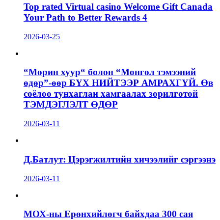
Top rated Virtual casino Welcome Gift Canada
Your Path to Better Rewards 4
2026-03-25
“Морин хуур“ болон “Монгол тэмээний
өдөр”-өөр БҮХ НИЙТЭЭР АМРАХГҮЙ. Өв
соёлоо тунхаглан хамгаалах зорилготой
ТЭМДЭГЛЭЛТ ӨДӨР
2026-03-11
Д.Батлут: Цэрэгжилтийн хичээлийг сэргээнэ
2026-03-11
МОХ-ны Ерөнхийлөгч байхдаа 300 сая