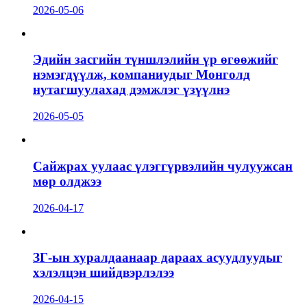
2026-05-06
Эдийн засгийн түншлэлийн үр өгөөжийг
нэмэгдүүлж, компаниудыг Монголд
нутагшуулахад дэмжлэг үзүүлнэ
2026-05-05
Сайжрах уулаас үлэггүрвэлийн чулуужсан
мөр олджээ
2026-04-17
ЗГ-ын хуралдаанаар дараах асуудлуудыг
хэлэлцэн шийдвэрлэлээ
2026-04-15