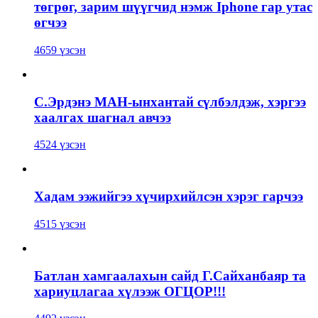
төгрөг, зарим шүүгчид нэмж Iphone гар утас
өгчээ
4659 үзсэн
С.Эрдэнэ МАН-ынхантай сүлбэлдэж, хэргээ
хаалгах шагнал авчээ
4524 үзсэн
Хадам ээжийгээ хүчирхийлсэн хэрэг гарчээ
4515 үзсэн
Батлан хамгаалахын сайд Г.Сайханбаяр та
хариуцлагаа хүлээж ОГЦОР!!!