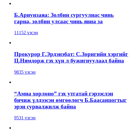
Б.Ариунзаяа: Золбин сургуулиас чинь
гарна, золбин улсаас чинь явна за
11152 үзсэн
Прокурор Г.Эрдэнэбат: С.Зоригийн хэргийг
Ц.Нямдорж гэх хүн л бужигнуулаад байна
9835 үзсэн
“Амиа хорлоно” гэх утгатай гэрээслэн
бичиж үлдээсэн өмгөөлөгч Б.Баасанцогтыг
эрэн сурвалжилж байна
9531 үзсэн