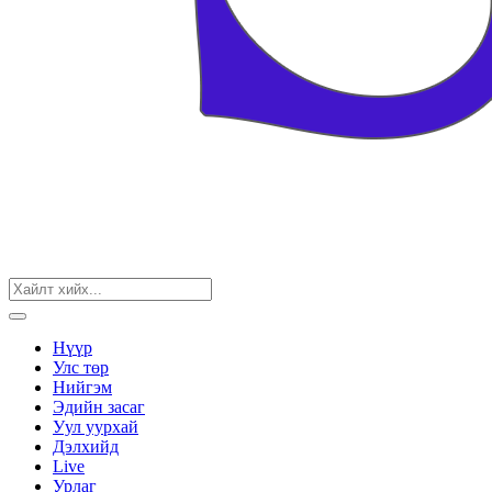
Нүүр
Улс төр
Нийгэм
Эдийн засаг
Уул уурхай
Дэлхийд
Live
Урлаг