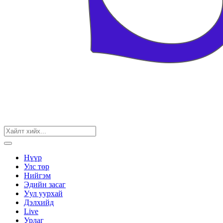
Нүүр
Улс төр
Нийгэм
Эдийн засаг
Уул уурхай
Дэлхийд
Live
Урлаг