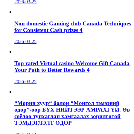
2026-03-25
Non domestic Gaming club Canada Techniques
for Consistent Cash prizes 4
2026-03-25
Top rated Virtual casino Welcome Gift Canada
Your Path to Better Rewards 4
2026-03-25
“Морин хуур“ болон “Монгол тэмээний
өдөр”-өөр БҮХ НИЙТЭЭР АМРАХГҮЙ. Өв
соёлоо тунхаглан хамгаалах зорилготой
ТЭМДЭГЛЭЛТ ӨДӨР