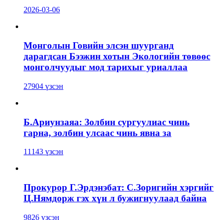
2026-03-06
Монголын Говийн элсэн шуурганд
дарагдсан Бээжин хотын Экологийн төвөөс
монголчуудыг мод тарихыг уриаллаа
27904 үзсэн
Б.Ариунзаяа: Золбин сургуулиас чинь
гарна, золбин улсаас чинь явна за
11143 үзсэн
Прокурор Г.Эрдэнэбат: С.Зоригийн хэргийг
Ц.Нямдорж гэх хүн л бужигнуулаад байна
9826 үзсэн