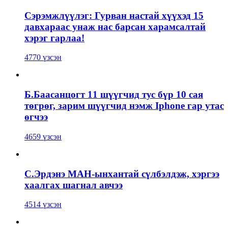
Сэрэмжлүүлэг: Гурван настай хүүхэд 15
давхараас унаж нас барсан харамсалтай
хэрэг гарлаа!
4770 үзсэн
Б.Баасанцогт 11 шүүгчид тус бүр 10 сая
төгрөг, зарим шүүгчид нэмж Iphone гар утас
өгчээ
4659 үзсэн
С.Эрдэнэ МАН-ынхантай сүлбэлдэж, хэргээ
хаалгах шагнал авчээ
4514 үзсэн