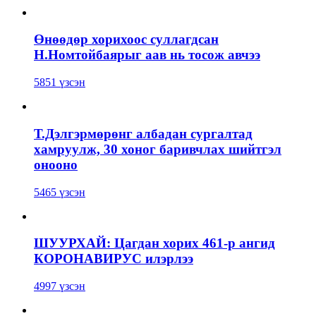
Өнөөдөр хорихоос суллагдсан
Н.Номтойбаярыг аав нь тосож авчээ
5851 үзсэн
Т.Дэлгэрмөрөнг албадан сургалтад
хамруулж, 30 хоног баривчлах шийтгэл
онооно
5465 үзсэн
ШУУРХАЙ: Цагдан хорих 461-р ангид
КОРОНАВИРУС илэрлээ
4997 үзсэн