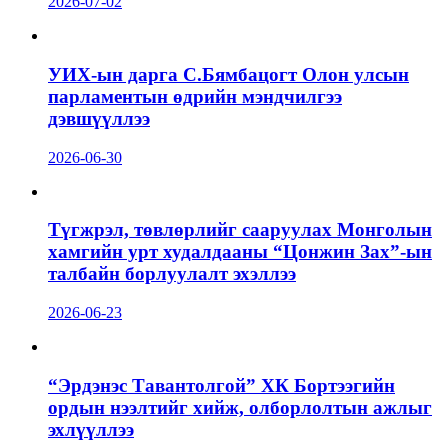
2026-07-02
УИХ-ын дарга С.Бямбацогт Олон улсын
парламентын өдрийн мэндчилгээ
дэвшүүллээ
2026-06-30
Түгжрэл, төвлөрлийг сааруулах Монголын
хамгийн урт худалдааны “Цонжин Зах”-ын
талбайн борлуулалт эхэллээ
2026-06-23
“Эрдэнэс Тавантолгой” ХК Бортээгийн
ордын нээлтийг хийж, олборлолтын ажлыг
эхлүүллээ