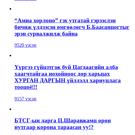
“Амиа хорлоно” гэх утгатай гэрээслэн
бичиж үлдээсэн өмгөөлөгч Б.Баасанцогтыг
эрэн сурвалжилж байна
9520 үзсэн
Үүргээ гүйцэтгэж буй Цагдаагийн алба
хаагчтайгаа нохойноос дор харьцах
ХУРГАН ДАРГЫН үйлдэлд хариуцлага
тооцоё!!!
9157 үзсэн
БТСГ-ын дарга Ц.Шаравжамц орон
нутгаар корона тараасан уу!?