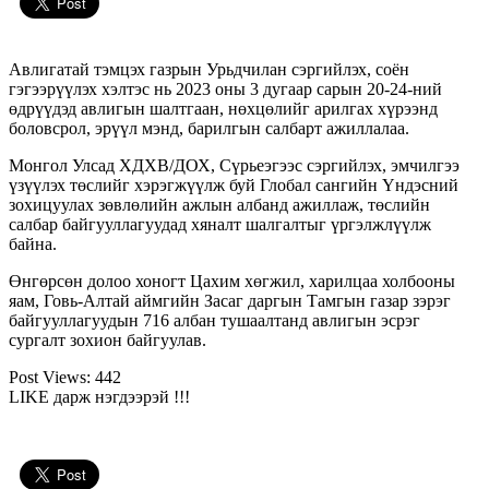
Авлигатай тэмцэх газрын Урьдчилан сэргийлэх, соён
гэгээрүүлэх хэлтэс нь 2023 оны 3 дугаар сарын 20-24-ний
өдрүүдэд авлигын шалтгаан, нөхцөлийг арилгах хүрээнд
боловсрол, эрүүл мэнд, барилгын салбарт ажиллалаа.
Монгол Улсад ХДХВ/ДОХ, Сүрьеэгээс сэргийлэх, эмчилгээ
үзүүлэх төслийг хэрэгжүүлж буй Глобал сангийн Үндэсний
зохицуулах зөвлөлийн ажлын албанд ажиллаж, төслийн
салбар байгууллагуудад хяналт шалгалтыг үргэлжлүүлж
байна.
Өнгөрсөн долоо хоногт Цахим хөгжил, харилцаа холбооны
яам, Говь-Алтай аймгийн Засаг даргын Тамгын газар зэрэг
байгууллагуудын 716 албан тушаалтанд авлигын эсрэг
сургалт зохион байгуулав.
Post Views:
442
LIKE дарж нэгдээрэй !!!