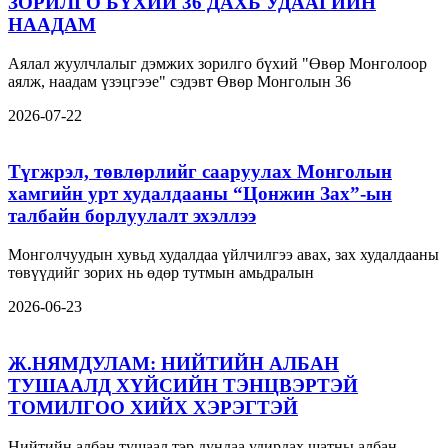
ЗОРИЛГО БҮХИЙ 36 ДАХЬ УДААГИЙН
НААДАМ
Аялал жуулчлалыг дэмжих зорилго бүхий "Өвөр Монголоор
аялж, наадам үзэцгээе" сэдэвт Өвөр Монголын 36
2026-07-22
Түгжрэл, төвлөрлийг сааруулах Монголын
хамгийн урт худалдааны “Цонжин Зах”-ын
талбайн борлуулалт эхэллээ
Монголчуудын хувьд худалдаа үйлчилгээ авах, зах худалдааны
төвүүдийг зорих нь өдөр тутмын амьдралын
2026-06-23
Ж.НЯМДУЛАМ: НИЙТИЙН АЛБАН
ТУШААЛД ХҮЙСИЙН ТЭНЦВЭРТЭЙ
ТОМИЛГОО ХИЙХ ХЭРЭГТЭЙ
Нийтийн албан тушаал тэр дундаа удирдах шатны албан