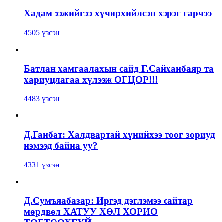
Хадам ээжийгээ хүчирхийлсэн хэрэг гарчээ
4505 үзсэн
Батлан хамгаалахын сайд Г.Сайханбаяр та
хариуцлагаа хүлээж ОГЦОР!!!
4483 үзсэн
Д.Ганбат: Халдвартай хүнийхээ тоог зориуд
нэмээд байна уу?
4331 үзсэн
Д.Сумъяабазар: Иргэд дэглэмээ сайтар
мөрдвөл ХАТУУ ХӨЛ ХОРИО