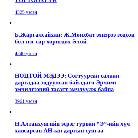
ТОГТООХГҮЙ
4325 үзсэн
Б.Жаргалсайхан: Ж.Мөнхбат эхнэрээ зодсон
бол нэг сар хоригдох ёстой
4240 үзсэн
НОЦТОЙ МЭДЭЭ: Согтуурсан салаан
даргадаа зодуулсан байлдагч Эрчимт
эмчилгээний тасагт эмчлүүлж байна
3961 үзсэн
Н.Алтанхуягийн эсрэг гурван “Э”-ийн хүч
хавсарсан АН-ын даргын сунгаа