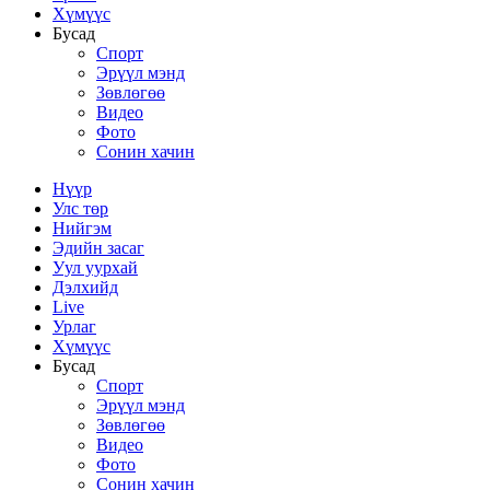
Хүмүүс
Бусад
Спорт
Эрүүл мэнд
Зөвлөгөө
Видео
Фото
Сонин хачин
Нүүр
Улс төр
Нийгэм
Эдийн засаг
Уул уурхай
Дэлхийд
Live
Урлаг
Хүмүүс
Бусад
Спорт
Эрүүл мэнд
Зөвлөгөө
Видео
Фото
Сонин хачин