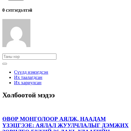
0 cэтгэгдэлтэй
Сүүлд нэмэгдсэн
Их таалагдсан
Их хариулсан
Холбоотой мэдээ
ӨВӨР МОНГОЛООР АЯЛЖ, НААДАМ
ҮЗЭЦГЭЭЕ: АЯЛАЛ ЖУУЛЧЛАЛЫГ ДЭМЖИХ