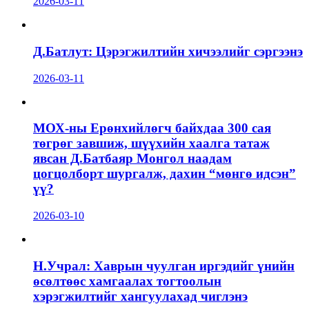
2026-03-11
Д.Батлут: Цэрэгжилтийн хичээлийг сэргээнэ
2026-03-11
МОХ-ны Ерөнхийлөгч байхдаа 300 сая
төгрөг завшиж, шүүхийн хаалга татаж
явсан Д.Батбаяр Монгол наадам
цогцолборт шургалж, дахин “мөнгө идсэн”
үү?
2026-03-10
Н.Учрал: Хаврын чуулган иргэдийг үнийн
өсөлтөөс хамгаалах тогтоолын
хэрэгжилтийг хангуулахад чиглэнэ