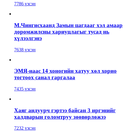
7786 үзсэн
М.Чингисхаанд Замын цагдааг хэл амаар
доромжилсны хариуцлагыг тусад нь
хүлээлгэнэ
7638 үзсэн
ЭМЯ-наас 14 хоногийн хатуу хөл хорио
тогтоох санал гаргалаа
7435 үзсэн
Хаяг андуурч гэртээ байсан 3 иргэнийг
халдварын голомтруу зөөвөрлөжээ
7232 үзсэн