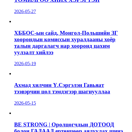
2026-05-27
ХББОС-ын сайд, Монгол-Польшийн ЗГ
хоорондын комиссын хуралдааны хоёр
талын даргалагч нар хооронд цахим
уулзалт хийлээ
2026-05-19
Ахмад хилчин Ү.Сэргэлэн Гавьяат
тээвэрчин цол тэмдэгээр шагнууллаа
2026-05-15
BE STRONG | Оролцогчдын ДОТООД
болон ГАДААД ертөнцөөр аялуулах шинэ