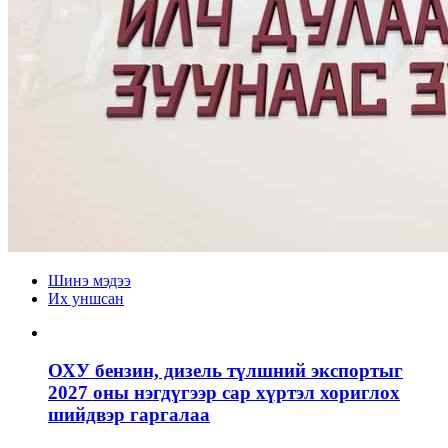
Шинэ мэдээ
Их уншсан
ОХУ бензин, дизель түлшний экспортыг
2027 оны нэгдүгээр сар хүртэл хориглох
шийдвэр гаргалаа