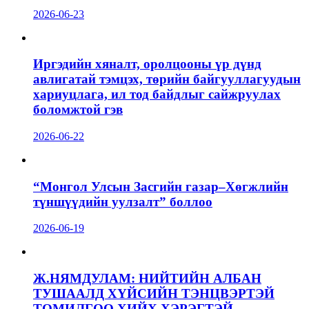
2026-06-23
Иргэдийн хяналт, оролцооны үр дүнд
авлигатай тэмцэх, төрийн байгууллагуудын
хариуцлага, ил тод байдлыг сайжруулах
боломжтой гэв
2026-06-22
“Монгол Улсын Засгийн газар–Хөгжлийн
түншүүдийн уулзалт” боллоо
2026-06-19
Ж.НЯМДУЛАМ: НИЙТИЙН АЛБАН
ТУШААЛД ХҮЙСИЙН ТЭНЦВЭРТЭЙ
ТОМИЛГОО ХИЙХ ХЭРЭГТЭЙ