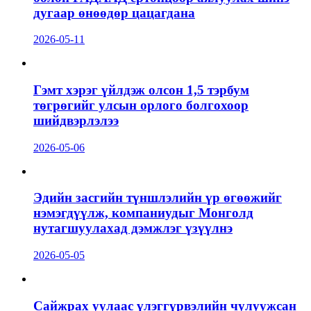
дугаар өнөөдөр цацагдана
2026-05-11
Гэмт хэрэг үйлдэж олсон 1,5 тэрбум
төгрөгийг улсын орлого болгохоор
шийдвэрлэлээ
2026-05-06
Эдийн засгийн түншлэлийн үр өгөөжийг
нэмэгдүүлж, компаниудыг Монголд
нутагшуулахад дэмжлэг үзүүлнэ
2026-05-05
Сайжрах уулаас үлэггүрвэлийн чулуужсан