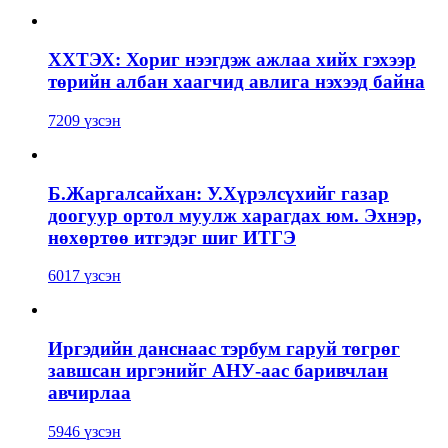
ХХТЭХ: Хориг нээгдэж ажлаа хийх гэхээр
төрийн албан хаагчид авлига нэхээд байна
7209 үзсэн
Б.Жаргалсайхан: У.Хүрэлсүхийг газар
доогуур ортол муулж харагдах юм. Эхнэр,
нөхөртөө итгэдэг шиг ИТГЭ
6017 үзсэн
Иргэдийн данснаас тэрбум гаруй төгрөг
завшсан иргэнийг АНУ-аас баривчлан
авчирлаа
5946 үзсэн