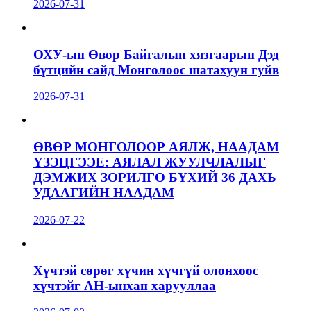
2026-07-31
ОХУ-ын Өвөр Байгалын хязгаарын Дэд
бүтцийн сайд Монголоос шатахуун гуйв
2026-07-31
ӨВӨР МОНГОЛООР АЯЛЖ, НААДАМ
ҮЗЭЦГЭЭЕ: АЯЛАЛ ЖУУЛЧЛАЛЫГ
ДЭМЖИХ ЗОРИЛГО БҮХИЙ 36 ДАХЬ
УДААГИЙН НААДАМ
2026-07-22
Хүчтэй сөрөг хүчин хүчгүй олонхоос
хүчтэйг АН-ынхан харууллаа