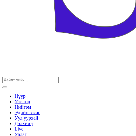
Нүүр
Улс төр
Нийгэм
Эдийн засаг
Уул уурхай
Дэлхийд
Live
Урлаг