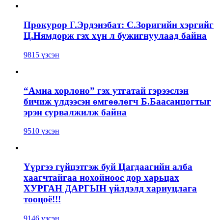
Прокурор Г.Эрдэнэбат: С.Зоригийн хэргийг
Ц.Нямдорж гэх хүн л бужигнуулаад байна
9815 үзсэн
“Амиа хорлоно” гэх утгатай гэрээслэн
бичиж үлдээсэн өмгөөлөгч Б.Баасанцогтыг
эрэн сурвалжилж байна
9510 үзсэн
Үүргээ гүйцэтгэж буй Цагдаагийн алба
хаагчтайгаа нохойноос дор харьцах
ХУРГАН ДАРГЫН үйлдэлд хариуцлага
тооцоё!!!
9146 үзсэн