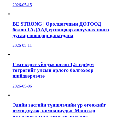
2026-05-15
BE STRONG | Оролцогчдын ДОТООД
болон ГАДААД ертөнцөөр аялуулах шинэ
дугаар өнөөдөр цацагдана
2026-05-11
Гэмт хэрэг үйлдэж олсон 1,5 тэрбум
төгрөгийг улсын орлого болгохоор
шийдвэрлэлээ
2026-05-06
Эдийн засгийн түншлэлийн үр өгөөжийг
нэмэгдүүлж, компаниудыг Монголд
нутагшуулахад дэмжлэг үзүүлнэ