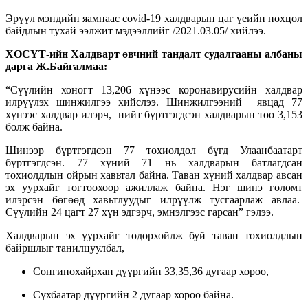
Эрүүл мэндийн яамнаас covid-19 халдварын цаг үеийн нөхцөл
байдлын тухай ээлжит мэдээллийг /2021.03.05/ хийлээ.
ХӨСҮТ-ийн Халдварт өвчний тандалт судалгааны албаны
дарга Ж.Байгалмаа:
“Сүүлийн хоногт 13,206 хүнээс коронавирусийн халдвар
илрүүлэх шинжилгээ хийслээ. Шинжилгээний явцад 77
хүнээс халдвар илэрч, нийт бүртгэгдсэн халдварын тоо 3,153
болж байна.
Шинээр бүртгэгдсэн 77 тохиолдол бүгд Улаанбаатарт
бүртгэгдсэн. 77 хүний 71 нь халдварын батлагдсан
тохиолдлын ойрын хавьтал байна. Таван хүний халдвар авсан
эх уурхайг тогтоохоор ажиллаж байна. Нэг шинэ голомт
илэрсэн бөгөөд хавьтлуудыг илрүүлж тусгаарлаж авлаа.
Сүүлийн 24 цагт 27 хүн эдгэрч, эмнэлгээс гарсан” гэлээ.
Халдварын эх уурхайг тодорхойлж буй таван тохиолдлын
байршлыг танилцуулбал,
Сонгинохайрхан дүүргийн 33,35,36 дугаар хороо,
Сүхбаатар дүүргийн 2 дугаар хороо байна.