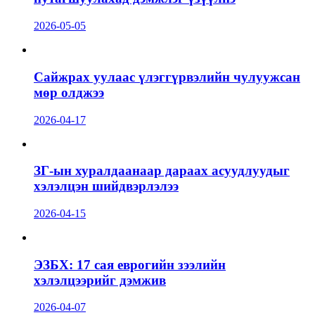
2026-05-05
Сайжрах уулаас үлэггүрвэлийн чулуужсан
мөр олджээ
2026-04-17
ЗГ-ын хуралдаанаар дараах асуудлуудыг
хэлэлцэн шийдвэрлэлээ
2026-04-15
ЭЗБХ: 17 сая еврогийн зээлийн
хэлэлцээрийг дэмжив
2026-04-07