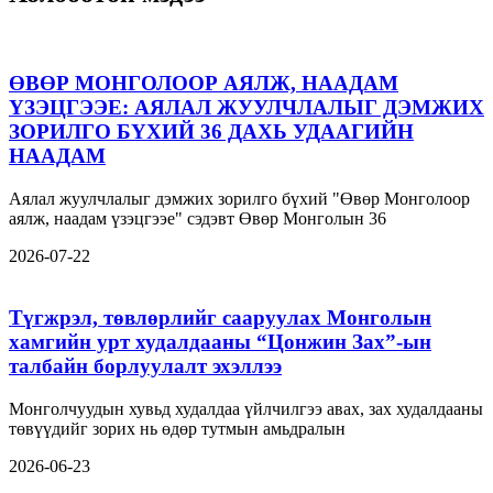
ӨВӨР МОНГОЛООР АЯЛЖ, НААДАМ
ҮЗЭЦГЭЭЕ: АЯЛАЛ ЖУУЛЧЛАЛЫГ ДЭМЖИХ
ЗОРИЛГО БҮХИЙ 36 ДАХЬ УДААГИЙН
НААДАМ
Аялал жуулчлалыг дэмжих зорилго бүхий "Өвөр Монголоор
аялж, наадам үзэцгээе" сэдэвт Өвөр Монголын 36
2026-07-22
Түгжрэл, төвлөрлийг сааруулах Монголын
хамгийн урт худалдааны “Цонжин Зах”-ын
талбайн борлуулалт эхэллээ
Монголчуудын хувьд худалдаа үйлчилгээ авах, зах худалдааны
төвүүдийг зорих нь өдөр тутмын амьдралын
2026-06-23