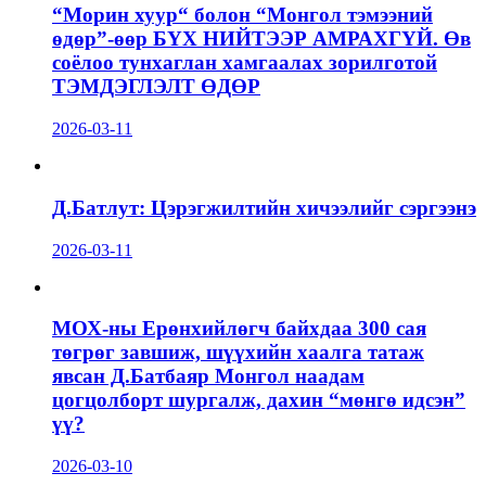
“Морин хуур“ болон “Монгол тэмээний
өдөр”-өөр БҮХ НИЙТЭЭР АМРАХГҮЙ. Өв
соёлоо тунхаглан хамгаалах зорилготой
ТЭМДЭГЛЭЛТ ӨДӨР
2026-03-11
Д.Батлут: Цэрэгжилтийн хичээлийг сэргээнэ
2026-03-11
МОХ-ны Ерөнхийлөгч байхдаа 300 сая
төгрөг завшиж, шүүхийн хаалга татаж
явсан Д.Батбаяр Монгол наадам
цогцолборт шургалж, дахин “мөнгө идсэн”
үү?
2026-03-10