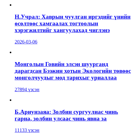
Н.Учрал: Хаврын чуулган иргэдийг үнийн
өсөлтөөс хамгаалах тогтоолын
хэрэгжилтийг хангуулахад чиглэнэ
2026-03-06
Монголын Говийн элсэн шуурганд
дарагдсан Бээжин хотын Экологийн төвөөс
монголчуудыг мод тарихыг уриаллаа
27894 үзсэн
Б.Ариунзаяа: Золбин сургуулиас чинь
гарна, золбин улсаас чинь явна за
11133 үзсэн