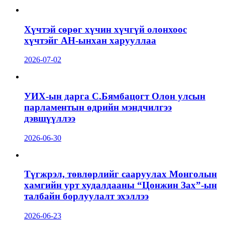
Хүчтэй сөрөг хүчин хүчгүй олонхоос
хүчтэйг АН-ынхан харууллаа
2026-07-02
УИХ-ын дарга С.Бямбацогт Олон улсын
парламентын өдрийн мэндчилгээ
дэвшүүллээ
2026-06-30
Түгжрэл, төвлөрлийг сааруулах Монголын
хамгийн урт худалдааны “Цонжин Зах”-ын
талбайн борлуулалт эхэллээ
2026-06-23