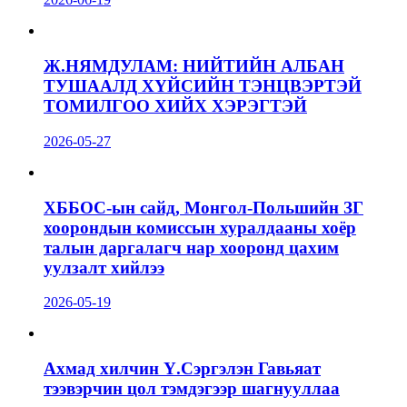
Ж.НЯМДУЛАМ: НИЙТИЙН АЛБАН
ТУШААЛД ХҮЙСИЙН ТЭНЦВЭРТЭЙ
ТОМИЛГОО ХИЙХ ХЭРЭГТЭЙ
2026-05-27
ХББОС-ын сайд, Монгол-Польшийн ЗГ
хоорондын комиссын хуралдааны хоёр
талын даргалагч нар хооронд цахим
уулзалт хийлээ
2026-05-19
Ахмад хилчин Ү.Сэргэлэн Гавьяат
тээвэрчин цол тэмдэгээр шагнууллаа