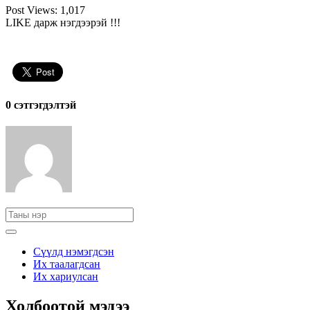
Post Views:
1,017
LIKE дарж нэгдээрэй !!!
0 cэтгэгдэлтэй
Сүүлд нэмэгдсэн
Их таалагдсан
Их хариулсан
Холбоотой мэдээ