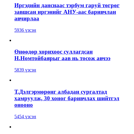
Иргэдийн данснаас тэрбум гаруй төгрөг
завшсан иргэнийг АНУ-аас баривчлан
авчирлаа
5936 үзсэн
Өнөөдөр хорихоос суллагдсан
Н.Номтойбаярыг аав нь тосож авчээ
5839 үзсэн
Т.Дэлгэрмөрөнг албадан сургалтад
хамруулж, 30 хоног баривчлах шийтгэл
онооно
5454 үзсэн