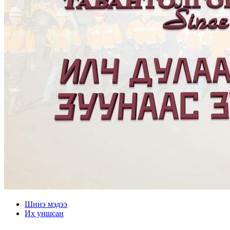
Шинэ мэдээ
Их уншсан