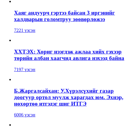
Хаяг андуурч гэртээ байсан 3 иргэнийг
халдварын голомтруу зөөвөрлөжээ
7221 үзсэн
ХХТЭХ: Хориг нээгдэж ажлаа хийх гэхээр
төрийн албан хаагчид авлига нэхээд байна
7197 үзсэн
Б.Жаргалсайхан: У.Хүрэлсүхийг газар
доогуур ортол муулж харагдах юм. Эхнэр,
нөхөртөө итгэдэг шиг ИТГЭ
6006 үзсэн