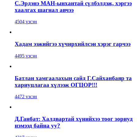
С.Эрдэнэ МАН-ынхантай сүлбэлдэж, хэргээ
хаалгах шагнал авчээ
4504 үзсэн
Хадам ээжийгээ хүчирхийлсэн хэрэг гарчээ
4495 үзсэн
Батлан хамгаалахын сайд Г.Сайханбаяр та
хариуцлагаа хүлээж ОГЦОР!!!
4472 үзсэн
Д.Ганбат: Халдвартай хүнийхээ тоог зориуд
нэмээд байна уу?