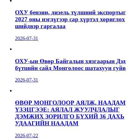
ОХУ бензин, дизель түлшний экспортыг
2027 оны нэгдүгээр сар хүртэл хориглох
шийдвэр гаргалаа
2026-07-31
ОХУ-ын Өвөр Байгалын хязгаарын Дэд
бүтцийн сайд Монголоос шатахуун гуйв
2026-07-31
ӨВӨР МОНГОЛООР АЯЛЖ, НААДАМ
ҮЗЭЦГЭЭЕ: АЯЛАЛ ЖУУЛЧЛАЛЫГ
ДЭМЖИХ ЗОРИЛГО БҮХИЙ 36 ДАХЬ
УДААГИЙН НААДАМ
2026-07-22