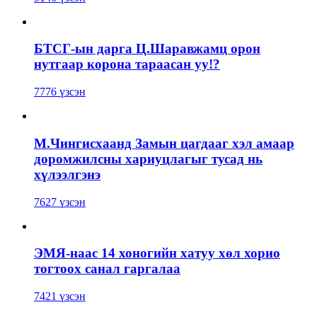
БТСГ-ын дарга Ц.Шаравжамц орон
нутгаар корона тараасан уу!?
7776 үзсэн
М.Чингисхаанд Замын цагдааг хэл амаар
доромжилсны хариуцлагыг тусад нь
хүлээлгэнэ
7627 үзсэн
ЭМЯ-наас 14 хоногийн хатуу хөл хорио
тогтоох санал гаргалаа
7421 үзсэн