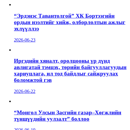
“Эрдэнэс Тавантолгой” ХК Бортээгийн
ордын нээлтийг хийж, олборлолтын ажлыг
эхлүүллээ
2026-06-23
Иргэдийн хяналт, оролцооны үр дүнд
авлигатай тэмцэх, төрийн байгууллагуудын
хариуцлага, ил тод байдлыг сайжруулах
боломжтой гэв
2026-06-22
“Монгол Улсын Засгийн газар–Хөгжлийн
түншүүдийн уулзалт” боллоо
2026-06-19