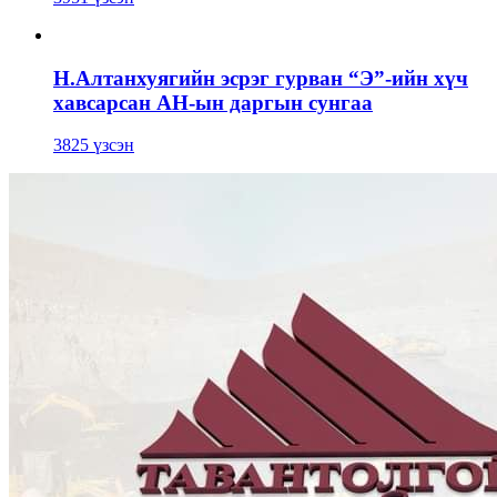
Н.Алтанхуягийн эсрэг гурван “Э”-ийн хүч
хавсарсан АН-ын даргын сунгаа
3825 үзсэн