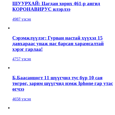
ШУУРХАЙ: Цагдан хорих 461-р ангид
КОРОНАВИРУС илэрлээ
4987 үзсэн
Сэрэмжлүүлэг: Гурван настай хүүхэд 15
давхараас унаж нас барсан харамсалтай
хэрэг гарлаа!
4757 үзсэн
Б.Баасанцогт 11 шүүгчид тус бүр 10 сая
төгрөг, зарим шүүгчид нэмж Iphone гар утас
өгчээ
4658 үзсэн