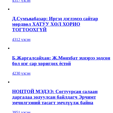
4317 үзсэн
Д.Сумъяабазар: Иргэд дэглэмээ сайтар
мөрдвөл ХАТУУ ХӨЛ ХОРИО
ТОГТООХГҮЙ
4312 үзсэн
Б.Жаргалсайхан: Ж.Мөнхбат эхнэрээ зодсон
бол нэг сар хоригдох ёстой
4230 үзсэн
НОЦТОЙ МЭДЭЭ: Согтуурсан салаан
даргадаа зодуулсан байлдагч Эрчимт
эмчилгээний тасагт эмчлүүлж байна
3951 үзсэн