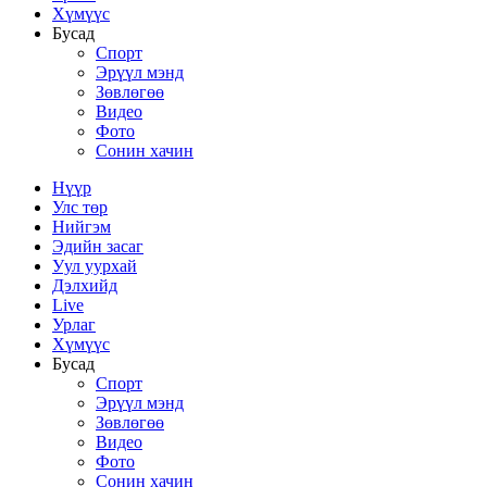
Хүмүүс
Бусад
Спорт
Эрүүл мэнд
Зөвлөгөө
Видео
Фото
Сонин хачин
Нүүр
Улс төр
Нийгэм
Эдийн засаг
Уул уурхай
Дэлхийд
Live
Урлаг
Хүмүүс
Бусад
Спорт
Эрүүл мэнд
Зөвлөгөө
Видео
Фото
Сонин хачин