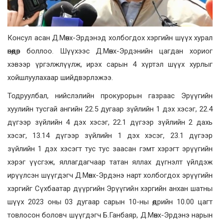
Консул асан Д.Мөнх-Эрдэнэд холбогдох хэргийн шүүх хурал
өнөөдөр боллоо. Шүүхээс Д.Мөнх-Эрдэнийн цагдан хориог
хэвээр үргэлжлүүлж, ирэх сарын 4 хүртэл шүүх хурлыг
хойшлуулахаар шийдвэрлэжээ.
Тодруулбал, нийслэлийн прокурорын газраас Эрүүгийн
хуулийн тусгай ангийн 22.5 дугаар зүйлийн 1 дэх хэсэг, 22.4
дүгээр зүйлийн 4 дэх хэсэг, 22.1 дүгээр зүйлийн 2 дахь
хэсэг, 13.14 дүгээр зүйлийн 1 дэх хэсэг, 23.1 дүгээр
зүйлийн 1 дэх хэсэгт тус тус заасан гэмт хэрэгт эрүүгийн
хэрэг үүсгэж, яллагдагчаар татан яллах дүгнэлт үйлдэж
ирүүлсэн шүүгдэгч Д.Мөнх-Эрдэнэ нарт холбогдох эрүүгийн
хэргийг Сүхбаатар дүүргийн Эрүүгийн хэргийн анхан шатны
шүүх 2023 оны 03 дугаар сарын 10-ны өдрийн 10.00 цагт
товлосон боловч шүүгдэгч Б.Ганбаяр, Д.Мөнх-Эрдэнэ нарын