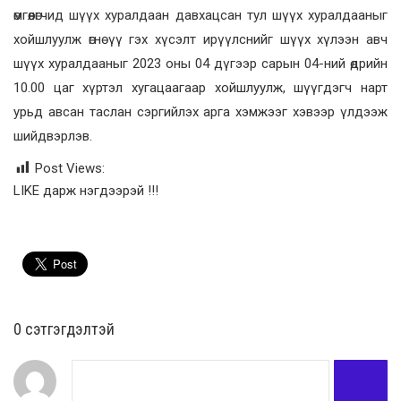
өмгөөлөгчид шүүх хуралдаан давхацсан тул шүүх хуралдааныг
хойшлуулж өгнө үү гэх хүсэлт ирүүлснийг шүүх хүлээн авч
шүүх хуралдааныг 2023 оны 04 дүгээр сарын 04-ний өдрийн
10.00 цаг хүртэл хугацаагаар хойшлуулж, шүүгдэгч нарт
урьд авсан таслан сэргийлэх арга хэмжээг хэвээр үлдээж
шийдвэрлэв.
Post Views:
LIKE дарж нэгдээрэй !!!
0 cэтгэгдэлтэй