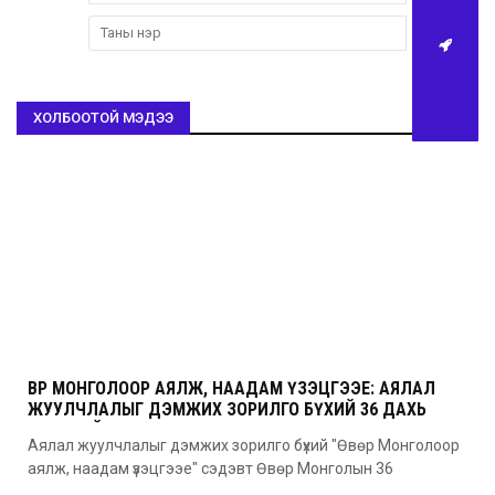
ХОЛБООТОЙ МЭДЭЭ
ӨВӨР МОНГОЛООР АЯЛЖ, НААДАМ ҮЗЭЦГЭЭЕ: АЯЛАЛ
ЖУУЛЧЛАЛЫГ ДЭМЖИХ ЗОРИЛГО БҮХИЙ 36 ДАХЬ
УДААГИЙН НААДАМ
Аялал жуулчлалыг дэмжих зорилго бүхий "Өвөр Монголоор
аялж, наадам үзэцгээе" сэдэвт Өвөр Монголын 36