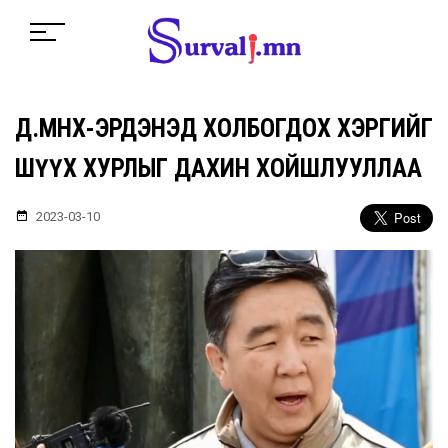
Д.МӨНХ-ЭРДЭНЭД ХОЛБОГДОХ ХЭРГИЙГ
ШҮҮХ ХУРЛЫГ ДАХИН ХОЙШЛУУЛЛАА
2023-03-10