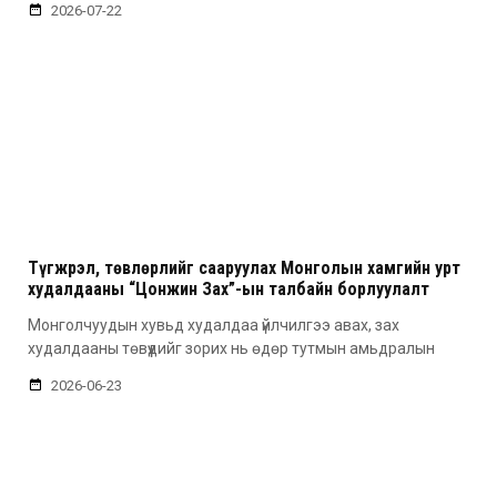
2026-07-22
Түгжрэл, төвлөрлийг сааруулах Монголын хамгийн урт
худалдааны “Цонжин Зах”-ын талбайн борлуулалт
эхэллээ
Монголчуудын хувьд худалдаа үйлчилгээ авах, зах
худалдааны төвүүдийг зорих нь өдөр тутмын амьдралын
2026-06-23