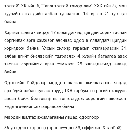
толгой” ХК-ийн 6, “Тавантолгой төмөр зам” ХХК-ийн 3/, мөн
хуулийн этгээдийн албан тушаалтан 14, иргэн 21 тус тус
байна.
Хэргийг шалгах явцад 17 яллагдагчид цагдан хорих таслан
сэргийлэх арга хэмжээг авснаас одоо 8 яллагдагч цагдан
хоригдож байна. Улсын хилээр гарахыг хязгаарласан 34,
албан үүргийг биелүүлэхийг түдгэлзүүлэх 4, хувийн баталгаа авах
таслан сэргийлэх арга хэмжээг 25 яллагдагчид аваад
байна.
Одоогийн байдлаар мөрдөн шалгах ажиллагааны явцад
эрх бүхий албан тушаалтнууд 13.8 тэрбум төгрөгийн хахууль
авсан байж болзошгүй нь тогтоогдож хөрөнгийн шилжилт
хөдөлгөөнийг хязгаарласан байна.
Мөрдөн шалгах ажиллагааны явцад одоогоор
86 үл хөдлөх хөрөнгө (орон сууцны 83, оффисын 3 талбай)