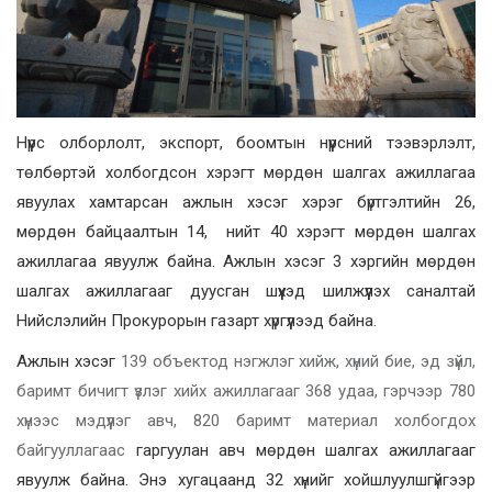
Нүүрс олборлолт, экспорт, боомтын нүүрсний тээвэрлэлт,
төлбөртэй холбогдсон хэрэгт мөрдөн шалгах ажиллагаа
явуулах хамтарсан ажлын хэсэг хэрэг бүртгэлтийн 26,
мөрдөн байцаалтын 14, нийт 40 хэрэгт мөрдөн шалгах
ажиллагаа явуулж байна. Ажлын хэсэг 3 хэргийн мөрдөн
шалгах ажиллагааг дуусган шүүхэд шилжүүлэх саналтай
Нийслэлийн Прокурорын газарт хүргүүлээд байна.
Ажлын хэсэг
139 объектод нэгжлэг хийж, хүний бие, эд зүйл,
баримт бичигт үзлэг хийх ажиллагааг 368 удаа, гэрчээр 780
хүнээс мэдүүлэг авч, 820 баримт материал холбогдох
байгууллагаас
гаргуулан авч мөрдөн шалгах ажиллагааг
явуулж байна. Энэ хугацаанд 32 хүнийг хойшлуулшгүйгээр