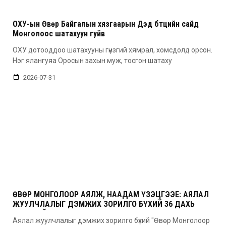
ОХУ-ын Өвөр Байгалын хязгаарын Дэд бүтцийн сайд
Монголоос шатахуун гуйв
ОХУ дотооддоо шатахууны гүнзгий хямрал, хомсдолд орсон.
Нэг ялангуяа Оросын захын муж, тосгон шатаху
2026-07-31
ӨВӨР МОНГОЛООР АЯЛЖ, НААДАМ ҮЗЭЦГЭЭЕ: АЯЛАЛ
ЖУУЛЧЛАЛЫГ ДЭМЖИХ ЗОРИЛГО БҮХИЙ 36 ДАХЬ
УДААГИЙН НААДАМ
Аялал жуулчлалыг дэмжих зорилго бүхий "Өвөр Монголоор