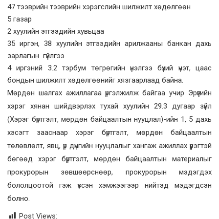
47 тээврийн тээврийн хэрэгслийн шилжилт хөдөлгөөн
5 газар
2 хуулийн этгээдийн хувьцаа
35 иргэн, 38 хуулийн этгээдийн арилжааны банкан дахь
зарлагын гүйлгээ
4 иргэний 3.2 тэрбум төгрөгийн үнэлгээ бүхий үнэт, цаас
бондын шилжилт хөдөлгөөнийг хязгаарлаад байна.
Мөрдөн шалгах ажиллагаа үргэлжилж байгаа учир Эрүүгийн
хэрэг хянан шийдвэрлэх тухай хуулийн 29.3 дугаар зүйл
(Хэрэг бүртгэлт, мөрдөн байцаалтын нууцлал)-ийн 1, 5 дахь
хэсэгт зааснаар хэрэг бүртгэлт, мөрдөн байцаалтын
төлөвлөлт, явц, үр дүнгийн нууцлалыг хангаж ажиллах үүрэгтэй
бөгөөд хэрэг бүртгэлт, мөрдөн байцаалтын материалыг
прокурорын зөвшөөрснөөр, прокурорын мэдэгдэх
бололцоотой гэж үзсэн хэмжээгээр нийтэд мэдэгдсэн
болно.
Post Views: