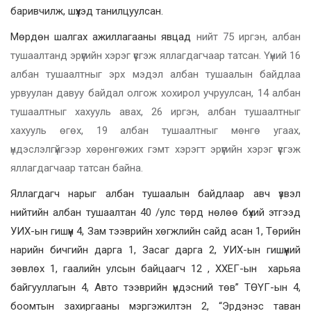
баривчилж, шүүхэд танилцуулсан.
Мөрдөн шалгах ажиллагааны явцад
нийт 75 иргэн, албан
тушаалтанд эрүүгийн хэрэг үүсгэж яллагдагчаар татсан. Үүний 16
албан тушаалтныг эрх мэдэл албан тушаалын байдлаа
урвуулан давуу байдал олгож хохирол учруулсан, 14 албан
тушаалтныг хахууль авах, 26 иргэн, албан тушаалтныг
хахууль өгөх, 19 албан тушаалтныг мөнгө угаах,
үндэслэлгүйгээр хөрөнгөжих гэмт хэрэгт эрүүгийн хэрэг үүсгэж
яллагдагчаар татсан байна.
Яллагдагч нарыг албан тушаалын байдлаар авч үзвэл
нийтийн албан тушаалтан 40 /улс төрд нөлөө бүхий этгээд
УИХ-ын гишүүн 4, Зам тээврийн хөгжлийн сайд асан 1, Төрийн
нарийн бичгийн дарга 1, Засаг дарга 2, УИХ-ын гишүүний
зөвлөх 1, гаалийн улсын байцаагч 12 , ХХЕГ-ын харьяа
байгууллагын 4, Авто тээврийн үндэсний төв” ТӨҮГ-ын 4,
боомтын захиргааны мэргэжилтэн 2, “Эрдэнэс таван