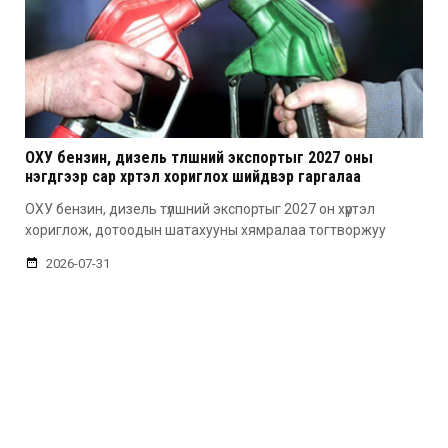
ОХУ бензин, дизель түлшний экспортыг 2027 оны
нэгдүгээр сар хүртэл хориглох шийдвэр гаргалаа
ОХУ бензин, дизель түлшний экспортыг 2027 он хүртэл
хориглож, дотоодын шатахууны хямралаа тогтворжуу
2026-07-31