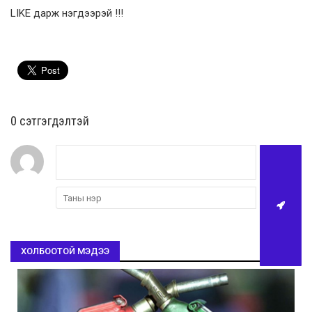
LIKE дарж нэгдээрэй !!!
0 cэтгэгдэлтэй
ХОЛБООТОЙ МЭДЭЭ