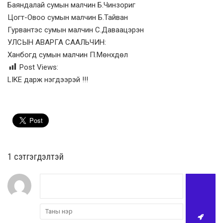
Баяндалай сумын малчин Б.Чинзориг
Цогт-Овоо сумын малчин Б.Тайван
Гурвантэс сумын малчин С.Даваацэрэн
УЛСЫН АВАРГА СААЛЬЧИН:
Ханбогд сумын малчин П.Мөнхдөл
Post Views:
LIKE дарж нэгдээрэй !!!
1 сэтгэгдэлтэй