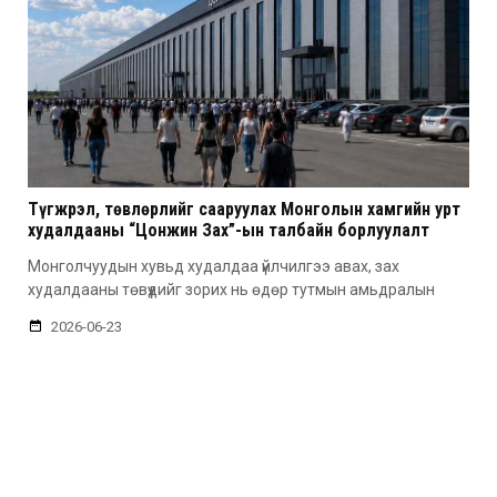
Түгжрэл, төвлөрлийг сааруулах Монголын хамгийн урт
худалдааны “Цонжин Зах”-ын талбайн борлуулалт
эхэллээ
Монголчуудын хувьд худалдаа үйлчилгээ авах, зах
худалдааны төвүүдийг зорих нь өдөр тутмын амьдралын
2026-06-23