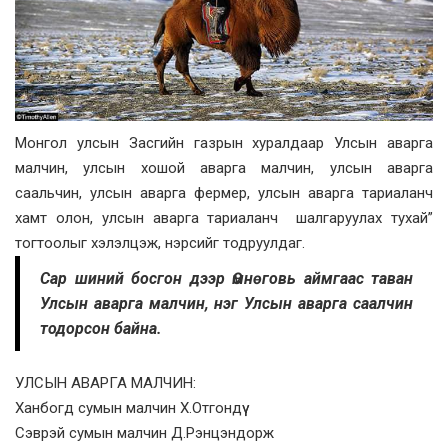
Монгол улсын Засгийн газрын хуралдаар Улсын аварга
малчин, улсын хошой аварга малчин, улсын аварга
саальчин, улсын аварга фермер, улсын аварга тариаланч
хамт олон, улсын аварга тариаланч шалгаруулах тухай”
тогтоолыг хэлэлцэж, нэрсийг тодруулдаг.
Сар шиний босгон дээр Өмнөговь аймгаас таван
Улсын аварга малчин, нэг Улсын аварга саалчин
тодорсон байна.
УЛСЫН АВАРГА МАЛЧИН:
Ханбогд сумын малчин Х.Отгондүү
Сэврэй сумын малчин Д.Рэнцэндорж