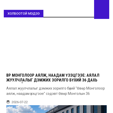
ХОЛБООТОЙ МЭДЭЭ
ӨВӨР МОНГОЛООР АЯЛЖ, НААДАМ ҮЗЭЦГЭЭЕ: АЯЛАЛ
ЖУУЛЧЛАЛЫГ ДЭМЖИХ ЗОРИЛГО БҮХИЙ 36 ДАХЬ
УДААГИЙН НААДАМ
Аялал жуулчлалыг дэмжих зорилго бүхий "Өвөр Монголоор
аялж, наадам үзэцгээе" сэдэвт Өвөр Монголын 36
2026-07-22