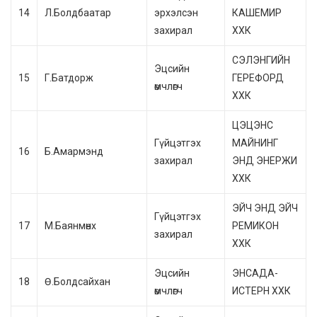
14
Л.Болдбаатар
эрхэлсэн
КАШЕМИР
захирал
ХХК
СЭЛЭНГИЙН
Эцсийн
15
Г.Батдорж
ГЕРЕФОРД
өмчлөгч
ХХК
ЦЭЦЭНС
Гүйцэтгэх
МАЙНИНГ
16
Б.Амармэнд
захирал
ЭНД ЭНЕРЖИ
ХХК
ЭЙЧ ЭНД ЭЙЧ
Гүйцэтгэх
17
М.Баянмөнх
РЕМИКОН
захирал
ХХК
Эцсийн
ЭНСАДА-
18
Ө.Болдсайхан
өмчлөгч
ИСТЕРН ХХК