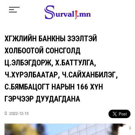
ХӨГЖЛИЙН БАНКНЫ ЗЭЭЛТЭЙ
ХОЛБООТОЙ СОНСГОЛД
Ц.ЭЛБЭГДОРЖ, Х.БАТТУЛГА,
Ч.ХҮРЭЛБААТАР, Ч.САЙХАНБИЛЭГ,
С.БЯМБАЦОГТ НАРЫН 166 ХҮН
ГЭРЧЭЭР ДУУДАГДАНА
2022-12-13