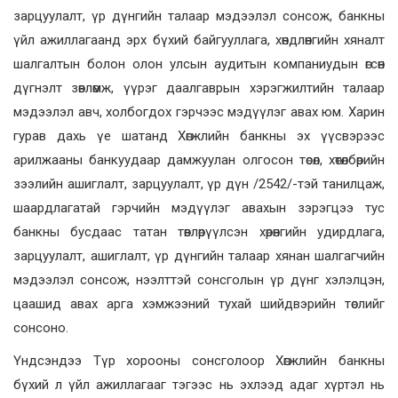
зарцуулалт, үр дүнгийн талаар мэдээлэл сонсож, банкны
үйл ажиллагаанд эрх бүхий байгууллага, хөндлөнгийн хяналт
шалгалтын болон олон улсын аудитын компаниудын өгсөн
дүгнэлт зөвлөмж, үүрэг даалгаврын хэрэгжилтийн талаар
мэдээлэл авч, холбогдох гэрчээс мэдүүлэг авах юм. Харин
гурав дахь үе шатанд Хөгжлийн банкны эх үүсвэрээс
арилжааны банкуудаар дамжуулан олгосон төсөл, хөтөлбөрийн
зээлийн ашиглалт, зарцуулалт, үр дүн /2542/-тэй танилцаж,
шаардлагатай гэрчийн мэдүүлэг авахын зэрэгцээ тус
банкны бусдаас татан төвлөрүүлсэн хөрөнгийн удирдлага,
зарцуулалт, ашиглалт, үр дүнгийн талаар хянан шалгагчийн
мэдээлэл сонсож, нээлттэй сонсголын үр дүнг хэлэлцэн,
цаашид авах арга хэмжээний тухай шийдвэрийн төслийг
сонсоно.
Үндсэндээ Түр хорооны сонсголоор Хөгжлийн банкны
бүхий л үйл ажиллагааг тэгээс нь эхлээд адаг хүртэл нь