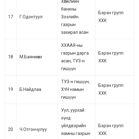
Хөгжлийн
банкны
Бэрэн групп
17
Г.Одонтуул
Зээлийн
ХХК
газрын
захирал асан
ХХААЯ-ны
газрын дарга
Бэрэн групп
18
М.Баянмөнх
асан, ТУЗ-н
ХХК
гишүүн
ТУЗ-н гишүүн,
Бэрэн групп
19
Б.Найдлаа
ХҮН намын
ХХК
гишүүн
Уул, уурхай
хүнд
үйлдвэрийн
Бэрэн групп
20
Ч.Отгончулуу
яамны газрын
ХХК