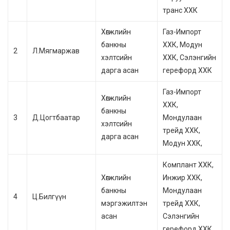
транс ХХК
Хөгжлийн
Газ-Импорт
банкны
ХХК, Модун
2
Л.Мягмаржав
хэлтсийн
ХХК, Сэлэнгийн
дарга асан
герефорд ХХК
Газ-Импорт
Хөгжлийн
ХХК,
банкны
3
Д.Цогтбаатар
Мондулаан
хэлтсийн
трейд ХХК,
дарга асан
Модун ХХК,
Комплант ХХК,
Хөгжлийн
Инжир ХХК,
банкны
Мондулаан
4
Ц.Билгүүн
мэргэжилтэн
трейд ХХК,
асан
Сэлэнгийн
герефорд ХХК