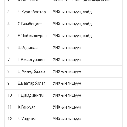
2
Х.Баттулга
Монгол Улсын Ерөнхийлөгч асан
3
Ч.Хүрэлбаатар
УИХ-ын гишүүн, сайд
4
С.Бямбацогт
УИХ-ын гишүүн, сайд
5
Б.Чойжилсүрэн
УИХ-ын гишүүн, сайд
6
Ш.Адьшаа
УИХ-ын гишүүн
7
Г.Амартүвшин
УИХ-ын гишүүн
8
Ц.Анандбазар
УИХ-ын гишүүн
9
Ё.Баатарбилэг
УИХ-ын гишүүн
10
Г.Дамдинням
УИХ-ын гишүүн
11
Х.Ганхуяг
УИХ-ын гишүүн
12
Ч.Ундрам
УИХ-ын гишүүн