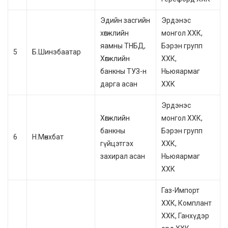
Эдийн засгийн
Эрдэнэс
хөгжлийн
монгол ХХК,
яамны ТНБД,
Бэрэн групп
5
Б.Шинэбаатар
Хөгжлийн
ХХК,
банкны ТУЗ-н
Ньюяармаг
дарга асан
ХХК
Эрдэнэс
Хөгжлийн
монгол ХХК,
банкны
Бэрэн групп
6
Н.Мөнхбат
гүйцэтгэх
ХХК,
захирал асан
Ньюяармаг
ХХК
Газ-Импорт
ХХК, Комплант
ХХК, Ганхүдэр