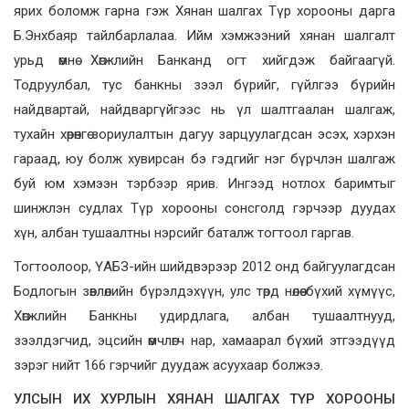
ярих боломж гарна гэж Хянан шалгах Түр хорооны дарга
Б.Энхбаяр тайлбарлалаа. Ийм хэмжээний хянан шалгалт
урьд өмнө Хөгжлийн Банканд огт хийгдэж байгаагүй.
Тодруулбал, тус банкны зээл бүрийг, гүйлгээ бүрийн
найдвартай, найдваргүйгээс нь үл шалтгаалан шалгаж,
тухайн хөрөнгө зориулалтын дагуу зарцуулагдсан эсэх, хэрхэн
гараад, юу болж хувирсан бэ гэдгийг нэг бүрчлэн шалгаж
буй юм хэмээн тэрбээр ярив. Ингээд
нотлох баримтыг
шинжлэн судлах Түр хорооны сонсголд гэрчээр дуудах
хүн, албан тушаалтны нэрсийг баталж тогтоол гаргав.
Тогтоолоор, ҮАБЗ-ийн шийдвэрээр 2012 онд байгуулагдсан
Бодлогын зөвлөлийн бүрэлдэхүүн, улс төрд нөлөө бүхий хүмүүс,
Хөгжлийн Банкны удирдлага, албан тушаалтнууд,
зээлдэгчид, эцсийн өмчлөгч нар, хамаарал бүхий этгээдүүд
зэрэг нийт 166 гэрчийг дуудаж асуухаар болжээ.
УЛСЫН ИХ ХУРЛЫН ХЯНАН ШАЛГАХ ТҮР ХОРООНЫ