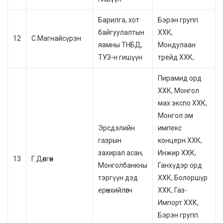
Барилга, хот
Бэрэн групп
байгуулалтын
ХХК,
12
С.Магнайсүрэн
яамны ТНБД,
Мондулаан
ТУЗ-н гишүүн
трейд ХХК,
Пирамид орд
ХХК, Монгол
мах экспо ХХК,
Монгол эм
Эрсдэлийн
импекс
газрын
концерн ХХК,
захирал асан,
Инжир ХХК,
13
Г.Дөлгөөн
Монголбанкны
Ганхүдэр орд
тэргүүн дэд
ХХК, Болоршүр
ерөнхийлөгч
ХХК, Газ-
Импорт ХХК,
Бэрэн групп