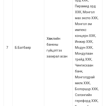
орд ХХК,
Пирамид орд
ХХК, Монгол
мах экспо ХХК,
Монгол эм
импекс
концерн ХХК,
Хөгжлийн
Инжир ХХК,
банкны
7
Б.Батбаяр
Модун ХХК,
гүйцэтгэх
Мондулаан
захирал асан
трейд ХХК,
Чингисхаан
банк,
Монголдрай
милк ХХК,
Болоршүр ХХК,
Сэлэнгийн
герефорд ХХК,