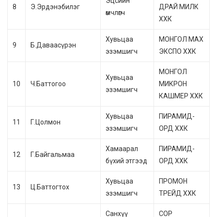
Эцсийн
8
Э.Эрдэнэбилэг
ДРАЙ МИЛК
өмчлөгч
ХХК
Хувьцаа
МОНГОЛ МАХ
9
Б.Даваасүрэн
эзэмшигч
ЭКСПО ХХК
МОНГОЛ
Хувьцаа
10
Ч.Баттогоо
МИКРОН
эзэмшигч
КАШМЕР ХХК
Хувьцаа
ПИРАМИД-
11
Г.Цолмон
эзэмшигч
ОРД ХХК
Хамаарал
ПИРАМИД-
12
Г.Байгальмаа
бүхий этгээд
ОРД ХХК
Хувьцаа
ПРОМОН
13
Ц.Баттогтох
эзэмшигч
ТРЕЙД ХХК
Санхүү
СОР