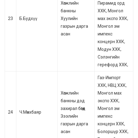
Хөгжлийн
Пирамид орд
банкны
ХХК, Монгол
23
Б.Будхүү
Хуулийн
мах экспо ХХК,
газрын дарга
Монгол эм
асан
импекс
концерн ХХК,
Модун ХХК,
Сэлэнгийн
герефорд ХХК,
Газ-Импорт
ХХК, НВЦ ХХК,
Хөгжлийн
Монгол мах
банкны дэд
экспо ХХК,
захирал бөгөөд
Монгол эм
24
Ч.Мөнхбаяр
Зээлийн
импекс
газрын дарга
концерн ХХК,
асан
Болоршүр ХХК,