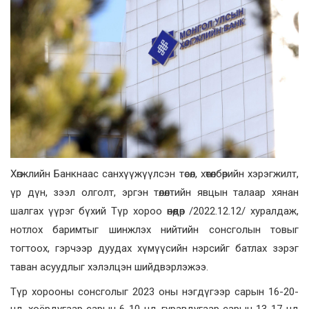
Хөгжлийн Банкнаас санхүүжүүлсэн төсөл, хөтөлбөрийн хэрэгжилт,
үр дүн, зээл олголт, эргэн төлөлтийн явцын талаар хянан
шалгах үүрэг бүхий Түр хороо өнөөдөр /2022.12.12/ хуралдаж,
нотлох баримтыг шинжлэх нийтийн сонсголын товыг
тогтоох, гэрчээр дуудах хүмүүсийн нэрсийг батлах зэрэг
таван асуудлыг хэлэлцэн шийдвэрлэжээ.
Түр хорооны сонсголыг 2023 оны нэгдүгээр сарын 16-20-