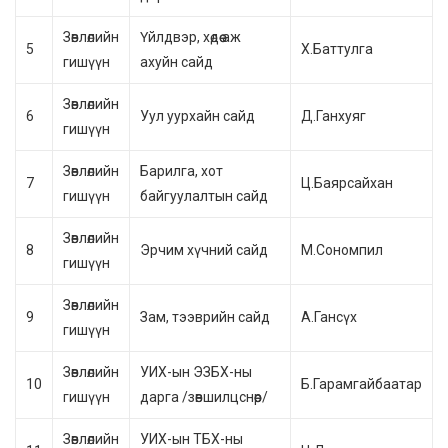
Зөвлөлийн
Үйлдвэр, хөдөө аж
5
Х.Баттулга
гишүүн
ахуйн сайд
Зөвлөлийн
6
Уул уурхайн сайд
Д.Ганхуяг
гишүүн
Зөвлөлийн
Барилга, хот
7
Ц.Баярсайхан
гишүүн
байгуулалтын сайд
Зөвлөлийн
8
Эрчим хүчний сайд
М.Сономпил
гишүүн
Зөвлөлийн
9
Зам, тээврийн сайд
А.Гансүх
гишүүн
Зөвлөлийн
УИХ-ын ЭЗБХ-ны
10
Б.Гарамгайбаатар
гишүүн
дарга /зөвшилцснөөр/
Зөвлөлийн
УИХ-ын ТБХ-ны