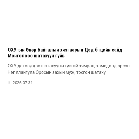
ОХУ-ын Өвөр Байгалын хязгаарын Дэд бүтцийн сайд
Монголоос шатахуун гуйв
ОХУ дотооддоо шатахууны гүнзгий хямрал, хомсдолд орсон.
Нэг ялангуяа Оросын захын муж, тосгон шатаху
2026-07-31