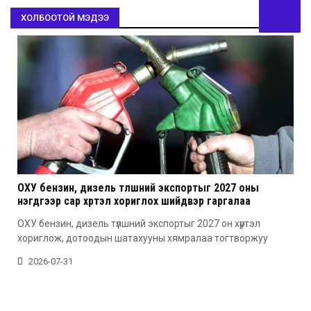
ХОЛБООТОЙ МЭДЭЭ
ОХУ бензин, дизель түлшний экспортыг 2027 оны
нэгдүгээр сар хүртэл хориглох шийдвэр гаргалаа
ОХУ бензин, дизель түлшний экспортыг 2027 он хүртэл
хориглож, дотоодын шатахууны хямралаа тогтворжуу
2026-07-31