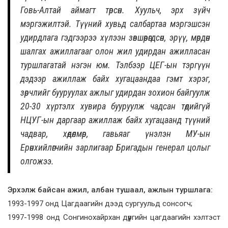
Говь-Алтай аймагт төрсөн. Хуульч, эрх зүйч
мэргэжилтэй. Түүний хувьд салбартаа мэргэшсэн
удирдлага гэдгээрээ хүлээн зөвшөөрөгдсөн, эрүү, мөрдөн
шалгах ажиллагааг олон жил удирдан ажилласан
туршлагатай нэгэн юм. Тэлбээр ЦЕГ-ын тэргүүн
дэдээр ажиллаж байх хугацаандаа гэмт хэрэг,
зөрчлийг бууруулах ажлыг удирдан зохион байгуулж
20-30 хүртэлх хувира бууруулж чадсан төдийгүй
НЦУГ-ын даргаар ажиллаж байх хугацаанд түүний
чадвар, хөдөлмөр, гавьяаг үнэлэн МУ-ын
Ерөнхийлөгчийн зарлигаар Бригадын генерал цолыг
олгожээ.
Эрхэлж байсан ажил, албан тушаал, ажлын туршлага:
1993-1997 онд Цагдаагийн дээд сургуульд сонсогч;
1997-1998 онд Сонгинохайрхан дүүргийн цагдаагийн хэлтэст