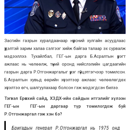
Засгийн газрын хуралдаанаар нүүрсний хулгайн асуудлаас
үүдэлтэй зарим халаа сэлгээг хийж байгаа талаар эх сурвалж
мэдээллээ. Тухайлбал, ГЕГ-ын дарга Б.Асралтын үүрэгт
ажлаас нь чөлөөлж, түүний оронд нийслэлийн цагдаагийн
газрын дарга Р.Отгонжаргалыг үүрэг гүйцэтгэгчээр томилсон.
Б.Асралтын хувьд өөрийн хүсэлтээр ажлаас чөлөөлөгдөх
хүсэлтээ өгч, шалгуулахаар болсон гэж мэдэгдсэн билээ.
Тэгвэл Ерөнхий сайд, ХЗДХ-ийн сайдын итгэлийг хүлээн
ГЕГ-ын ГЕГ-ын даргаар түр томилогдож буй
Р.Отгонжаргал гэж хэн бэ?
Бригадын генерал Р.Отгонжаргал нь 1975 онд