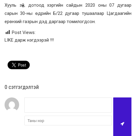
Хууль зүй, дотоод хэргийн сайдын 2020 оны 07 дугаар
сарын 30-ны өдрийн Б/22 дугаар тушаалаар Цагдаагийн
ерөнхий газрын дэд даргаар томилогдсон.
Post Views:
LIKE дарж нэгдээрэй !!!
0 cэтгэгдэлтэй