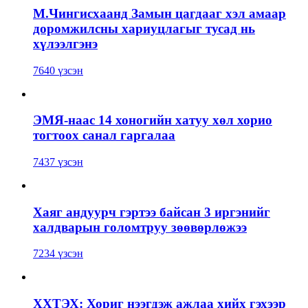
М.Чингисхаанд Замын цагдааг хэл амаар
доромжилсны хариуцлагыг тусад нь
хүлээлгэнэ
7640 үзсэн
ЭМЯ-наас 14 хоногийн хатуу хөл хорио
тогтоох санал гаргалаа
7437 үзсэн
Хаяг андуурч гэртээ байсан 3 иргэнийг
халдварын голомтруу зөөвөрлөжээ
7234 үзсэн
ХХТЭХ: Хориг нээгдэж ажлаа хийх гэхээр