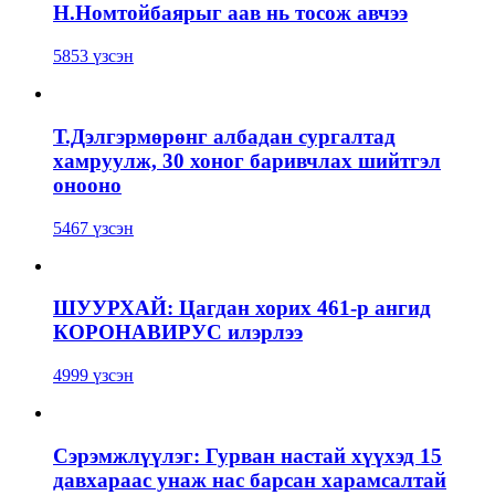
Н.Номтойбаярыг аав нь тосож авчээ
5853 үзсэн
Т.Дэлгэрмөрөнг албадан сургалтад
хамруулж, 30 хоног баривчлах шийтгэл
онооно
5467 үзсэн
ШУУРХАЙ: Цагдан хорих 461-р ангид
КОРОНАВИРУС илэрлээ
4999 үзсэн
Сэрэмжлүүлэг: Гурван настай хүүхэд 15
давхараас унаж нас барсан харамсалтай