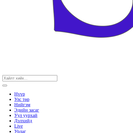
Нүүр
Улс төр
Нийгэм
Эдийн засаг
Уул уурхай
Дэлхийд
Live
Урлаг