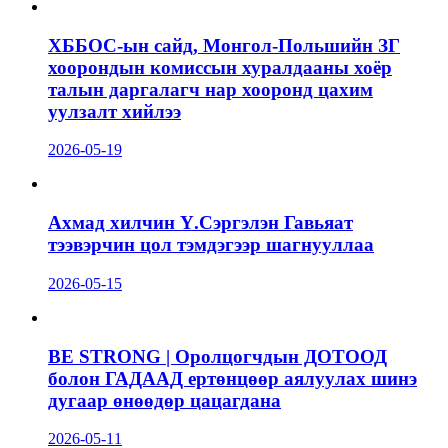
ХББОС-ын сайд, Монгол-Польшийн ЗГ
хоорондын комиссын хуралдааны хоёр
талын даргалагч нар хооронд цахим
уулзалт хийлээ
2026-05-19
Ахмад хилчин Ү.Сэргэлэн Гавьяат
тээвэрчин цол тэмдэгээр шагнууллаа
2026-05-15
BE STRONG | Оролцогчдын ДОТООД
болон ГАДААД ертөнцөөр аялуулах шинэ
дугаар өнөөдөр цацагдана
2026-05-11