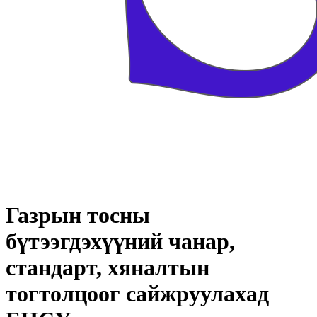
Газрын тосны
бүтээгдэхүүний чанар,
стандарт, хяналтын
тогтолцоог сайжруулахад