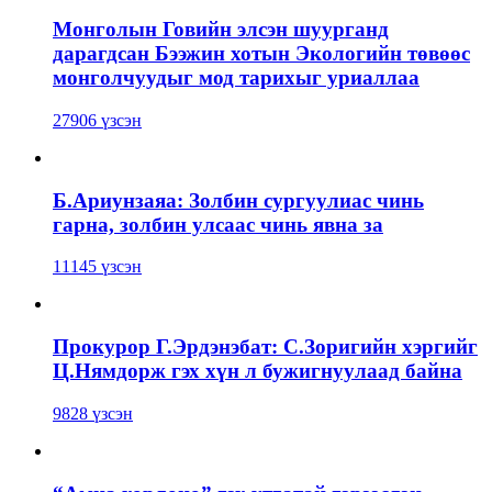
Монголын Говийн элсэн шуурганд
дарагдсан Бээжин хотын Экологийн төвөөс
монголчуудыг мод тарихыг уриаллаа
27906 үзсэн
Б.Ариунзаяа: Золбин сургуулиас чинь
гарна, золбин улсаас чинь явна за
11145 үзсэн
Прокурор Г.Эрдэнэбат: С.Зоригийн хэргийг
Ц.Нямдорж гэх хүн л бужигнуулаад байна
9828 үзсэн