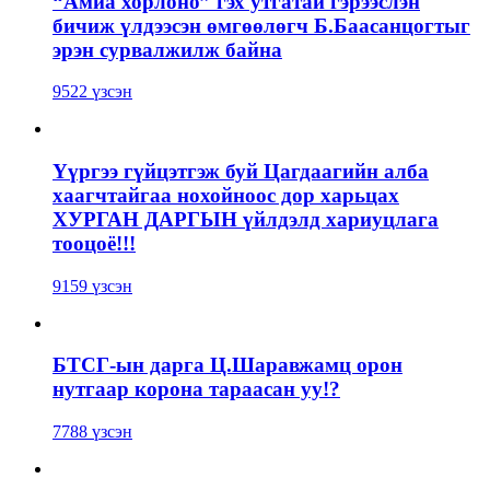
“Амиа хорлоно” гэх утгатай гэрээслэн
бичиж үлдээсэн өмгөөлөгч Б.Баасанцогтыг
эрэн сурвалжилж байна
9522 үзсэн
Үүргээ гүйцэтгэж буй Цагдаагийн алба
хаагчтайгаа нохойноос дор харьцах
ХУРГАН ДАРГЫН үйлдэлд хариуцлага
тооцоё!!!
9159 үзсэн
БТСГ-ын дарга Ц.Шаравжамц орон
нутгаар корона тараасан уу!?
7788 үзсэн