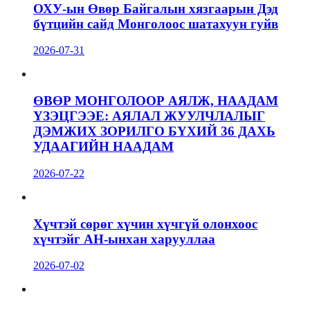
ОХУ-ын Өвөр Байгалын хязгаарын Дэд
бүтцийн сайд Монголоос шатахуун гуйв
2026-07-31
ӨВӨР МОНГОЛООР АЯЛЖ, НААДАМ
ҮЗЭЦГЭЭЕ: АЯЛАЛ ЖУУЛЧЛАЛЫГ
ДЭМЖИХ ЗОРИЛГО БҮХИЙ 36 ДАХЬ
УДААГИЙН НААДАМ
2026-07-22
Хүчтэй сөрөг хүчин хүчгүй олонхоос
хүчтэйг АН-ынхан харууллаа
2026-07-02