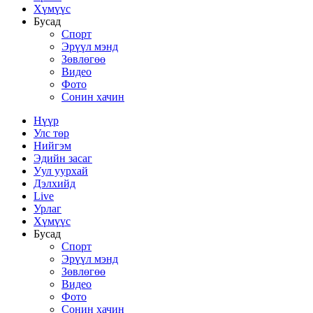
Хүмүүс
Бусад
Спорт
Эрүүл мэнд
Зөвлөгөө
Видео
Фото
Сонин хачин
Нүүр
Улс төр
Нийгэм
Эдийн засаг
Уул уурхай
Дэлхийд
Live
Урлаг
Хүмүүс
Бусад
Спорт
Эрүүл мэнд
Зөвлөгөө
Видео
Фото
Сонин хачин