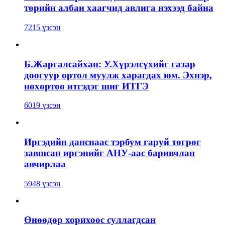
төрийн албан хаагчид авлига нэхээд байна
7215 үзсэн
Б.Жаргалсайхан: У.Хүрэлсүхийг газар
доогуур ортол муулж харагдах юм. Эхнэр,
нөхөртөө итгэдэг шиг ИТГЭ
6019 үзсэн
Иргэдийн данснаас тэрбум гаруй төгрөг
завшсан иргэнийг АНУ-аас баривчлан
авчирлаа
5948 үзсэн
Өнөөдөр хорихоос суллагдсан