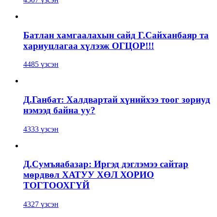
Батлан хамгаалахын сайд Г.Сайханбаяр та
хариуцлагаа хүлээж ОГЦОР!!!
4485 үзсэн
Д.Ганбат: Халдвартай хүнийхээ тоог зориуд
нэмээд байна уу?
4333 үзсэн
Д.Сумъяабазар: Иргэд дэглэмээ сайтар
мөрдвөл ХАТУУ ХӨЛ ХОРИО
ТОГТООХГҮЙ
4327 үзсэн