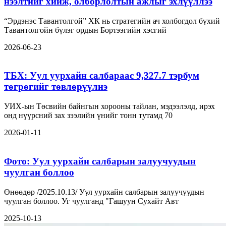
нээлтийг хийж, олборлолтын ажлыг эхлүүллээ
“Эрдэнэс Тавантолгой” ХК нь стратегийн ач холбогдол бүхий
Тавантолгойн бүлэг ордын Бортээгийн хэсгий
2026-06-23
ТБХ: Уул уурхайн салбараас 9,327.7 тэрбум
төгрөгийг төвлөрүүлнэ
УИХ-ын Төсвийн байнгын хорооны тайлан, мэдээлэлд, ирэх
онд нүүрсний зах зээлийн үнийг тонн тутамд 70
2026-01-11
Фото: Уул уурхайн салбарын залуучуудын
чуулган боллоо
Өнөөдөр /2025.10.13/ Уул уурхайн салбарын залуучуудын
чуулган боллоо. Уг чуулганд "Гашуун Сухайт Авт
2025-10-13