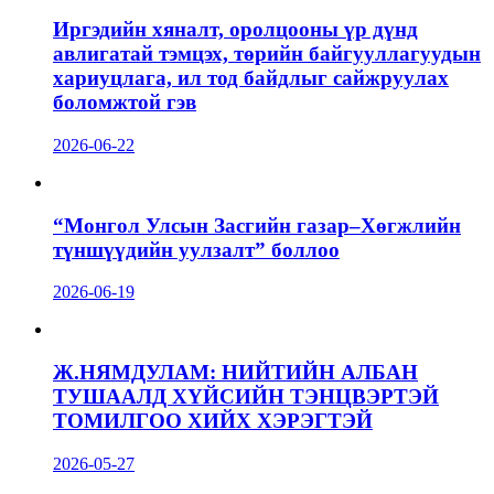
Иргэдийн хяналт, оролцооны үр дүнд
авлигатай тэмцэх, төрийн байгууллагуудын
хариуцлага, ил тод байдлыг сайжруулах
боломжтой гэв
2026-06-22
“Монгол Улсын Засгийн газар–Хөгжлийн
түншүүдийн уулзалт” боллоо
2026-06-19
Ж.НЯМДУЛАМ: НИЙТИЙН АЛБАН
ТУШААЛД ХҮЙСИЙН ТЭНЦВЭРТЭЙ
ТОМИЛГОО ХИЙХ ХЭРЭГТЭЙ
2026-05-27