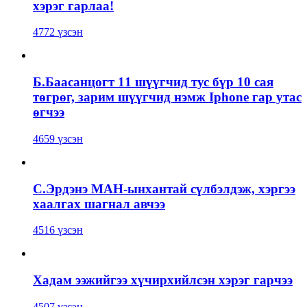
хэрэг гарлаа!
4772 үзсэн
Б.Баасанцогт 11 шүүгчид тус бүр 10 сая
төгрөг, зарим шүүгчид нэмж Iphone гар утас
өгчээ
4659 үзсэн
С.Эрдэнэ МАН-ынхантай сүлбэлдэж, хэргээ
хаалгах шагнал авчээ
4516 үзсэн
Хадам ээжийгээ хүчирхийлсэн хэрэг гарчээ
4507 үзсэн