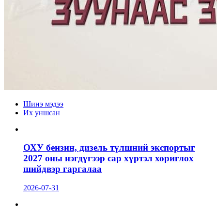
Шинэ мэдээ
Их уншсан
ОХУ бензин, дизель түлшний экспортыг
2027 оны нэгдүгээр сар хүртэл хориглох
шийдвэр гаргалаа
2026-07-31