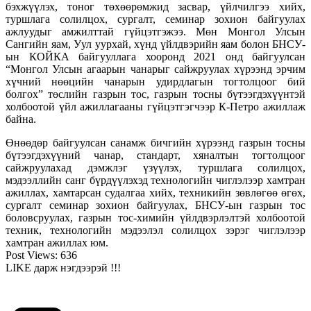
бэхжүүлэх, тоног төхөөрөмжид засвар, үйлчилгээ хийх,
туршлага солилцох, сургалт, семинар зохион байгуулах
ажлуудыг амжилттай гүйцэтгэжээ. Мөн Монгол Улсын
Сангийн яам, Уул уурхай, хүнд үйлдвэрийн яам болон БНСУ-
ын КОЙКА байгууллага хооронд 2021 онд байгуулсан
“Монгол Улсын агаарын чанарыг сайжруулах хүрээнд эрчим
хүчний нөөцийн чанарын удирдлагын тогтолцоог бий
болгох” төслийн газрын тос, газрын тосны бүтээгдэхүүнтэй
холбоотой үйл ажиллагааны гүйцэтгэгчээр К-Петро ажиллаж
байна.
Өнөөдөр байгуулсан санамж бичгийн хүрээнд газрын тосны
бүтээгдэхүүний чанар, стандарт, хяналтын тогтолцоог
сайжруулахад дэмжлэг үзүүлэх, туршлага солилцох,
мэдээллийн санг бүрдүүлэхэд технологийн чиглэлээр хамтран
ажиллах, хамтарсан судалгаа хийх, техникийн зөвлөгөө өгөх,
сургалт семинар зохион байгуулах, БНСУ-ын газрын тос
боловсруулах, газрын тос-химийн үйлдвэрлэлтэй холбоотой
техник, технологийн мэдээлэл солилцох зэрэг чиглэлээр
хамтран ажиллах юм.
Post Views:
636
LIKE дарж нэгдээрэй !!!