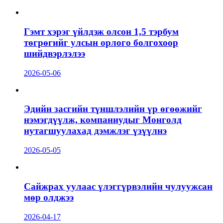
Гэмт хэрэг үйлдэж олсон 1,5 тэрбум
төгрөгийг улсын орлого болгохоор
шийдвэрлэлээ
2026-05-06
Эдийн засгийн түншлэлийн үр өгөөжийг
нэмэгдүүлж, компаниудыг Монголд
нутагшуулахад дэмжлэг үзүүлнэ
2026-05-05
Сайжрах уулаас үлэггүрвэлийн чулуужсан
мөр олджээ
2026-04-17