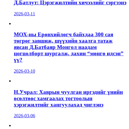
Д.Батлут: Цэрэгжилтийн хичээлийг сэргээнэ
2026-03-11
МОХ-ны Ерөнхийлөгч байхдаа 300 сая
төгрөг завшиж, шүүхийн хаалга татаж
явсан Д.Батбаяр Монгол наадам
цогцолборт шургалж, дахин “мөнгө идсэн”
үү?
2026-03-10
Н.Учрал: Хаврын чуулган иргэдийг үнийн
өсөлтөөс хамгаалах тогтоолын
хэрэгжилтийг хангуулахад чиглэнэ
2026-03-06