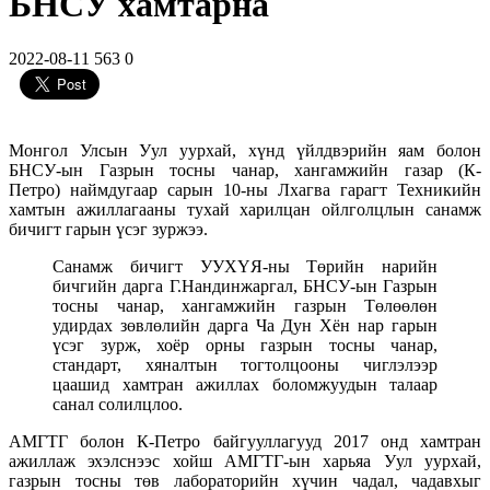
БНСУ хамтарна
2022-08-11
563
0
Монгол Улсын Уул уурхай, хүнд үйлдвэрийн яам болон
БНСУ-ын Газрын тосны чанар, хангамжийн газар (К-
Петро) наймдугаар сарын 10-ны Лхагва гарагт Техникийн
хамтын ажиллагааны тухай харилцан ойлголцлын санамж
бичигт гарын үсэг зуржээ.
Санамж бичигт УУХҮЯ-ны Төрийн нарийн
бичгийн дарга Г.Нандинжаргал, БНСУ-ын Газрын
тосны чанар, хангамжийн газрын Төлөөлөн
удирдах зөвлөлийн дарга Ча Дун Хён нар гарын
үсэг зурж, хоёр орны газрын тосны чанар,
стандарт, хяналтын тогтолцооны чиглэлээр
цаашид хамтран ажиллах боломжуудын талаар
санал солилцлоо.
АМГТГ болон К-Петро байгууллагууд 2017 онд хамтран
ажиллаж эхэлснээс хойш АМГТГ-ын харьяа Уул уурхай,
газрын тосны төв лабораторийн хүчин чадал, чадавхыг