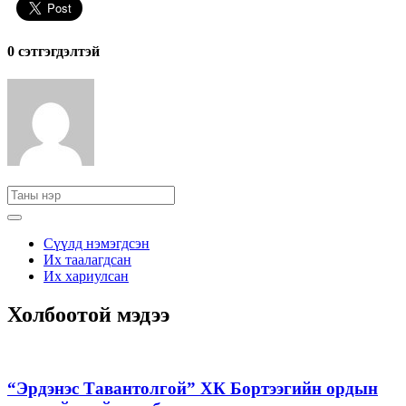
0 cэтгэгдэлтэй
Сүүлд нэмэгдсэн
Их таалагдсан
Их хариулсан
Холбоотой мэдээ
“Эрдэнэс Тавантолгой” ХК Бортээгийн ордын