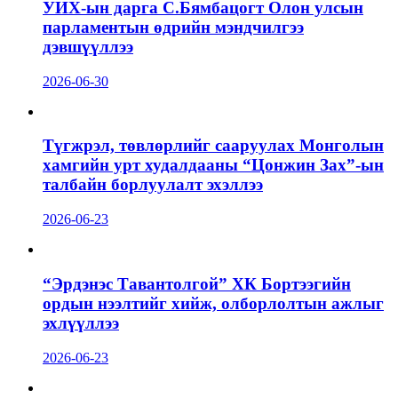
УИХ-ын дарга С.Бямбацогт Олон улсын
парламентын өдрийн мэндчилгээ
дэвшүүллээ
2026-06-30
Түгжрэл, төвлөрлийг сааруулах Монголын
хамгийн урт худалдааны “Цонжин Зах”-ын
талбайн борлуулалт эхэллээ
2026-06-23
“Эрдэнэс Тавантолгой” ХК Бортээгийн
ордын нээлтийг хийж, олборлолтын ажлыг
эхлүүллээ
2026-06-23