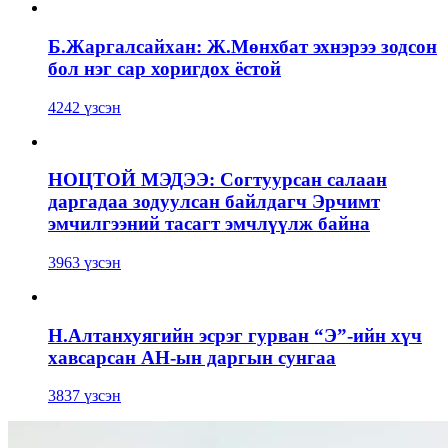
Б.Жаргалсайхан: Ж.Мөнхбат эхнэрээ зодсон
бол нэг сар хоригдох ёстой
4242 үзсэн
НОЦТОЙ МЭДЭЭ: Согтуурсан салаан
даргадаа зодуулсан байлдагч Эрчимт
эмчилгээний тасагт эмчлүүлж байна
3963 үзсэн
Н.Алтанхуягийн эсрэг гурван “Э”-ийн хүч
хавсарсан АН-ын даргын сунгаа
3837 үзсэн