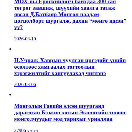
МОХ-ны Ерөнхийлөгч байхдаа 300 сая
төгрөг завшиж, шүүхийн хаалга татаж
явсан Д.Батбаяр Монгол наадам
цогцолборт шургалж, дахин “мөнгө идсэн”
үү?
2026-03-10
Н.Учрал: Хаврын чуулган иргэдийг үнийн
өсөлтөөс хамгаалах тогтоолын
хэрэгжилтийг хангуулахад чиглэнэ
2026-03-06
Монголын Говийн элсэн шуурганд
дарагдсан Бээжин хотын Экологийн төвөөс
монголчуудыг мод тарихыг уриаллаа
27906 үзсэн