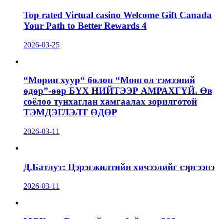
Top rated Virtual casino Welcome Gift Canada
Your Path to Better Rewards 4
2026-03-25
“Морин хуур“ болон “Монгол тэмээний
өдөр”-өөр БҮХ НИЙТЭЭР АМРАХГҮЙ. Өв
соёлоо тунхаглан хамгаалах зорилготой
ТЭМДЭГЛЭЛТ ӨДӨР
2026-03-11
Д.Батлут: Цэрэгжилтийн хичээлийг сэргээнэ
2026-03-11