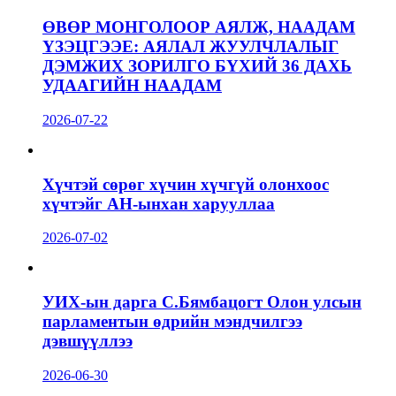
ӨВӨР МОНГОЛООР АЯЛЖ, НААДАМ
ҮЗЭЦГЭЭЕ: АЯЛАЛ ЖУУЛЧЛАЛЫГ
ДЭМЖИХ ЗОРИЛГО БҮХИЙ 36 ДАХЬ
УДААГИЙН НААДАМ
2026-07-22
Хүчтэй сөрөг хүчин хүчгүй олонхоос
хүчтэйг АН-ынхан харууллаа
2026-07-02
УИХ-ын дарга С.Бямбацогт Олон улсын
парламентын өдрийн мэндчилгээ
дэвшүүллээ
2026-06-30