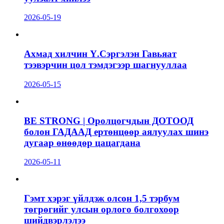
2026-05-19
Ахмад хилчин Ү.Сэргэлэн Гавьяат
тээвэрчин цол тэмдэгээр шагнууллаа
2026-05-15
BE STRONG | Оролцогчдын ДОТООД
болон ГАДААД ертөнцөөр аялуулах шинэ
дугаар өнөөдөр цацагдана
2026-05-11
Гэмт хэрэг үйлдэж олсон 1,5 тэрбум
төгрөгийг улсын орлого болгохоор
шийдвэрлэлээ