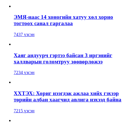
ЭМЯ-наас 14 хоногийн хатуу хөл хорио
тогтоох санал гаргалаа
7437 үзсэн
Хаяг андуурч гэртээ байсан 3 иргэнийг
халдварын голомтруу зөөвөрлөжээ
7234 үзсэн
ХХТЭХ: Хориг нээгдэж ажлаа хийх гэхээр
төрийн албан хаагчид авлига нэхээд байна
7215 үзсэн