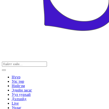
Нүүр
Улс төр
Нийгэм
Эдийн засаг
Уул уурхай
Дэлхийд
Live
Урлаг