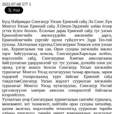
2022-07-08
577
1
Бүгд Найрамдах Сингапур Улсын Ерөнхий сайд Ли Сиен Лүн
Монгол Улсын Ерөнхий сайд Л.Оюун-Эрдэнийг албан ёсоор
угтах ёслол боллоо. Ёслолын дараа Ерөнхий сайд тус улсын
Ерөнхийлөгчийн зөвлөхүүдийн зөвлөлийн дарга,
Ерөнхийлөгчийн үүргийг орлон гүйцэтгэгч Эдди Тео-той
уулзлаа. Айлчлалын хүрээнд Сингапурын Темасек олон улсын
сан, Хуримтлалын төв сан, Орон сууцны хөгжлийн зөвлөл
зэрэг байгууллагад зочилж, СингапурынХарилцаа холбоо,
мэдээллийн сайд, Сингапурын Хамтын ажиллагааны
байгууллагын удирдлагатай тус тус уулзаж, дэлхийн олон улс
оронд үлгэр жишээ болсон Сингапур Улсын хөгжлийн
туршлагыг Монгол Улсад нутагшуулах талаар ярилцаж, зарим
тодорхой тохиролцоонд хүрч байгааг Ерөнхий сайд
тэмдэглэжСингапур Улсын мэдлэгт суурилсан хөгжлийн
туршлагыг Монгол Улсад нутагшуулах, Сингапур Улстай
үргэлжлүүлэн хамтран ажиллах сонирхолтой байгаагаа
илэрхийллээ.
Уулзалтын үеэр Сингапурын хуримтлалын сангийн туршлага,
менежмент, хот төлөвлөлт, нийтийн орон сууцны хөтөлбөр,
цахим засаглал, мэдээллийн технологид суурилсан төрийн
албаны шинэчлэл, төрийн өмчит компаниудын засаглалыг