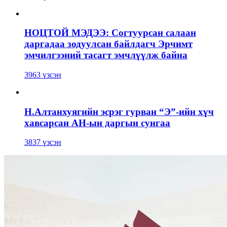
НОЦТОЙ МЭДЭЭ: Согтуурсан салаан
даргадаа зодуулсан байлдагч Эрчимт
эмчилгээний тасагт эмчлүүлж байна
3963 үзсэн
Н.Алтанхуягийн эсрэг гурван “Э”-ийн хүч
хавсарсан АН-ын даргын сунгаа
3837 үзсэн