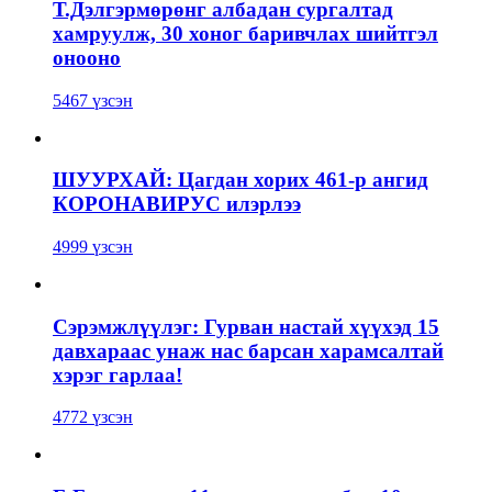
Т.Дэлгэрмөрөнг албадан сургалтад
хамруулж, 30 хоног баривчлах шийтгэл
онооно
5467 үзсэн
ШУУРХАЙ: Цагдан хорих 461-р ангид
КОРОНАВИРУС илэрлээ
4999 үзсэн
Сэрэмжлүүлэг: Гурван настай хүүхэд 15
давхараас унаж нас барсан харамсалтай
хэрэг гарлаа!
4772 үзсэн