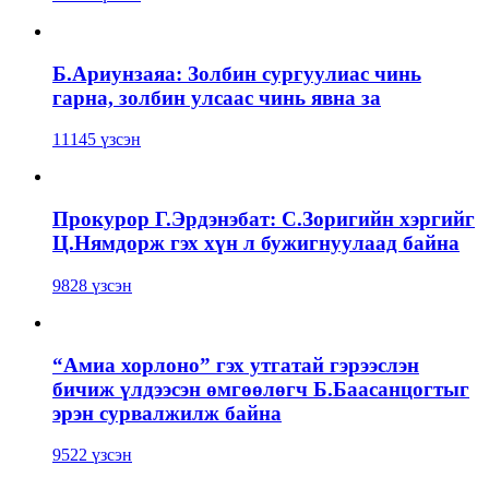
Б.Ариунзаяа: Золбин сургуулиас чинь
гарна, золбин улсаас чинь явна за
11145 үзсэн
Прокурор Г.Эрдэнэбат: С.Зоригийн хэргийг
Ц.Нямдорж гэх хүн л бужигнуулаад байна
9828 үзсэн
“Амиа хорлоно” гэх утгатай гэрээслэн
бичиж үлдээсэн өмгөөлөгч Б.Баасанцогтыг
эрэн сурвалжилж байна
9522 үзсэн