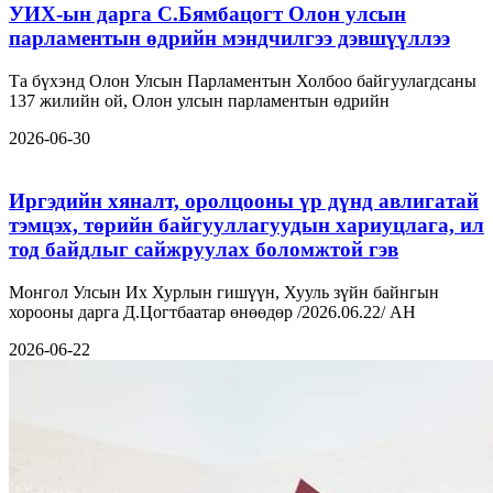
УИХ-ын дарга С.Бямбацогт Олон улсын
парламентын өдрийн мэндчилгээ дэвшүүллээ
Та бүхэнд Олон Улсын Парламентын Холбоо байгуулагдсаны
137 жилийн ой, Олон улсын парламентын өдрийн
2026-06-30
Иргэдийн хяналт, оролцооны үр дүнд авлигатай
тэмцэх, төрийн байгууллагуудын хариуцлага, ил
тод байдлыг сайжруулах боломжтой гэв
Монгол Улсын Их Хурлын гишүүн, Хууль зүйн байнгын
хорооны дарга Д.Цогтбаатар өнөөдөр /2026.06.22/ АН
2026-06-22