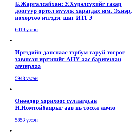
Б.Жаргалсайхан: У.Хүрэлсүхийг газар
доогуур ортол муулж харагдах юм. Эхнэр,
нөхөртөө итгэдэг шиг ИТГЭ
6019 үзсэн
Иргэдийн данснаас тэрбум гаруй төгрөг
завшсан иргэнийг АНУ-аас баривчлан
авчирлаа
5948 үзсэн
Өнөөдөр хорихоос суллагдсан
Н.Номтойбаярыг аав нь тосож авчээ
5853 үзсэн