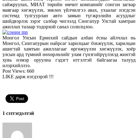
сайжруулах, МИАТ төрийн өмчит компанийг сонгон загвар
маягаар хөгжүүлэх, зөвлөх үйлчилгээ авах, ухаалаг нэгдсэн
системд тулгуурлан авто замын түгжрэлийн асуудлыг
шийдвэрлэх зэрэг салбар чиглэлд Сингапур Улстай хамтран
ажиллах талаар тодорхой санал солилцлоо.
Монгол Улсын Ерөнхий сайдын албан ёсны айлчлал нь
Монгол, Сингапурын найрсаг харилцааг бэхжүүлэх, харилцан
ашигтай хамтын ажиллагааг өргөжүүлэн хөгжүүлэх, хоёр
улсын ард түмний нөхөрлөлийг улам гүнзгийрүүлэхэд жинтэй
хувь нэмэр оруулна гэдэгт итгэлтэй байгаагаа талууд
илэрхийллээ.
Post Views:
660
LIKE дарж нэгдээрэй !!!
1 сэтгэгдэлтэй