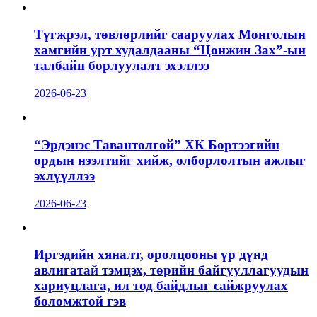
Түгжрэл, төвлөрлийг сааруулах Монголын
хамгийн урт худалдааны “Цонжин Зах”-ын
талбайн борлуулалт эхэллээ
2026-06-23
“Эрдэнэс Тавантолгой” ХК Бортээгийн
ордын нээлтийг хийж, олборлолтын ажлыг
эхлүүллээ
2026-06-23
Иргэдийн хяналт, оролцооны үр дүнд
авлигатай тэмцэх, төрийн байгууллагуудын
хариуцлага, ил тод байдлыг сайжруулах
боломжтой гэв