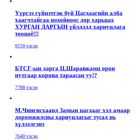
Үүргээ гүйцэтгэж буй Цагдаагийн алба
хаагчтайгаа нохойноос дор харьцах
ХУРГАН ДАРГЫН үйлдэлд хариуцлага
тооцоё!!!
9159 үзсэн
БТСГ-ын дарга Ц.Шаравжамц орон
нутгаар корона тараасан уу!?
7788 үзсэн
М.Чингисхаанд Замын цагдааг хэл амаар
доромжилсны хариуцлагыг тусад нь
хүлээлгэнэ
7640 үзсэн