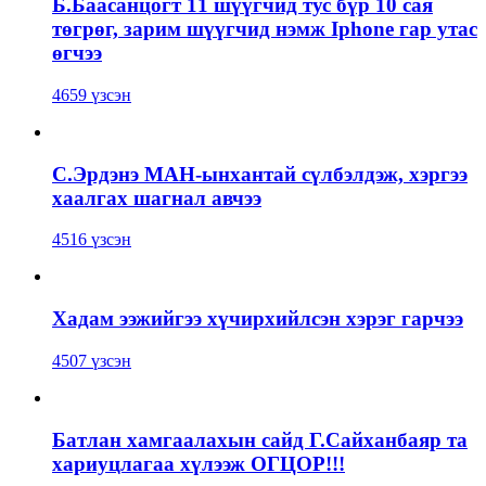
Б.Баасанцогт 11 шүүгчид тус бүр 10 сая
төгрөг, зарим шүүгчид нэмж Iphone гар утас
өгчээ
4659 үзсэн
С.Эрдэнэ МАН-ынхантай сүлбэлдэж, хэргээ
хаалгах шагнал авчээ
4516 үзсэн
Хадам ээжийгээ хүчирхийлсэн хэрэг гарчээ
4507 үзсэн
Батлан хамгаалахын сайд Г.Сайханбаяр та
хариуцлагаа хүлээж ОГЦОР!!!