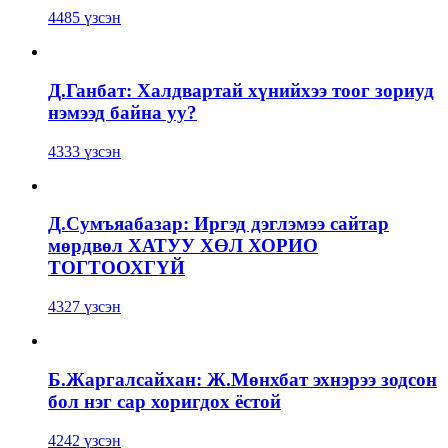
4485 үзсэн
Д.Ганбат: Халдвартай хүнийхээ тоог зориуд
нэмээд байна уу?
4333 үзсэн
Д.Сумъяабазар: Иргэд дэглэмээ сайтар
мөрдвөл ХАТУУ ХӨЛ ХОРИО
ТОГТООХГҮЙ
4327 үзсэн
Б.Жаргалсайхан: Ж.Мөнхбат эхнэрээ зодсон
бол нэг сар хоригдох ёстой
4242 үзсэн