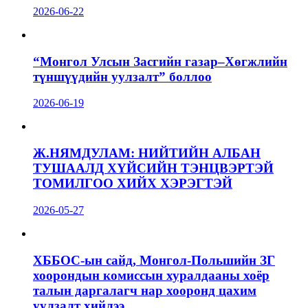
2026-06-22
“Монгол Улсын Засгийн газар–Хөгжлийн
түншүүдийн уулзалт” боллоо
2026-06-19
Ж.НЯМДУЛАМ: НИЙТИЙН АЛБАН
ТУШААЛД ХҮЙСИЙН ТЭНЦВЭРТЭЙ
ТОМИЛГОО ХИЙХ ХЭРЭГТЭЙ
2026-05-27
ХББОС-ын сайд, Монгол-Польшийн ЗГ
хоорондын комиссын хуралдааны хоёр
талын даргалагч нар хооронд цахим
уулзалт хийлээ