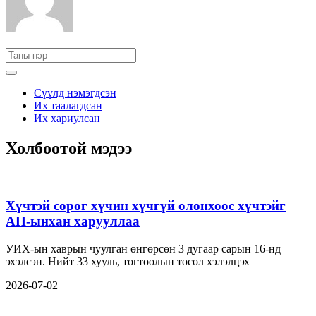
Сүүлд нэмэгдсэн
Их таалагдсан
Их хариулсан
Холбоотой мэдээ
Хүчтэй сөрөг хүчин хүчгүй олонхоос хүчтэйг
АН-ынхан харууллаа
УИХ-ын хаврын чуулган өнгөрсөн 3 дугаар сарын 16-нд
эхэлсэн. Нийт 33 хууль, тогтоолын төсөл хэлэлцэх
2026-07-02