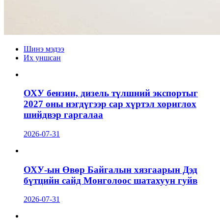
Шинэ мэдээ
Их уншсан
ОХУ бензин, дизель түлшний экспортыг
2027 оны нэгдүгээр сар хүртэл хориглох
шийдвэр гаргалаа
2026-07-31
ОХУ-ын Өвөр Байгалын хязгаарын Дэд
бүтцийн сайд Монголоос шатахуун гуйв
2026-07-31