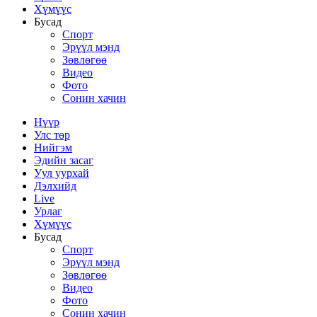
Хүмүүс
Бусад
Спорт
Эрүүл мэнд
Зөвлөгөө
Видео
Фото
Сонин хачин
Нүүр
Улс төр
Нийгэм
Эдийн засаг
Уул уурхай
Дэлхийд
Live
Урлаг
Хүмүүс
Бусад
Спорт
Эрүүл мэнд
Зөвлөгөө
Видео
Фото
Сонин хачин