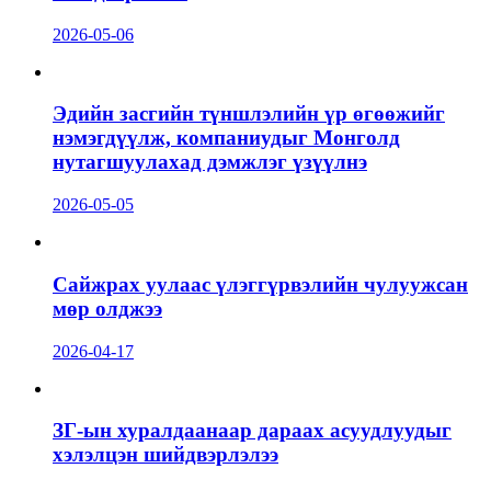
2026-05-06
Эдийн засгийн түншлэлийн үр өгөөжийг
нэмэгдүүлж, компаниудыг Монголд
нутагшуулахад дэмжлэг үзүүлнэ
2026-05-05
Сайжрах уулаас үлэггүрвэлийн чулуужсан
мөр олджээ
2026-04-17
ЗГ-ын хуралдаанаар дараах асуудлуудыг
хэлэлцэн шийдвэрлэлээ