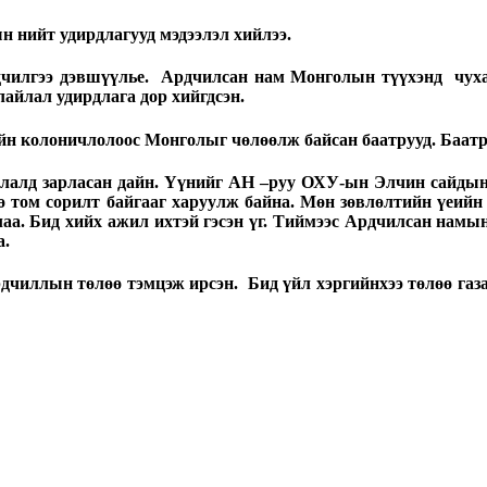
 нийт удирдлагууд мэдээлэл хийлээ.
илгээ дэвшүүлье. Ардчилсан нам Монголын түүхэнд чухал
йлал удирдлага дор хийгдсэн.
н колоничлолоос Монголыг чөлөөлж байсан баатрууд. Баатру
алд зарласан дайн. Үүнийг АН –руу ОХУ-ын Элчин сайдын з
нө том сорилт байгааг харуулж байна. Мөн зөвлөлтийн үеийн 
аа. Бид хийх ажил ихтэй гэсэн үг. Тиймээс Ардчилсан намы
а.
чиллын төлөө тэмцэж ирсэн. Бид үйл хэргийнхээ төлөө газар 