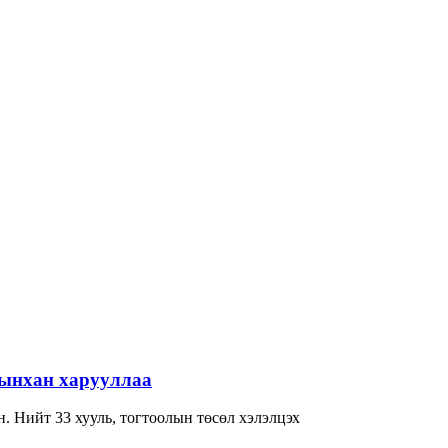
-ынхан харууллаа
. Нийт 33 хууль, тогтоолын төсөл хэлэлцэх