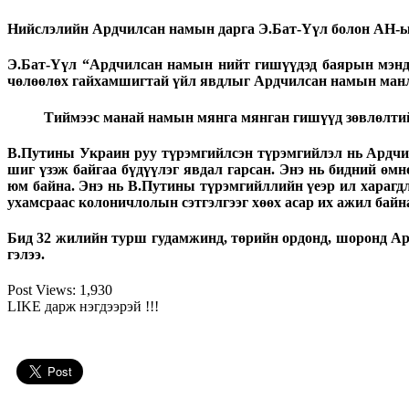
Нийслэлийн Ардчилсан намын дарга Э.Бат-Үүл болон АН-ын
Э.Бат-Үүл
“Ардчилсан намын нийт гишүүдэд баярын мэндч
чөлөөлөх гайхамшигтай үйл явдлыг Ардчилсан намын манла
Тиймээс манай намын мянга мянган гишүүд зөвлөлтий
В.Путины Украин руу түрэмгийлсэн түрэмгийлэл нь Ардчил
шиг үзэж байгаа бүдүүлэг явдал гарсан. Энэ нь бидний өм
юм байна. Энэ нь В.Путины түрэмгийллийн үеэр ил харагдл
ухамсраас колоничлолын сэтгэлгээг хөөх асар их ажил байн
Бид 32 жилийн турш гудамжинд, төрийн ордонд, шоронд Ард
гэлээ.
Post Views:
1,930
LIKE дарж нэгдээрэй !!!