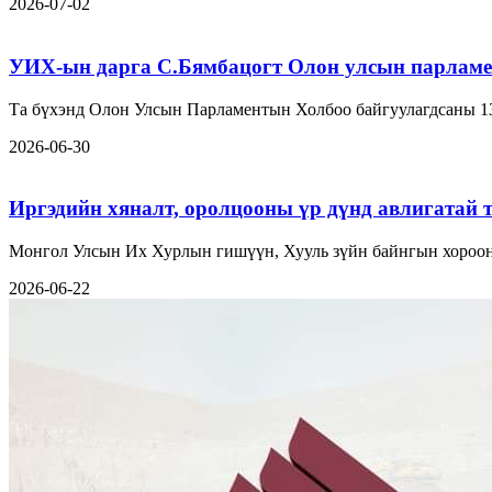
2026-07-02
УИХ-ын дарга С.Бямбацогт Олон улсын парламе
Та бүхэнд Олон Улсын Парламентын Холбоо байгуулагдсаны 1
2026-06-30
Иргэдийн хяналт, оролцооны үр дүнд авлигатай 
Монгол Улсын Их Хурлын гишүүн, Хууль зүйн байнгын хорооны
2026-06-22