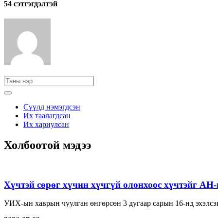
54 cэтгэгдэлтэй
Сүүлд нэмэгдсэн
Их таалагдсан
Их хариулсан
Холбоотой мэдээ
Хүчтэй сөрөг хүчин хүчгүй олонхоос хүчтэйг АН
УИХ-ын хаврын чуулган өнгөрсөн 3 дугаар сарын 16-нд эхэлсэн