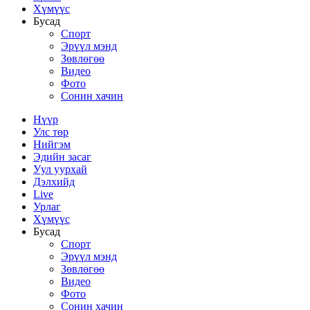
Хүмүүс
Бусад
Спорт
Эрүүл мэнд
Зөвлөгөө
Видео
Фото
Сонин хачин
Нүүр
Улс төр
Нийгэм
Эдийн засаг
Уул уурхай
Дэлхийд
Live
Урлаг
Хүмүүс
Бусад
Спорт
Эрүүл мэнд
Зөвлөгөө
Видео
Фото
Сонин хачин