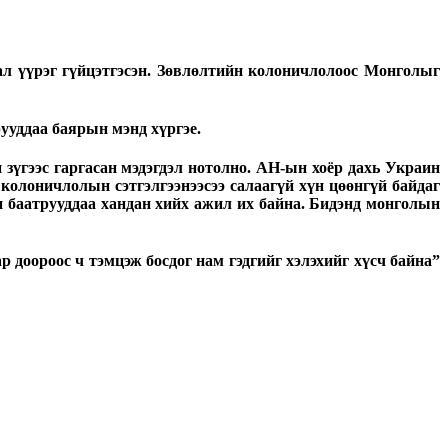
 үүрэг гүйцэтгэсэн. Зөвлөлтийн колоничлолоос Монголыг
уддаа баярын мэнд хүргэе.
үгээс гаргасан мэдэгдэл нотолно. АН-ын хоёр дахь Украин
колоничлолын сэтгэлгээнээсээ салаагүй хүн цөөнгүй байдаг
н баатрууддаа хандан хийх ажил их байна. Бидэнд монголын
доороос ч тэмцэж босдог нам гэдгийг хэлэхийг хүсч байна”