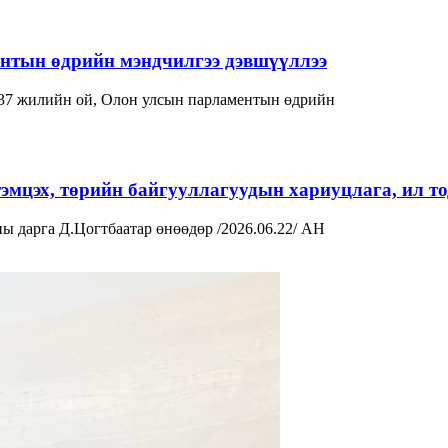
нтын өдрийн мэндчилгээ дэвшүүллээ
37 жилийн ой, Олон улсын парламентын өдрийн
тэмцэх, төрийн байгууллагуудын хариуцлага, ил т
 дарга Д.Цогтбаатар өнөөдөр /2026.06.22/ АН