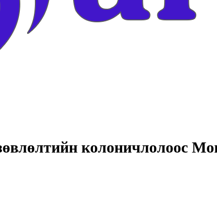
зөвлөлтийн колоничлолоос Мо