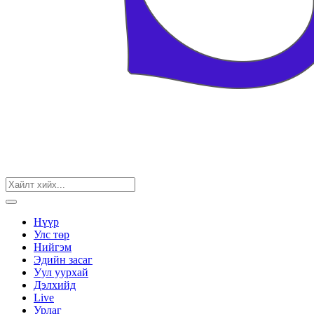
Нүүр
Улс төр
Нийгэм
Эдийн засаг
Уул уурхай
Дэлхийд
Live
Урлаг