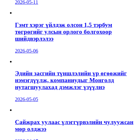
2026-05-11
Гэмт хэрэг үйлдэж олсон 1,5 тэрбум
төгрөгийг улсын орлого болгохоор
шийдвэрлэлээ
2026-05-06
Эдийн засгийн түншлэлийн үр өгөөжийг
нэмэгдүүлж, компаниудыг Монголд
нутагшуулахад дэмжлэг үзүүлнэ
2026-05-05
Сайжрах уулаас үлэггүрвэлийн чулуужсан
мөр олджээ