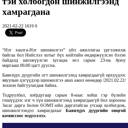
тэй холбогдон шинжилгээнд
хамрагдана
2021-02-22
1619
0
“Нэг хаалга-Нэг шинжилгээ” үйл ажиллагаа үргэлжилж
байгаа бол Нийслэл хотыг бүх нийтийн өндөржүүлсэн бэлэн
байдалд шилжүүлсэн хугацаа энэ сарын 23-нь буюу
маргааш 06:00 цагт дуусна.
Баянзүрх дүүргийн огт шинжилгээнд хамрагдаагүй өрхүүдээс
явуулын цэгүүдээр шинжилгээ авах ажил өнөөдөр /2021.02.22/
зохион байгуулагдаж байна.
Тодруулбал, хоёрдугаар сарын 8-наас хойш гэр бүлийн
гишүүдээс нэг ч хүн шинжилгээнд хамрагдаагүй бол хорооны
Засаг дарга болон ӨЭМТ-ийн даргатайгаа утсаар холбогдож,
шинжилгээндээ хамрагдахыг
Баянзүрх дүүргийн онцгой
комиссоос мэдээллээ.