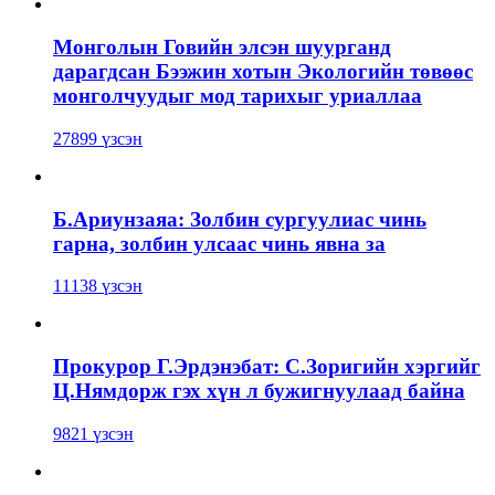
Монголын Говийн элсэн шуурганд
дарагдсан Бээжин хотын Экологийн төвөөс
монголчуудыг мод тарихыг уриаллаа
27899 үзсэн
Б.Ариунзаяа: Золбин сургуулиас чинь
гарна, золбин улсаас чинь явна за
11138 үзсэн
Прокурор Г.Эрдэнэбат: С.Зоригийн хэргийг
Ц.Нямдорж гэх хүн л бужигнуулаад байна
9821 үзсэн