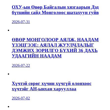
ОХУ-ын Өвөр Байгалын хязгаарын Дэд
бүтцийн сайд Монголоос шатахуун гуйв
2026-07-31
ӨВӨР МОНГОЛООР АЯЛЖ, НААДАМ
ҮЗЭЦГЭЭЕ: АЯЛАЛ ЖУУЛЧЛАЛЫГ
ДЭМЖИХ ЗОРИЛГО БҮХИЙ 36 ДАХЬ
УДААГИЙН НААДАМ
2026-07-22
Хүчтэй сөрөг хүчин хүчгүй олонхоос
хүчтэйг АН-ынхан харууллаа
2026-07-02