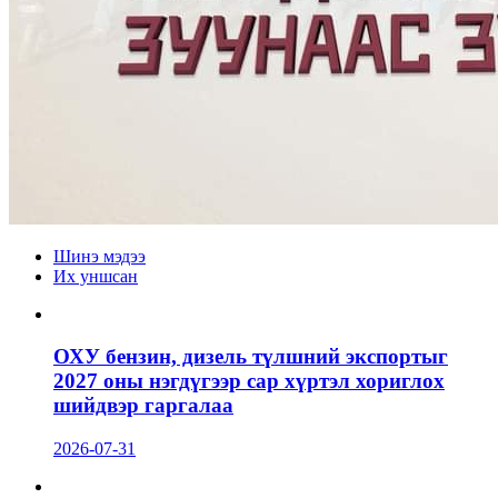
Шинэ мэдээ
Их уншсан
ОХУ бензин, дизель түлшний экспортыг
2027 оны нэгдүгээр сар хүртэл хориглох
шийдвэр гаргалаа
2026-07-31