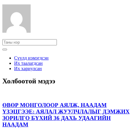
Сүүлд нэмэгдсэн
Их таалагдсан
Их хариулсан
Холбоотой мэдээ
ӨВӨР МОНГОЛООР АЯЛЖ, НААДАМ
ҮЗЭЦГЭЭЕ: АЯЛАЛ ЖУУЛЧЛАЛЫГ ДЭМЖИХ
ЗОРИЛГО БҮХИЙ 36 ДАХЬ УДААГИЙН
НААДАМ