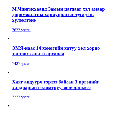
М.Чингисхаанд Замын цагдааг хэл амаар
доромжилсны хариуцлагыг тусад нь
хүлээлгэнэ
7633 үзсэн
ЭМЯ-наас 14 хоногийн хатуу хөл хорио
тогтоох санал гаргалаа
7427 үзсэн
Хаяг андуурч гэртээ байсан 3 иргэнийг
халдварын голомтруу зөөвөрлөжээ
7227 үзсэн