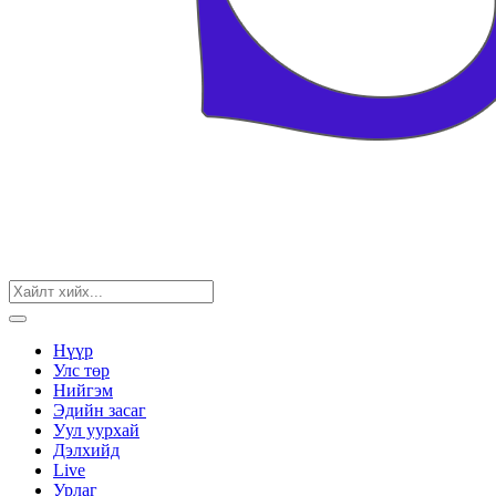
Нүүр
Улс төр
Нийгэм
Эдийн засаг
Уул уурхай
Дэлхийд
Live
Урлаг