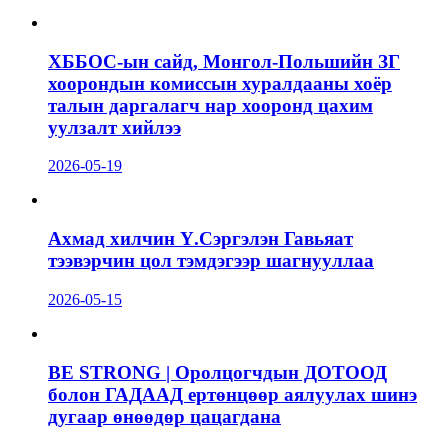
ХББОС-ын сайд, Монгол-Польшийн ЗГ
хоорондын комиссын хуралдааны хоёр
талын даргалагч нар хооронд цахим
уулзалт хийлээ
2026-05-19
Ахмад хилчин Ү.Сэргэлэн Гавьяат
тээвэрчин цол тэмдэгээр шагнууллаа
2026-05-15
BE STRONG | Оролцогчдын ДОТООД
болон ГАДААД ертөнцөөр аялуулах шинэ
дугаар өнөөдөр цацагдана