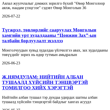
Аялал жуулчлалыг дэмжих зорилго бүхий "Өвөр Монголоор
аялж, наадам үзэцгээе" сэдэвт Өвөр Монголын 36
2026-07-22
Түгжрэл, төвлөрлийг сааруулах Монголын
хамгийн урт худалдааны “Цонжин Зах”-ын
талбайн борлуулалт эхэллээ
Монголчуудын хувьд худалдаа үйлчилгээ авах, зах худалдааны
төвүүдийг зорих нь өдөр тутмын амьдралын
2026-06-23
Ж.НЯМДУЛАМ: НИЙТИЙН АЛБАН
ТУШААЛД ХҮЙСИЙН ТЭНЦВЭРТЭЙ
ТОМИЛГОО ХИЙХ ХЭРЭГТЭЙ
Нийтийн албан тушаал тэр дундаа удирдах шатны албан
тушаалд хүйсийн тэнцвэртэй байдлыг хангах асуудл