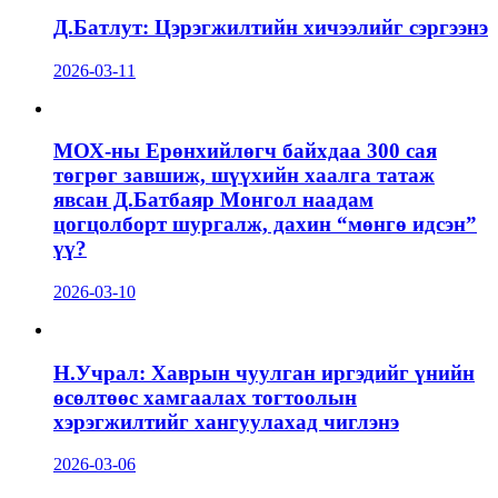
Д.Батлут: Цэрэгжилтийн хичээлийг сэргээнэ
2026-03-11
МОХ-ны Ерөнхийлөгч байхдаа 300 сая
төгрөг завшиж, шүүхийн хаалга татаж
явсан Д.Батбаяр Монгол наадам
цогцолборт шургалж, дахин “мөнгө идсэн”
үү?
2026-03-10
Н.Учрал: Хаврын чуулган иргэдийг үнийн
өсөлтөөс хамгаалах тогтоолын
хэрэгжилтийг хангуулахад чиглэнэ
2026-03-06