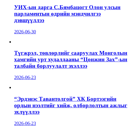
УИХ-ын дарга С.Бямбацогт Олон улсын
парламентын өдрийн мэндчилгээ
дэвшүүллээ
2026-06-30
Түгжрэл, төвлөрлийг сааруулах Монголын
хамгийн урт худалдааны “Цонжин Зах”-ын
талбайн борлуулалт эхэллээ
2026-06-23
“Эрдэнэс Тавантолгой” ХК Бортээгийн
ордын нээлтийг хийж, олборлолтын ажлыг
эхлүүллээ
2026-06-23