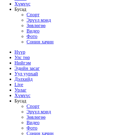
Хүмүүс
Бусад
Спорт
Эрүүл мэнд
Зөвлөгөө
Видео
Фото
Сонин хачин
Нүүр
Улс төр
Нийгэм
Эдийн засаг
Уул уурхай
Дэлхийд
Live
Урлаг
Хүмүүс
Бусад
Спорт
Эрүүл мэнд
Зөвлөгөө
Видео
Фото
Сонин хачин