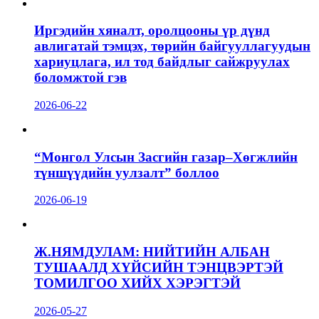
Иргэдийн хяналт, оролцооны үр дүнд
авлигатай тэмцэх, төрийн байгууллагуудын
хариуцлага, ил тод байдлыг сайжруулах
боломжтой гэв
2026-06-22
“Монгол Улсын Засгийн газар–Хөгжлийн
түншүүдийн уулзалт” боллоо
2026-06-19
Ж.НЯМДУЛАМ: НИЙТИЙН АЛБАН
ТУШААЛД ХҮЙСИЙН ТЭНЦВЭРТЭЙ
ТОМИЛГОО ХИЙХ ХЭРЭГТЭЙ
2026-05-27