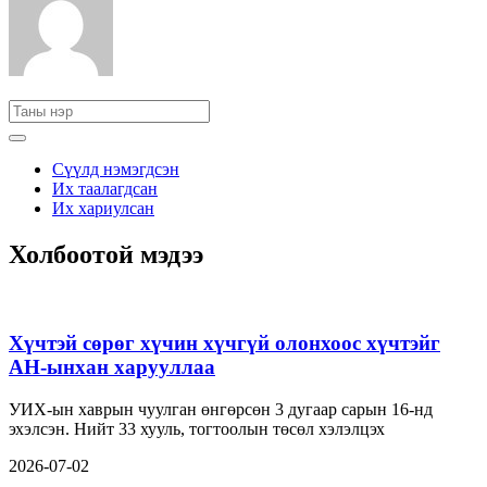
Сүүлд нэмэгдсэн
Их таалагдсан
Их хариулсан
Холбоотой мэдээ
Хүчтэй сөрөг хүчин хүчгүй олонхоос хүчтэйг
АН-ынхан харууллаа
УИХ-ын хаврын чуулган өнгөрсөн 3 дугаар сарын 16-нд
эхэлсэн. Нийт 33 хууль, тогтоолын төсөл хэлэлцэх
2026-07-02