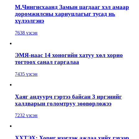
М.Чингисхаанд Замын цагдааг хэл амаар
доромжилсны хариуцлагыг тусад нь
хүлээлгэнэ
7638 үзсэн
ЭМЯ-наас 14 хоногийн хатуу хөл хорио
тогтоох санал гаргалаа
7435 үзсэн
Хаяг андуурч гэртээ байсан 3 иргэнийг
халдварын голомтруу зөөвөрлөжээ
7232 үзсэн
ХХТЭХ: Хориг нээгдэж ажлаа хийх гэхээр