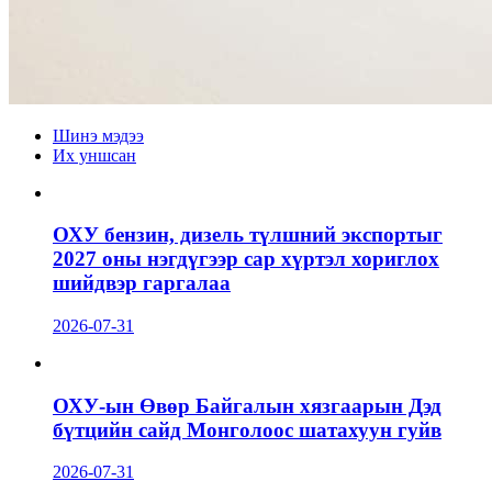
Шинэ мэдээ
Их уншсан
ОХУ бензин, дизель түлшний экспортыг
2027 оны нэгдүгээр сар хүртэл хориглох
шийдвэр гаргалаа
2026-07-31
ОХУ-ын Өвөр Байгалын хязгаарын Дэд
бүтцийн сайд Монголоос шатахуун гуйв
2026-07-31