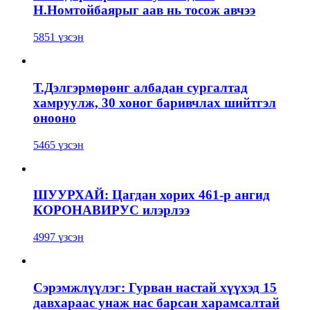
Н.Номтойбаярыг аав нь тосож авчээ
5851 үзсэн
Т.Дэлгэрмөрөнг албадан сургалтад
хамруулж, 30 хоног баривчлах шийтгэл
онооно
5465 үзсэн
ШУУРХАЙ: Цагдан хорих 461-р ангид
КОРОНАВИРУС илэрлээ
4997 үзсэн
Сэрэмжлүүлэг: Гурван настай хүүхэд 15
давхараас унаж нас барсан харамсалтай