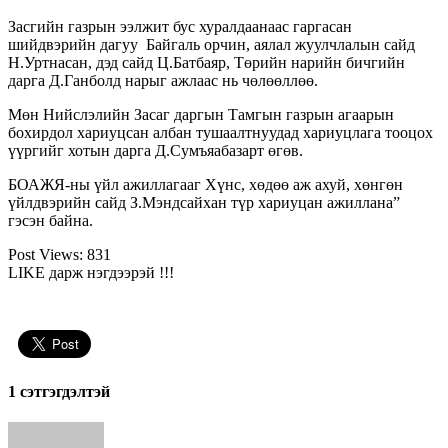
Засгийн газрын ээлжит бус хуралдаанаас гаргасан
шийдвэрийн дагуу Байгаль орчин, аялал жуулчлалын сайд
Н.Уртнасан, дэд сайд Ц.Батбаяр, Төрийн нарийн бичгийн
дарга Д.Ганболд нарыг ажлаас нь чөлөөллөө.
Мөн Нийслэлийн Засаг даргын Тамгын газрын агаарын
бохирдол хариуцсан албан тушаалтнуудад хариуцлага тооцох
үүргийг хотын дарга Д.Сумъяабазарт өгөв.
БОАЖЯ-ны үйл ажиллагааг Хүнс, хөдөө аж ахуй, хөнгөн
үйлдвэрийн сайд З.Мэндсайхан түр хариуцан ажиллана”
гэсэн байна.
Post Views:
831
LIKE дарж нэгдээрэй !!!
1 сэтгэгдэлтэй