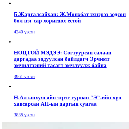
Б.Жаргалсайхан: Ж.Мөнхбат эхнэрээ зодсон
бол нэг сар хоригдох ёстой
4240 үзсэн
НОЦТОЙ МЭДЭЭ: Согтуурсан салаан
даргадаа зодуулсан байлдагч Эрчимт
эмчилгээний тасагт эмчлүүлж байна
3961 үзсэн
Н.Алтанхуягийн эсрэг гурван “Э”-ийн хүч
хавсарсан АН-ын даргын сунгаа
3835 үзсэн