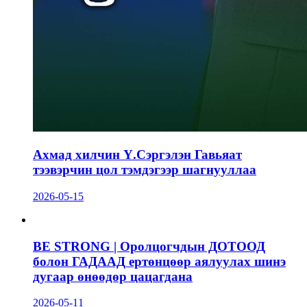
Ахмад хилчин Ү.Сэргэлэн Гавьяат
тээвэрчин цол тэмдэгээр шагнууллаа
2026-05-15
BE STRONG | Оролцогчдын ДОТООД
болон ГАДААД ертөнцөөр аялуулах шинэ
дугаар өнөөдөр цацагдана
2026-05-11