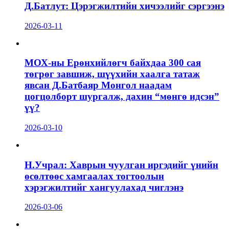
Д.Батлут: Цэрэгжилтийн хичээлийг сэргээнэ
2026-03-11
МОХ-ны Ерөнхийлөгч байхдаа 300 сая
төгрөг завшиж, шүүхийн хаалга татаж
явсан Д.Батбаяр Монгол наадам
цогцолборт шургалж, дахин “мөнгө идсэн”
үү?
2026-03-10
Н.Учрал: Хаврын чуулган иргэдийг үнийн
өсөлтөөс хамгаалах тогтоолын
хэрэгжилтийг хангуулахад чиглэнэ
2026-03-06