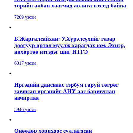
төрийн албан хаагчид авлига нэхээд байна
7209 үзсэн
Б.Жаргалсайхан: У.Хүрэлсүхийг газар
доогуур ортол муулж харагдах юм. Эхнэр,
нөхөртөө итгэдэг шиг ИТГЭ
6017 үзсэн
Иргэдийн данснаас тэрбум гаруй төгрөг
завшсан иргэнийг АНУ-аас баривчлан
авчирлаа
5946 үзсэн
Өнөөдөр хорихоос суллагдсан