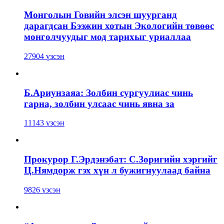
Монголын Говийн элсэн шуурганд
дарагдсан Бээжин хотын Экологийн төвөөс
монголчуудыг мод тарихыг уриаллаа
27904 үзсэн
Б.Ариунзаяа: Золбин сургуулиас чинь
гарна, золбин улсаас чинь явна за
11143 үзсэн
Прокурор Г.Эрдэнэбат: С.Зоригийн хэргийг
Ц.Нямдорж гэх хүн л бужигнуулаад байна
9826 үзсэн