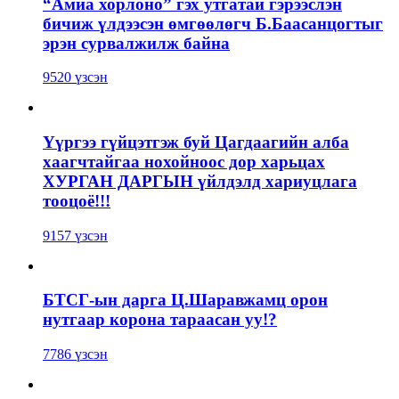
“Амиа хорлоно” гэх утгатай гэрээслэн
бичиж үлдээсэн өмгөөлөгч Б.Баасанцогтыг
эрэн сурвалжилж байна
9520 үзсэн
Үүргээ гүйцэтгэж буй Цагдаагийн алба
хаагчтайгаа нохойноос дор харьцах
ХУРГАН ДАРГЫН үйлдэлд хариуцлага
тооцоё!!!
9157 үзсэн
БТСГ-ын дарга Ц.Шаравжамц орон
нутгаар корона тараасан уу!?
7786 үзсэн