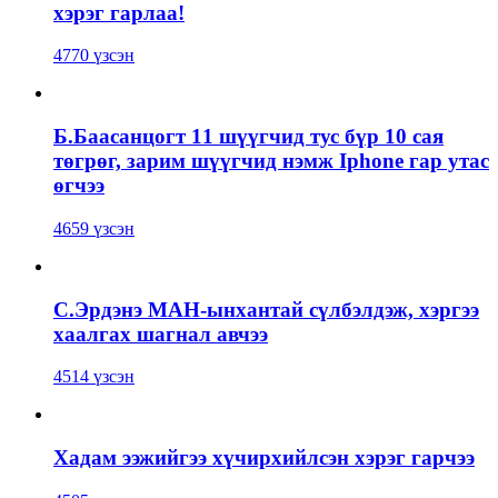
хэрэг гарлаа!
4770 үзсэн
Б.Баасанцогт 11 шүүгчид тус бүр 10 сая
төгрөг, зарим шүүгчид нэмж Iphone гар утас
өгчээ
4659 үзсэн
С.Эрдэнэ МАН-ынхантай сүлбэлдэж, хэргээ
хаалгах шагнал авчээ
4514 үзсэн
Хадам ээжийгээ хүчирхийлсэн хэрэг гарчээ