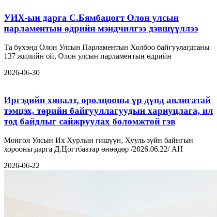
УИХ-ын дарга С.Бямбацогт Олон улсын
парламентын өдрийн мэндчилгээ дэвшүүллээ
Та бүхэнд Олон Улсын Парламентын Холбоо байгуулагдсаны
137 жилийн ой, Олон улсын парламентын өдрийн
2026-06-30
Иргэдийн хяналт, оролцооны үр дүнд авлигатай
тэмцэх, төрийн байгууллагуудын хариуцлага, ил
тод байдлыг сайжруулах боломжтой гэв
Монгол Улсын Их Хурлын гишүүн, Хууль зүйн байнгын
хорооны дарга Д.Цогтбаатар өнөөдөр /2026.06.22/ АН
2026-06-22