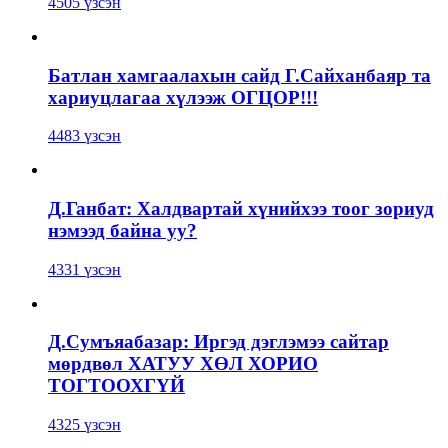
4505 үзсэн
Батлан хамгаалахын сайд Г.Сайханбаяр та
хариуцлагаа хүлээж ОГЦОР!!!
4483 үзсэн
Д.Ганбат: Халдвартай хүнийхээ тоог зориуд
нэмээд байна уу?
4331 үзсэн
Д.Сумъяабазар: Иргэд дэглэмээ сайтар
мөрдвөл ХАТУУ ХӨЛ ХОРИО
ТОГТООХГҮЙ
4325 үзсэн