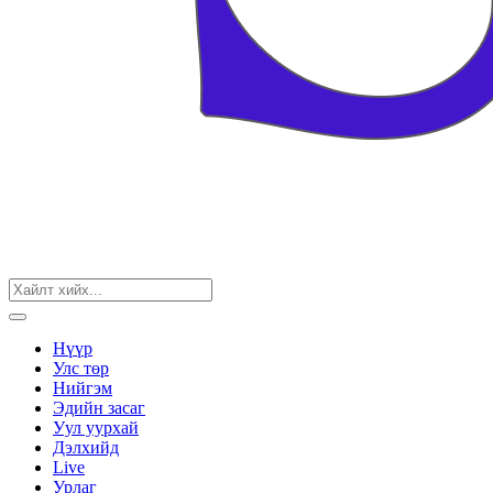
Нүүр
Улс төр
Нийгэм
Эдийн засаг
Уул уурхай
Дэлхийд
Live
Урлаг