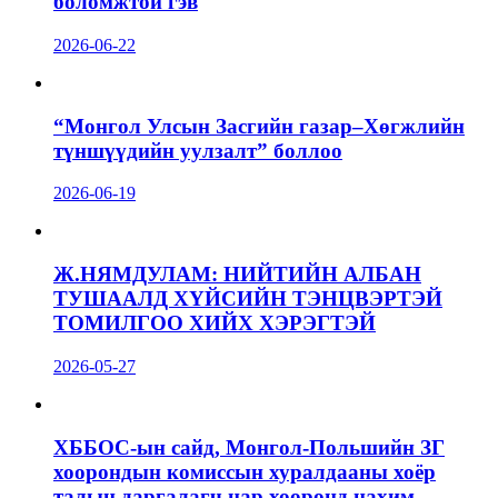
боломжтой гэв
2026-06-22
“Монгол Улсын Засгийн газар–Хөгжлийн
түншүүдийн уулзалт” боллоо
2026-06-19
Ж.НЯМДУЛАМ: НИЙТИЙН АЛБАН
ТУШААЛД ХҮЙСИЙН ТЭНЦВЭРТЭЙ
ТОМИЛГОО ХИЙХ ХЭРЭГТЭЙ
2026-05-27
ХББОС-ын сайд, Монгол-Польшийн ЗГ
хоорондын комиссын хуралдааны хоёр
талын даргалагч нар хооронд цахим