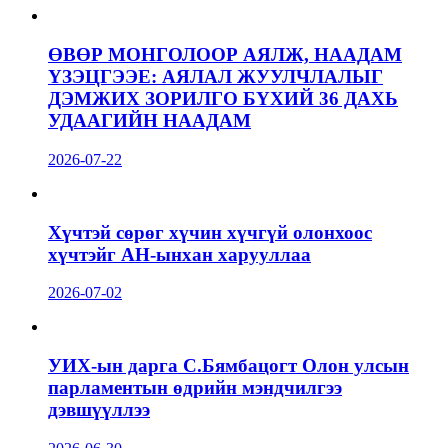
ӨВӨР МОНГОЛООР АЯЛЖ, НААДАМ
ҮЗЭЦГЭЭЕ: АЯЛАЛ ЖУУЛЧЛАЛЫГ
ДЭМЖИХ ЗОРИЛГО БҮХИЙ 36 ДАХЬ
УДААГИЙН НААДАМ
2026-07-22
Хүчтэй сөрөг хүчин хүчгүй олонхоос
хүчтэйг АН-ынхан харууллаа
2026-07-02
УИХ-ын дарга С.Бямбацогт Олон улсын
парламентын өдрийн мэндчилгээ
дэвшүүллээ