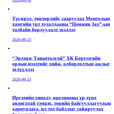
2026-06-30
Түгжрэл, төвлөрлийг сааруулах Монголын
хамгийн урт худалдааны “Цонжин Зах”-ын
талбайн борлуулалт эхэллээ
2026-06-23
“Эрдэнэс Тавантолгой” ХК Бортээгийн
ордын нээлтийг хийж, олборлолтын ажлыг
эхлүүллээ
2026-06-23
Иргэдийн хяналт, оролцооны үр дүнд
авлигатай тэмцэх, төрийн байгууллагуудын
хариуцлага, ил тод байдлыг сайжруулах