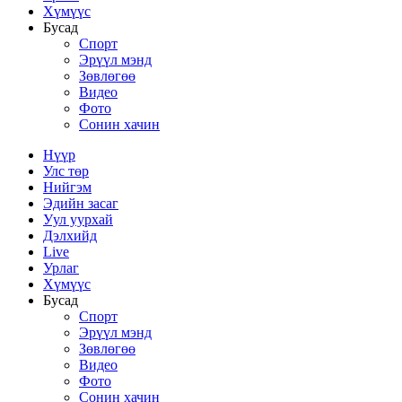
Хүмүүс
Бусад
Спорт
Эрүүл мэнд
Зөвлөгөө
Видео
Фото
Сонин хачин
Нүүр
Улс төр
Нийгэм
Эдийн засаг
Уул уурхай
Дэлхийд
Live
Урлаг
Хүмүүс
Бусад
Спорт
Эрүүл мэнд
Зөвлөгөө
Видео
Фото
Сонин хачин