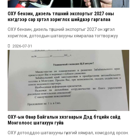
ОХУ бензин, дизель түлшний экспортыг 2027 оны
нэгдүгээр сар хүртэл хориглох шийдвэр гаргалаа
ОХУ бензин, дизель түлшний экспортыг 2027 он хүртэл
хориглож, дотоодын шатахууны хямралаа тогтворжуу
2026-07-31
ОХУ-ын Өвөр Байгалын хязгаарын Дэд бүтцийн сайд
Монголоос шатахуун гуйв
ОХУ дотооддоо шатахууны гүнзгий хямрал, хомсдолд орсон.