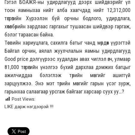
Гэтэл БОАЖЯ-ны удирдлагууд дээрх шийдвэрийг үл
тоон яамныхаа нийт алба хаагчдад
нийт 12,312,000
төгрөгийн Хүрээлэн буй орчны бодлого, удирдлага,
хөтөлбөрийн зардлаас гаргахыг тушаасан шийдвэр гаргаж,
бэлэг тараасан байна.
Төсвийн хариуцлага, сахилга батыг чанд мөрдөх үүрэгтэй
Байгал орчин, аялал жуулчлалын яамны удирдлагууд
Good price дэлгүүрээс худалдан авах чиглэл өгч, улмаар
81,000 төгрөгийн үнэлгээ бүхий дархлаа дэмжих багцыг
ажилчиддаа бэлэглэж төрийн мөнгийг ашиггүй
зарцуулжээ. Энэ мэт төрийн мөнгийг гарын үсэг зурж,
гарынхаа салаагаар урсгаж байгааг харсаар суух уу…?
Post Views:
LIKE дарж нэгдээрэй !!!