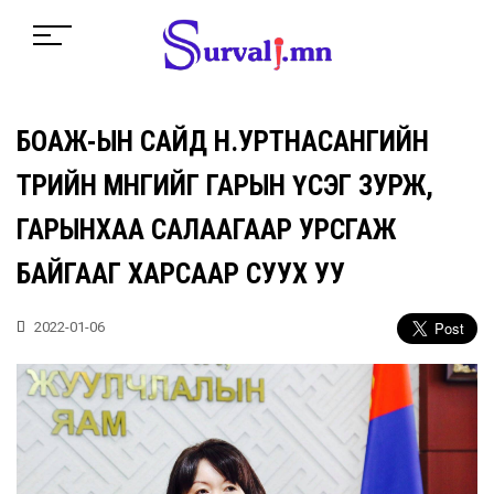
БОАЖ-ЫН САЙД Н.УРТНАСАНГИЙН
ТӨРИЙН МӨНГИЙГ ГАРЫН ҮСЭГ ЗУРЖ,
ГАРЫНХАА САЛААГААР УРСГАЖ
БАЙГААГ ХАРСААР СУУХ УУ
2022-01-06