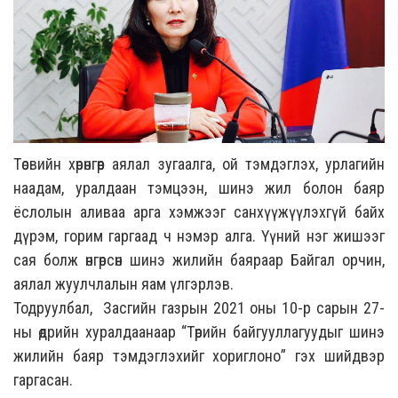
Төсвийн хөрөнгөөр аялал зугаалга, ой тэмдэглэх, урлагийн
наадам, уралдаан тэмцээн, шинэ жил болон баяр
ёслолын аливаа арга хэмжээг санхүүжүүлэхгүй байх
дүрэм, горим гаргаад ч нэмэр алга. Үүний нэг жишээг
сая болж өнгөрсөн шинэ жилийн баяраар Байгал орчин,
аялал жуулчлалын яам үлгэрлэв.
Тодруулбал, Засгийн газрын 2021 оны 10-р сарын 27-
ны өдрийн хуралдаанаар “Төрийн байгууллагуудыг шинэ
жилийн баяр тэмдэглэхийг хориглоно” гэх шийдвэр
гаргасан.