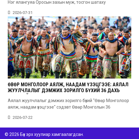
Нэг ялангуяа Оросын захын муж, тосгон шатаху
2026-07-31
ӨВӨР МОНГОЛООР АЯЛЖ, НААДАМ ҮЗЭЦГЭЭЕ: АЯЛАЛ
ЖУУЛЧЛАЛЫГ ДЭМЖИХ ЗОРИЛГО БҮХИЙ 36 ДАХЬ
УДААГИЙН НААДАМ
Аялал жуулчлалыг дэмжих зорилго бүхий "Өвөр Монголоор
аялж, наадам үзэцгээе" сэдэвт Өвөр Монголын 36
2026-07-22
© 2026 Бүх эрх хуулиар хамгаалагдсан.