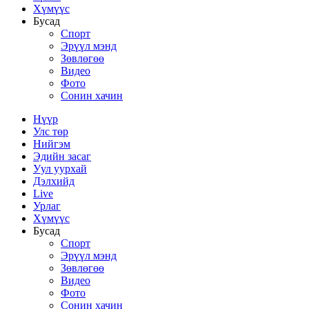
Хүмүүс
Бусад
Спорт
Эрүүл мэнд
Зөвлөгөө
Видео
Фото
Сонин хачин
Нүүр
Улс төр
Нийгэм
Эдийн засаг
Уул уурхай
Дэлхийд
Live
Урлаг
Хүмүүс
Бусад
Спорт
Эрүүл мэнд
Зөвлөгөө
Видео
Фото
Сонин хачин