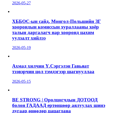
2026-05-27
ХББОС-ын сайд, Монгол-Польшийн ЗГ
хоорондын комиссын хуралдааны хоёр
талын даргалагч нар хооронд цахим
уулзалт хийлээ
2026-05-19
Ахмад хилчин Ү.Сэргэлэн Гавьяат
тээвэрчин цол тэмдэгээр шагнууллаа
2026-05-15
BE STRONG | Оролцогчдын ДОТООД
болон ГАДААД ертөнцөөр аялуулах шинэ
дугаар өнөөдөр цацагдана