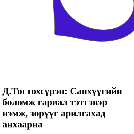
Д.Тогтохсүрэн: Санхүүгийн
боломж гарвал тэтгэвэр
нэмж, зөрүүг арилгахад
анхаарна