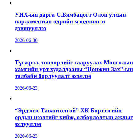
УИХ-ын дарга С.Бямбацогт Олон улсын
парламентын өдрийн мэндчилгээ
дэвшүүллээ
2026-06-30
Түгжрэл, төвлөрлийг сааруулах Монголын
хамгийн урт худалдааны “Цонжин Зах”-ын
талбайн борлуулалт эхэллээ
2026-06-23
“Эрдэнэс Тавантолгой” ХК Бортээгийн
ордын нээлтийг хийж, олборлолтын ажлыг
эхлүүллээ
2026-06-23