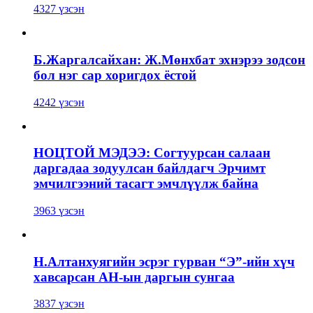
4327 үзсэн
Б.Жаргалсайхан: Ж.Мөнхбат эхнэрээ зодсон
бол нэг сар хоригдох ёстой
4242 үзсэн
НОЦТОЙ МЭДЭЭ: Согтуурсан салаан
даргадаа зодуулсан байлдагч Эрчимт
эмчилгээний тасагт эмчлүүлж байна
3963 үзсэн
Н.Алтанхуягийн эсрэг гурван “Э”-ийн хүч
хавсарсан АН-ын даргын сунгаа
3837 үзсэн