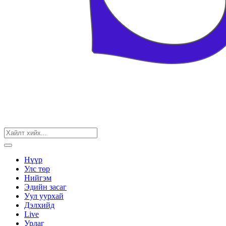
Нүүр
Улс төр
Нийгэм
Эдийн засаг
Уул уурхай
Дэлхийд
Live
Урлаг