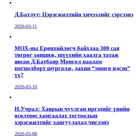
Д.Батлут: Цэрэгжилтийн хичээлийг сэргээнэ
2026-03-11
МОХ-ны Ерөнхийлөгч байхдаа 300 сая
төгрөг завшиж, шүүхийн хаалга татаж
явсан Д.Батбаяр Монгол наадам
цогцолборт шургалж, дахин “мөнгө идсэн”
үү?
2026-03-10
Н.Учрал: Хаврын чуулган иргэдийг үнийн
өсөлтөөс хамгаалах тогтоолын
хэрэгжилтийг хангуулахад чиглэнэ
2026-03-06