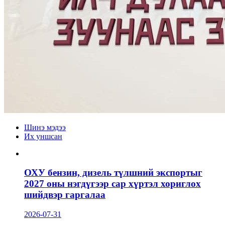
Шинэ мэдээ
Их уншсан
ОХУ бензин, дизель түлшний экспортыг
2027 оны нэгдүгээр сар хүртэл хориглох
шийдвэр гаргалаа
2026-07-31