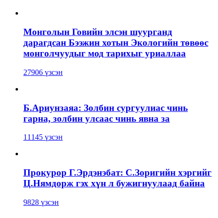
Монголын Говийн элсэн шуурганд
дарагдсан Бээжин хотын Экологийн төвөөс
монголчуудыг мод тарихыг уриаллаа
27906 үзсэн
Б.Ариунзаяа: Золбин сургуулиас чинь
гарна, золбин улсаас чинь явна за
11145 үзсэн
Прокурор Г.Эрдэнэбат: С.Зоригийн хэргийг
Ц.Нямдорж гэх хүн л бужигнуулаад байна
9828 үзсэн