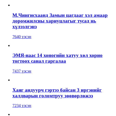
М.Чингисхаанд Замын цагдааг хэл амаар
доромжилсны хариуцлагыг тусад нь
хүлээлгэнэ
7640 үзсэн
ЭМЯ-наас 14 хоногийн хатуу хөл хорио
тогтоох санал гаргалаа
7437 үзсэн
Хаяг андуурч гэртээ байсан 3 иргэнийг
халдварын голомтруу зөөвөрлөжээ
7234 үзсэн