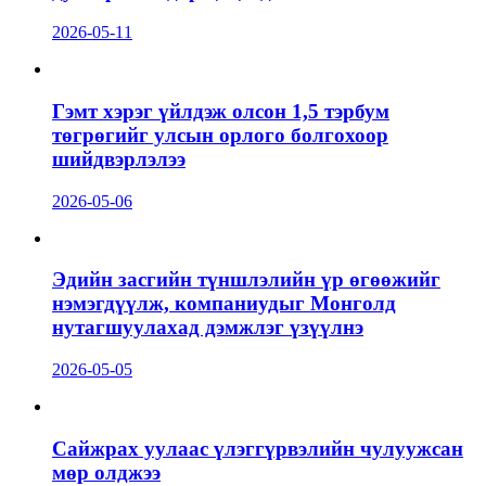
2026-05-11
Гэмт хэрэг үйлдэж олсон 1,5 тэрбум
төгрөгийг улсын орлого болгохоор
шийдвэрлэлээ
2026-05-06
Эдийн засгийн түншлэлийн үр өгөөжийг
нэмэгдүүлж, компаниудыг Монголд
нутагшуулахад дэмжлэг үзүүлнэ
2026-05-05
Сайжрах уулаас үлэггүрвэлийн чулуужсан
мөр олджээ