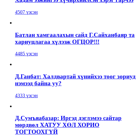
4507 үзсэн
Батлан хамгаалахын сайд Г.Сайханбаяр та
хариуцлагаа хүлээж ОГЦОР!!!
4485 үзсэн
Д.Ганбат: Халдвартай хүнийхээ тоог зориуд
нэмээд байна уу?
4333 үзсэн
Д.Сумъяабазар: Иргэд дэглэмээ сайтар
мөрдвөл ХАТУУ ХӨЛ ХОРИО
ТОГТООХГҮЙ