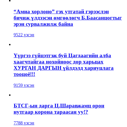
“Амиа хорлоно” гэх утгатай гэрээслэн
бичиж үлдээсэн өмгөөлөгч Б.Баасанцогтыг
эрэн сурвалжилж байна
9522 үзсэн
Үүргээ гүйцэтгэж буй Цагдаагийн алба
хаагчтайгаа нохойноос дор харьцах
ХУРГАН ДАРГЫН үйлдэлд хариуцлага
тооцоё!!!
9159 үзсэн
БТСГ-ын дарга Ц.Шаравжамц орон
нутгаар корона тараасан уу!?
7788 үзсэн