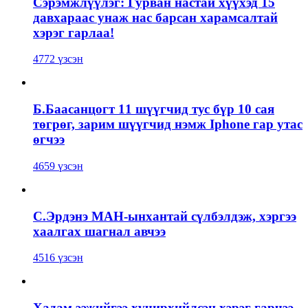
Сэрэмжлүүлэг: Гурван настай хүүхэд 15
давхараас унаж нас барсан харамсалтай
хэрэг гарлаа!
4772 үзсэн
Б.Баасанцогт 11 шүүгчид тус бүр 10 сая
төгрөг, зарим шүүгчид нэмж Iphone гар утас
өгчээ
4659 үзсэн
С.Эрдэнэ МАН-ынхантай сүлбэлдэж, хэргээ
хаалгах шагнал авчээ
4516 үзсэн
Хадам ээжийгээ хүчирхийлсэн хэрэг гарчээ