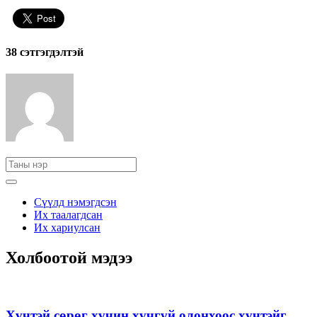
38 cэтгэгдэлтэй
Сүүлд нэмэгдсэн
Их таалагдсан
Их хариулсан
Холбоотой мэдээ
Хүчтэй сөрөг хүчин хүчгүй олонхоос хүчтэйг