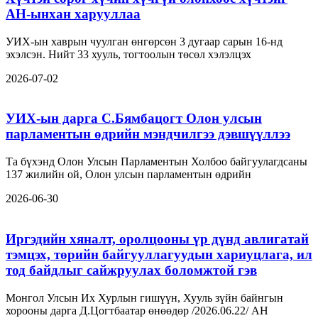
АН-ынхан харууллаа
УИХ-ын хаврын чуулган өнгөрсөн 3 дугаар сарын 16-нд
эхэлсэн. Нийт 33 хууль, тогтоолын төсөл хэлэлцэх
2026-07-02
УИХ-ын дарга С.Бямбацогт Олон улсын
парламентын өдрийн мэндчилгээ дэвшүүллээ
Та бүхэнд Олон Улсын Парламентын Холбоо байгуулагдсаны
137 жилийн ой, Олон улсын парламентын өдрийн
2026-06-30
Иргэдийн хяналт, оролцооны үр дүнд авлигатай
тэмцэх, төрийн байгууллагуудын хариуцлага, ил
тод байдлыг сайжруулах боломжтой гэв
Монгол Улсын Их Хурлын гишүүн, Хууль зүйн байнгын
хорооны дарга Д.Цогтбаатар өнөөдөр /2026.06.22/ АН