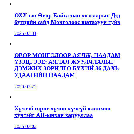
ОХУ-ын Өвөр Байгалын хязгаарын Дэд
бүтцийн сайд Монголоос шатахуун гуйв
2026-07-31
ӨВӨР МОНГОЛООР АЯЛЖ, НААДАМ
ҮЗЭЦГЭЭЕ: АЯЛАЛ ЖУУЛЧЛАЛЫГ
ДЭМЖИХ ЗОРИЛГО БҮХИЙ 36 ДАХЬ
УДААГИЙН НААДАМ
2026-07-22
Хүчтэй сөрөг хүчин хүчгүй олонхоос
хүчтэйг АН-ынхан харууллаа
2026-07-02