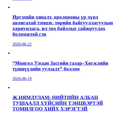
Иргэдийн хяналт, оролцооны үр дүнд
авлигатай тэмцэх, төрийн байгууллагуудын
хариуцлага, ил тод байдлыг сайжруулах
боломжтой гэв
2026-06-22
“Монгол Улсын Засгийн газар–Хөгжлийн
түншүүдийн уулзалт” боллоо
2026-06-19
Ж.НЯМДУЛАМ: НИЙТИЙН АЛБАН
ТУШААЛД ХҮЙСИЙН ТЭНЦВЭРТЭЙ
ТОМИЛГОО ХИЙХ ХЭРЭГТЭЙ