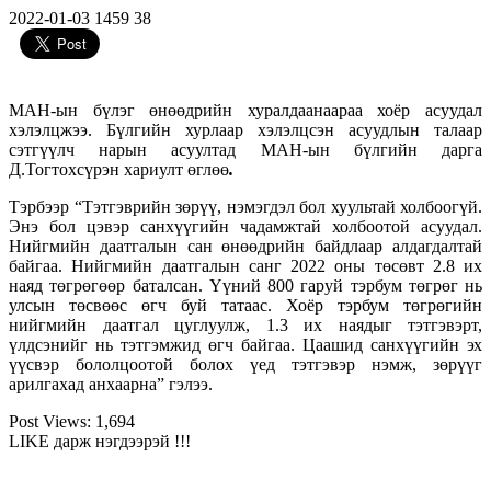
2022-01-03
1459
38
МАН-ын бүлэг өнөөдрийн хуралдаанаараа хоёр асуудал
хэлэлцжээ. Бүлгийн хурлаар хэлэлцсэн асуудлын талаар
сэтгүүлч нарын асуултад МАН-ын бүлгийн дарга
Д.Тогтохсүрэн хариулт өглөө
.
Тэрбээр “Тэтгэврийн зөрүү, нэмэгдэл бол хуультай холбоогүй.
Энэ бол цэвэр санхүүгийн чадамжтай холбоотой асуудал
.
Нийгмийн даатгалын сан өнөөдрийн байдлаар алдагдалтай
байгаа. Нийгмийн даатгалын санг 2022 оны төсөвт 2.8 их
наяд төгрөгөөр баталсан. Үүний 800 гаруй тэрбум төгрөг нь
улсын төсвөөс өгч буй татаас. Хоёр тэрбум төгрөгийн
нийгмийн даатгал цуглуулж, 1.3 их наядыг тэтгэвэрт,
үлдсэнийг нь тэтгэмжид өгч байгаа. Цаашид санхүүгийн эх
үүсвэр бололцоотой болох үед тэтгэвэр нэмж, зөрүүг
арилгахад анхаарна” гэлээ.
Post Views:
1,694
LIKE дарж нэгдээрэй !!!