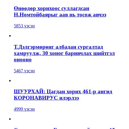
Өнөөдөр хорихоос суллагдсан
Н.Номтойбаярыг аав нь тосож авчээ
5853 үзсэн
Т.Дэлгэрмөрөнг албадан сургалтад
хамруулж, 30 хоног баривчлах шийтгэл
онооно
5467 үзсэн
ШУУРХАЙ: Цагдан хорих 461-р ангид
КОРОНАВИРУС илэрлээ
4999 үзсэн