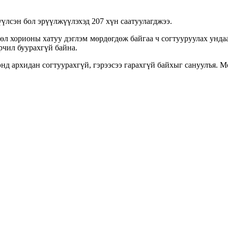
үлсэн бол эрүүлжүүлэхэд 207 хүн саатуулагджээ.
өл хорионы хатуу дэглэм мөрдөгдөж байгаа ч согтууруулах унда
өрчил буурахгүй байна.
нд архидан согтуурахгүй, гэрээсээ гарахгүй байхыг сануулъя. 