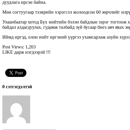
дуудлага ирсэн байна.
Мөн согтуугаар тээврийн хэрэгсэл жолоодсон 60 зөрчлийг илрү
Улаанбаатар хотод Бүх нийтийн бэлэн байдлын зэрэг тогтоож х
байдал алдагдуулах, гудамж талбайд зүй бусаар биеэ авч явах з
Иймд иргэд, олон нийт иргэний үүргээ ухамсарлаж ахуйн хүрээ
Post Views:
1,203
LIKE дарж нэгдээрэй !!!
0 cэтгэгдэлтэй