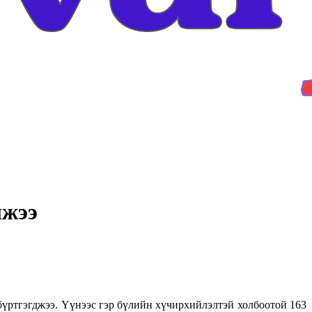
лжээ
бүртгэгджээ. Үүнээс гэр бүлийн хүчирхийлэлтэй холбоотой 163