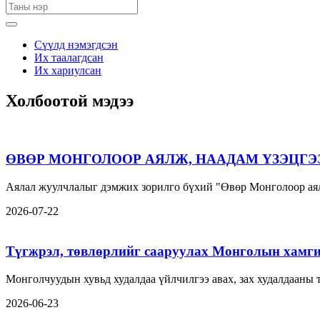
Сүүлд нэмэгдсэн
Их таалагдсан
Их хариулсан
Холбоотой мэдээ
ӨВӨР МОНГОЛООР АЯЛЖ, НААДАМ ҮЗЭЦГЭ
Аялал жуулчлалыг дэмжих зорилго бүхий "Өвөр Монголоор аял
2026-07-22
Түгжрэл, төвлөрлийг сааруулах Монголын хамги
Монголчуудын хувьд худалдаа үйлчилгээ авах, зах худалдааны
2026-06-23