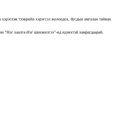
а хэрэглэж тээврийн хэрэгсэл жолоодох, бусдын амгалан тайван
Мөн “Нэг хаалга-Нэг шинжилгээ”-нд идэвхтэй хамрагдаарай.