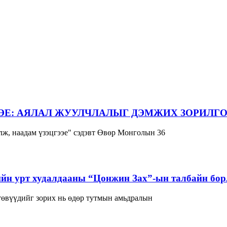
ЭЕ: АЯЛАЛ ЖУУЛЧЛАЛЫГ ДЭМЖИХ ЗОРИЛГО
ж, наадам үзэцгээе" сэдэвт Өвөр Монголын 36
йн урт худалдааны “Цонжин Зах”-ын талбайн борл
 төвүүдийг зорих нь өдөр тутмын амьдралын