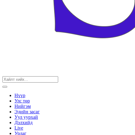
Нүүр
Улс төр
Нийгэм
Эдийн засаг
Уул уурхай
Дэлхийд
Live
Урлаг