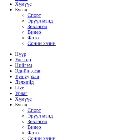
Хүмүүс
Бусад
Спорт
Эрүүл мэнд
Зөвлөгөө
Видео
Фото
Сонин хачин
Нүүр
Улс төр
Нийгэм
Эдийн засаг
Уул уурхай
Дэлхийд
Live
Урлаг
Хүмүүс
Бусад
Спорт
Эрүүл мэнд
Зөвлөгөө
Видео
Фото
Сонин хачин