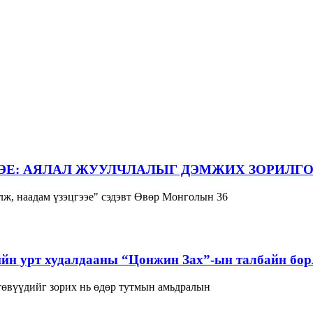
ЭЕ: АЯЛАЛ ЖУУЛЧЛАЛЫГ ДЭМЖИХ ЗОРИЛГО
ж, наадам үзэцгээе" сэдэвт Өвөр Монголын 36
йн урт худалдааны “Цонжин Зах”-ын талбайн борл
 төвүүдийг зорих нь өдөр тутмын амьдралын