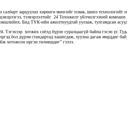
ын салбарт зарцуулах хөрөнгө мөнгийг нэмж, шинэ технологийг 
 цэвэрлэгээ, тээвэрлэлтийг 24 Тохижилт үйлчилгээний компани 
хэвшлийнх. Бид ТҮК-ийн ажилтнуудтай уулзаж, тулгамдсан асууд
й. Тэгэхээр хотжих соёлд бүрэн суралцаагүй байна гэсэн үг. Гуд
ргэд бол дүрэм стандартад хашигдаж, хуулиа дагаж мөрддөг бай
байж хотожсон иргэн төлөвшдөг” гэлээ.