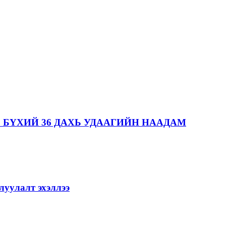
 БҮХИЙ 36 ДАХЬ УДААГИЙН НААДАМ
уулалт эхэллээ