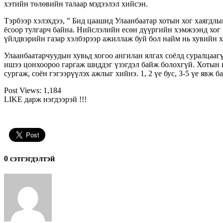
хэтийн төлөвийн талаар мэдээлэл хийсэн.
Тэрбээр хэлэхдээ, ” Бид цаашид Улаанбаатар хотын хог хаягдл
ёсоор тулгарч байна. Нийслэлийн есөн дүүргийн хэмжээнд хог
үйлдвэрийн газар хэлбэрээр ажиллаж буй бол найм нь хувийн 
Улаанбаатарчуудын хувьд хогоо ангилан ялгах соёлд суралцаагү
ишээ цонхоороо гаргаж шиддэг үзэгдэл байж болохгүй. Хотын и
сургаж, соён гэгээрүүлэх ажлыг хийнэ. 1, 2 үе бус, 3-5 үе явж 
Post Views:
1,184
LIKE дарж нэгдээрэй !!!
0 cэтгэгдэлтэй