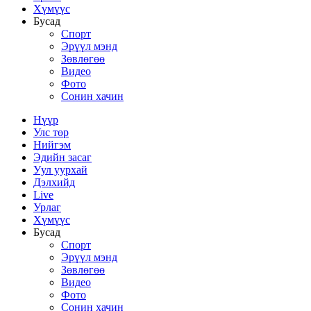
Хүмүүс
Бусад
Спорт
Эрүүл мэнд
Зөвлөгөө
Видео
Фото
Сонин хачин
Нүүр
Улс төр
Нийгэм
Эдийн засаг
Уул уурхай
Дэлхийд
Live
Урлаг
Хүмүүс
Бусад
Спорт
Эрүүл мэнд
Зөвлөгөө
Видео
Фото
Сонин хачин