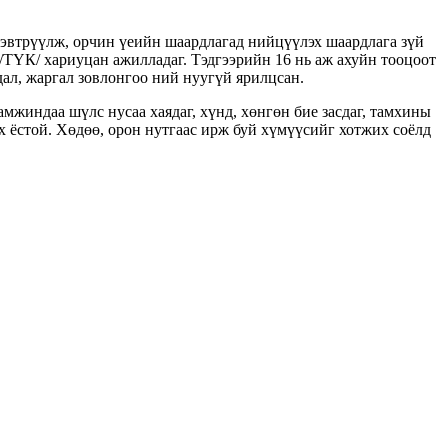
нэвтрүүлж, орчин үеийн шаардлагад нийцүүлэх шаардлага зүй
/ТҮК/ хариуцан ажилладаг. Тэдгээрийн 16 нь аж ахуйн тооцоот
ал, жаргал зовлонгоо ний нуугүй ярилцсан.
амжиндаа шүлс нусаа хаядаг, хүнд, хөнгөн бие засдаг, тамхины
х ёстой. Хөдөө, орон нутгаас ирж буй хүмүүсийг хотжих соёлд