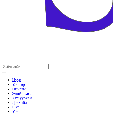
Нүүр
Улс төр
Нийгэм
Эдийн засаг
Уул уурхай
Дэлхийд
Live
Урлаг