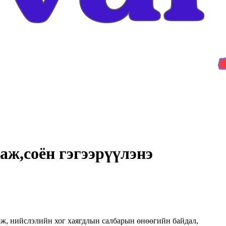
аж,соён гэгээрүүлэнэ
ож, нийслэлийн хог хаягдлын салбарын өнөөгийн байдал,