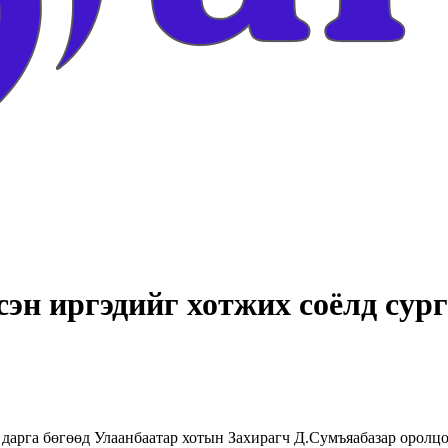
эн иргэдийг хотжих соёлд сург
 дарга бөгөөд Улаанбаатар хотын Захирагч Д.Сумъяабазар оролц