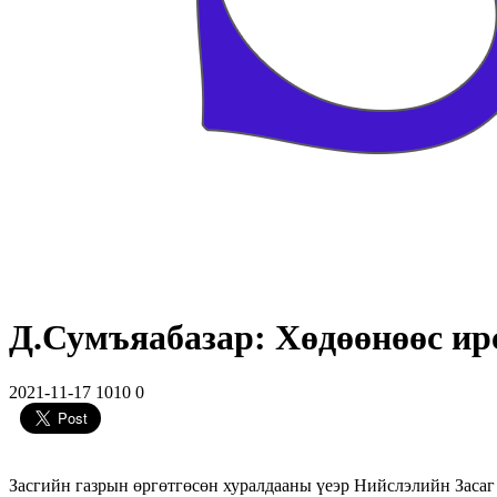
Д.Сумъяабазар: Хөдөөнөөс ирс
2021-11-17
1010
0
Засгийн газрын өргөтгөсөн хуралдааны үеэр Нийслэлийн Засаг