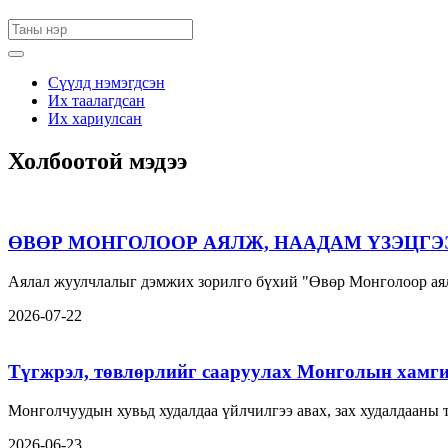
Сүүлд нэмэгдсэн
Их таалагдсан
Их хариулсан
Холбоотой мэдээ
ӨВӨР МОНГОЛООР АЯЛЖ, НААДАМ ҮЗЭЦГЭ
Аялал жуулчлалыг дэмжих зорилго бүхий "Өвөр Монголоор аял
2026-07-22
Түгжрэл, төвлөрлийг сааруулах Монголын хамги
Монголчуудын хувьд худалдаа үйлчилгээ авах, зах худалдааны
2026-06-23