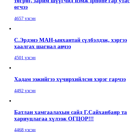
төгрөг, зарим шүүгчид нэмж Iphone гар утас
өгчээ
4657 үзсэн
С.Эрдэнэ МАН-ынхантай сүлбэлдэж, хэргээ
хаалгах шагнал авчээ
4501 үзсэн
Хадам ээжийгээ хүчирхийлсэн хэрэг гарчээ
4492 үзсэн
Батлан хамгаалахын сайд Г.Сайханбаяр та
хариуцлагаа хүлээж ОГЦОР!!!
4468 үзсэн