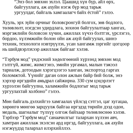
“Энэ бол зөвхөн эхлэл. Цаашид хүн бүр, айл өрх,
байгууллага, аж ахуйн нэгж бүр мод тарьж
ургуулдаг, байгаль хамгаалагч байх ёстой” гэлээ.
Хууль, эрх зүйн орчныг боловсронгуй болгох, зөв бодлого,
төлөвлөлт, нэгдсэн удирдлага, зохион байгуулалтаар хангах,
мэргэжлийн боловсон хүчин, ажиллах хүчээ бэлтгэх, үрслэгээ,
бордоо, хүлэмжийн болон ойн аж ахуй байгуулах, шинэ
техник, технологи нэвтрүүлэх, усан хангамж зэргийг цогцоор
нь шийдвэрлэхээр ажиллаж байгааг хэлэв.
“Тэрбум мод” үндэсний хөдөлгөөний хүрээнд зөвхөн мод
гэлтгүй, жимс, жимсгэнэ, эмийн ургамал, малын тэжээл
тариалж, дотоодын хэрэгцээгээ ханган, экспортод гаргах
боломжтой. Үүнийг даган олон ажлын байр бий болж, энэ
хэрээр иргэдийн амьдрал сайжирна. 330 сум цэцэрлэгт
хүрээлэн байгуулна, халамжийн бодлогыг мод тарьж
ургуулахтай холбоно” гэлээ.
Мөн байгаль дэлхийгээ хамгаалах үйлсэд сэтгэл, цаг хугацаа,
хөрөнгө мөнгөө зарцуулж байгаа иргэдэд төрийн дээд одон,
медаль, шагналыг түлхүү олгож байхаар төлөвлөснөө хэлэв.
Тэрбээр “Тэрбум мод” санаачилгыг талархан хүлээн авч,
хамтран ажиллаж эхэлсэн ард иргэд, байгууллага, аж ахуйн
нэгжүүдэд талархал илэрхийллээ.