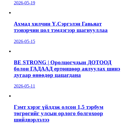
2026-05-19
Ахмад хилчин Ү.Сэргэлэн Гавьяат
тээвэрчин цол тэмдэгээр шагнууллаа
2026-05-15
BE STRONG | Оролцогчдын ДОТООД
болон ГАДААД ертөнцөөр аялуулах шинэ
дугаар өнөөдөр цацагдана
2026-05-11
Гэмт хэрэг үйлдэж олсон 1,5 тэрбум
төгрөгийг улсын орлого болгохоор
шийдвэрлэлээ