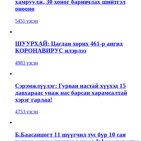
хамруулж, 30 хоног баривчлах шийтгэл
онооно
5451 үзсэн
ШУУРХАЙ: Цагдан хорих 461-р ангид
КОРОНАВИРУС илэрлээ
4983 үзсэн
Сэрэмжлүүлэг: Гурван настай хүүхэд 15
давхараас унаж нас барсан харамсалтай
хэрэг гарлаа!
4753 үзсэн
Б.Баасанцогт 11 шүүгчид тус бүр 10 сая