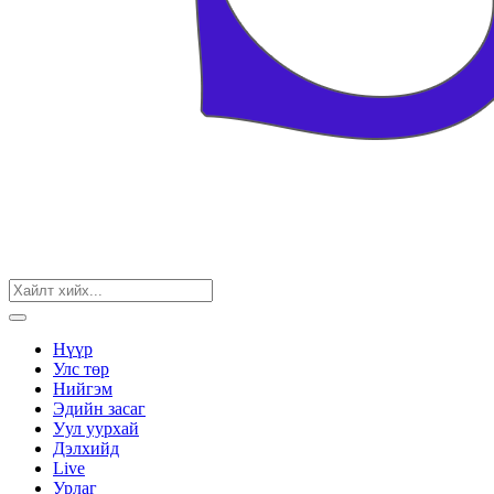
Нүүр
Улс төр
Нийгэм
Эдийн засаг
Уул уурхай
Дэлхийд
Live
Урлаг