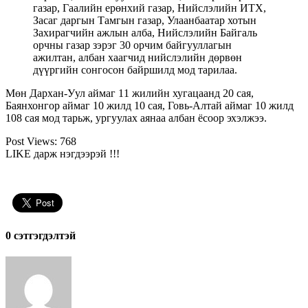
газар, Гаалийн ерөнхий газар, Нийслэлийн ИТХ,
Засаг даргын Тамгын газар, Улаанбаатар хотын
Захирагчийн ажлын алба, Нийслэлийн Байгаль
орчны газар зэрэг 30 орчим байгууллагын
ажилтан, албан хаагчид нийслэлийн дөрвөн
дүүргийн сонгосон байршилд мод тарилаа.
Мөн Дархан-Уул аймаг 11 жилийн хугацаанд 20 сая,
Баянхонгор аймаг 10 жилд 10 сая, Говь-Алтай аймаг 10 жилд
108 сая мод тарьж, ургуулах аянаа албан ёсоор эхэлжээ.
Post Views:
768
LIKE дарж нэгдээрэй !!!
0 cэтгэгдэлтэй