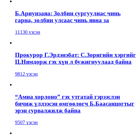
Б.Ариунзаяа: Золбин сургуулиас чинь
гарна, золбин улсаас чинь явна за
11130 үзсэн
Прокурор Г.Эрдэнэбат: С.Зоригийн хэргийг
Ц.Нямдорж гэх хүн л бужигнуулаад байна
9812 үзсэн
“Амиа хорлоно” гэх утгатай гэрээслэн
бичиж үлдээсэн өмгөөлөгч Б.Баасанцогтыг
эрэн сурвалжилж байна
9507 үзсэн