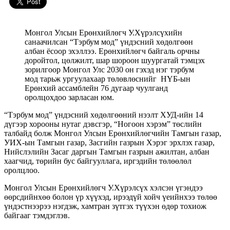
Монгол Улсын Ерөнхийлөгч У.Хүрэлсүхийн
санаачилсан “Тэрбум мод” үндэсний хөдөлгөөн
албан ёсоор эхэллээ. Ерөнхийлөгч байгаль орчны
доройтол, цөлжилт, шар шороон шуургатай тэмцэх
зорилгоор Монгол Улс 2030 он гэхэд нэг тэрбум
мод тарьж ургуулахаар төлөвлөснийг НҮБ-ын
Ерөнхий ассамблейн 76 дугаар чуулганд
оролцохдоо зарласан юм.
“Тэрбум мод” үндэсний хөдөлгөөний нээлт ХУД-ийн 14
дүгээр хорооны нутаг дэвсгэр, “Ногоон хэрэм” төслийн
талбайд болж Монгол Улсын Ерөнхийлөгчийн Тамгын газар,
УИХ-ын Тамгын газар, Засгийн газрын Хэрэг эрхлэх газар,
Нийслэлийн Засаг даргын Тамгын газрын ажилтан, албан
хаагчид, төрийн бус байгууллага, иргэдийн төлөөлөл
оролцлоо.
Монгол Улсын Ерөнхийлөгч У.Хүрэлсүх хэлсэн үгэндээ
өөрсдийнхөө болон үр хүүхэд, ирээдүй хойч үеийнхээ төлөө
үндэстнээрээ нэгдэж, хамтран зүтгэх түүхэн өдөр тохиож
байгааг тэмдэглэв.