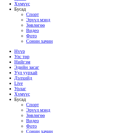
Хүмүүс
Бусад
Спорт
Эрүүл мэнд
Зөвлөгөө
Видео
Фото
Сонин хачин
Нүүр
Улс төр
Нийгэм
Эдийн засаг
Уул уурхай
Дэлхийд
Live
Урлаг
Хүмүүс
Бусад
Спорт
Эрүүл мэнд
Зөвлөгөө
Видео
Фото
Сонин хачин