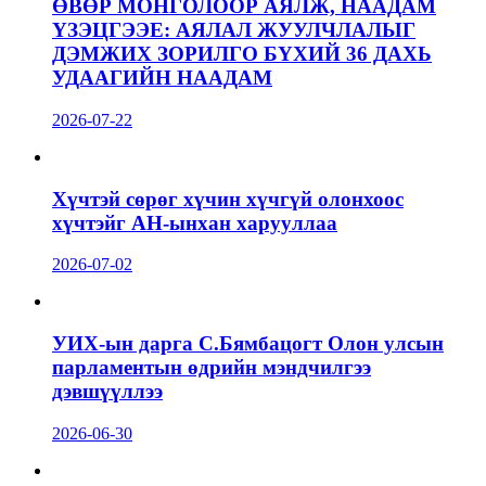
ӨВӨР МОНГОЛООР АЯЛЖ, НААДАМ
ҮЗЭЦГЭЭЕ: АЯЛАЛ ЖУУЛЧЛАЛЫГ
ДЭМЖИХ ЗОРИЛГО БҮХИЙ 36 ДАХЬ
УДААГИЙН НААДАМ
2026-07-22
Хүчтэй сөрөг хүчин хүчгүй олонхоос
хүчтэйг АН-ынхан харууллаа
2026-07-02
УИХ-ын дарга С.Бямбацогт Олон улсын
парламентын өдрийн мэндчилгээ
дэвшүүллээ
2026-06-30