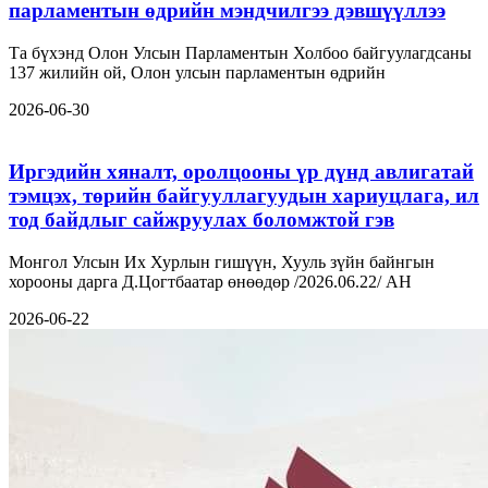
парламентын өдрийн мэндчилгээ дэвшүүллээ
Та бүхэнд Олон Улсын Парламентын Холбоо байгуулагдсаны
137 жилийн ой, Олон улсын парламентын өдрийн
2026-06-30
Иргэдийн хяналт, оролцооны үр дүнд авлигатай
тэмцэх, төрийн байгууллагуудын хариуцлага, ил
тод байдлыг сайжруулах боломжтой гэв
Монгол Улсын Их Хурлын гишүүн, Хууль зүйн байнгын
хорооны дарга Д.Цогтбаатар өнөөдөр /2026.06.22/ АН
2026-06-22