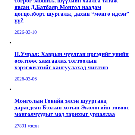
төгрөг завшиж, шүүхийн хаалга татаж
явсан Д.Батбаяр Монгол наадам
цогцолборт шургалж, дахин “мөнгө идсэн”
үү?
2026-03-10
Н.Учрал: Хаврын чуулган иргэдийг үнийн
өсөлтөөс хамгаалах тогтоолын
хэрэгжилтийг хангуулахад чиглэнэ
2026-03-06
Монголын Говийн элсэн шуурганд
дарагдсан Бээжин хотын Экологийн төвөөс
монголчуудыг мод тарихыг уриаллаа
27891 үзсэн