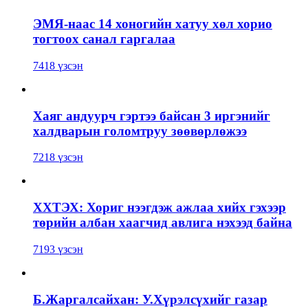
ЭМЯ-наас 14 хоногийн хатуу хөл хорио
тогтоох санал гаргалаа
7418 үзсэн
Хаяг андуурч гэртээ байсан 3 иргэнийг
халдварын голомтруу зөөвөрлөжээ
7218 үзсэн
ХХТЭХ: Хориг нээгдэж ажлаа хийх гэхээр
төрийн албан хаагчид авлига нэхээд байна
7193 үзсэн
Б.Жаргалсайхан: У.Хүрэлсүхийг газар