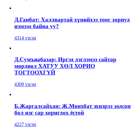
Д.Ганбат: Халдвартай хүнийхээ тоог зориуд
нэмээд байна уу?
4314 үзсэн
Д.Сумъяабазар: Иргэд дэглэмээ сайтар
мөрдвөл ХАТУУ ХӨЛ ХОРИО
ТОГТООХГҮЙ
4309 үзсэн
Б.Жаргалсайхан: Ж.Мөнхбат эхнэрээ зодсон
бол нэг сар хоригдох ёстой
4227 үзсэн