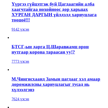
Үүргээ гүйцэтгэж буй Цагдаагийн алба
хаагчтайгаа нохойноос дор харьцах
ХУРГАН ДАРГЫН үйлдэлд хариуцлага
тооцоё!!!
9142 үзсэн
БТСГ-ын дарга Ц.Шаравжамц орон
нутгаар корона тараасан уу!?
7773 үзсэн
М.Чингисхаанд Замын цагдааг хэл амаар
доромжилсны хариуцлагыг тусад нь
хүлээлгэнэ
7624 үзсэн