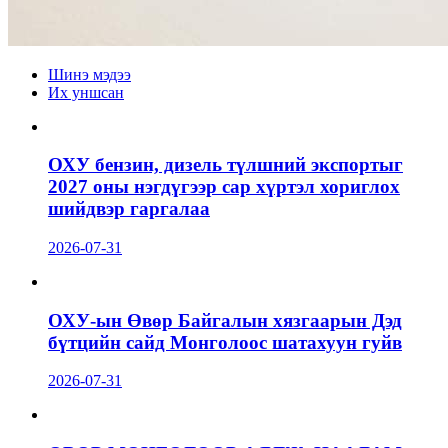
Шинэ мэдээ
Их уншсан
ОХУ бензин, дизель түлшний экспортыг
2027 оны нэгдүгээр сар хүртэл хориглох
шийдвэр гаргалаа
2026-07-31
ОХУ-ын Өвөр Байгалын хязгаарын Дэд
бүтцийн сайд Монголоос шатахуун гуйв
2026-07-31