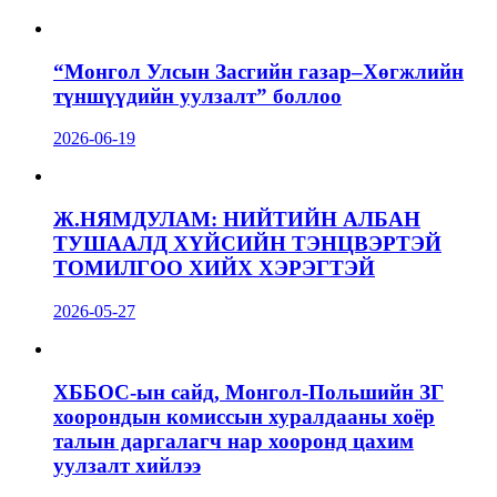
“Монгол Улсын Засгийн газар–Хөгжлийн
түншүүдийн уулзалт” боллоо
2026-06-19
Ж.НЯМДУЛАМ: НИЙТИЙН АЛБАН
ТУШААЛД ХҮЙСИЙН ТЭНЦВЭРТЭЙ
ТОМИЛГОО ХИЙХ ХЭРЭГТЭЙ
2026-05-27
ХББОС-ын сайд, Монгол-Польшийн ЗГ
хоорондын комиссын хуралдааны хоёр
талын даргалагч нар хооронд цахим
уулзалт хийлээ