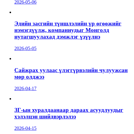
2026-05-06
Эдийн засгийн түншлэлийн үр өгөөжийг
нэмэгдүүлж, компаниудыг Монголд
нутагшуулахад дэмжлэг үзүүлнэ
2026-05-05
Сайжрах уулаас үлэггүрвэлийн чулуужсан
мөр олджээ
2026-04-17
ЗГ-ын хуралдаанаар дараах асуудлуудыг
хэлэлцэн шийдвэрлэлээ
2026-04-15