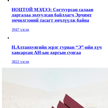
НОЦТОЙ МЭДЭЭ: Согтуурсан салаан
даргадаа зодуулсан байлдагч Эрчимт
эмчилгээний тасагт эмчлүүлж байна
3947 үзсэн
Н.Алтанхуягийн эсрэг гурван “Э”-ийн хүч
хавсарсан АН-ын даргын сунгаа
3822 үзсэн