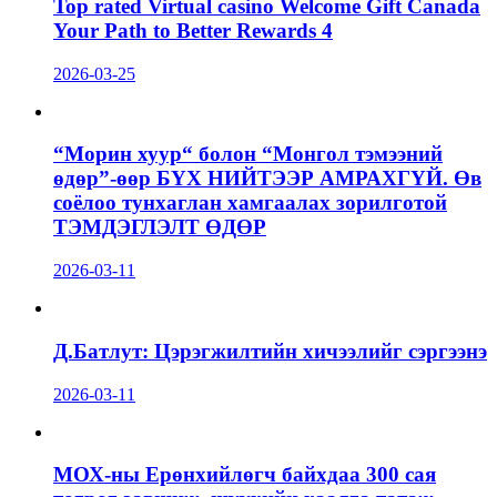
Top rated Virtual casino Welcome Gift Canada
Your Path to Better Rewards 4
2026-03-25
“Морин хуур“ болон “Монгол тэмээний
өдөр”-өөр БҮХ НИЙТЭЭР АМРАХГҮЙ. Өв
соёлоо тунхаглан хамгаалах зорилготой
ТЭМДЭГЛЭЛТ ӨДӨР
2026-03-11
Д.Батлут: Цэрэгжилтийн хичээлийг сэргээнэ
2026-03-11
МОХ-ны Ерөнхийлөгч байхдаа 300 сая