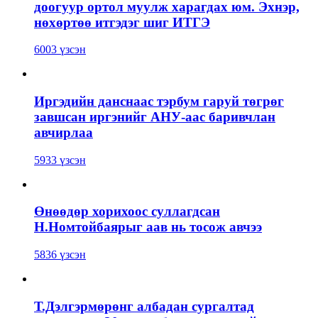
доогуур ортол муулж харагдах юм. Эхнэр,
нөхөртөө итгэдэг шиг ИТГЭ
6003 үзсэн
Иргэдийн данснаас тэрбум гаруй төгрөг
завшсан иргэнийг АНУ-аас баривчлан
авчирлаа
5933 үзсэн
Өнөөдөр хорихоос суллагдсан
Н.Номтойбаярыг аав нь тосож авчээ
5836 үзсэн
Т.Дэлгэрмөрөнг албадан сургалтад