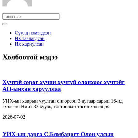
Сүүлд нэмэгдсэн
Их таалагдсан
Их хариулсан
Холбоотой мэдээ
Хүчтэй сөрөг хүчин хүчгүй олонхоос хүчтэйг
АН-ынхан харууллаа
УИХ-ын хаврын чуулган өнгөрсөн 3 дугаар сарын 16-нд
эхэлсэн. Нийт 33 хууль, тогтоолын төсөл хэлэлцэх
2026-07-02
УИХ-ын дарга С.Бямбацогт Олон улсын