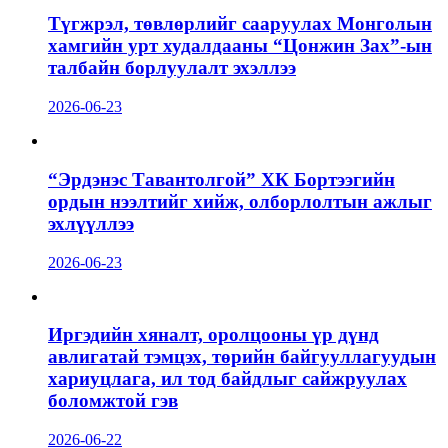
Түгжрэл, төвлөрлийг сааруулах Монголын
хамгийн урт худалдааны “Цонжин Зах”-ын
талбайн борлуулалт эхэллээ
2026-06-23
“Эрдэнэс Тавантолгой” ХК Бортээгийн
ордын нээлтийг хийж, олборлолтын ажлыг
эхлүүллээ
2026-06-23
Иргэдийн хяналт, оролцооны үр дүнд
авлигатай тэмцэх, төрийн байгууллагуудын
хариуцлага, ил тод байдлыг сайжруулах
боломжтой гэв
2026-06-22