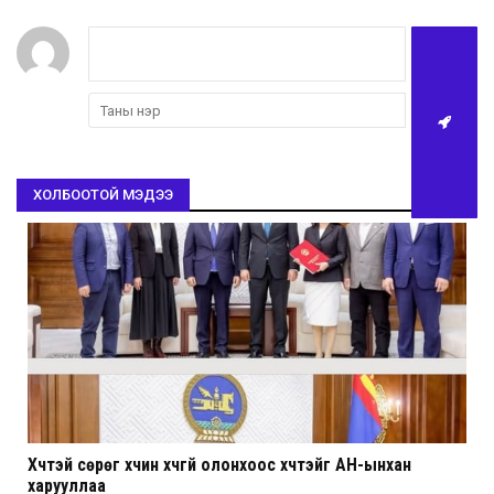
ХОЛБООТОЙ МЭДЭЭ
Хүчтэй сөрөг хүчин хүчгүй олонхоос хүчтэйг АН-ынхан
харууллаа