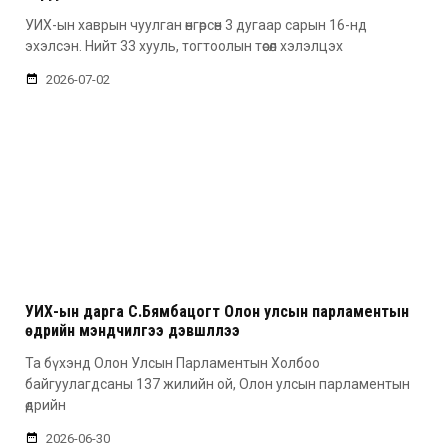
УИХ-ын хаврын чуулган өнгөрсөн 3 дугаар сарын 16-нд
эхэлсэн. Нийт 33 хууль, тогтоолын төсөл хэлэлцэх
2026-07-02
УИХ-ын дарга С.Бямбацогт Олон улсын парламентын
өдрийн мэндчилгээ дэвшүүллээ
Та бүхэнд Олон Улсын Парламентын Холбоо
байгуулагдсаны 137 жилийн ой, Олон улсын парламентын
өдрийн
2026-06-30