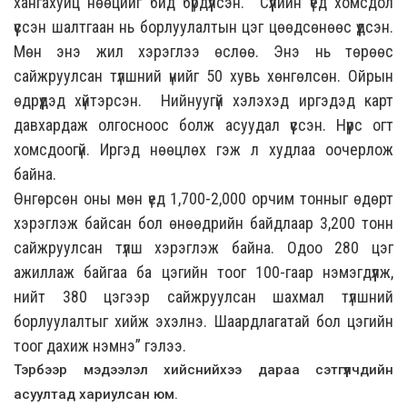
хангахуйц нөөцийг бид бүрдүүлсэн. Сүүлийн үед хомсдол
үүссэн шалтгаан нь борлуулалтын цэг цөөдсөнөөс үүдсэн.
Мөн энэ жил хэрэглээ өслөө. Энэ нь төрөөс
сайжруулсан түлшний үнийг 50 хувь хөнгөлсөн. Ойрын
өдрүүдэд хүйтэрсэн. Нийнуугүй хэлэхэд иргэдэд карт
давхардаж олгосноос болж асуудал үүссэн. Нүүрс огт
хомсдоогүй. Иргэд нөөцлөх гэж л худлаа оочерлож
байна.
Өнгөрсөн оны мөн үед 1,700-2,000 орчим тонныг өдөрт
хэрэглэж байсан бол өнөөдрийн байдлаар 3,200 тонн
сайжруулсан түлш хэрэглэж байна. Одоо 280 цэг
ажиллаж байгаа ба цэгийн тоог 100-гаар нэмэгдүүлж,
нийт 380 цэгээр сайжруулсан шахмал түлшний
борлуулалтыг хийж эхэлнэ. Шаардлагатай бол цэгийн
тоог дахиж нэмнэ” гэлээ.
Тэрбээр мэдээлэл хийснийхээ дараа сэтгүүлчдийн
асуултад хариулсан юм.