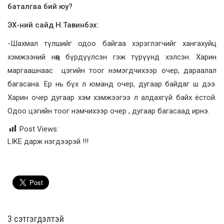
баталгаа бий юу?
ЭХ-ний сайд Н.Тавинбэх:
-Шахмал түлшийг одоо байгаа хэрэглэгчийг хангахуйц
хэмжээний нөөц бүрдүүлсэн гэж түрүүнд хэлсэн. Харин
маргаашнаас цэгийн тоог нэмэгдчихээр очер, дараалал
багасана. Ер нь бүх л юманд очер, дугаар байдаг ш дээ.
Харин очер дугаар хэм хэмжээгээ л алдахгүй байх ёстой.
Одоо цэгийн тоог нэмчихээр очер , дугаар багасаад ирнэ.
Post Views:
LIKE дарж нэгдээрэй !!!
3 cэтгэгдэлтэй