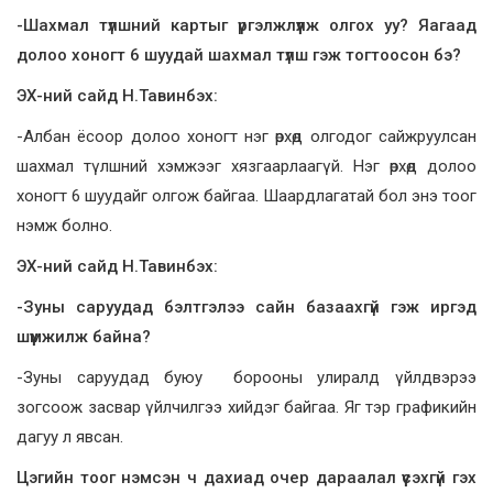
-Шахмал түлшний картыг үргэлжлүүлж олгох уу? Яагаад
долоо хоногт 6 шуудай шахмал түлш гэж тогтоосон бэ?
ЭХ-ний сайд Н.Тавинбэх:
-Албан ёсоор долоо хоногт нэг өрхөд олгодог сайжруулсан
шахмал түлшний хэмжээг хязгаарлаагүй. Нэг өрхөд долоо
хоногт 6 шуудайг олгож байгаа. Шаардлагатай бол энэ тоог
нэмж болно.
ЭХ-ний сайд Н.Тавинбэх:
-Зуны саруудад бэлтгэлээ сайн базаахгүй гэж иргэд
шүүмжилж байна?
-Зуны саруудад буюу борооны улиралд үйлдвэрээ
зогсоож засвар үйлчилгээ хийдэг байгаа. Яг тэр графикийн
дагуу л явсан.
Цэгийн тоог нэмсэн ч дахиад очер дараалал үүсэхгүй гэх