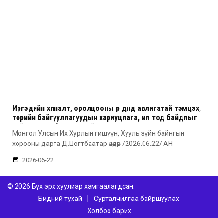
Иргэдийн хяналт, оролцооны үр дүнд авлигатай тэмцэх,
төрийн байгууллагуудын хариуцлага, ил тод байдлыг
сайжруулах боломжтой гэв
Монгол Улсын Их Хурлын гишүүн, Хууль зүйн байнгын
хорооны дарга Д.Цогтбаатар өнөөдөр /2026.06.22/ АН
2026-06-22
© 2026 Бүх эрх хуулиар хамгаалагдсан.
Бидний тухай
Сурталчилгаа байршуулах
Холбоо барих