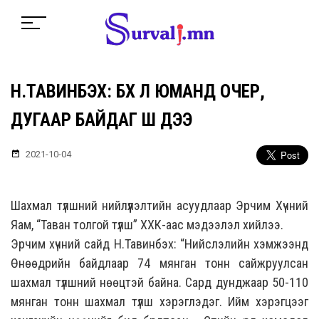
Н.ТАВИНБЭХ: БҮХ Л ЮМАНД ОЧЕР,
ДУГААР БАЙДАГ ШҮҮ ДЭЭ
2021-10-04
Шахмал түлшний нийлүүлэлтийн асуудлаар Эрчим Хүчний
Яам, “Таван толгой түлш” ХХК-аас мэдээлэл хийлээ.
Эрчим хүчний сайд Н.Тавинбэх:
“Нийслэлийн хэмжээнд
Өнөөдрийн байдлаар 74 мянган тонн сайжруулсан
шахмал түлшний нөөцтэй байна. Сард дунджаар 50-110
мянган тонн шахмал түлш хэрэглэдэг. Ийм хэрэгцээг