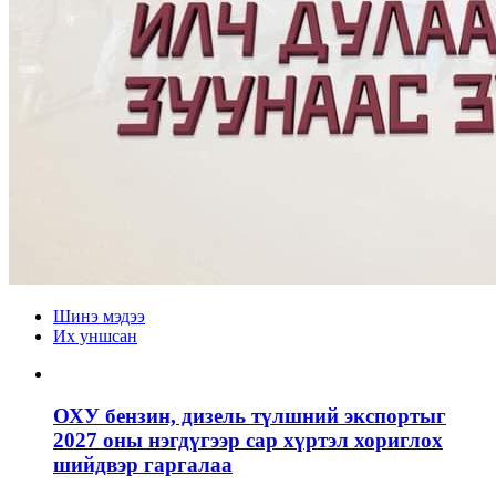
Шинэ мэдээ
Их уншсан
ОХУ бензин, дизель түлшний экспортыг
2027 оны нэгдүгээр сар хүртэл хориглох
шийдвэр гаргалаа