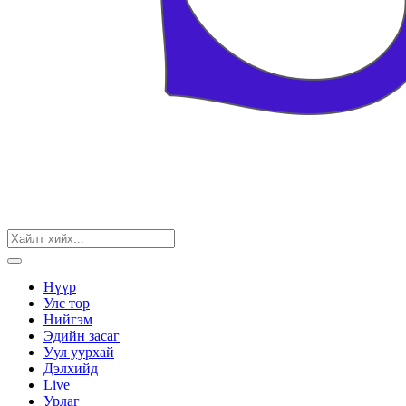
Нүүр
Улс төр
Нийгэм
Эдийн засаг
Уул уурхай
Дэлхийд
Live
Урлаг