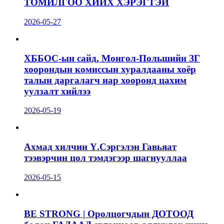
ТОМИЛГОО ХИЙХ ХЭРЭГТЭЙ
2026-05-27
ХББОС-ын сайд, Монгол-Польшийн ЗГ
хоорондын комиссын хуралдааны хоёр
талын даргалагч нар хооронд цахим
уулзалт хийлээ
2026-05-19
Ахмад хилчин Ү.Сэргэлэн Гавьяат
тээвэрчин цол тэмдэгээр шагнууллаа
2026-05-15
BE STRONG | Оролцогчдын ДОТООД