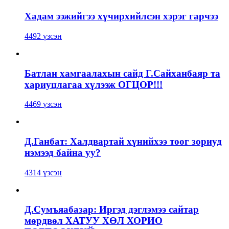
Хадам ээжийгээ хүчирхийлсэн хэрэг гарчээ
4492 үзсэн
Батлан хамгаалахын сайд Г.Сайханбаяр та
хариуцлагаа хүлээж ОГЦОР!!!
4469 үзсэн
Д.Ганбат: Халдвартай хүнийхээ тоог зориуд
нэмээд байна уу?
4314 үзсэн
Д.Сумъяабазар: Иргэд дэглэмээ сайтар
мөрдвөл ХАТУУ ХӨЛ ХОРИО