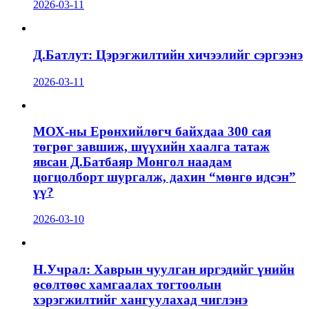
2026-03-11
Д.Батлут: Цэрэгжилтийн хичээлийг сэргээнэ
2026-03-11
МОХ-ны Ерөнхийлөгч байхдаа 300 сая
төгрөг завшиж, шүүхийн хаалга татаж
явсан Д.Батбаяр Монгол наадам
цогцолборт шургалж, дахин “мөнгө идсэн”
үү?
2026-03-10
Н.Учрал: Хаврын чуулган иргэдийг үнийн
өсөлтөөс хамгаалах тогтоолын
хэрэгжилтийг хангуулахад чиглэнэ