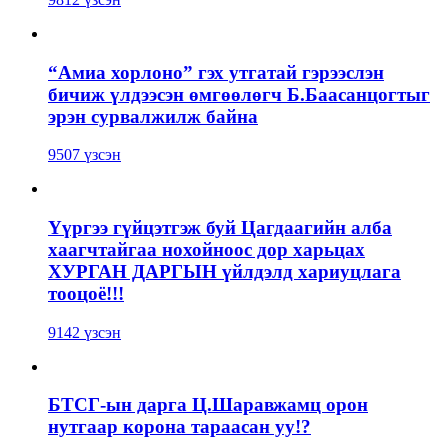
“Амиа хорлоно” гэх утгатай гэрээслэн
бичиж үлдээсэн өмгөөлөгч Б.Баасанцогтыг
эрэн сурвалжилж байна
9507 үзсэн
Үүргээ гүйцэтгэж буй Цагдаагийн алба
хаагчтайгаа нохойноос дор харьцах
ХУРГАН ДАРГЫН үйлдэлд хариуцлага
тооцоё!!!
9142 үзсэн
БТСГ-ын дарга Ц.Шаравжамц орон
нутгаар корона тараасан уу!?