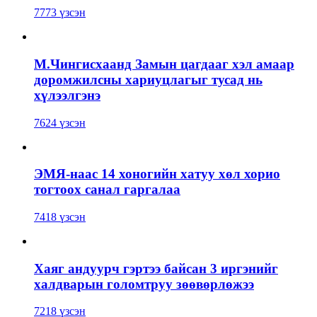
7773 үзсэн
М.Чингисхаанд Замын цагдааг хэл амаар
доромжилсны хариуцлагыг тусад нь
хүлээлгэнэ
7624 үзсэн
ЭМЯ-наас 14 хоногийн хатуу хөл хорио
тогтоох санал гаргалаа
7418 үзсэн
Хаяг андуурч гэртээ байсан 3 иргэнийг
халдварын голомтруу зөөвөрлөжээ
7218 үзсэн