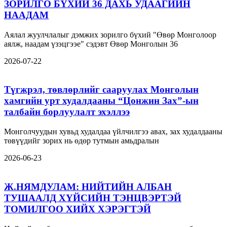
ЗОРИЛГО БҮХИЙ 36 ДАХЬ УДААГИЙН
НААДАМ
Аялал жуулчлалыг дэмжих зорилго бүхий "Өвөр Монголоор
аялж, наадам үзэцгээе" сэдэвт Өвөр Монголын 36
2026-07-22
Түгжрэл, төвлөрлийг сааруулах Монголын
хамгийн урт худалдааны “Цонжин Зах”-ын
талбайн борлуулалт эхэллээ
Монголчуудын хувьд худалдаа үйлчилгээ авах, зах худалдааны
төвүүдийг зорих нь өдөр тутмын амьдралын
2026-06-23
Ж.НЯМДУЛАМ: НИЙТИЙН АЛБАН
ТУШААЛД ХҮЙСИЙН ТЭНЦВЭРТЭЙ
ТОМИЛГОО ХИЙХ ХЭРЭГТЭЙ