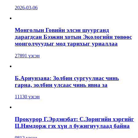
2026-03-06
Монголын Говийн элсэн шуурганд
дарагдсан Бээжин хотын Экологийн төвөөс
монголчуудыг мод тарихыг уриаллаа
27891 үзсэн
Б.Ариунзаяа: Золбин сургуулиас чинь
гарна, золбин улсаас чинь явна за
11130 үзсэн
Прокурор Г.Эрдэнэбат: С.Зоригийн хэргийг
Ц.Нямдорж гэх хүн л бужигнуулаад байна
9812 үзсэн