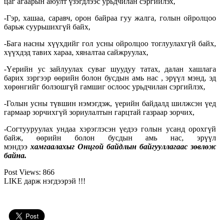
цаг агаарын аюулт үзэгдлээс урьдчилан сэргийлэх,
-Гэр, хашаа, саравч, орон байраа гуу жалга, голын ойролцоо
барьж суурьшихгүй байх,
-Бага насны хүүхдийг гол усны ойролцоо тоглуулахгүй байх,
хүүхдэд тавих хараа, хяналтаа сайжруулах,
-Үерийн ус зайлуулах суваг шуудуу татах, далан хашлага
барих зэргээр өөрийн болон бусдын амь нас , эрүүл мэнд, эд
хөрөнгийг болзошгүй гамшиг ослоос урьдчилан сэргийлэх,
-Голын усны түвшин нэмэгдэж, үерийн байдалд шилжсэн үед
гармаар зорчихгүй зориулалтын гарцтай газраар зорчих,
-Согтууруулах ундаа хэрэглэсэн үедээ голын усанд орохгүй
байж, өөрийн болон бусдын амь нас, эрүүл
мэндээ
хамгаалахыг Онцгой байдлын байгууллагаас зөвлөж
байна.
Post Views:
866
LIKE дарж нэгдээрэй !!!