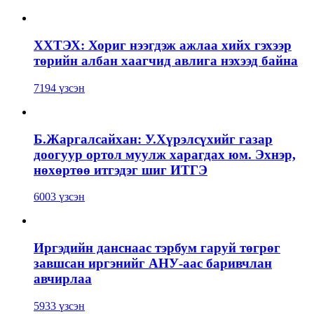
ХХТЭХ: Хориг нээгдэж ажлаа хийх гэхээр
төрийн албан хаагчид авлига нэхээд байна
7194 үзсэн
Б.Жаргалсайхан: У.Хүрэлсүхийг газар
доогуур ортол муулж харагдах юм. Эхнэр,
нөхөртөө итгэдэг шиг ИТГЭ
6003 үзсэн
Иргэдийн данснаас тэрбум гаруй төгрөг
завшсан иргэнийг АНУ-аас баривчлан
авчирлаа
5933 үзсэн