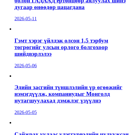
болон ГАДААД ертөнцөөр аялуулах шинэ
дугаар өнөөдөр цацагдана
2026-05-11
Гэмт хэрэг үйлдэж олсон 1,5 тэрбум
төгрөгийг улсын орлого болгохоор
шийдвэрлэлээ
2026-05-06
Эдийн засгийн түншлэлийн үр өгөөжийг
нэмэгдүүлж, компаниудыг Монголд
нутагшуулахад дэмжлэг үзүүлнэ
2026-05-05
Сайжрах уулаас үлэггүрвэлийн чулуужсан