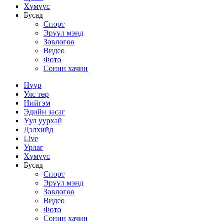
Хүмүүс
Бусад
Спорт
Эрүүл мэнд
Зөвлөгөө
Видео
Фото
Сонин хачин
Нүүр
Улс төр
Нийгэм
Эдийн засаг
Уул уурхай
Дэлхийд
Live
Урлаг
Хүмүүс
Бусад
Спорт
Эрүүл мэнд
Зөвлөгөө
Видео
Фото
Сонин хачин