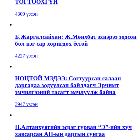
ТОГТООХГҮЙ
4309 үзсэн
Б.Жаргалсайхан: Ж.Мөнхбат эхнэрээ зодсон
бол нэг сар хоригдох ёстой
4227 үзсэн
НОЦТОЙ МЭДЭЭ: Согтуурсан салаан
даргадаа зодуулсан байлдагч Эрчимт
эмчилгээний тасагт эмчлүүлж байна
3947 үзсэн
Н.Алтанхуягийн эсрэг гурван “Э”-ийн хүч
хавсарсан АН-ын даргын сунгаа