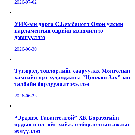
2026-07-02
УИХ-ын дарга С.Бямбацогт Олон улсын
парламентын өдрийн мэндчилгээ
дэвшүүллээ
2026-06-30
Түгжрэл, төвлөрлийг сааруулах Монголын
хамгийн урт худалдааны “Цонжин Зах”-ын
талбайн борлуулалт эхэллээ
2026-06-23
“Эрдэнэс Тавантолгой” ХК Бортээгийн
ордын нээлтийг хийж, олборлолтын ажлыг
эхлүүллээ