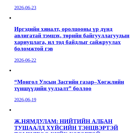
2026-06-23
Иргэдийн хяналт, оролцооны үр дүнд
авлигатай тэмцэх, төрийн байгууллагуудын
хариуцлага, ил тод байдлыг сайжруулах
боломжтой гэв
2026-06-22
“Монгол Улсын Засгийн газар–Хөгжлийн
түншүүдийн уулзалт” боллоо
2026-06-19
Ж.НЯМДУЛАМ: НИЙТИЙН АЛБАН
ТУШААЛД ХҮЙСИЙН ТЭНЦВЭРТЭЙ