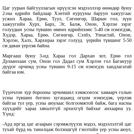
Цаг уурын байгууллагын ирүүлсэн мэдээллээр өнөөдөр буюу
2-ны өдрийн байдлаар Хэнтий нурууны баруун хажуугаас
усжих Хараа, Ерөө, Туул, Сөгнөгөр, Шарын гол, зүүн
хажуугийн Хурх, Барх, Эг, Балж, Онон, Хэрлэн зэрэг
голуудын усны түвшин өмнөх өдрийнхөөс 5-40 см нэмэгдэж,
Хүдэр, Хараа, Ерөө, Сөгнөгөр, Сэлбэ, Улиастай, Онон,
Хэрлэн, Халх, Хархираа зэрэг голууд үерийн түвшинг 5-50
см даван үерлэж байна.
Маргааш буюу 3-нд Хараа гол Дархан хот, Ерөө гол
Дулаанхаан сум, Онон гол Дадал сум Хэрлэн гол Багануур
дүүрэг орчимд усны түвшин 9-15 см нэмэгдэх хандлагатай
байгаа юм.
Түүнчлэн хур борооны эрчимшил хэмжээнээс хамаарч голын
усны түвшин богино хугацаанд огцом нэмэгдэж, үерлэж
байгаа тул үeр, усны аюулаас болгоомжтой байж, бага насны
хүүхдийг хараа хяналтгүй орхихгүй байхыг анхаарна уу.
Үүнд:
-Ард иргэд цаг агаарын сэрэмжлүүлэх мэдээ, мэдээлэлтэй цаг
тухай бүрд нь танилцаж болзошгүй гэнэтийн үер усны аюул,