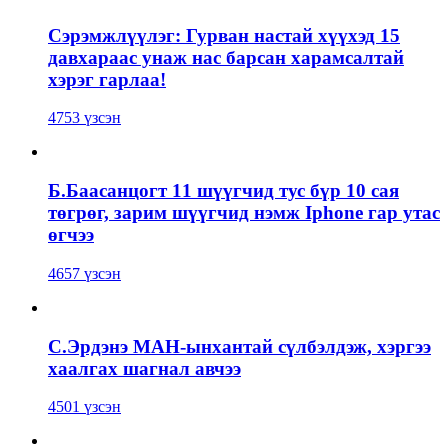
Сэрэмжлүүлэг: Гурван настай хүүхэд 15
давхараас унаж нас барсан харамсалтай
хэрэг гарлаа!
4753 үзсэн
Б.Баасанцогт 11 шүүгчид тус бүр 10 сая
төгрөг, зарим шүүгчид нэмж Iphone гар утас
өгчээ
4657 үзсэн
С.Эрдэнэ МАН-ынхантай сүлбэлдэж, хэргээ
хаалгах шагнал авчээ
4501 үзсэн