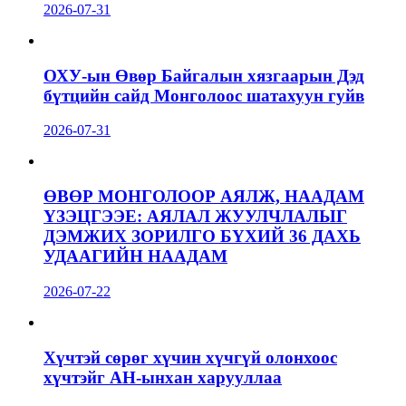
2026-07-31
ОХУ-ын Өвөр Байгалын хязгаарын Дэд
бүтцийн сайд Монголоос шатахуун гуйв
2026-07-31
ӨВӨР МОНГОЛООР АЯЛЖ, НААДАМ
ҮЗЭЦГЭЭЕ: АЯЛАЛ ЖУУЛЧЛАЛЫГ
ДЭМЖИХ ЗОРИЛГО БҮХИЙ 36 ДАХЬ
УДААГИЙН НААДАМ
2026-07-22
Хүчтэй сөрөг хүчин хүчгүй олонхоос
хүчтэйг АН-ынхан харууллаа