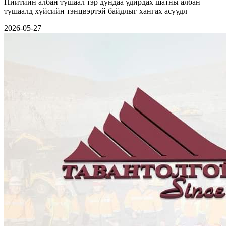
Нийтийн албан тушаал тэр дундаа удирдах шатны албан
тушаалд хүйсийн тэнцвэртэй байдлыг хангах асуудл
2026-05-27