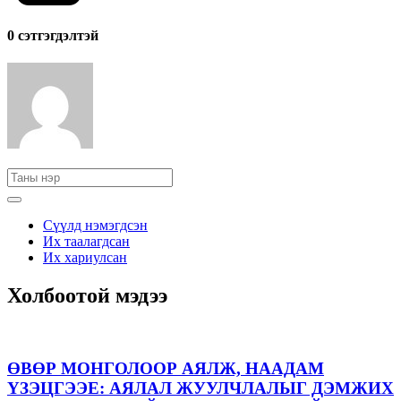
0 cэтгэгдэлтэй
Сүүлд нэмэгдсэн
Их таалагдсан
Их хариулсан
Холбоотой мэдээ
ӨВӨР МОНГОЛООР АЯЛЖ, НААДАМ
ҮЗЭЦГЭЭЕ: АЯЛАЛ ЖУУЛЧЛАЛЫГ ДЭМЖИХ