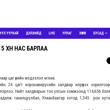
УУЛ УУРХАЙ
ДЭЛХИЙД
LIVE
УРЛАГ
ХҮМҮҮС
БУСАД
15 ХҮН НАС БАРЛАА
ар цаг үеийн мэдээлэл өглөө.
үлийн 24 цагт коронавирусийн халдвар илрүүлэх зорилгоо
илэрлээ. Нийт халдварын тоо улсын хэмжээнд 114,656 бол
задалж танилцуулбал, Улаанбаатар хотод 1,345 рон нут