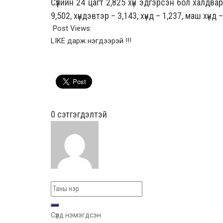
Сүүлийн 24 цагт 2,825 хүн эдгэрсэн бол халдва
9,502, хүндэвтэр – 3,143, хүнд – 1,237, маш хүнд
Post Views:
LIKE дарж нэгдээрэй !!!
0 cэтгэгдэлтэй
Сүүлд нэмэгдсэн