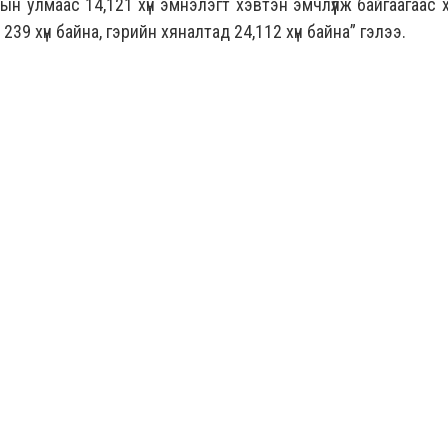
рын улмаас 14,121 хүн эмнэлэгт хэвтэн эмчлүүлж байгаагаас 
 – 239 хүн байна, гэрийн хяналтад 24,112 хүн байна” гэлээ.