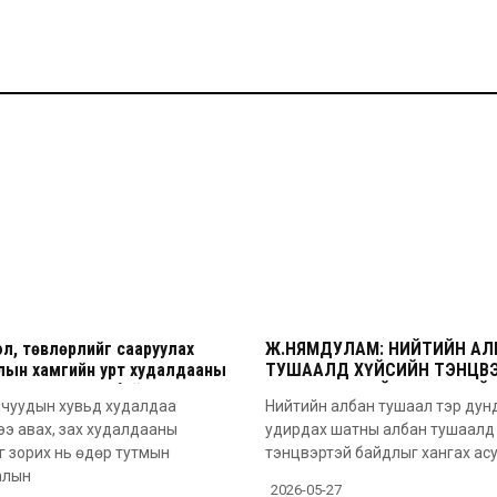
л, төвлөрлийг сааруулах
Ж.НЯМДУЛАМ: НИЙТИЙН АЛ
лын хамгийн урт худалдааны
ТУШААЛД ХҮЙСИЙН ТЭНЦВ
н Зах”-ын талбайн
ТОМИЛГОО ХИЙХ ХЭРЭГТЭЙ
чуудын хувьд худалдаа
Нийтийн албан тушаал тэр дун
лалт эхэллээ
гээ авах, зах худалдааны
удирдах шатны албан тушаалд 
йг зорих нь өдөр тутмын
тэнцвэртэй байдлыг хангах ас
алын
2026-05-27