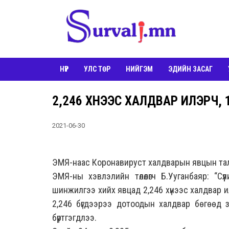
НҮҮР
УЛС ТӨР
НИЙГЭМ
ЭДИЙН ЗАСАГ
2,246 ХҮНЭЭС ХАЛДВАР ИЛЭРЧ, 
2021-06-30
ЭМЯ-наас Коронавируст халдварын явцын тала
ЭМЯ-ны хэвлэлийн төлөөлөгч Б.Ууганбаяр: “
Сү
шинжилгээ хийх явцад 2,246 хүнээс халдвар 
2,246 бүгдээрээ дотоодын халдвар бөгөөд 
бүртгэгдлээ.