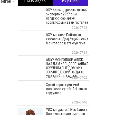
хөнгөн –
Шинэ мэдээ
Их уншсан
ОХУ бензин, дизель түлшний
экспортыг 2027 оны
нэгдүгээр сар хүртэл
хориглох шийдвэр гаргалаа
2026-07-31
ОХУ-ын Өвөр Байгалын
хязгаарын Дэд бүтцийн сайд
Монголоос шатахуун гуйв
2026-07-31
ӨВӨР МОНГОЛООР АЯЛЖ,
НААДАМ ҮЗЭЦГЭЭЕ: АЯЛАЛ
ЖУУЛЧЛАЛЫГ ДЭМЖИХ
ЗОРИЛГО БҮХИЙ 36 ДАХЬ
УДААГИЙН НААДАМ
2026-07-22
Хүчтэй сөрөг хүчин хүчгүй
олонхоос хүчтэйг АН-ынхан
харууллаа
2026-07-02
УИХ-ын дарга С.Бямбацогт
Олон улсын парламентын