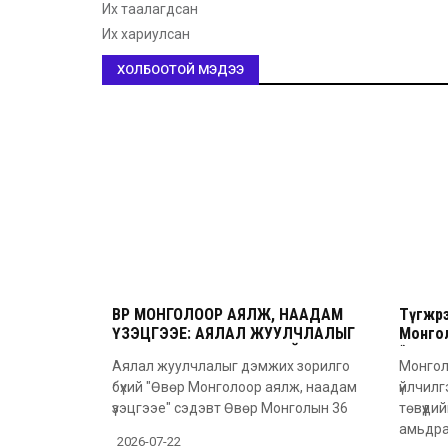
Их таалагдсан
Их хариулсан
ХОЛБООТОЙ МЭДЭЭ
ӨВӨР МОНГОЛООР АЯЛЖ, НААДАМ
Түгжрэ
ҮЗЭЦГЭЭЕ: АЯЛАЛ ЖУУЛЧЛАЛЫГ
Монго
ДЭМЖИХ ЗОРИЛГО БҮХИЙ 36 ДАХЬ
“Цонжи
Аялал жуулчлалыг дэмжих зорилго
Монгол
УДААГИЙН НААДАМ
борлуу
бүхий "Өвөр Монголоор аялж, наадам
үйлчил
үзэцгээе" сэдэвт Өвөр Монголын 36
төвүүди
амьдр
2026-07-22