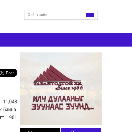
р 11,048
ж байна.
агт 901