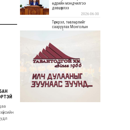
өдрийн мэндчилгээ
дэвшүүллээ
2026-06-30
Түгжрэл, төвлөрлийг
сааруулах Монголын
хамгийн урт худалдааны
“Цонжин Зах”-ын талбайн
борлуулалт эхэллээ
2026-06-23
“Эрдэнэс Тавантолгой” ХК
Бортээгийн ордын нээлтийг
хийж, олборлолтын ажлыг
эхлүүллээ
2026-06-23
Иргэдийн хяналт,
оролцооны үр дүнд
авлигатай тэмцэх, төрийн
БАН
байгууллагуудын
ЭРТЭЙ
хариуцлага, ил тод байдлыг
сайжруулах боломжтой гэв
2026-06-22
даа
“Монгол Улсын Засгийн
хүйсийн
газар–Хөгжлийн түншүүдийн
уудл
уулзалт” боллоо