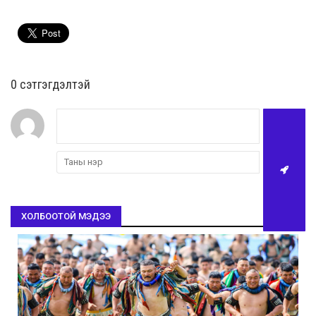
0 cэтгэгдэлтэй
ХОЛБООТОЙ МЭДЭЭ