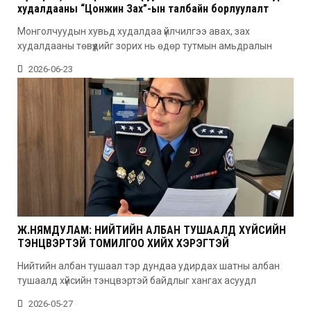
худалдааны “Цонжин Зах”-ын талбайн борлуулалт
эхэллээ
Монголчуудын хувьд худалдаа үйлчилгээ авах, зах
худалдааны төвүүдийг зорих нь өдөр тутмын амьдралын
2026-06-23
Ж.НЯМДУЛАМ: НИЙТИЙН АЛБАН ТУШААЛД ХҮЙСИЙН
ТЭНЦВЭРТЭЙ ТОМИЛГОО ХИЙХ ХЭРЭГТЭЙ
Нийтийн албан тушаал тэр дундаа удирдах шатны албан
тушаалд хүйсийн тэнцвэртэй байдлыг хангах асуудл
2026-05-27