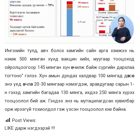
Ингэхийн тулд, авч болох хамгийн сайн арга хэмжээ нь
нэмж 500 мянган хүнд вакцин хийх, муугаар тооцоход
ойролцоогоор 145 мянган хүн өвчилж байж сүргийн дархлаа
тогтоно” гэлээ. Хүн амын дундах халдвар 100 мянгад дөхсөн
энэ үед өвчлөл 20-30 мянгаар нэмэгдэж, аравдугаар сарын 1-
н гэхэд хамгийн багадаа 130 мянга, ихдээ 250 мянга хүрэх
тооцоолол бий аж. Гэхдээ энэ нь мутацилагдсан хувилбар
орж ирээгүй тохиолдол гэж үзсэн тооцоолол юм байна.
Post Views:
LIKE дарж нэгдээрэй !!!