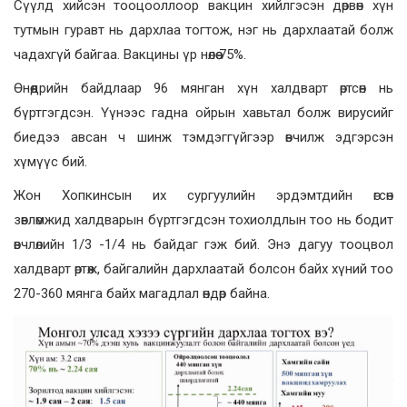
Сүүлд хийсэн тооцооллоор вакцин хийлгэсэн дөрвөн хүн
тутмын гуравт нь дархлаа тогтож, нэг нь дархлаатай болж
чадахгүй байгаа. Вакцины үр нөлөө 75%.
Өнөөдрийн байдлаар 96 мянган хүн халдварт өртсөн нь
бүртгэгдсэн. Үүнээс гадна ойрын хавьтал болж вирусийг
биедээ авсан ч шинж тэмдэггүйгээр өвчилж эдгэрсэн
хүмүүс бий.
Жон Хопкинсын их сургуулийн эрдэмтдийн өгсөн
зөвлөмжид халдварын бүртгэгдсэн тохиолдлын тоо нь бодит
өвчлөлийн 1/3 -1/4 нь байдаг гэж бий. Энэ дагуу тооцвол
халдварт өртөж, байгалийн дархлаатай болсон байх хүний тоо
270-360 мянга байх магадлал өндөр байна.