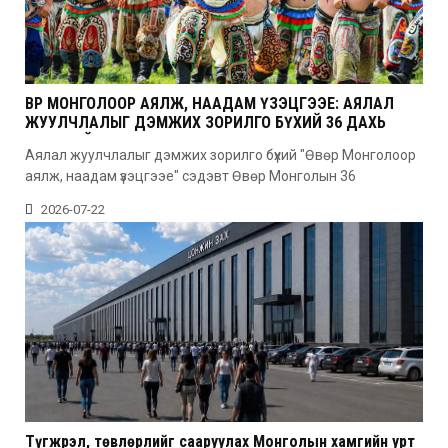
ӨВӨР МОНГОЛООР АЯЛЖ, НААДАМ ҮЗЭЦГЭЭЕ: АЯЛАЛ
ЖУУЛЧЛАЛЫГ ДЭМЖИХ ЗОРИЛГО БҮХИЙ 36 ДАХЬ
УДААГИЙН НААДАМ
Аялал жуулчлалыг дэмжих зорилго бүхий "Өвөр Монголоор
аялж, наадам үзэцгээе" сэдэвт Өвөр Монголын 36
2026-07-22
Түгжрэл, төвлөрлийг сааруулах Монголын хамгийн урт