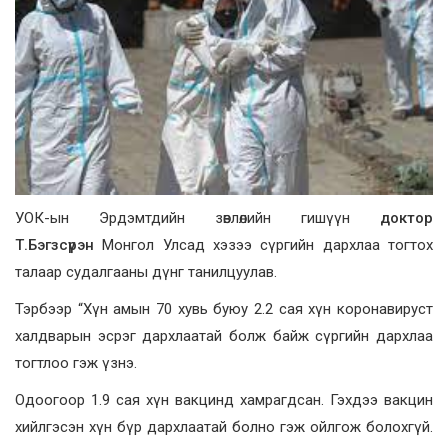
УОК-ын Эрдэмтдийн зөвлөлийн гишүүн
доктор
Т.Бэгзсүрэн
Монгол Улсад хэзээ сүргийн дархлаа тогтох
талаар судалгааны дүнг танилцуулав.
Тэрбээр “Хүн амын 70 хувь буюу 2.2 сая хүн коронавируст
халдварын эсрэг дархлаатай болж байж сүргийн дархлаа
тогтлоо гэж үзнэ.
Одоогоор 1.9 сая хүн вакцинд хамрагдсан. Гэхдээ вакцин
хийлгэсэн хүн бүр дархлаатай болно гэж ойлгож болохгүй.