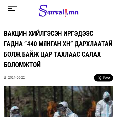
ВАКЦИН ХИЙЛГЭСЭН ИРГЭДЭЭС
ГАДНА “440 МЯНГАН ХҮН” ДАРХЛААТАЙ
БОЛЖ БАЙЖ ЦАР ТАХЛААС САЛАХ
БОЛОМЖТОЙ
2021-06-22