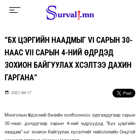
“БҮХ ЦЭРГИЙН НААДМЫГ VI САРЫН 30-
НААС VII САРЫН 4-НИЙ ӨДРҮҮДЭД
ЗОХИОН БАЙГУУЛАХ ХҮСЭЛТЭЭ ДАХИН
ГАРГАНА”
2021-06-17
Монголын Үндэсний бөхийн холбооноос зургаадугаар сарын
30-наас долдугаар сарын 4-ний өдрүүдэд “Бүх цэргийн
наадам”-ыг зохион байгуулах хүсэлтийг нийслэлийн Онцгой