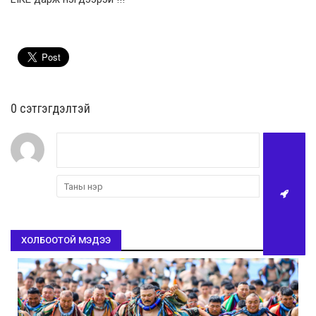
0 cэтгэгдэлтэй
ХОЛБООТОЙ МЭДЭЭ