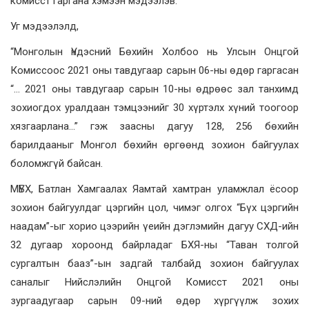
комисст гаргана хэмээн мэдээлэв.
Уг мэдээлэлд,
“Монголын Үндэсний Бөхийн Холбоо нь Улсын Онцгой
Комиссоос 2021 оны тавдугаар сарын 06-ны өдөр гаргасан
“… 2021 оны тавдугаар сарын 10-ны өдрөөс зал танхимд
зохиогдох уралдаан тэмцээнийг 30 хүртэлх хүний тоогоор
хязгаарлана…” гэж заасны дагуу 128, 256 бөхийн
барилдааныг Монгол бөхийн өргөөнд зохион байгуулах
боломжгүй байсан.
МҮБХ, Батлан Хамгаалах Яамтай хамтран уламжлал ёсоор
зохион байгуулдаг цэргийн цол, чимэг олгох “Бүх цэргийн
наадам”-ыг хорио цээрийн үеийн дэглэмийн дагуу СХД-ийн
32 дугаар хороонд байрладаг БХЯ-ны “Таван толгой
сургалтын бааз”-ын задгай талбайд зохион байгуулах
саналыг Нийслэлийн Онцгой Комисст 2021 оны
зургаадугаар сарын 09-ний өдөр хүргүүлж зохих