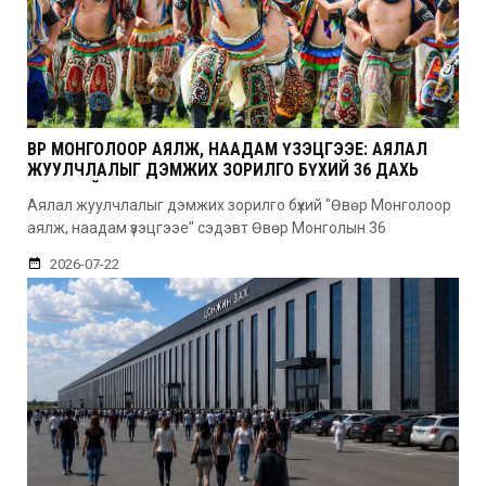
ӨВӨР МОНГОЛООР АЯЛЖ, НААДАМ ҮЗЭЦГЭЭЕ: АЯЛАЛ
ЖУУЛЧЛАЛЫГ ДЭМЖИХ ЗОРИЛГО БҮХИЙ 36 ДАХЬ
УДААГИЙН НААДАМ
Аялал жуулчлалыг дэмжих зорилго бүхий "Өвөр Монголоор
аялж, наадам үзэцгээе" сэдэвт Өвөр Монголын 36
2026-07-22