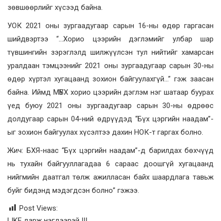
зөвшөөрлийг хүсээд байна.
УОК 2021 оны зургаадугаар сарын 16-ны өдөр гаргасан
шийдвэртээ “…Хорио цээрийн дэглэмийг улбар шар
түвшингийн зэрэглэлд шилжүүлсэн тул нийтийг хамарсан
уралдаан тэмцээнийг 2021 оны зургаадугаар сарын 30-ны
өдөр хүртэл хугацаанд зохион байгуулахгүй…” гэж заасан
байна. Иймд МҮБХ хорио цээрийн дэглэм нэг шатаар буурах
үед буюу 2021 оны зургаадугаар сарын 30-ны өдрөөс
долдугаар сарын 04-ний өдрүүдэд “Бүх цэргийн наадам”-
ыг зохион байгуулах хүсэлтээ дахин НОК-т гаргах болно.
Жич: БХЯ-наас “Бүх цэргийн наадам”-д барилдах бөхчүүд
нь тухайн байгууллагадаа 6 сараас доошгүй хугацаанд
нийгмийн даатгал төлж ажилласан байх шаардлага тавьж
буйг бидэнд мэдэгдсэн болно” гэжээ.
Post Views:
LIKE дарж нэгдээрэй !!!