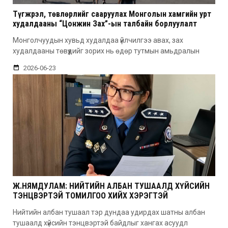
Түгжрэл, төвлөрлийг сааруулах Монголын хамгийн урт
худалдааны “Цонжин Зах”-ын талбайн борлуулалт
эхэллээ
Монголчуудын хувьд худалдаа үйлчилгээ авах, зах
худалдааны төвүүдийг зорих нь өдөр тутмын амьдралын
2026-06-23
Ж.НЯМДУЛАМ: НИЙТИЙН АЛБАН ТУШААЛД ХҮЙСИЙН
ТЭНЦВЭРТЭЙ ТОМИЛГОО ХИЙХ ХЭРЭГТЭЙ
Нийтийн албан тушаал тэр дундаа удирдах шатны албан
тушаалд хүйсийн тэнцвэртэй байдлыг хангах асуудл