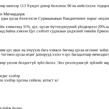
өр шинээр 113 Хүндэт донор болсноос 60 нь нийслэлээс тодорл
лын Мягмардорж
6 удаа цусаа бэлэглэсэн Сурмаажавын Нандинчимэг нарыг онцло
ийн хэмжээнд 31%, цус, цусан бүтээгдэхүүний үйлдвэрлэл 20%-аа
раад байна хэмээн Цус сэлбэлт судлалын үндэсний төвийн Ерөнх
амм цус авах нь өчүүхэн бага хэмжээ бөгөөд цусаа өгснөөс хойш
гтмол цусаа өгдөг донорууд хэзээ ч цус багадалтаар өвчилдөггү
өөр үнэлж болдоггүй зүйл билээ. Энэ үнэлэгдэшгүй зүйлийг яара
өгдөг хэлбэр
х хэлбэр /цусны сийвэн, ялтаст эс/
ор байж болно.