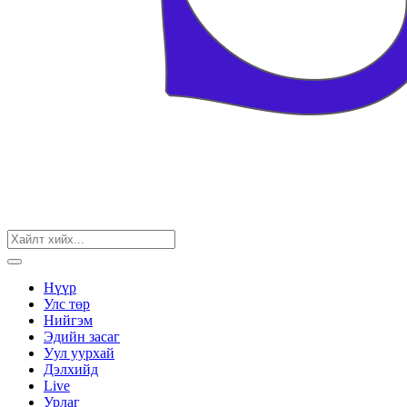
Нүүр
Улс төр
Нийгэм
Эдийн засаг
Уул уурхай
Дэлхийд
Live
Урлаг