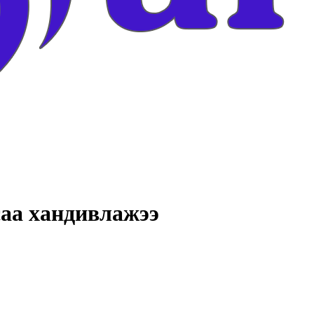
саа хандивлажээ