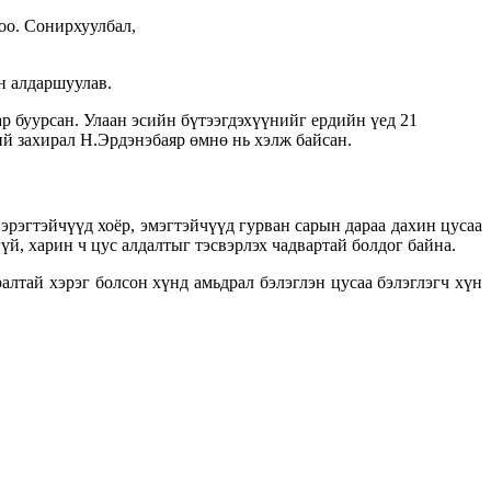
оо. Сонирхуулбал,
н алдаршуулав.
р буурсан. Улаан эсийн бүтээгдэхүүнийг ердийн үед 21
ий захирал Н.Эрдэнэбаяр өмнө нь хэлж байсан.
 эрэгтэйчүүд хоёр, эмэгтэйчүүд гурван сарын дараа дахин цусаа
й, харин ч цус алдалтыг тэсвэрлэх чадвартай болдог байна.
лтай хэрэг болсон хүнд амьдрал бэлэглэн цусаа бэлэглэгч хүн