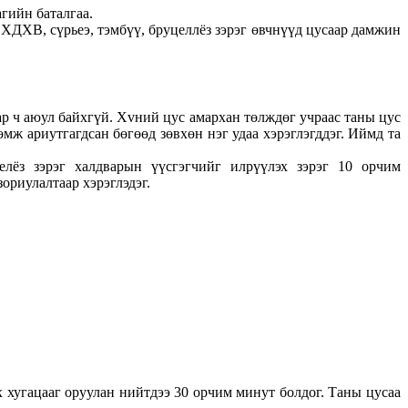
гийн баталгаа.
ХДХВ, сүрьеэ, тэмбүү, бруцеллёз зэрэг өвчнүүд цусаар дамжин
мар ч аюул байхгүй. Хvний цус амархан төлждөг учраас таны цус
өмж ариутгагдсан бөгөөд зөвхөн нэг удаа хэрэглэгддэг. Иймд та
лёз зэрэг халдварын үүсгэгчийг илрүүлэх зэрэг 10 орчим
ориулалтаар хэрэглэдэг.
х хугацааг оруулан нийтдээ 30 орчим минут болдог. Таны цусаа