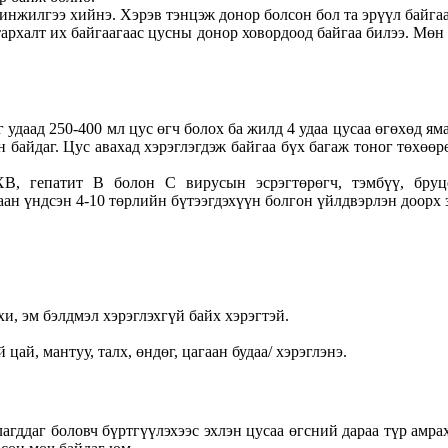
нжилгээ хийнэ. Хэрэв тэнцэж донор болсон бол та эрүүл байгаа
халт их байгаагаас цусны донор ховордоод байгаа билээ. Мөн 
г удаад 250-400 мл цус өгч болох ба жилд 4 удаа цусаа өгөхөд я
 байдаг. Цус авахад хэрэглэгдэж байгаа бүх багаж тоног төхөөр
В, гепатит В болон С вирусын эсрэгтөрөгч, тэмбүү, бруце
н үндсэн 4-10 төрлийн бүтээгдэхүүн болгон үйлдвэрлэн доорх з
мхи, эм бэлдмэл хэрэглэхгүй байх хэрэгтэй.
ай, мантуу, талх, өндөг, цагаан будаа/ хэрэглэнэ.
агддаг боловч бүртгүүлэхээс эхлэн цусаа өгсний дараа түр амра