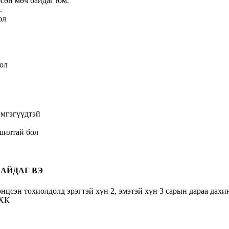
өсөн мөч байдаг юм.
.
ол
бол
эмгэгүүдтэй
ршилтай бол
БАЙДАГ ВЭ
нцсэн тохиолдолд эрэгтэй хүн 2, эмэтэй хүн 3 сарын дараа дахин