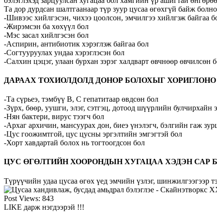
бэлэглэхэд зарцуулсан хугацаа бол хамгийн үр ашигтай өнгөрө
Та дор дурдсан шалтгаанаар түр зуур цусаа өгөхгүй байж болно
-Шивээс хийлгэсэн, чихээ цоолсон, эмчилгээ хийлгэж байгаа б
-Жирэмсэн ба хөхүүл бол
-Мэс засал хийлгэсэн бол
-Аспирин, антибиотик хэрэглэж байгаа бол
-Согтууруулах ундаа хэрэглэсэн бол
-Салхин цэцэг, улаан бурхан зэрэг халдварт өвчнөөр өвчилсөн 
ДАРААХ ТОХИОЛДОЛД ДОНОР БОЛОХЫГ ХОРИГЛОНО
-Та сүрьеэ, тэмбүү В, С гепатитаар өвдсөн бол
-Зүрх, бөөр, уушги, элэг, сэтгэц, дотоод шүүрлийн булчирхайн 
-Нян бактери, вирус тээгч бол
-Архаг архичин, мансуурах дон, биеэ үнэлэгч, бэлгийн гаж зу
-Цус гоожимтгой, цус цусны эргэлтийн эмгэгтэй бол
-Хорт хавдартай болох нь тогтоогдсон бол
ЦУС ӨГӨЛТИЙН ХООРОНДЫН ХУГАЦАА ХЭДЭН САР 
Түрүүчийн удаа цусаа өгөх үед эмчийн үзлэг, шинжилгээгээр тэ
Post Views:
843
LIKE дарж нэгдээрэй !!!