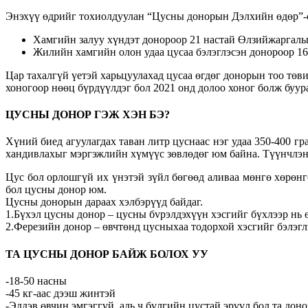
Энэхүү өдрийг тохиолдуулан “Цусны донорын Дэлхийн өдөр”-ө
Хамгийн залуу хүндэт донороор 21 настай Өлзийжарга
Жилийн хамгийн олон удаа цусаа бэлэглэсэн донороор 1
Цар тахалгүй үетэй харьцуулахад цусаа өгдөг донорын тоо төв
хоногоор нөөц бүрдүүлдэг бол 2021 онд долоо хоног болж буу
ЦУСНЫ ДОНОР ГЭЖ ХЭН БЭ?
Хүний биед агуулагдах таван литр цуснаас нэг удаа 350-400 гр
хандивлахыг мэргэжлийн хүмүүс зөвлөдөг юм байна. Түүнчлэн то
Цус бол орлошгүй их үнэтэй зүйл бөгөөд аливаа мөнгө хөрөнг
бол цусны донор юм.
Цусны донорын дараах хэлбэрүүд байдаг.
1.Бүхэл цусны донор – цусны бvрэлдэхүүн хэсгийг бүхлээр нь 
2.Ферезийн донор – өвчтөнд цусныхаа тодорхой хэсгийг бэлэглэ
ТА ЦУСНЫ ДОНОР БАЙЖ БОЛОХ УУ
-18-50 насны
-45 кг-аас дээш жинтэй
-Элдэв өвчин эмгэггvй, аль ч бүлгийн цустай эрүүл бол та дон