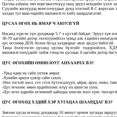
Цусны албаны эмч мэргэжилтнүүд танд эрүүл мэндийн үзлэг ши
Сүүлийн жилүүдэд монголчуудын дунд элэгний В С вирусын тар
халдах тул маш нарийн шинжилгээ хийх шаардлагатай.
ЦУСАА ӨГӨХ НЬ ЯМАР Ч АЮУЛГҮЙ
Насанд хүрсэн хүн дунджаар 5-7 л цустай байдаг. Эрүүл хүн нэ
36-70 цагийн дотор эзэлхүүнийхээ хувьд аль хэдийнэ нөхөгдсөн
цус өгснөөр ДОХ болон бусад халдварыг авах эрсдэл байхгүй.
Таны бэлэглэсэн цусанд цусны бүлгийг тодорхойлох, ХДХ
шинжилгээнүүдийг хийж тэнцсэн цуснаас 6 цагийн дотор багтаа
ЦУС ӨГӨХИЙН ӨМНӨ ЮУГ АНХААРАХ ВЭ?
-Урьд өдөр нь сайн унтаж амрах
-Хувийн ариун цэвэр сайн сахих
-Өөх тостой хоол, сvv сvvн бүтээгдэхүүн, айраг, архи, пиво, та
-Цус өгөхөөс өмнө ердийнхөөс илүү их шингэн ууна.
-Цус өгөх өдрийн өглөөний цайндаа хөнгөн хоол хүнс /чихэртэй ц
ЦУС ӨГӨХӨД ХЭДИЙ ХЭР ХУГАЦАА ШААРДДАГ ВЭ?
Зөвхөн цусаа өгөхөд дунджаар 10 минут орчим хугацаа зарцуул