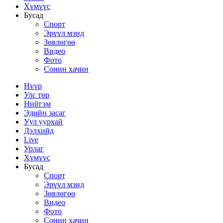
Хүмүүс
Бусад
Спорт
Эрүүл мэнд
Зөвлөгөө
Видео
Фото
Сонин хачин
Нүүр
Улс төр
Нийгэм
Эдийн засаг
Уул уурхай
Дэлхийд
Live
Урлаг
Хүмүүс
Бусад
Спорт
Эрүүл мэнд
Зөвлөгөө
Видео
Фото
Сонин хачин