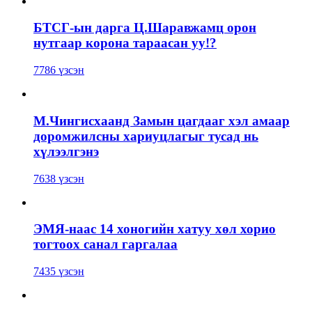
БТСГ-ын дарга Ц.Шаравжамц орон
нутгаар корона тараасан уу!?
7786 үзсэн
М.Чингисхаанд Замын цагдааг хэл амаар
доромжилсны хариуцлагыг тусад нь
хүлээлгэнэ
7638 үзсэн
ЭМЯ-наас 14 хоногийн хатуу хөл хорио
тогтоох санал гаргалаа
7435 үзсэн