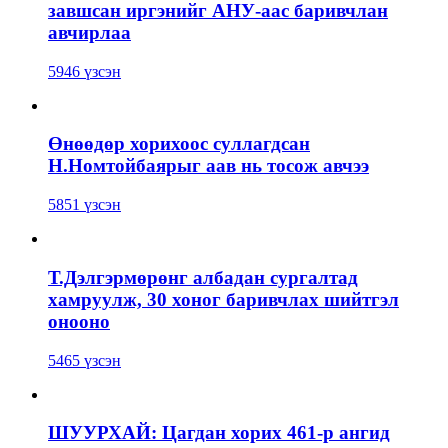
завшсан иргэнийг АНУ-аас баривчлан
авчирлаа
5946 үзсэн
Өнөөдөр хорихоос суллагдсан
Н.Номтойбаярыг аав нь тосож авчээ
5851 үзсэн
Т.Дэлгэрмөрөнг албадан сургалтад
хамруулж, 30 хоног баривчлах шийтгэл
онооно
5465 үзсэн
ШУУРХАЙ: Цагдан хорих 461-р ангид