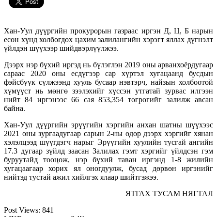
Хан-Уул дүүргийн прокурорын газраас иргэн Д, Ц, Б нарын
есөн хүнд холбогдох цахим залилангийн хэрэгт яллах дүгнэлт
үйлдэн шүүхээр шийдвэрлүүлжээ.
Дээрх нэр бүхий иргэд нь бүлэглэн 2019 оны арванхоёрдугаар
сараас 2020 оны есдүгээр сар хүртэл хугацаанд бусдын
фэйсбүүк сүлжээнд хууль бусаар нэвтэрч, найзын холбоотой
хүмүүст нь мөнгө зээлэхийг хүссэн утгатай зурвас илгээн
нийт 84 иргэнээс 66 сая 853,354 төгрөгийг залилж авсан
байна.
Хан-Уул дүүргийн эрүүгийн хэргийн анхан шатны шүүхээс
2021 оны зургаадугаар сарын 2-ны өдөр дээрх хэргийг хянан
хэлэлцээд шүүгдэгч нарыг Эрүүгийн хуулийн тусгай ангийн
17.3 дугаар зүйлд заасан Залилах гэмт хэргийг үйлдсэн гэм
буруутайд тооцож, нэр бүхий таван иргэнд 1-8 жилийн
хугацаагаар хорих ял оногдуулж, бусад дөрвөн иргэнийг
нийтэд тустай ажил хийлгэх ялаар шийтгэжээ.
ЯТГАХ ТУСАМ НЯГТАЛ
Post Views:
841