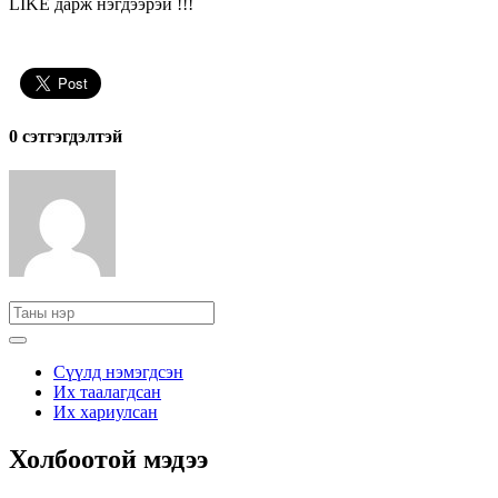
LIKE дарж нэгдээрэй !!!
0 cэтгэгдэлтэй
Сүүлд нэмэгдсэн
Их таалагдсан
Их хариулсан
Холбоотой мэдээ