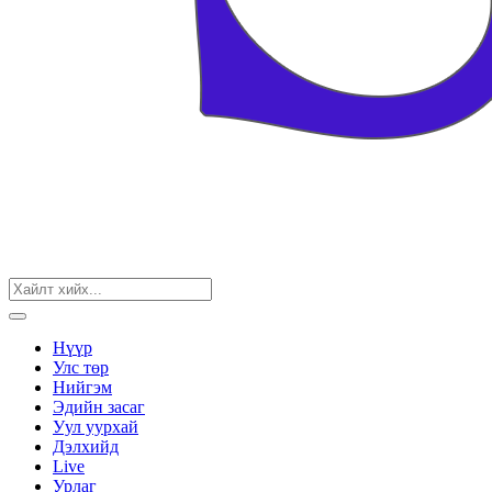
Нүүр
Улс төр
Нийгэм
Эдийн засаг
Уул уурхай
Дэлхийд
Live
Урлаг