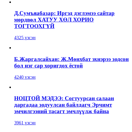
Д.Сумъяабазар: Иргэд дэглэмээ сайтар
мөрдвөл ХАТУУ ХӨЛ ХОРИО
ТОГТООХГҮЙ
4325 үзсэн
Б.Жаргалсайхан: Ж.Мөнхбат эхнэрээ зодсон
бол нэг сар хоригдох ёстой
4240 үзсэн
НОЦТОЙ МЭДЭЭ: Согтуурсан салаан
даргадаа зодуулсан байлдагч Эрчимт
эмчилгээний тасагт эмчлүүлж байна
3961 үзсэн