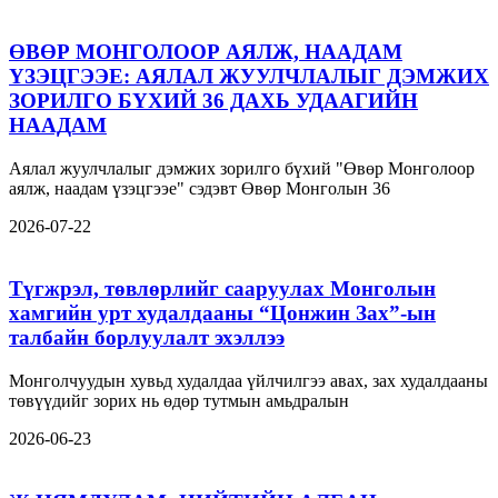
ӨВӨР МОНГОЛООР АЯЛЖ, НААДАМ
ҮЗЭЦГЭЭЕ: АЯЛАЛ ЖУУЛЧЛАЛЫГ ДЭМЖИХ
ЗОРИЛГО БҮХИЙ 36 ДАХЬ УДААГИЙН
НААДАМ
Аялал жуулчлалыг дэмжих зорилго бүхий "Өвөр Монголоор
аялж, наадам үзэцгээе" сэдэвт Өвөр Монголын 36
2026-07-22
Түгжрэл, төвлөрлийг сааруулах Монголын
хамгийн урт худалдааны “Цонжин Зах”-ын
талбайн борлуулалт эхэллээ
Монголчуудын хувьд худалдаа үйлчилгээ авах, зах худалдааны
төвүүдийг зорих нь өдөр тутмын амьдралын
2026-06-23