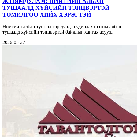
Ж.НЯМДУЛАМ: НИЙТИЙН АЛБАН
ТУШААЛД ХҮЙСИЙН ТЭНЦВЭРТЭЙ
ТОМИЛГОО ХИЙХ ХЭРЭГТЭЙ
Нийтийн албан тушаал тэр дундаа удирдах шатны албан
тушаалд хүйсийн тэнцвэртэй байдлыг хангах асуудл
2026-05-27