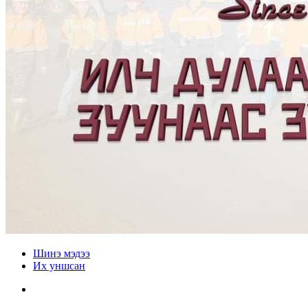
Шинэ мэдээ
Их уншсан