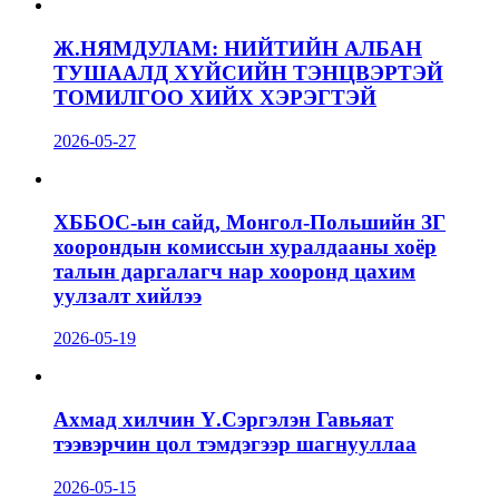
Ж.НЯМДУЛАМ: НИЙТИЙН АЛБАН
ТУШААЛД ХҮЙСИЙН ТЭНЦВЭРТЭЙ
ТОМИЛГОО ХИЙХ ХЭРЭГТЭЙ
2026-05-27
ХББОС-ын сайд, Монгол-Польшийн ЗГ
хоорондын комиссын хуралдааны хоёр
талын даргалагч нар хооронд цахим
уулзалт хийлээ
2026-05-19
Ахмад хилчин Ү.Сэргэлэн Гавьяат
тээвэрчин цол тэмдэгээр шагнууллаа
2026-05-15