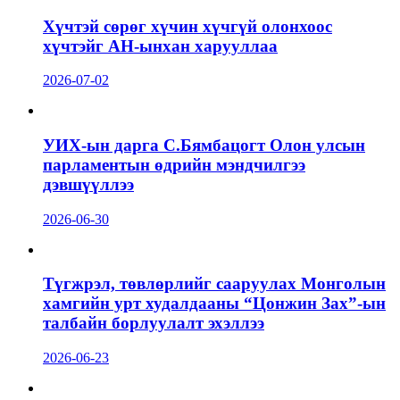
Хүчтэй сөрөг хүчин хүчгүй олонхоос
хүчтэйг АН-ынхан харууллаа
2026-07-02
УИХ-ын дарга С.Бямбацогт Олон улсын
парламентын өдрийн мэндчилгээ
дэвшүүллээ
2026-06-30
Түгжрэл, төвлөрлийг сааруулах Монголын
хамгийн урт худалдааны “Цонжин Зах”-ын
талбайн борлуулалт эхэллээ
2026-06-23