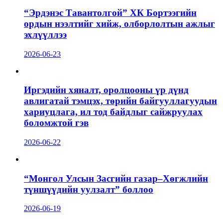
“Эрдэнэс Тавантолгой” ХК Бортээгийн
ордын нээлтийг хийж, олборлолтын ажлыг
эхлүүллээ
2026-06-23
Иргэдийн хяналт, оролцооны үр дүнд
авлигатай тэмцэх, төрийн байгууллагуудын
хариуцлага, ил тод байдлыг сайжруулах
боломжтой гэв
2026-06-22
“Монгол Улсын Засгийн газар–Хөгжлийн
түншүүдийн уулзалт” боллоо
2026-06-19