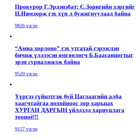
Прокурор Г.Эрдэнэбат: С.Зоригийн хэргийг
Ц.Нямдорж гэх хүн л бужигнуулаад байна
9826 үзсэн
“Амиа хорлоно” гэх утгатай гэрээслэн
бичиж үлдээсэн өмгөөлөгч Б.Баасанцогтыг
эрэн сурвалжилж байна
9520 үзсэн
Үүргээ гүйцэтгэж буй Цагдаагийн алба
хаагчтайгаа нохойноос дор харьцах
ХУРГАН ДАРГЫН үйлдэлд хариуцлага
тооцоё!!!
9157 үзсэн