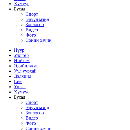
Хүмүүс
Бусад
Спорт
Эрүүл мэнд
Зөвлөгөө
Видео
Фото
Сонин хачин
Нүүр
Улс төр
Нийгэм
Эдийн засаг
Уул уурхай
Дэлхийд
Live
Урлаг
Хүмүүс
Бусад
Спорт
Эрүүл мэнд
Зөвлөгөө
Видео
Фото
Сонин хачин