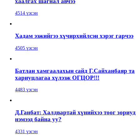
хаалгах шагнал авчээ
4514 үзсэн
Хадам ээжийгээ хүчирхийлсэн хэрэг гарчээ
4505 үзсэн
Батлан хамгаалахын сайд Г.Сайханбаяр та
хариуцлагаа хүлээж ОГЦОР!!!
4483 үзсэн
Д.Ганбат: Халдвартай хүнийхээ тоог зориуд
нэмээд байна уу?
4331 үзсэн