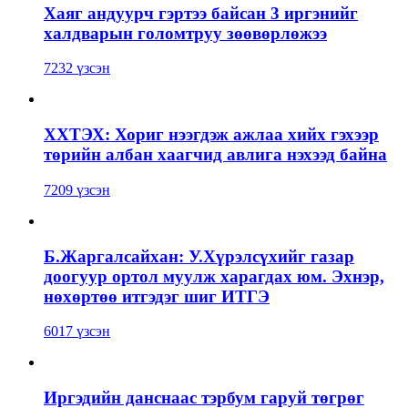
Хаяг андуурч гэртээ байсан 3 иргэнийг
халдварын голомтруу зөөвөрлөжээ
7232 үзсэн
ХХТЭХ: Хориг нээгдэж ажлаа хийх гэхээр
төрийн албан хаагчид авлига нэхээд байна
7209 үзсэн
Б.Жаргалсайхан: У.Хүрэлсүхийг газар
доогуур ортол муулж харагдах юм. Эхнэр,
нөхөртөө итгэдэг шиг ИТГЭ
6017 үзсэн
Иргэдийн данснаас тэрбум гаруй төгрөг