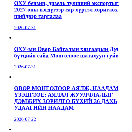
ОХУ бензин, дизель түлшний экспортыг
2027 оны нэгдүгээр сар хүртэл хориглох
шийдвэр гаргалаа
2026-07-31
ОХУ-ын Өвөр Байгалын хязгаарын Дэд
бүтцийн сайд Монголоос шатахуун гуйв
2026-07-31
ӨВӨР МОНГОЛООР АЯЛЖ, НААДАМ
ҮЗЭЦГЭЭЕ: АЯЛАЛ ЖУУЛЧЛАЛЫГ
ДЭМЖИХ ЗОРИЛГО БҮХИЙ 36 ДАХЬ
УДААГИЙН НААДАМ
2026-07-22