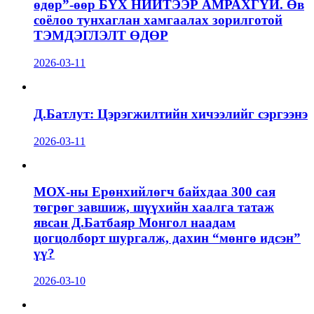
өдөр”-өөр БҮХ НИЙТЭЭР АМРАХГҮЙ. Өв
соёлоо тунхаглан хамгаалах зорилготой
ТЭМДЭГЛЭЛТ ӨДӨР
2026-03-11
Д.Батлут: Цэрэгжилтийн хичээлийг сэргээнэ
2026-03-11
МОХ-ны Ерөнхийлөгч байхдаа 300 сая
төгрөг завшиж, шүүхийн хаалга татаж
явсан Д.Батбаяр Монгол наадам
цогцолборт шургалж, дахин “мөнгө идсэн”
үү?
2026-03-10