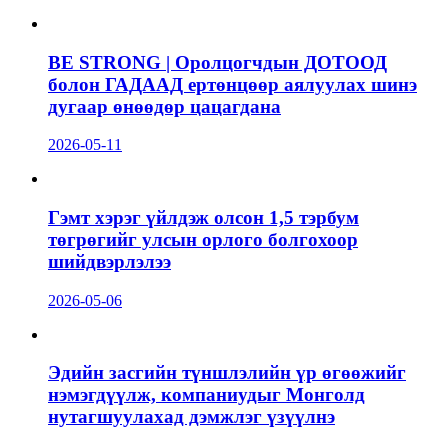
BE STRONG | Оролцогчдын ДОТООД
болон ГАДААД ертөнцөөр аялуулах шинэ
дугаар өнөөдөр цацагдана
2026-05-11
Гэмт хэрэг үйлдэж олсон 1,5 тэрбум
төгрөгийг улсын орлого болгохоор
шийдвэрлэлээ
2026-05-06
Эдийн засгийн түншлэлийн үр өгөөжийг
нэмэгдүүлж, компаниудыг Монголд
нутагшуулахад дэмжлэг үзүүлнэ