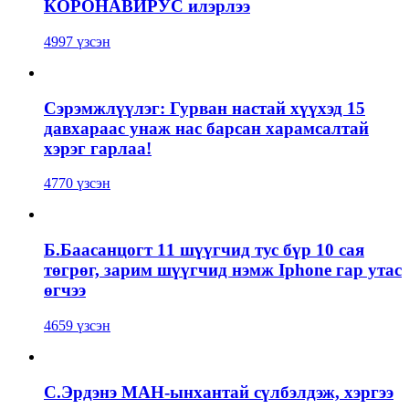
КОРОНАВИРУС илэрлээ
4997 үзсэн
Сэрэмжлүүлэг: Гурван настай хүүхэд 15
давхараас унаж нас барсан харамсалтай
хэрэг гарлаа!
4770 үзсэн
Б.Баасанцогт 11 шүүгчид тус бүр 10 сая
төгрөг, зарим шүүгчид нэмж Iphone гар утас
өгчээ
4659 үзсэн
С.Эрдэнэ МАН-ынхантай сүлбэлдэж, хэргээ