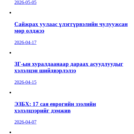
2026-05-05
Сайжрах уулаас үлэггүрвэлийн чулуужсан
мөр олджээ
2026-04-17
ЗГ-ын хуралдаанаар дараах асуудлуудыг
хэлэлцэн шийдвэрлэлээ
2026-04-15
ЭЗБХ: 17 сая еврогийн зээлийн
хэлэлцээрийг дэмжив
2026-04-07