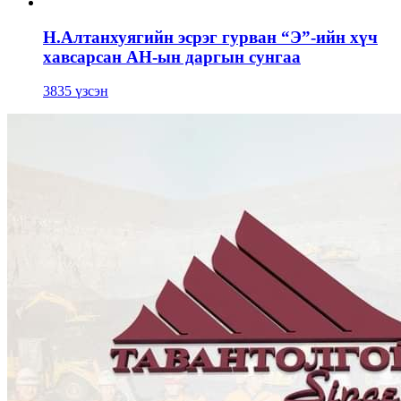
Н.Алтанхуягийн эсрэг гурван “Э”-ийн хүч
хавсарсан АН-ын даргын сунгаа
3835 үзсэн