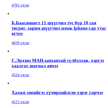
4781 үзсэн
Б.Баасанцогт 11 шүүгчид тус бүр 10 сая
төгрөг, зарим шүүгчид нэмж Iphone гар утас
өгчээ
4659 үзсэн
С.Эрдэнэ МАН-ынхантай сүлбэлдэж, хэргээ
хаалгах шагнал авчээ
4524 үзсэн
Хадам ээжийгээ хүчирхийлсэн хэрэг гарчээ
4515 үзсэн