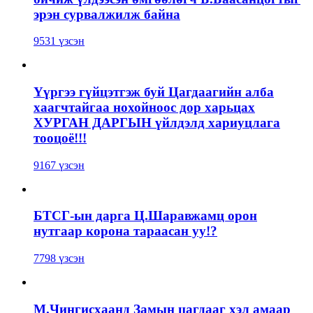
эрэн сурвалжилж байна
9531 үзсэн
Үүргээ гүйцэтгэж буй Цагдаагийн алба
хаагчтайгаа нохойноос дор харьцах
ХУРГАН ДАРГЫН үйлдэлд хариуцлага
тооцоё!!!
9167 үзсэн
БТСГ-ын дарга Ц.Шаравжамц орон
нутгаар корона тараасан уу!?
7798 үзсэн
М.Чингисхаанд Замын цагдааг хэл амаар