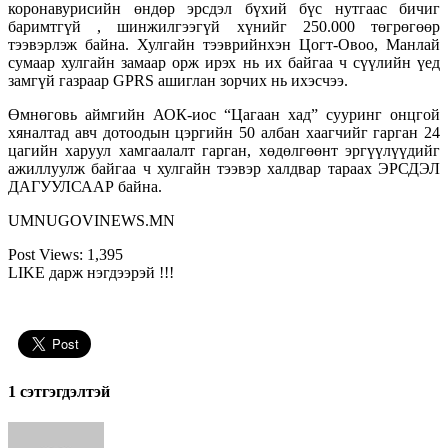
коронавурисийн өндөр эрсдэл бүхий бүс нутгаас бичиг
баримтгүй , шинжилгээгүй хүнийг 250.000 төгрөгөөр
тээвэрлэж байна. Хулгайн тээврийнхэн Цогт-Овоо, Манлай
сумаар хулгайн замаар орж ирэх нь их байгаа ч сүүлийн үед
замгүй газраар GPRS ашиглан зорчих нь ихэсчээ.
Өмнөговь аймгийн АОК-иос “Цагаан хад” сууринг онцгой
хяналтад авч дотоодын цэргийн 50 албан хаагчийг гарган 24
цагийн харуул хамгаалалт гарган, хөдөлгөөнт эргүүлүүдийг
ажиллуулж байгаа ч хулгайн тээвэр халдвар тараах ЭРСДЭЛ
ДАГУУЛСААР байна.
UMNUGOVINEWS.MN
Post Views:
1,395
LIKE дарж нэгдээрэй !!!
1 сэтгэгдэлтэй