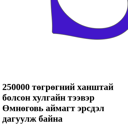
250000 төгрөгний ханштай
болсон хулгайн тээвэр
Өмнөговь аймагт эрсдэл
дагуулж байна