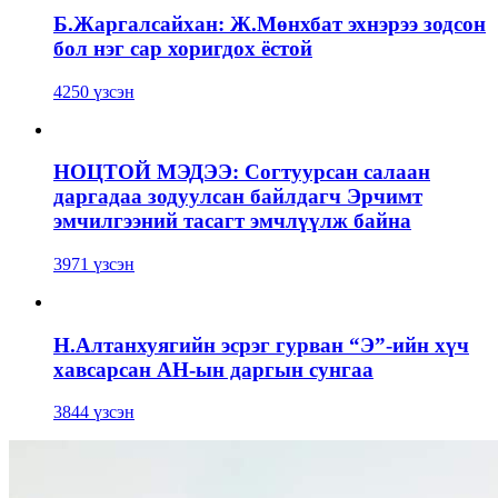
Б.Жаргалсайхан: Ж.Мөнхбат эхнэрээ зодсон
бол нэг сар хоригдох ёстой
4250 үзсэн
НОЦТОЙ МЭДЭЭ: Согтуурсан салаан
даргадаа зодуулсан байлдагч Эрчимт
эмчилгээний тасагт эмчлүүлж байна
3971 үзсэн
Н.Алтанхуягийн эсрэг гурван “Э”-ийн хүч
хавсарсан АН-ын даргын сунгаа
3844 үзсэн