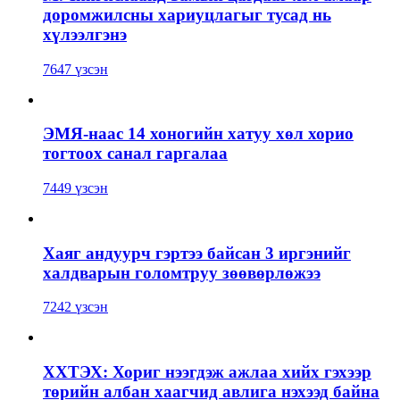
доромжилсны хариуцлагыг тусад нь
хүлээлгэнэ
7647 үзсэн
ЭМЯ-наас 14 хоногийн хатуу хөл хорио
тогтоох санал гаргалаа
7449 үзсэн
Хаяг андуурч гэртээ байсан 3 иргэнийг
халдварын голомтруу зөөвөрлөжээ
7242 үзсэн
ХХТЭХ: Хориг нээгдэж ажлаа хийх гэхээр
төрийн албан хаагчид авлига нэхээд байна