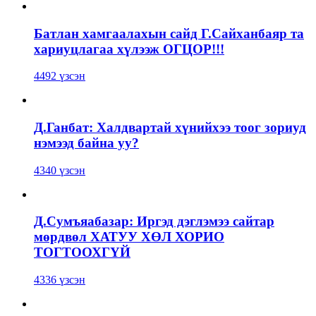
Батлан хамгаалахын сайд Г.Сайханбаяр та
хариуцлагаа хүлээж ОГЦОР!!!
4492 үзсэн
Д.Ганбат: Халдвартай хүнийхээ тоог зориуд
нэмээд байна уу?
4340 үзсэн
Д.Сумъяабазар: Иргэд дэглэмээ сайтар
мөрдвөл ХАТУУ ХӨЛ ХОРИО
ТОГТООХГҮЙ
4336 үзсэн