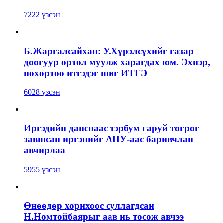
7222 үзсэн
Б.Жаргалсайхан: У.Хүрэлсүхийг газар
доогуур ортол муулж харагдах юм. Эхнэр,
нөхөртөө итгэдэг шиг ИТГЭ
6028 үзсэн
Иргэдийн данснаас тэрбум гаруй төгрөг
завшсан иргэнийг АНУ-аас баривчлан
авчирлаа
5955 үзсэн
Өнөөдөр хорихоос суллагдсан
Н.Номтойбаярыг аав нь тосож авчээ