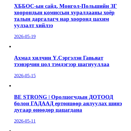
ХББОС-ын сайд, Монгол-Польшийн ЗГ
хоорондын комиссын хуралдааны хоёр
талын даргалагч нар хооронд цахим
уулзалт хийлээ
2026-05-19
Ахмад хилчин Ү.Сэргэлэн Гавьяат
тээвэрчин цол тэмдэгээр шагнууллаа
2026-05-15
BE STRONG | Оролцогчдын ДОТООД
болон ГАДААД ертөнцөөр аялуулах шинэ
дугаар өнөөдөр цацагдана
2026-05-11