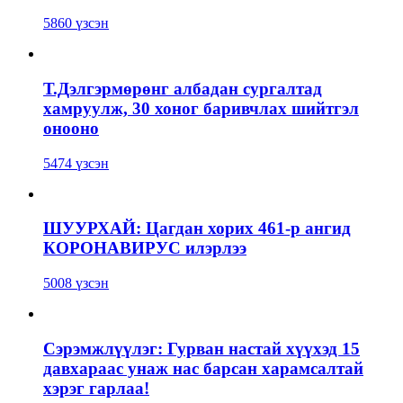
5860 үзсэн
Т.Дэлгэрмөрөнг албадан сургалтад
хамруулж, 30 хоног баривчлах шийтгэл
онооно
5474 үзсэн
ШУУРХАЙ: Цагдан хорих 461-р ангид
КОРОНАВИРУС илэрлээ
5008 үзсэн
Сэрэмжлүүлэг: Гурван настай хүүхэд 15
давхараас унаж нас барсан харамсалтай
хэрэг гарлаа!