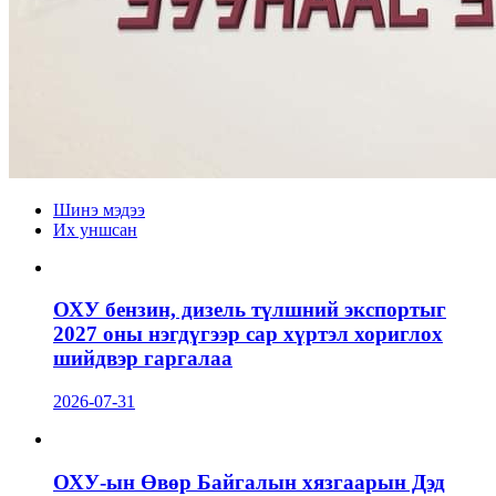
Шинэ мэдээ
Их уншсан
ОХУ бензин, дизель түлшний экспортыг
2027 оны нэгдүгээр сар хүртэл хориглох
шийдвэр гаргалаа
2026-07-31
ОХУ-ын Өвөр Байгалын хязгаарын Дэд