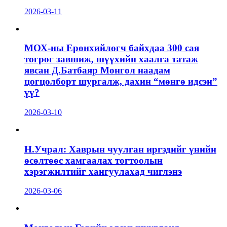
2026-03-11
МОХ-ны Ерөнхийлөгч байхдаа 300 сая
төгрөг завшиж, шүүхийн хаалга татаж
явсан Д.Батбаяр Монгол наадам
цогцолборт шургалж, дахин “мөнгө идсэн”
үү?
2026-03-10
Н.Учрал: Хаврын чуулган иргэдийг үнийн
өсөлтөөс хамгаалах тогтоолын
хэрэгжилтийг хангуулахад чиглэнэ
2026-03-06