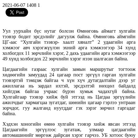
2021-06-07
1408
1
Уул уурхайн бүс нутаг болсон Өмнөговь аймагт хулгайн
тээвэр бодит эрсдэлийг дагуулж байна. Өмнөговь аймгийн
ЦГ-аас “Хулгайн тээвэр- хаалт хяналт” 2 удаагийн арга
хэмжээг авч хэрэгжүүлэн эхний арга хэмжээгээр 34 хүнд
холбогдох 11 зөрчлийн хэрэг, 2 дахь удаагийн арга хэмжээгээр
49 хүнд холбогдох 22 зөрчлийн хэрэг нээн шалгасан байна.
Цагдаагийн газраас хулгайн замын маршрутыг тогтоож
хөдөөгийн замуудад 24 цагаар пост эргүүл гарган хулгайн
тээвэртэй тэмцэж байгаа ч хүн хүч дутагдалтайн дээр уг
ажиллагаа нь зардал ихтэй, эрсдэлтэй нөхцөл байдалд
хийгдэж байгаа учраас бүрэн хумьж чадахгүй байна.
Хулгайгаар тээвэр хийж буй этгээд нь Цагдаа эргүүлийн
ажилчдыг хармагцаа зугатдаг, шөнийн цагаар гэрлээ унтраан
зорчдог, гуу жалганд нуугддаг гэх зэрэг зөрчил гаргадаг
байна.
Хэдхэн хоногийн өмнө хулгайн тээвэр хийж явсан этгээд
Цагдаагийн эргүүлээс зугатаж, улмаар цагдаагийн
автомашинийг мөргөж дайрсан хэрэг гарчээ. УБ хотоос буюу