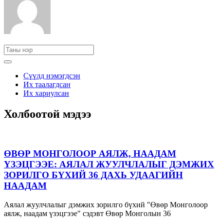
Сүүлд нэмэгдсэн
Их таалагдсан
Их хариулсан
Холбоотой мэдээ
ӨВӨР МОНГОЛООР АЯЛЖ, НААДАМ
ҮЗЭЦГЭЭЕ: АЯЛАЛ ЖУУЛЧЛАЛЫГ ДЭМЖИХ
ЗОРИЛГО БҮХИЙ 36 ДАХЬ УДААГИЙН
НААДАМ
Аялал жуулчлалыг дэмжих зорилго бүхий "Өвөр Монголоор
аялж, наадам үзэцгээе" сэдэвт Өвөр Монголын 36