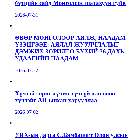
бүтцийн сайд Монголоос шатахуун гуйв
2026-07-31
ӨВӨР МОНГОЛООР АЯЛЖ, НААДАМ
ҮЗЭЦГЭЭЕ: АЯЛАЛ ЖУУЛЧЛАЛЫГ
ДЭМЖИХ ЗОРИЛГО БҮХИЙ 36 ДАХЬ
УДААГИЙН НААДАМ
2026-07-22
Хүчтэй сөрөг хүчин хүчгүй олонхоос
хүчтэйг АН-ынхан харууллаа
2026-07-02
УИХ-ын дарга С.Бямбацогт Олон улсын