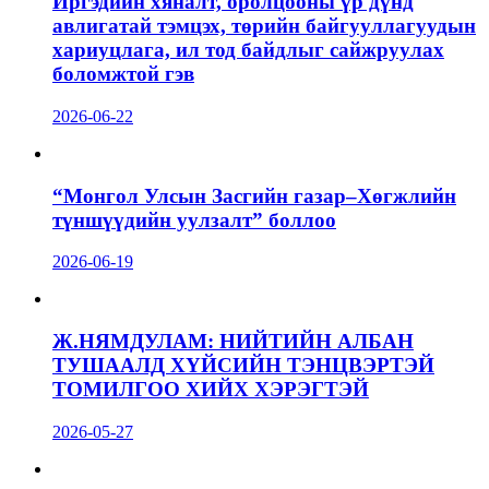
Иргэдийн хяналт, оролцооны үр дүнд
авлигатай тэмцэх, төрийн байгууллагуудын
хариуцлага, ил тод байдлыг сайжруулах
боломжтой гэв
2026-06-22
“Монгол Улсын Засгийн газар–Хөгжлийн
түншүүдийн уулзалт” боллоо
2026-06-19
Ж.НЯМДУЛАМ: НИЙТИЙН АЛБАН
ТУШААЛД ХҮЙСИЙН ТЭНЦВЭРТЭЙ
ТОМИЛГОО ХИЙХ ХЭРЭГТЭЙ
2026-05-27