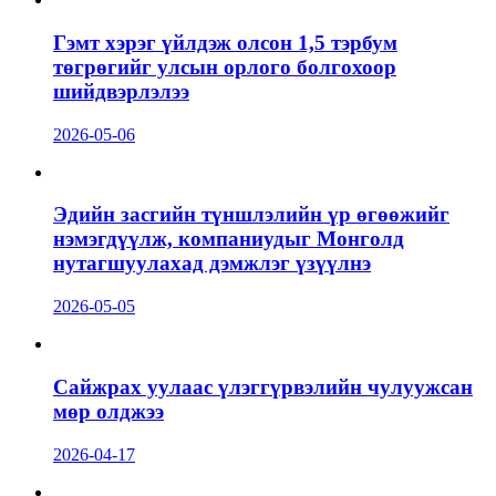
Гэмт хэрэг үйлдэж олсон 1,5 тэрбум
төгрөгийг улсын орлого болгохоор
шийдвэрлэлээ
2026-05-06
Эдийн засгийн түншлэлийн үр өгөөжийг
нэмэгдүүлж, компаниудыг Монголд
нутагшуулахад дэмжлэг үзүүлнэ
2026-05-05
Сайжрах уулаас үлэггүрвэлийн чулуужсан
мөр олджээ
2026-04-17