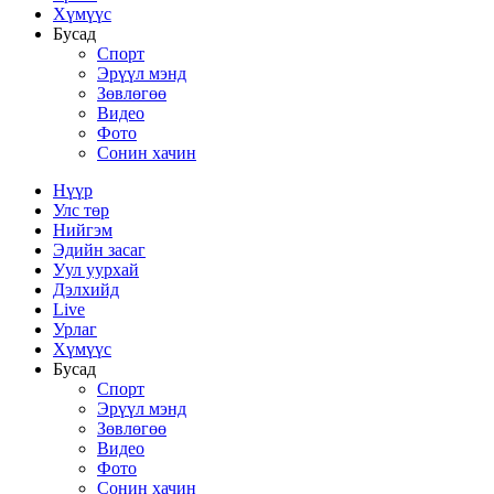
Хүмүүс
Бусад
Спорт
Эрүүл мэнд
Зөвлөгөө
Видео
Фото
Сонин хачин
Нүүр
Улс төр
Нийгэм
Эдийн засаг
Уул уурхай
Дэлхийд
Live
Урлаг
Хүмүүс
Бусад
Спорт
Эрүүл мэнд
Зөвлөгөө
Видео
Фото
Сонин хачин