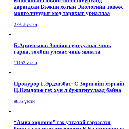
Монголын Говийн элсэн шуурганд
дарагдсан Бээжин хотын Экологийн төвөөс
монголчуудыг мод тарихыг уриаллаа
27913 үзсэн
Б.Ариунзаяа: Золбин сургуулиас чинь
гарна, золбин улсаас чинь явна за
11152 үзсэн
Прокурор Г.Эрдэнэбат: С.Зоригийн хэргийг
Ц.Нямдорж гэх хүн л бужигнуулаад байна
9835 үзсэн
“Амиа хорлоно” гэх утгатай гэрээслэн
бичиж үлдээсэн өмгөөлөгч Б.Баасанцогтыг