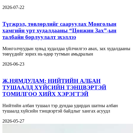
2026-07-22
Түгжрэл, төвлөрлийг сааруулах Монголын
хамгийн урт худалдааны “Цонжин Зах”-ын
талбайн борлуулалт эхэллээ
Монголчуудын хувьд худалдаа үйлчилгээ авах, зах худалдааны
төвүүдийг зорих нь өдөр тутмын амьдралын
2026-06-23
Ж.НЯМДУЛАМ: НИЙТИЙН АЛБАН
ТУШААЛД ХҮЙСИЙН ТЭНЦВЭРТЭЙ
ТОМИЛГОО ХИЙХ ХЭРЭГТЭЙ
Нийтийн албан тушаал тэр дундаа удирдах шатны албан
тушаалд хүйсийн тэнцвэртэй байдлыг хангах асуудл
2026-05-27