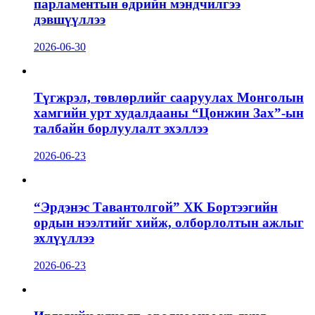
парламентын өдрийн мэндчилгээ
дэвшүүллээ
2026-06-30
Түгжрэл, төвлөрлийг сааруулах Монголын
хамгийн урт худалдааны “Цонжин Зах”-ын
талбайн борлуулалт эхэллээ
2026-06-23
“Эрдэнэс Тавантолгой” ХК Бортээгийн
ордын нээлтийг хийж, олборлолтын ажлыг
эхлүүллээ
2026-06-23