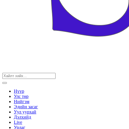
Нүүр
Улс төр
Нийгэм
Эдийн засаг
Уул уурхай
Дэлхийд
Live
Урлаг