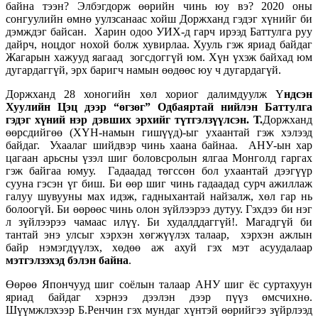
байна тээн? Элбэгдорж өөрийн чинь юу вэ? 2020 оны
сонгуулийн өмнө уулзсанаас хойш Доржханд гэдэг хүнийг би
дэмждэг байсан. Харин одоо УИХ-д гарч ирээд Баттулга руу
дайрч, ноцдог нохой болж хувирлаа. Хууль гэж яриад байдаг
Жагарын хажууд яагаад зогсдоггүй юм. Хүн үхэж байхад юм
дугардаггүй, эрх баригч намын өөдөөс юу ч дугардагүй.
Доржханд 28 хоногийн хөл хориог далимдуулж Ү
ндсэн
Хуулийн Цэц дээр “өгзөг” Одбаяртай нийлэн Баттулга
гэдэг хүний нэр дэвших эрхийг түтгэлзүүлсэн. Т.
Доржханд
өөрсдийгөө (ХҮН-намын гишүүд)-ыг ухаантай гэж хэлээд
байдаг. Ухаалаг шийдвэр чинь хаана байнаа. АНУ-ын хар
цагаан арьсны үзэл шиг боловсролын ялгаа Монголд гаргаx
гэж байгаа юмуу. Гадаадад төгссөн бол ухаантай дээгүүр
сууна гэсэн үг биш. Би өөр шиг чинь гадаадад сурч ажиллаж
галуу шувууны мах идэж, гадныхантай найзалж, хөл гар нь
болоогүй. Би өөрөөс чинь олон зүйлээрээ дутуу. Гэхдээ би нэг
л зүйлээрээ чамаас илүү. Би худалддаггүй!. Магадгүй би
тантай энэ улсыг хэрхэн хөгжүүлэх талаар, хэрхэн ажлын
байр нэмэгдүүлэх, хөдөө аж ахуй гэх мэт асуудалаар
мэтгэлзэхэд бэлэн байна
.
Өөрөө Япончууд шиг соёлын талаар АНУ шиг ёс суртахуун
яриад байдаг хэрнээ дээлэн дээр пүүз өмсчихнө.
Шүүмжлэхээр Б.Ренчин гэх мундаг хүнтэй өөрийгээ зүйрлээд