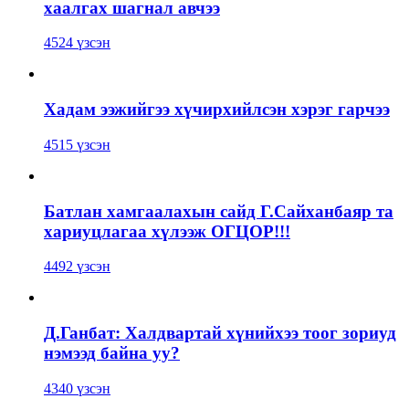
хаалгах шагнал авчээ
4524 үзсэн
Хадам ээжийгээ хүчирхийлсэн хэрэг гарчээ
4515 үзсэн
Батлан хамгаалахын сайд Г.Сайханбаяр та
хариуцлагаа хүлээж ОГЦОР!!!
4492 үзсэн
Д.Ганбат: Халдвартай хүнийхээ тоог зориуд
нэмээд байна уу?
4340 үзсэн