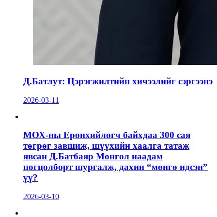
Д.Батлут: Цэрэгжилтийн хичээлийг сэргээнэ
2026-03-11
МОХ-ны Ерөнхийлөгч байхдаа 300 сая
төгрөг завшиж, шүүхийн хаалга татаж
явсан Д.Батбаяр Монгол наадам
цогцолборт шургалж, дахин “мөнгө идсэн”
үү?
2026-03-10