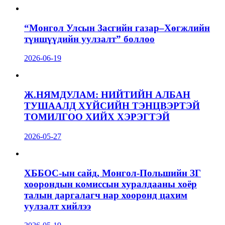
“Монгол Улсын Засгийн газар–Хөгжлийн
түншүүдийн уулзалт” боллоо
2026-06-19
Ж.НЯМДУЛАМ: НИЙТИЙН АЛБАН
ТУШААЛД ХҮЙСИЙН ТЭНЦВЭРТЭЙ
ТОМИЛГОО ХИЙХ ХЭРЭГТЭЙ
2026-05-27
ХББОС-ын сайд, Монгол-Польшийн ЗГ
хоорондын комиссын хуралдааны хоёр
талын даргалагч нар хооронд цахим
уулзалт хийлээ