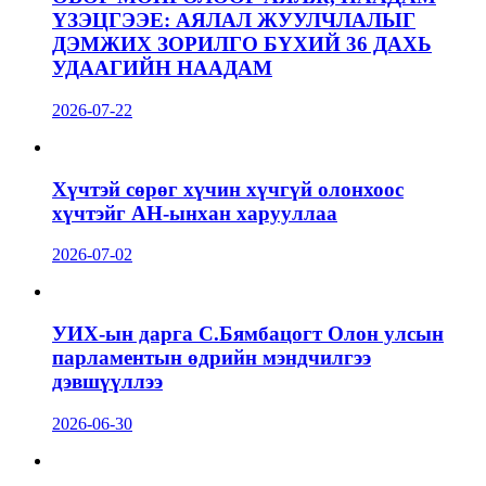
ҮЗЭЦГЭЭЕ: АЯЛАЛ ЖУУЛЧЛАЛЫГ
ДЭМЖИХ ЗОРИЛГО БҮХИЙ 36 ДАХЬ
УДААГИЙН НААДАМ
2026-07-22
Хүчтэй сөрөг хүчин хүчгүй олонхоос
хүчтэйг АН-ынхан харууллаа
2026-07-02
УИХ-ын дарга С.Бямбацогт Олон улсын
парламентын өдрийн мэндчилгээ
дэвшүүллээ
2026-06-30