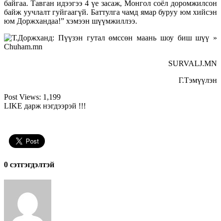
байгаа. Тавган идээгээ 4 үе засаж, Монгол соёл доромжилсон
байж уучлалт гуйгаагүй. Баттулга чамд ямар буруу юм хийсэн
юм Доржхандаа!” хэмээн шүүмжиллээ.
SURVALJ.MN
Г.Тэмүүлэн
Post Views:
1,199
LIKE дарж нэгдээрэй !!!
0 cэтгэгдэлтэй