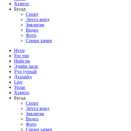
Хүмүүс
Бусад
Спорт
Эрүүл мэнд
Зөвлөгөө
Видео
Фото
Сонин хачин
Нүүр
Улс төр
Нийгэм
Эдийн засаг
Уул уурхай
Дэлхийд
Live
Урлаг
Хүмүүс
Бусад
Спорт
Эрүүл мэнд
Зөвлөгөө
Видео
Фото
Сонин хачин