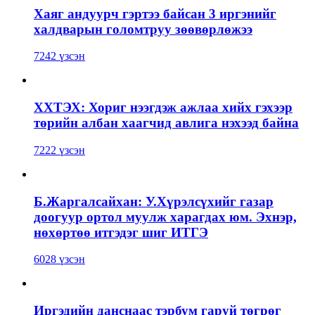
Хаяг андуурч гэртээ байсан 3 иргэнийг
халдварын голомтруу зөөвөрлөжээ
7242 үзсэн
ХХТЭХ: Хориг нээгдэж ажлаа хийх гэхээр
төрийн албан хаагчид авлига нэхээд байна
7222 үзсэн
Б.Жаргалсайхан: У.Хүрэлсүхийг газар
доогуур ортол муулж харагдах юм. Эхнэр,
нөхөртөө итгэдэг шиг ИТГЭ
6028 үзсэн
Иргэдийн данснаас тэрбум гаруй төгрөг