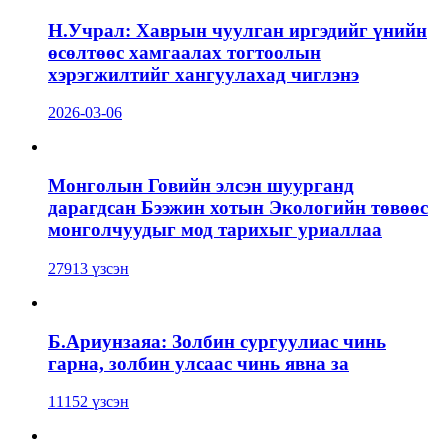
Н.Учрал: Хаврын чуулган иргэдийг үнийн
өсөлтөөс хамгаалах тогтоолын
хэрэгжилтийг хангуулахад чиглэнэ
2026-03-06
Монголын Говийн элсэн шуурганд
дарагдсан Бээжин хотын Экологийн төвөөс
монголчуудыг мод тарихыг уриаллаа
27913 үзсэн
Б.Ариунзаяа: Золбин сургуулиас чинь
гарна, золбин улсаас чинь явна за
11152 үзсэн