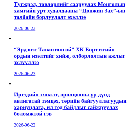
Түгжрэл, төвлөрлийг сааруулах Монголын
хамгийн урт худалдааны “Цонжин Зах”-ын
талбайн борлуулалт эхэллээ
2026-06-23
“Эрдэнэс Тавантолгой” ХК Бортээгийн
ордын нээлтийг хийж, олборлолтын ажлыг
эхлүүллээ
2026-06-23
Иргэдийн хяналт, оролцооны үр дүнд
авлигатай тэмцэх, төрийн байгууллагуудын
хариуцлага, ил тод байдлыг сайжруулах
боломжтой гэв
2026-06-22