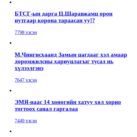
БТСГ-ын дарга Ц.Шаравжамц орон
нутгаар корона тараасан уу!?
7798 үзсэн
М.Чингисхаанд Замын цагдааг хэл амаар
доромжилсны хариуцлагыг тусад нь
хүлээлгэнэ
7647 үзсэн
ЭМЯ-наас 14 хоногийн хатуу хөл хорио
тогтоох санал гаргалаа
7449 үзсэн