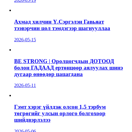
2026-05-19
Ахмад хилчин Ү.Сэргэлэн Гавьяат
тээвэрчин цол тэмдэгээр шагнууллаа
2026-05-15
BE STRONG | Оролцогчдын ДОТООД
болон ГАДААД ертөнцөөр аялуулах шинэ
дугаар өнөөдөр цацагдана
2026-05-11
Гэмт хэрэг үйлдэж олсон 1,5 тэрбум
төгрөгийг улсын орлого болгохоор
шийдвэрлэлээ
2026-05-06