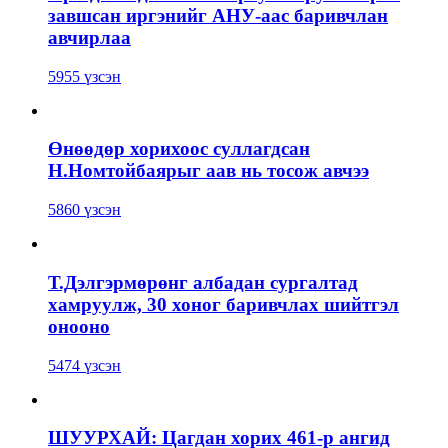
завшсан иргэнийг АНУ-аас баривчлан
авчирлаа
5955 үзсэн
Өнөөдөр хорихоос суллагдсан
Н.Номтойбаярыг аав нь тосож авчээ
5860 үзсэн
Т.Дэлгэрмөрөнг албадан сургалтад
хамруулж, 30 хоног баривчлах шийтгэл
онооно
5474 үзсэн
ШУУРХАЙ: Цагдан хорих 461-р ангид