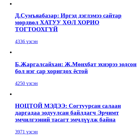
Д.Сумъяабазар: Иргэд дэглэмээ сайтар
мөрдвөл ХАТУУ ХӨЛ ХОРИО
ТОГТООХГҮЙ
4336 үзсэн
Б.Жаргалсайхан: Ж.Мөнхбат эхнэрээ зодсон
бол нэг сар хоригдох ёстой
4250 үзсэн
НОЦТОЙ МЭДЭЭ: Согтуурсан салаан
даргадаа зодуулсан байлдагч Эрчимт
эмчилгээний тасагт эмчлүүлж байна
3971 үзсэн