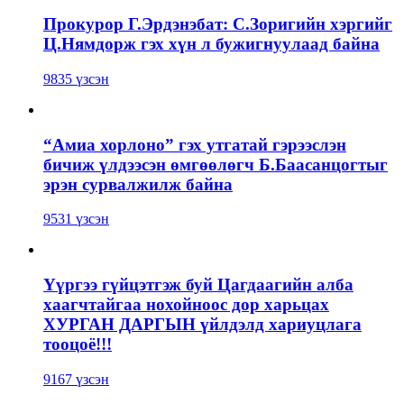
Прокурор Г.Эрдэнэбат: С.Зоригийн хэргийг
Ц.Нямдорж гэх хүн л бужигнуулаад байна
9835 үзсэн
“Амиа хорлоно” гэх утгатай гэрээслэн
бичиж үлдээсэн өмгөөлөгч Б.Баасанцогтыг
эрэн сурвалжилж байна
9531 үзсэн
Үүргээ гүйцэтгэж буй Цагдаагийн алба
хаагчтайгаа нохойноос дор харьцах
ХУРГАН ДАРГЫН үйлдэлд хариуцлага
тооцоё!!!
9167 үзсэн