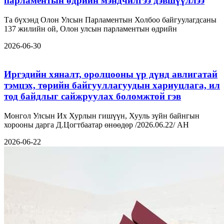
парламентын өдрийн мэндчилгээ дэвшүүллээ
Та бүхэнд Олон Улсын Парламентын Холбоо байгуулагдсаны
137 жилийн ой, Олон улсын парламентын өдрийн
2026-06-30
Иргэдийн хяналт, оролцооны үр дүнд авлигатай
тэмцэх, төрийн байгууллагуудын хариуцлага, ил
тод байдлыг сайжруулах боломжтой гэв
Монгол Улсын Их Хурлын гишүүн, Хууль зүйн байнгын
хорооны дарга Д.Цогтбаатар өнөөдөр /2026.06.22/ АН
2026-06-22