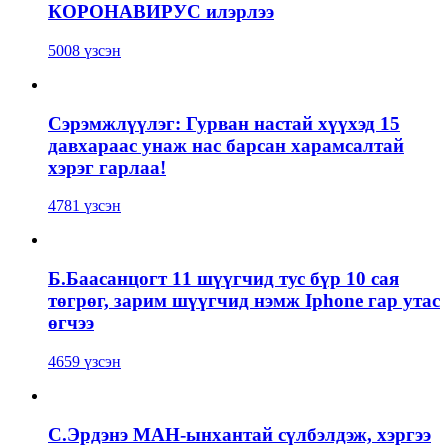
КОРОНАВИРУС илэрлээ
5008 үзсэн
Сэрэмжлүүлэг: Гурван настай хүүхэд 15
давхараас унаж нас барсан харамсалтай
хэрэг гарлаа!
4781 үзсэн
Б.Баасанцогт 11 шүүгчид тус бүр 10 сая
төгрөг, зарим шүүгчид нэмж Iphone гар утас
өгчээ
4659 үзсэн
С.Эрдэнэ МАН-ынхантай сүлбэлдэж, хэргээ