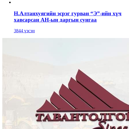
Н.Алтанхуягийн эсрэг гурван “Э”-ийн хүч
хавсарсан АН-ын даргын сунгаа
3844 үзсэн