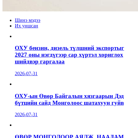
Шинэ мэдээ
Их уншсан
ОХУ бензин, дизель түлшний экспортыг
2027 оны нэгдүгээр сар хүртэл хориглох
шийдвэр гаргалаа
2026-07-31
ОХУ-ын Өвөр Байгалын хязгаарын Дэд
бүтцийн сайд Монголоос шатахуун гуйв
2026-07-31
ӨВӨР МОНГОЛООР АЯЛЖ, НААДАМ