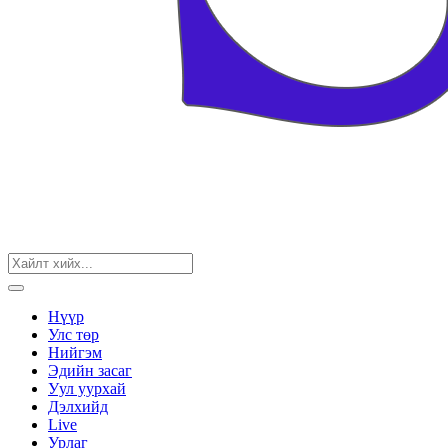
Нүүр
Улс төр
Нийгэм
Эдийн засаг
Уул уурхай
Дэлхийд
Live
Урлаг