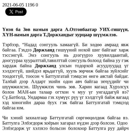
2021-06-05
1196
0
Үнэн ба Зөв намын дарга А.Отгонбаатар УИХ-гишүүн,
ХҮН-намын дарга Т.Доржхандыг хурцаар шүүмжлэв.
Тэрбээр, “Надад сонгууль хамаагүй. Би хөдөө амраад явж
байгаа. Гэхдээ
Доржханд
гишүүний нохой шиг байгааг харж
тэссэнгүй. Энэ сонгууль нь дээгүүрээ хуувилдаантай,
доогуураа хууралттай,тавилттай сонгууль болоод байна уу гэж
хардаж байна
Доржханд
улсын тодорхой асуудлуудад үг
хэлдэггүй, шийдэл ярьдаггүй, хууль зөрчиж байгаа зүйлсийг
тоодоггүй, тоосон ч Баттулгатай тэмцсэн өнгө аястай байдаг.
Талбай дээр Алдарт эхийн одон авч байгаа эхчүүдийг чи
шүүмжилсэн. Шүүмжлэх чинь зөв. Харин яагаад Хүрэлсүх
болон МАН-ын талаар огтхон ч муу үг унгаддагүй вэ?
Сү.Батболд, Ундармаа гэх хүмүүс рүү үг хэлдггүй байж яагаад
хэд хоногийн дараа буух гэж байгаа Баттулгатай тэмцээд
байгаа юм.
Чи хэний захиалгаар Баттулгатай сөргөөцөлдөж байгаа вэ.
Баттулга Элбэгдорж хоёрын хагарал нүдэн дээр болсон. Одоо
Элбэгдорж үг хэлэхээ больсон болохоор Баттулга руу дайрч