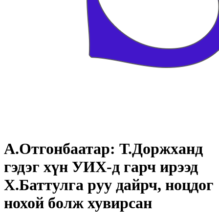
А.Отгонбаатар: Т.Доржханд
гэдэг хүн УИХ-д гарч ирээд
Х.Баттулга руу дайрч, ноцдог
нохой болж хувирсан