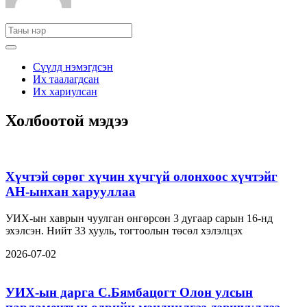
Сүүлд нэмэгдсэн
Их таалагдсан
Их хариулсан
Холбоотой мэдээ
Хүчтэй сөрөг хүчин хүчгүй олонхоос хүчтэйг
АН-ынхан харууллаа
УИХ-ын хаврын чуулган өнгөрсөн 3 дугаар сарын 16-нд
эхэлсэн. Нийт 33 хууль, тогтоолын төсөл хэлэлцэх
2026-07-02
УИХ-ын дарга С.Бямбацогт Олон улсын