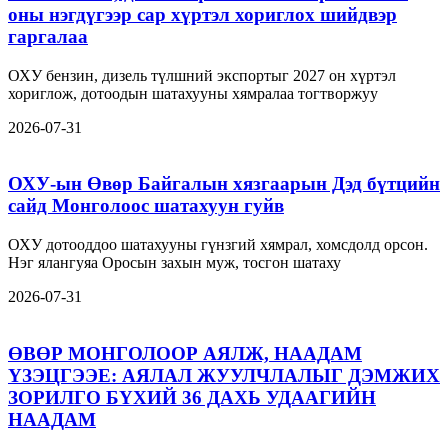
оны нэгдүгээр сар хүртэл хориглох шийдвэр
гаргалаа
ОХУ бензин, дизель түлшний экспортыг 2027 он хүртэл
хориглож, дотоодын шатахууны хямралаа тогтворжуу
2026-07-31
ОХУ-ын Өвөр Байгалын хязгаарын Дэд бүтцийн
сайд Монголоос шатахуун гуйв
ОХУ дотооддоо шатахууны гүнзгий хямрал, хомсдолд орсон.
Нэг ялангуяа Оросын захын муж, тосгон шатаху
2026-07-31
ӨВӨР МОНГОЛООР АЯЛЖ, НААДАМ
ҮЗЭЦГЭЭЕ: АЯЛАЛ ЖУУЛЧЛАЛЫГ ДЭМЖИХ
ЗОРИЛГО БҮХИЙ 36 ДАХЬ УДААГИЙН
НААДАМ