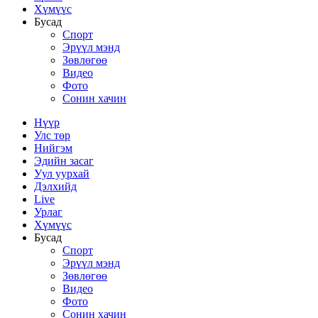
Хүмүүс
Бусад
Спорт
Эрүүл мэнд
Зөвлөгөө
Видео
Фото
Сонин хачин
Нүүр
Улс төр
Нийгэм
Эдийн засаг
Уул уурхай
Дэлхийд
Live
Урлаг
Хүмүүс
Бусад
Спорт
Эрүүл мэнд
Зөвлөгөө
Видео
Фото
Сонин хачин