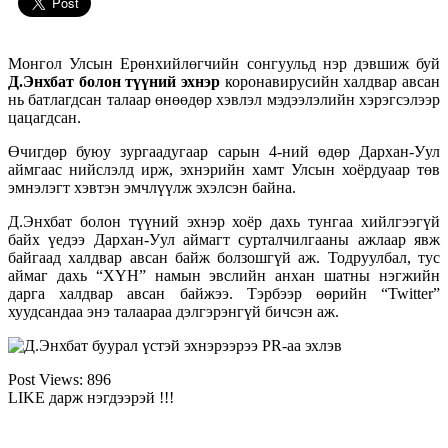
Монгол Улсын Ерөнхийлөгчийн сонгуульд нэр дэвшиж буй
Д.Энхбат болон түүний эхнэр
коронавирусийн халдвар авсан
нь батлагдсан талаар өнөөдөр хэвлэл мэдээлэлийн хэрэгсэлээр
цацагдсан.
Өчигдөр буюу зургаадугаар сарын 4-ний өдөр Дархан-Уул
аймгаас нийслэлд ирж, эхнэрийн хамт Улсын хоёрдуаар төв
эмнэлэгт хэвтэн эмчлүүлж эхэлсэн байна.
Д.Энхбат болон түүний эхнэр хоёр дахь тунгаа хийлгээгүй
байх үедээ Дархан-Уул аймагт сурталчилгааны ажлаар явж
байгаад халдвар авсан байж болзошгүй аж. Тодруулбал, тус
аймаг дахь “ХҮН” намын эвслийн анхан шатны нэгжийн
дарга халдвар авсан байжээ. Тэрбээр өөрийн “Twitter”
хуудсандаа энэ талаараа дэлгэрэнгүй бичсэн аж.
Post Views:
896
LIKE дарж нэгдээрэй !!!