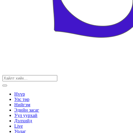
Нүүр
Улс төр
Нийгэм
Эдийн засаг
Уул уурхай
Дэлхийд
Live
Урлаг