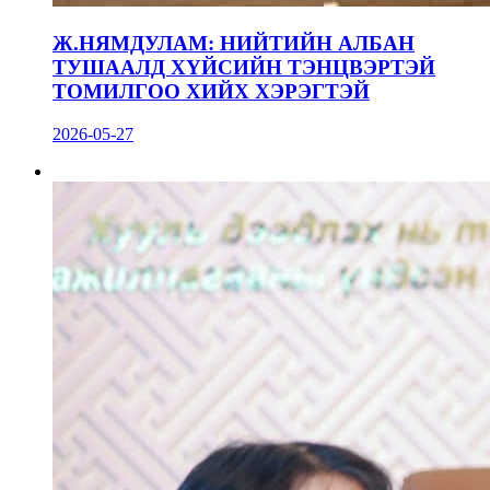
Ж.НЯМДУЛАМ: НИЙТИЙН АЛБАН
ТУШААЛД ХҮЙСИЙН ТЭНЦВЭРТЭЙ
ТОМИЛГОО ХИЙХ ХЭРЭГТЭЙ
2026-05-27