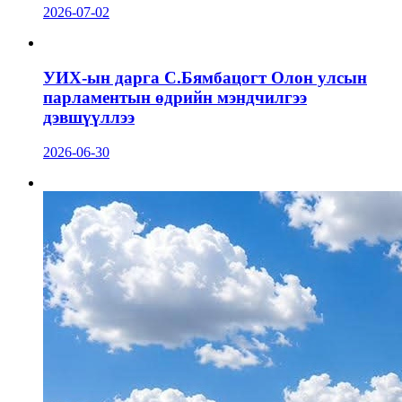
2026-07-02
УИХ-ын дарга С.Бямбацогт Олон улсын
парламентын өдрийн мэндчилгээ
дэвшүүллээ
2026-06-30