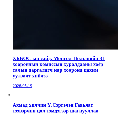
ХББОС-ын сайд, Монгол-Польшийн ЗГ
хоорондын комиссын хуралдааны хоёр
талын даргалагч нар хооронд цахим
уулзалт хийлээ
2026-05-19
Ахмад хилчин Ү.Сэргэлэн Гавьяат
тээвэрчин цол тэмдэгээр шагнууллаа