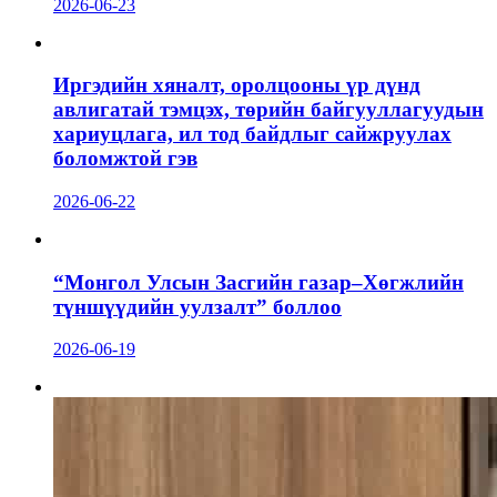
2026-06-23
Иргэдийн хяналт, оролцооны үр дүнд
авлигатай тэмцэх, төрийн байгууллагуудын
хариуцлага, ил тод байдлыг сайжруулах
боломжтой гэв
2026-06-22
“Монгол Улсын Засгийн газар–Хөгжлийн
түншүүдийн уулзалт” боллоо
2026-06-19