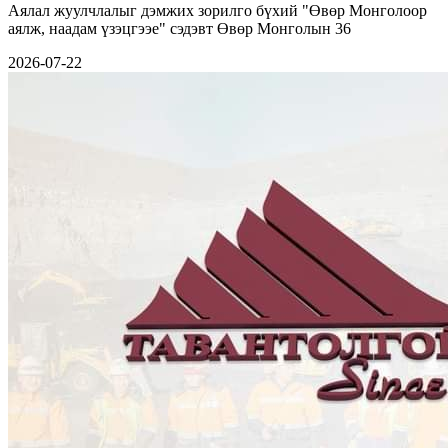
Аялал жуулчлалыг дэмжих зорилго бүхий "Өвөр Монголоор
аялж, наадам үзэцгээе" сэдэвт Өвөр Монголын 36
2026-07-22