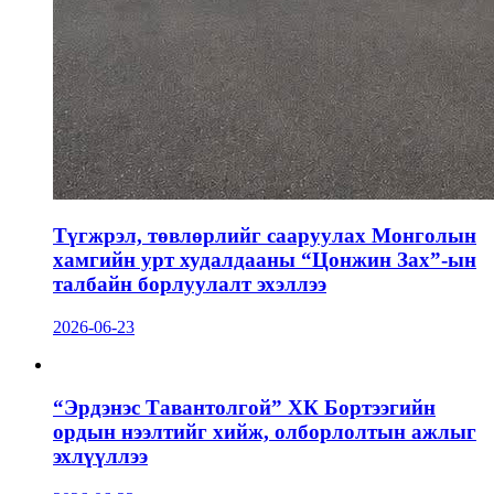
Түгжрэл, төвлөрлийг сааруулах Монголын
хамгийн урт худалдааны “Цонжин Зах”-ын
талбайн борлуулалт эхэллээ
2026-06-23
“Эрдэнэс Тавантолгой” ХК Бортээгийн
ордын нээлтийг хийж, олборлолтын ажлыг
эхлүүллээ