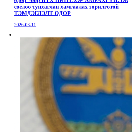
өдөр”-өөр БҮХ НИЙТЭЭР АМРАХГҮЙ. Өв
соёлоо тунхаглан хамгаалах зорилготой
ТЭМДЭГЛЭЛТ ӨДӨР
2026-03-11