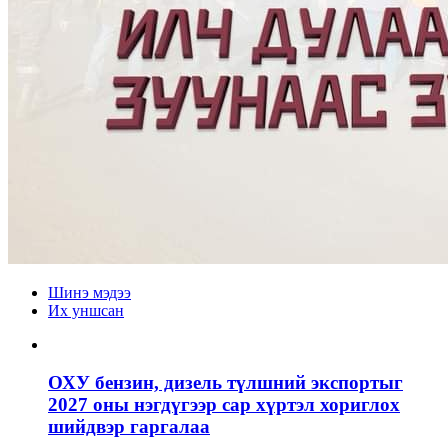
Шинэ мэдээ
Их уншсан
ОХУ бензин, дизель түлшний экспортыг
2027 оны нэгдүгээр сар хүртэл хориглох
шийдвэр гаргалаа