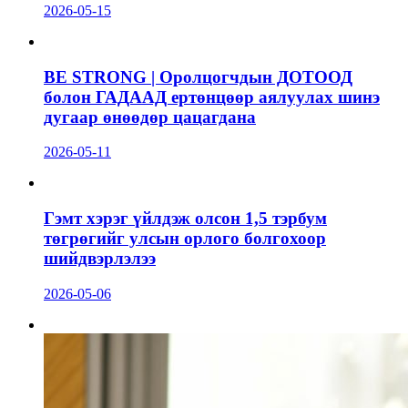
2026-05-15
BE STRONG | Оролцогчдын ДОТООД
болон ГАДААД ертөнцөөр аялуулах шинэ
дугаар өнөөдөр цацагдана
2026-05-11
Гэмт хэрэг үйлдэж олсон 1,5 тэрбум
төгрөгийг улсын орлого болгохоор
шийдвэрлэлээ
2026-05-06