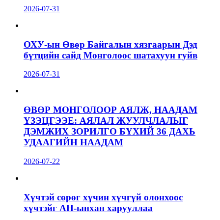
2026-07-31
ОХУ-ын Өвөр Байгалын хязгаарын Дэд
бүтцийн сайд Монголоос шатахуун гуйв
2026-07-31
ӨВӨР МОНГОЛООР АЯЛЖ, НААДАМ
ҮЗЭЦГЭЭЕ: АЯЛАЛ ЖУУЛЧЛАЛЫГ
ДЭМЖИХ ЗОРИЛГО БҮХИЙ 36 ДАХЬ
УДААГИЙН НААДАМ
2026-07-22
Хүчтэй сөрөг хүчин хүчгүй олонхоос
хүчтэйг АН-ынхан харууллаа