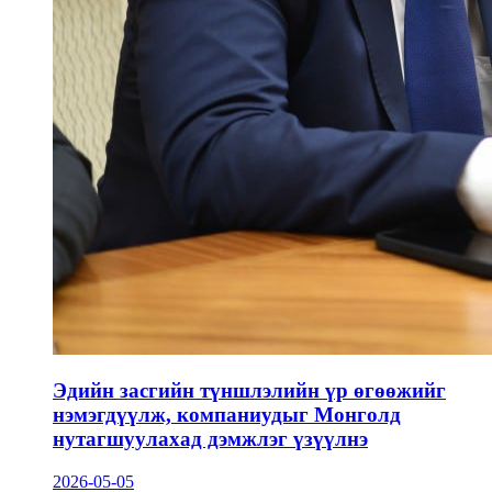
Эдийн засгийн түншлэлийн үр өгөөжийг
нэмэгдүүлж, компаниудыг Монголд
нутагшуулахад дэмжлэг үзүүлнэ
2026-05-05