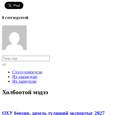
0 cэтгэгдэлтэй
Сүүлд нэмэгдсэн
Их таалагдсан
Их хариулсан
Холбоотой мэдээ
ОХУ бензин, дизель түлшний экспортыг 2027