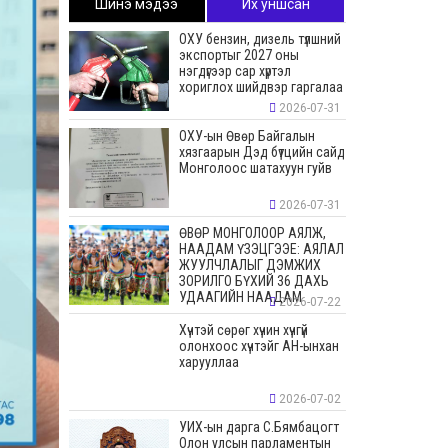
Шинэ мэдээ
Их уншсан
ОХУ бензин, дизель түлшний
экспортыг 2027 оны
нэгдүгээр сар хүртэл
хориглох шийдвэр гаргалаа
2026-07-31
ОХУ-ын Өвөр Байгалын
хязгаарын Дэд бүтцийн сайд
Монголоос шатахуун гуйв
2026-07-31
ӨВӨР МОНГОЛООР АЯЛЖ,
НААДАМ ҮЗЭЦГЭЭЕ: АЯЛАЛ
ЖУУЛЧЛАЛЫГ ДЭМЖИХ
ЗОРИЛГО БҮХИЙ 36 ДАХЬ
УДААГИЙН НААДАМ
2026-07-22
Хүчтэй сөрөг хүчин хүчгүй
олонхоос хүчтэйг АН-ынхан
харууллаа
2026-07-02
УИХ-ын дарга С.Бямбацогт
Олон улсын парламентын