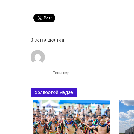
0 cэтгэгдэлтэй
ХОЛБООТОЙ МЭДЭЭ