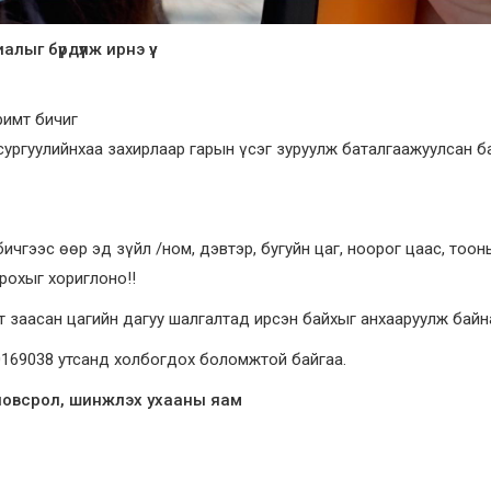
г бүрдүүлж ирнэ үү.
римт бичиг
 сургуулийнхаа захирлаар гарын үсэг зуруулж баталгаажуулсан б
чгээс өөр эд зүйл /ном, дэвтэр, бугуйн цаг, ноорог цаас, тоон
орохыг хориглоно‼️
 заасан цагийн дагуу шалгалтад ирсэн байхыг анхааруулж байн
80169038 утсанд холбогдох боломжтой байгаа.
ловсрол, шинжлэх ухааны яам