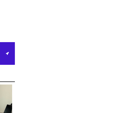
2026-06-19
Ж.НЯМДУЛАМ: НИЙТИЙН
АЛБАН ТУШААЛД ХҮЙСИЙН
ТЭНЦВЭРТЭЙ ТОМИЛГОО
ХИЙХ ХЭРЭГТЭЙ
2026-05-27
ХББОС-ын сайд, Монгол-
Польшийн ЗГ хоорондын
комиссын хуралдааны хоёр
талын даргалагч нар
хооронд цахим уулзалт
хийлээ
2026-05-19
Ахмад хилчин Ү.Сэргэлэн
Гавьяат тээвэрчин цол
тэмдэгээр шагнууллаа
2026-05-15
BE STRONG | Оролцогчдын
ДОТООД болон ГАДААД
ертөнцөөр аялуулах шинэ
дугаар өнөөдөр цацагдана
2026-05-11
Гэмт хэрэг үйлдэж олсон 1,5