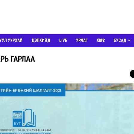
УУЛ УУРХАЙ
ДЭЛХИЙД
LIVE
УРЛАГ
ХҮМҮҮС
БУСАД
РЬ ГАРЛАА