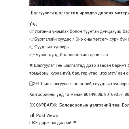
Шалгуулагч шалгалтад ирэхдээ дараах материалы
Үүнд:
👉Иргэний үнэмлэх болон түүнтэй дүйцэхүйц ба
👉Бүртгэлийн хуудас / Энэ оны төгсөгч сурч буй
👉Суудлын хуваарь
👉 Бүрэн дунд боловсролын гэрчилгээ
❌ Шалгуулагч нь шалгалтад дээр заасан баримт би
томьёоны хураангуй, бал, гар утас …гэх мэт/ авч 
🗓ЭЕШ-ын шалгуулагч нь өөрийн суудлын хуваарьт
Хөл хорионы үед та манай 80149038; 80169058; 
ЭХ СУРВАЛЖ:
Боловсролын үнэлгээний төв, Бо
Post Views:
LIKE дарж нэгдээрэй !!!