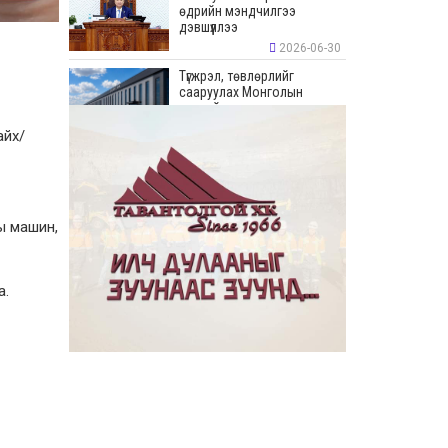
өдрийн мэндчилгээ
дэвшүүллээ
2026-06-30
Түгжрэл, төвлөрлийг
сааруулах Монголын
хамгийн урт худалдааны
“Цонжин Зах”-ын талбайн
айх/
борлуулалт эхэллээ
2026-06-23
“Эрдэнэс Тавантолгой” ХК
Бортээгийн ордын нээлтийг
хийж, олборлолтын ажлыг
эхлүүллээ
ы машин,
2026-06-23
Иргэдийн хяналт,
оролцооны үр дүнд
а.
авлигатай тэмцэх, төрийн
байгууллагуудын
хариуцлага, ил тод байдлыг
сайжруулах боломжтой гэв
2026-06-22
“Монгол Улсын Засгийн
газар–Хөгжлийн түншүүдийн
уулзалт” боллоо