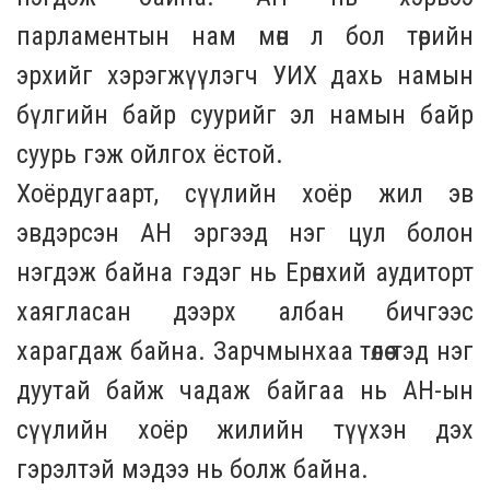
парламентын нам мөн л бол төрийн
эрхийг хэрэгжүүлэгч УИХ дахь намын
бүлгийн байр суурийг эл намын байр
суурь гэж ойлгох ёстой.
Хоёрдугаарт, сүүлийн хоёр жил эв
эвдэрсэн АН эргээд нэг цул болон
нэгдэж байна гэдэг нь Ерөнхий аудиторт
хаягласан дээрх албан бичгээс
харагдаж байна. Зарчмынхаа төлөө тэд нэг
дуутай байж чадаж байгаа нь АН-ын
сүүлийн хоёр жилийн түүхэн дэх
гэрэлтэй мэдээ нь болж байна.