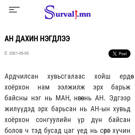
АН ДАХИН НЭГДЛЭЭ
2021-05-05
Ардчилсан хувьсгалаас хойш ердөө
хоёрхон нам ээлжилж эрх барьж
байсны нэг нь МАН, нөгөө нь АН. Эдгээр
жилүүдэд эрх барьсан нь АН-ын хувьд
хоёрхон сонгуулийн үр дүн байсан
болов ч тэд бусад цаг үед нь сөрөг хүчин