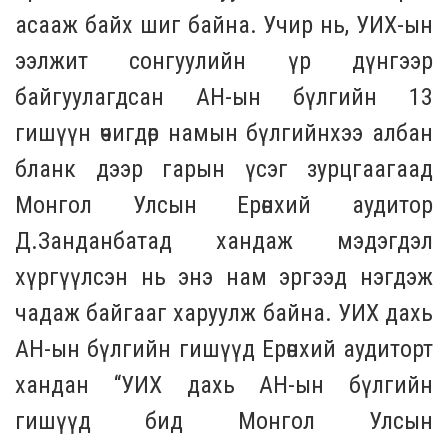
асааж байх шиг байна. Учир нь, УИХ-ын
ээлжит сонгуулийн үр дүнгээр
байгуулагдсан АН-ын бүлгийн 13
гишүүн өчигдөр намын бүлгийнхээ албан
бланк дээр гарын үсэг зурцгаагаад
Монгол Улсын Ерөнхий аудитор
Д.Занданбатад хандаж мэдэгдэл
хүргүүлсэн нь энэ нам эргээд нэгдэж
чадаж байгааг харуулж байна. УИХ дахь
АН-ын бүлгийн гишүүд Ерөнхий аудиторт
хандан “УИХ дахь АН-ын бүлгийн
гишүүд бид Монгол Улсын