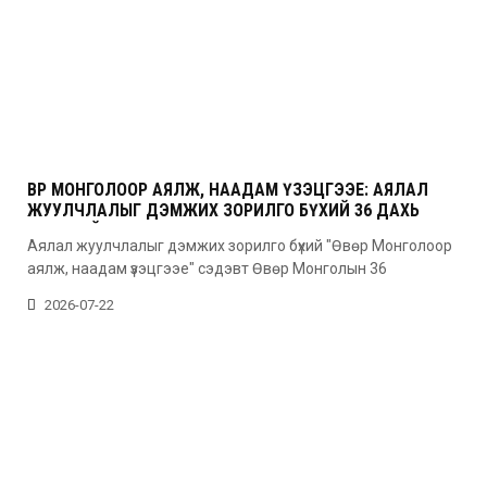
ӨВӨР МОНГОЛООР АЯЛЖ, НААДАМ ҮЗЭЦГЭЭЕ: АЯЛАЛ
ЖУУЛЧЛАЛЫГ ДЭМЖИХ ЗОРИЛГО БҮХИЙ 36 ДАХЬ
УДААГИЙН НААДАМ
Аялал жуулчлалыг дэмжих зорилго бүхий "Өвөр Монголоор
аялж, наадам үзэцгээе" сэдэвт Өвөр Монголын 36
2026-07-22