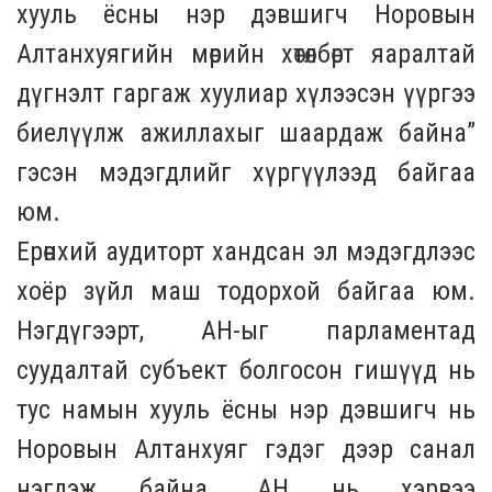
хууль ёсны нэр дэвшигч Норовын
Алтанхуягийн мөрийн хөтөлбөрт яаралтай
дүгнэлт гаргаж хуулиар хүлээсэн үүргээ
биелүүлж ажиллахыг шаардаж байна”
гэсэн мэдэгдлийг хүргүүлээд байгаа
юм.
Ерөнхий аудиторт хандсан эл мэдэгдлээс
хоёр зүйл маш тодорхой байгаа юм.
Нэгдүгээрт, АН-ыг парламентад
суудалтай субъект болгосон гишүүд нь
тус намын хууль ёсны нэр дэвшигч нь
Норовын Алтанхуяг гэдэг дээр санал
нэгдэж байна. АН нь хэрвээ