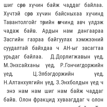
шиг сөрөг хүчин байж чаддаг байлаа.
Хүчтэй сөрөг хүчин байсныхаа хүчинд
Тавантолгойг төрийн өмчинд авч үлдэж
чадаж байв. Ардын нам дангаараа
Засгийн газраа байгуулах хэмжээний
суудалтай байхдаа ч АН-ыг засагтаа
урьдаг байлаа. Д.Дорлигжавын үед,
М.Энхсайханы үед, Р.Гончигдоржийн
үед, Ц.Элбэгдоржийн үед,
Н.Алтанхуягийн үед, З.Энхболдын үед ч
энэ нам нам шиг нам байж чаддаг
байв. Олон фракцид хуваагддаг ч олон