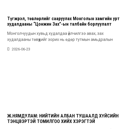
Түгжрэл, төвлөрлийг сааруулах Монголын хамгийн урт
худалдааны “Цонжин Зах”-ын талбайн борлуулалт
эхэллээ
Монголчуудын хувьд худалдаа үйлчилгээ авах, зах
худалдааны төвүүдийг зорих нь өдөр тутмын амьдралын
2026-06-23
Ж.НЯМДУЛАМ: НИЙТИЙН АЛБАН ТУШААЛД ХҮЙСИЙН
ТЭНЦВЭРТЭЙ ТОМИЛГОО ХИЙХ ХЭРЭГТЭЙ