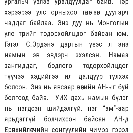
ургальч үзлээ уралдуулдаг байв. Тэр
хэрээрээ улс орныхоо төлөө зөв дуугарч
чаддаг байлаа. Энэ дуу нь Монголын
улс төрийг тодорхойлцдог байсан юм.
Гэтэл С.Эрдэнэ даргын үеэс л энэ
намын эв эвдэрч эхэлсэн. Намаа
зангиддаг, бодлого тодорхойлцдог
түүчээ хэдийгээ ил далдуур түлхэх
болсон. Энэ нь явсаар өнөөгийн АН-ыг буй
болгоод байв. УИХ дахь намын бүлэг
нь нэгдсэн шийдэлгүй, нэг “ам”-аар
ярьдаггүй болчихсон байсан АН-д
Ерөнхийлөгчийн сонгуулийн чимээ гэрэл