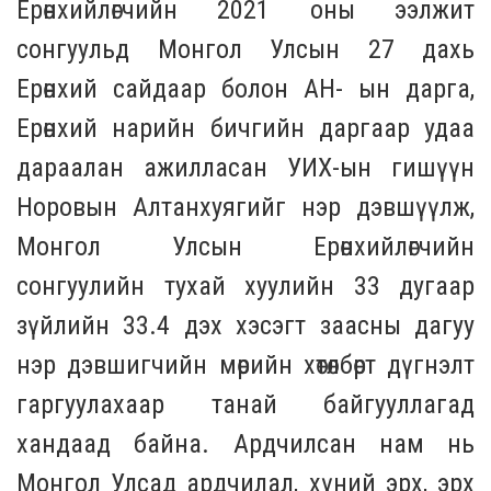
Ерөнхийлөгчийн 2021 оны ээлжит
сонгуульд Монгол Улсын 27 дахь
Ерөнхий сайдаар болон АН- ын дарга,
Ерөнхий нарийн бичгийн даргаар удаа
дараалан ажилласан УИХ-ын гишүүн
Норовын Алтанхуягийг нэр дэвшүүлж,
Монгол Улсын Ерөнхийлөгчийн
сонгуулийн тухай хуулийн 33 дугаар
зүйлийн 33.4 дэх хэсэгт заасны дагуу
нэр дэвшигчийн мөрийн хөтөлбөрт дүгнэлт
гаргуулахаар танай байгууллагад
хандаад байна. Ардчилсан нам нь
Монгол Улсад ардчилал, хүний эрх, эрх