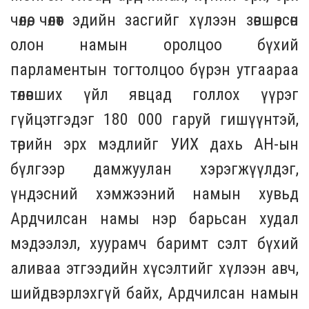
чөлөө, чөлөөт эдийн засгийг хүлээн зөвшөөрсөн
олон намын оролцоо бүхий
парламентын тогтолцоо бүрэн утгаараа
төлөвших үйл явцад голлох үүрэг
гүйцэтгэдэг 180 000 гаруй гишүүнтэй,
төрийн эрх мэдлийг УИХ дахь АН-ын
бүлгээр дамжуулан хэрэгжүүлдэг,
үндэсний хэмжээний намын хувьд
Ардчилсан намы нэр барьсан худал
мэдээлэл, хуурамч баримт сэлт бүхий
аливаа этгээдийн хүсэлтийг хүлээн авч,
шийдвэрлэхгүй байх, Ардчилсан намын