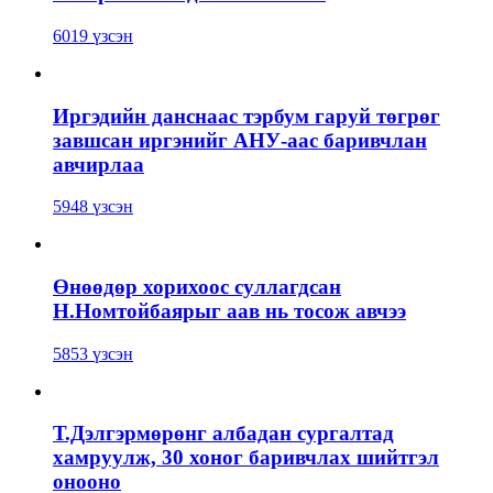
6019 үзсэн
Иргэдийн данснаас тэрбум гаруй төгрөг
завшсан иргэнийг АНУ-аас баривчлан
авчирлаа
5948 үзсэн
Өнөөдөр хорихоос суллагдсан
Н.Номтойбаярыг аав нь тосож авчээ
5853 үзсэн
Т.Дэлгэрмөрөнг албадан сургалтад
хамруулж, 30 хоног баривчлах шийтгэл
онооно