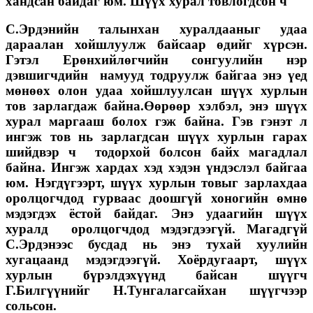
хандсан байдаг юм. Шүүх хурал товлогдсон ч
С.Эрдэнийн талынхан хуралдааныг удаа
дараалан хойшлуулж байсаар өдийг хүрсэн.
Гэтэл Ерөнхийлөгчийн сонгуулийн нэр
дэвшигчдийн намууд тодруулж байгаа энэ үед
мөнөөх олон удаа хойшлуулсан шүүх хурлын
тов зарлагдаж байна.Өөрөөр хэлбэл, энэ шүүх
хурал маргааш болох гэж байна. Гэв гэнэт л
ингэж тов нь зарлагдсан шүүх хурлын гарах
шийдвэр ч тодорхой болсон байх магадлал
байна. Ингэж хардах хэд хэдэн үндэслэл байгаа
юм. Нэгдүгээрт, шүүх хурлын товыг зарлахдаа
оролцогчдод гурваас доошгүй хоногийн өмнө
мэдэгдэх ёстой байдаг. Энэ удаагийн шүүх
хуралд оролцогчдод мэдэгдээгүй. Магадгүй
С.Эрдэнээс бусдад нь энэ тухай хуулийн
хугацаанд мэдэгдээгүй. Хоёрдугаарт, шүүх
хурлын бүрэлдэхүүнд байсан шүүгч
Г.Билгүүнийг Н.Тунгалагсайхан шүүгчээр
сольсон.