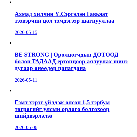
Ахмад хилчин Ү.Сэргэлэн Гавьяат
тээвэрчин цол тэмдэгээр шагнууллаа
2026-05-15
BE STRONG | Оролцогчдын ДОТООД
болон ГАДААД ертөнцөөр аялуулах шинэ
дугаар өнөөдөр цацагдана
2026-05-11
Гэмт хэрэг үйлдэж олсон 1,5 тэрбум
төгрөгийг улсын орлого болгохоор
шийдвэрлэлээ
2026-05-06