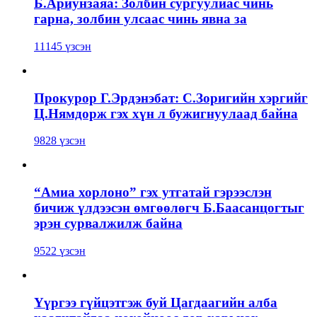
Б.Ариунзаяа: Золбин сургуулиас чинь
гарна, золбин улсаас чинь явна за
11145 үзсэн
Прокурор Г.Эрдэнэбат: С.Зоригийн хэргийг
Ц.Нямдорж гэх хүн л бужигнуулаад байна
9828 үзсэн
“Амиа хорлоно” гэх утгатай гэрээслэн
бичиж үлдээсэн өмгөөлөгч Б.Баасанцогтыг
эрэн сурвалжилж байна
9522 үзсэн
Үүргээ гүйцэтгэж буй Цагдаагийн алба