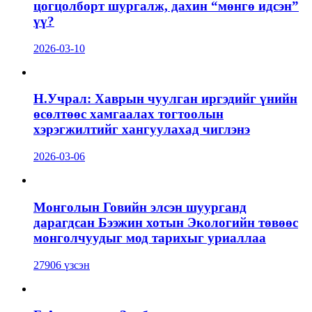
цогцолборт шургалж, дахин “мөнгө идсэн”
үү?
2026-03-10
Н.Учрал: Хаврын чуулган иргэдийг үнийн
өсөлтөөс хамгаалах тогтоолын
хэрэгжилтийг хангуулахад чиглэнэ
2026-03-06
Монголын Говийн элсэн шуурганд
дарагдсан Бээжин хотын Экологийн төвөөс
монголчуудыг мод тарихыг уриаллаа
27906 үзсэн