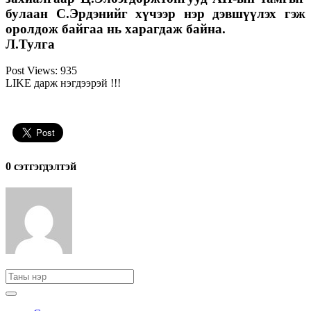
булаан С.Эрдэнийг хүчээр нэр дэвшүүлэх гэж
оролдож байгаа нь харагдаж байна.
Л.Тулга
Post Views:
935
LIKE дарж нэгдээрэй !!!
0 cэтгэгдэлтэй