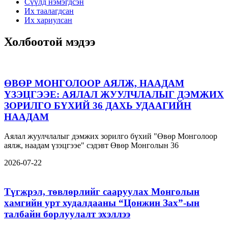
Сүүлд нэмэгдсэн
Их таалагдсан
Их хариулсан
Холбоотой мэдээ
ӨВӨР МОНГОЛООР АЯЛЖ, НААДАМ
ҮЗЭЦГЭЭЕ: АЯЛАЛ ЖУУЛЧЛАЛЫГ ДЭМЖИХ
ЗОРИЛГО БҮХИЙ 36 ДАХЬ УДААГИЙН
НААДАМ
Аялал жуулчлалыг дэмжих зорилго бүхий "Өвөр Монголоор
аялж, наадам үзэцгээе" сэдэвт Өвөр Монголын 36
2026-07-22
Түгжрэл, төвлөрлийг сааруулах Монголын
хамгийн урт худалдааны “Цонжин Зах”-ын
талбайн борлуулалт эхэллээ