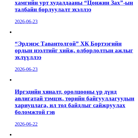
хамгийн урт худалдааны “Цонжин Зах”-ын
талбайн борлуулалт эхэллээ
2026-06-23
“Эрдэнэс Тавантолгой” ХК Бортээгийн
ордын нээлтийг хийж, олборлолтын ажлыг
эхлүүллээ
2026-06-23
Иргэдийн хяналт, оролцооны үр дүнд
авлигатай тэмцэх, төрийн байгууллагуудын
хариуцлага, ил тод байдлыг сайжруулах
боломжтой гэв
2026-06-22