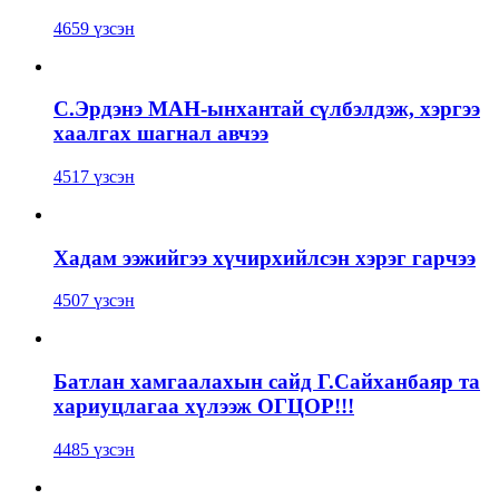
4659 үзсэн
С.Эрдэнэ МАН-ынхантай сүлбэлдэж, хэргээ
хаалгах шагнал авчээ
4517 үзсэн
Хадам ээжийгээ хүчирхийлсэн хэрэг гарчээ
4507 үзсэн
Батлан хамгаалахын сайд Г.Сайханбаяр та
хариуцлагаа хүлээж ОГЦОР!!!
4485 үзсэн