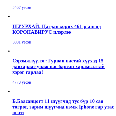
5467 үзсэн
ШУУРХАЙ: Цагдан хорих 461-р ангид
КОРОНАВИРУС илэрлээ
5001 үзсэн
Сэрэмжлүүлэг: Гурван настай хүүхэд 15
давхараас унаж нас барсан харамсалтай
хэрэг гарлаа!
4773 үзсэн
Б.Баасанцогт 11 шүүгчид тус бүр 10 сая
төгрөг, зарим шүүгчид нэмж Iphone гар утас
өгчээ