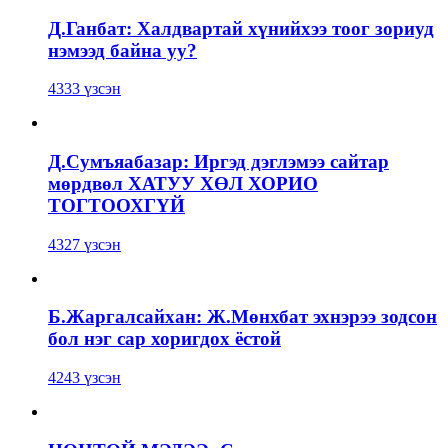
Д.Ганбат: Халдвартай хүнийхээ тоог зориуд
нэмээд байна уу?
4333 үзсэн
Д.Сумъяабазар: Иргэд дэглэмээ сайтар
мөрдвөл ХАТУУ ХӨЛ ХОРИО
ТОГТООХГҮЙ
4327 үзсэн
Б.Жаргалсайхан: Ж.Мөнхбат эхнэрээ зодсон
бол нэг сар хоригдох ёстой
4243 үзсэн