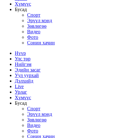
Хүмүүс
Бусад
Спорт
Эрүүл мэнд
Зөвлөгөө
Видео
Фото
Сонин хачин
Нүүр
Улс төр
Нийгэм
Эдийн засаг
Уул уурхай
Дэлхийд
Live
Урлаг
Хүмүүс
Бусад
Спорт
Эрүүл мэнд
Зөвлөгөө
Видео
Фото
Сонин хачин