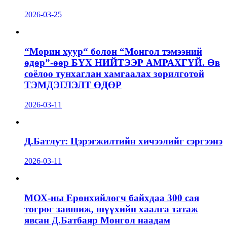
2026-03-25
“Морин хуур“ болон “Монгол тэмээний
өдөр”-өөр БҮХ НИЙТЭЭР АМРАХГҮЙ. Өв
соёлоо тунхаглан хамгаалах зорилготой
ТЭМДЭГЛЭЛТ ӨДӨР
2026-03-11
Д.Батлут: Цэрэгжилтийн хичээлийг сэргээнэ
2026-03-11
МОХ-ны Ерөнхийлөгч байхдаа 300 сая
төгрөг завшиж, шүүхийн хаалга татаж
явсан Д.Батбаяр Монгол наадам