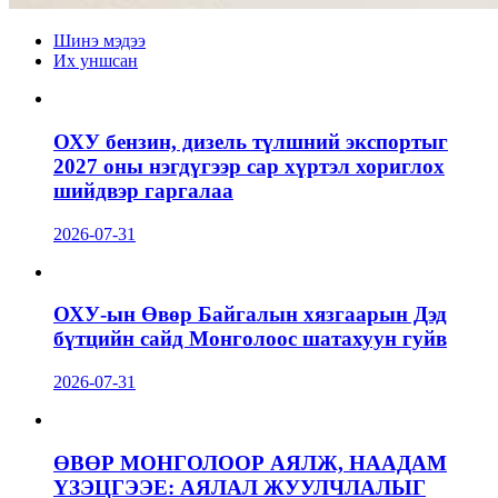
Шинэ мэдээ
Их уншсан
ОХУ бензин, дизель түлшний экспортыг
2027 оны нэгдүгээр сар хүртэл хориглох
шийдвэр гаргалаа
2026-07-31
ОХУ-ын Өвөр Байгалын хязгаарын Дэд
бүтцийн сайд Монголоос шатахуун гуйв
2026-07-31
ӨВӨР МОНГОЛООР АЯЛЖ, НААДАМ
ҮЗЭЦГЭЭЕ: АЯЛАЛ ЖУУЛЧЛАЛЫГ