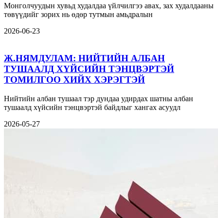
Монголчуудын хувьд худалдаа үйлчилгээ авах, зах худалдааны
төвүүдийг зорих нь өдөр тутмын амьдралын
2026-06-23
Ж.НЯМДУЛАМ: НИЙТИЙН АЛБАН
ТУШААЛД ХҮЙСИЙН ТЭНЦВЭРТЭЙ
ТОМИЛГОО ХИЙХ ХЭРЭГТЭЙ
Нийтийн албан тушаал тэр дундаа удирдах шатны албан
тушаалд хүйсийн тэнцвэртэй байдлыг хангах асуудл
2026-05-27