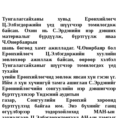
Тунгалагсайханы хувьд Ерөнхийлөгч
Ц.Элбэгдоржийн үед шүүгчээр томилогдож
байсан. Охин нь С.Эрдэнийн нэр дэвших
материалыг бүрдүүлж, бүртгүүлж яваа
Ч.Өнөрбаярын
шавь бөгөөд хамт ажилладаг. Ч.Өнөрбаяр бол
Ерөнхийлөгч Ц.Элбэгдоржийн хуулийн
зөвлөхөөр ажиллаж байсан, өөрөөр хэлбэл
Тунгалагсайханыг шүүгчээр томилогдох үед
тухайн
үеийн Ерөнхийлөгчид зөвлөж явсан хүн гэсэн үг.
Ийм л хүн хүчингүй тамга ашиглан С.Эрдэнийг
Ерөниийлөгчийн сонгуулийн нэр дэвшигчээр
бүртгүүлэхээр Үндэсний аудитын
газар, Сонгуулийн Ерөнхий хороонд
бүртгүүлээд байгаа юм. Энэ бүхнийг ганц
өгүүлбэрээр тодорхойлоход МАН-ын
захиалгаар Ц.Элбэгдоржтонгууд АН-ын тамгыг