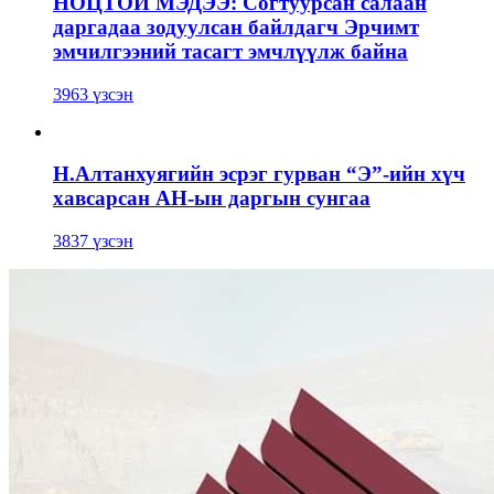
НОЦТОЙ МЭДЭЭ: Согтуурсан салаан
даргадаа зодуулсан байлдагч Эрчимт
эмчилгээний тасагт эмчлүүлж байна
3963 үзсэн
Н.Алтанхуягийн эсрэг гурван “Э”-ийн хүч
хавсарсан АН-ын даргын сунгаа
3837 үзсэн