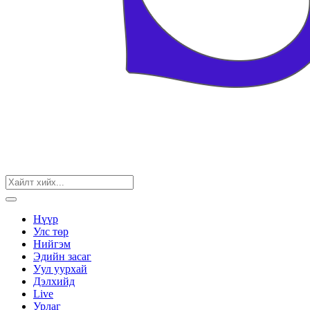
Нүүр
Улс төр
Нийгэм
Эдийн засаг
Уул уурхай
Дэлхийд
Live
Урлаг