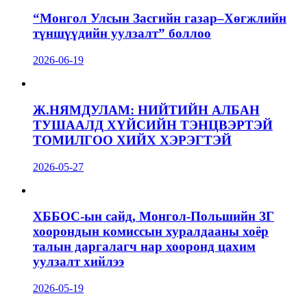
“Монгол Улсын Засгийн газар–Хөгжлийн
түншүүдийн уулзалт” боллоо
2026-06-19
Ж.НЯМДУЛАМ: НИЙТИЙН АЛБАН
ТУШААЛД ХҮЙСИЙН ТЭНЦВЭРТЭЙ
ТОМИЛГОО ХИЙХ ХЭРЭГТЭЙ
2026-05-27
ХББОС-ын сайд, Монгол-Польшийн ЗГ
хоорондын комиссын хуралдааны хоёр
талын даргалагч нар хооронд цахим
уулзалт хийлээ
2026-05-19