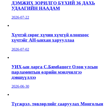
ДЭМЖИХ ЗОРИЛГО БҮХИЙ 36 ДАХЬ
УДААГИЙН НААДАМ
2026-07-22
Хүчтэй сөрөг хүчин хүчгүй олонхоос
хүчтэйг АН-ынхан харууллаа
2026-07-02
УИХ-ын дарга С.Бямбацогт Олон улсын
парламентын өдрийн мэндчилгээ
дэвшүүллээ
2026-06-30
Түгжрэл, төвлөрлийг сааруулах Монголын