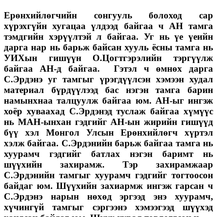
Ерөнхийлөгчийн сонгууль болоход сар
хүрэхгүйн хугацаа үлдээд байгаа ч АН тамга
тэмдгийн хэрүүлтэй л байгаа. Уг нь үе үеийн
дарга нар нь барьж байсан хууль ёсны тамга нь
УИХын гишүүн О.Цогтгэрэлийн тэргүүлж
байгаа АН-д байгаа. Гэтэл ч өмнөх дарга
С.Эрдэнэ уг тамгыг үрэгдүүлсэн хэмээн худал
материал бүрдүүлээд бас нэгэн тамга барин
намынхнаа талцуулж байгаа юм. АН-ыг ингэж
хоёр хуваахад С.Эрдэнэд туслаж байгаа хүмүүс
нь МАН-ынхан гэдгийг АН-ын жирийн гишүүд
бүү хэл Монгол Улсын Ерөнхийлөгч хүртэл
хэлж байгаа. С.Эрдэнийн барьж байгаа тамга нь
хуурамч гэдгийг батлах нэгэн баримт нь
шүүхийн захирамж. Тэр захирамжаар
С.Эрдэнийн тамгыг хуурамч гэдгийг тогтоосон
байдаг юм. Шүүхийн захиармж ингэж гарсан ч
С.Эрдэнэ нарын нөхөд эргээд энэ хуурамч,
хүчингүй тамгыг сэргээнэ хэмээгээд шүүхэд