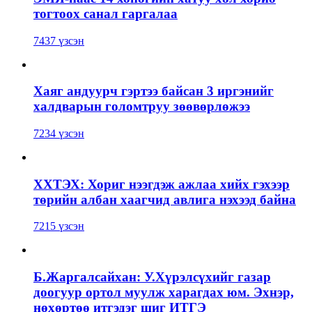
тогтоох санал гаргалаа
7437 үзсэн
Хаяг андуурч гэртээ байсан 3 иргэнийг
халдварын голомтруу зөөвөрлөжээ
7234 үзсэн
ХХТЭХ: Хориг нээгдэж ажлаа хийх гэхээр
төрийн албан хаагчид авлига нэхээд байна
7215 үзсэн
Б.Жаргалсайхан: У.Хүрэлсүхийг газар
доогуур ортол муулж харагдах юм. Эхнэр,
нөхөртөө итгэдэг шиг ИТГЭ