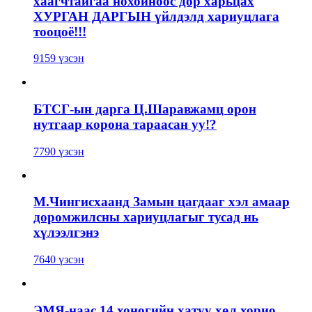
хаагчтайгаа нохойноос дор харьцах
ХУРГАН ДАРГЫН үйлдэлд хариуцлага
тооцоё!!!
9159 үзсэн
БТСГ-ын дарга Ц.Шаравжамц орон
нутгаар корона тараасан уу!?
7790 үзсэн
М.Чингисхаанд Замын цагдааг хэл амаар
доромжилсны хариуцлагыг тусад нь
хүлээлгэнэ
7640 үзсэн
ЭМЯ-наас 14 хоногийн хатуу хөл хорио