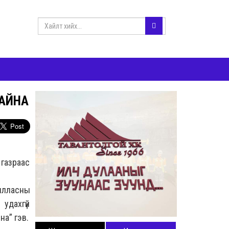
БАЙНА
газраас
жилласны
удахгүй
на” гэв.