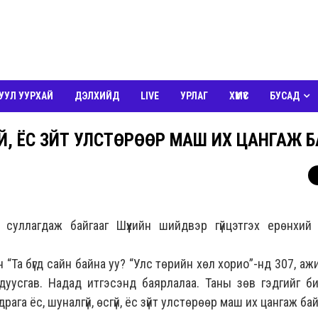
УУЛ УУРХАЙ
ДЭЛХИЙД
LIVE
УРЛАГ
ХҮМҮҮС
БУСАД
ҮЙ, ЁС ЗҮЙТ УЛСТӨРӨӨР МАШ ИХ ЦАНГАЖ 
суллагдаж байгааг Шүүхийн шийдвэр гүйцэтгэх ерөнхий 
“Та бүгд сайн байна уу? “Улс төрийн хөл хорио”-нд 307, а
уусгав. Надад итгэсэнд баярлалаа. Таны зөв гэдгийг би 
рага ёс, шуналгүй, өсгүй, ёс зүйт улстөрөөр маш их цангаж бай