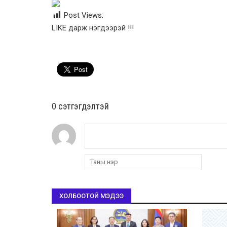
Post Views:
LIKE дарж нэгдээрэй !!!
0 cэтгэгдэлтэй
ХОЛБООТОЙ МЭДЭЭ