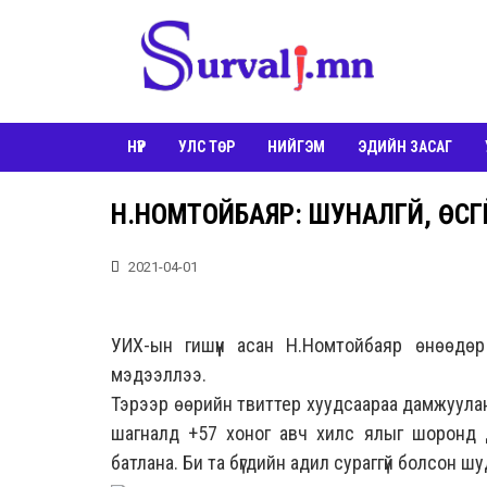
НҮҮР
УЛС ТӨР
НИЙГЭМ
ЭДИЙН ЗАСАГ
Н.НОМТОЙБАЯР: ШУНАЛГҮЙ, ӨСГ
2021-04-01
УИХ-ын гишүүн асан Н.Номтойбаяр өнөөдөр 
мэдээллээ.
Тэрээр өөрийн твиттер хуудсаараа дамжуулан 
шагналд +57 хоног авч хилс ялыг шоронд д
батлана. Би та бүгдийн адил сураггүй болсон шуд