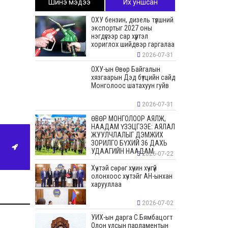
Шинэ мэдээ
Их уншсан
ОХУ бензин, дизель түлшний
экспортыг 2027 оны
нэгдүгээр сар хүртэл
хориглох шийдвэр гаргалаа
2026-07-31
ОХУ-ын Өвөр Байгалын
хязгаарын Дэд бүтцийн сайд
Монголоос шатахуун гуйв
2026-07-31
ӨВӨР МОНГОЛООР АЯЛЖ,
НААДАМ ҮЗЭЦГЭЭЕ: АЯЛАЛ
ЖУУЛЧЛАЛЫГ ДЭМЖИХ
ЗОРИЛГО БҮХИЙ 36 ДАХЬ
УДААГИЙН НААДАМ
2026-07-22
Хүчтэй сөрөг хүчин хүчгүй
олонхоос хүчтэйг АН-ынхан
харууллаа
2026-07-02
УИХ-ын дарга С.Бямбацогт
Олон улсын парламентын