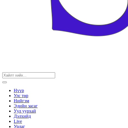
Нүүр
Улс төр
Нийгэм
Эдийн засаг
Уул уурхай
Дэлхийд
Live
Урлаг