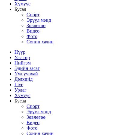
Хүмүүс
Бусад
Спорт
Эрүүл мэнд
Зөвлөгөө
Видео
Фото
Сонин хачин
Нүүр
Улс төр
Нийгэм
Эдийн засаг
Уул уурхай
Дэлхийд
Live
Урлаг
Хүмүүс
Бусад
Спорт
Эрүүл мэнд
Зөвлөгөө
Видео
Фото
Сонин хачин