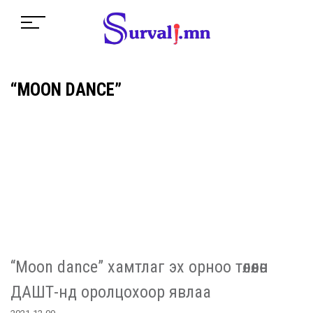
“MOON DANCE”
“Moon dance” хамтлаг эх орноо төлөөлөн
ДАШТ-нд оролцохоор явлаа