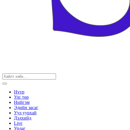
Нүүр
Улс төр
Нийгэм
Эдийн засаг
Уул уурхай
Дэлхийд
Live
Урлаг