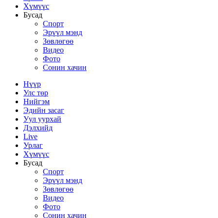
Хүмүүс
Бусад
Спорт
Эрүүл мэнд
Зөвлөгөө
Видео
Фото
Сонин хачин
Нүүр
Улс төр
Нийгэм
Эдийн засаг
Уул уурхай
Дэлхийд
Live
Урлаг
Хүмүүс
Бусад
Спорт
Эрүүл мэнд
Зөвлөгөө
Видео
Фото
Сонин хачин