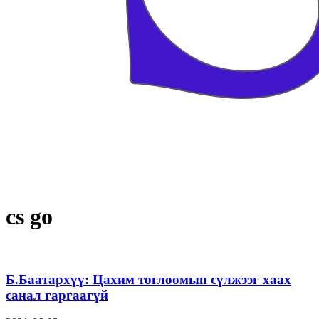
cs go
Б.Баатархүү: Цахим тоглоомын сүлжээг хаах
санал гаргаагүй