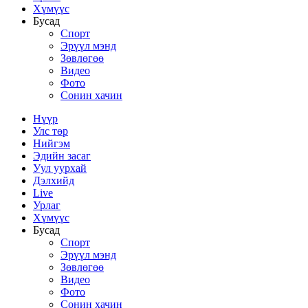
Хүмүүс
Бусад
Спорт
Эрүүл мэнд
Зөвлөгөө
Видео
Фото
Сонин хачин
Нүүр
Улс төр
Нийгэм
Эдийн засаг
Уул уурхай
Дэлхийд
Live
Урлаг
Хүмүүс
Бусад
Спорт
Эрүүл мэнд
Зөвлөгөө
Видео
Фото
Сонин хачин