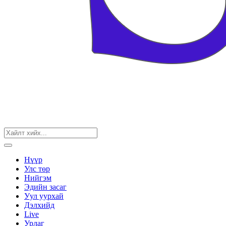
Нүүр
Улс төр
Нийгэм
Эдийн засаг
Уул уурхай
Дэлхийд
Live
Урлаг