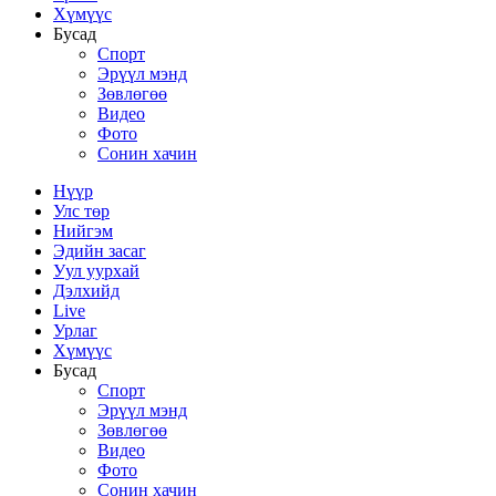
Хүмүүс
Бусад
Спорт
Эрүүл мэнд
Зөвлөгөө
Видео
Фото
Сонин хачин
Нүүр
Улс төр
Нийгэм
Эдийн засаг
Уул уурхай
Дэлхийд
Live
Урлаг
Хүмүүс
Бусад
Спорт
Эрүүл мэнд
Зөвлөгөө
Видео
Фото
Сонин хачин