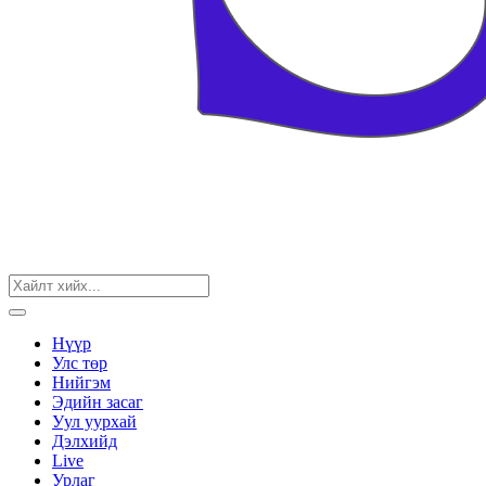
Нүүр
Улс төр
Нийгэм
Эдийн засаг
Уул уурхай
Дэлхийд
Live
Урлаг