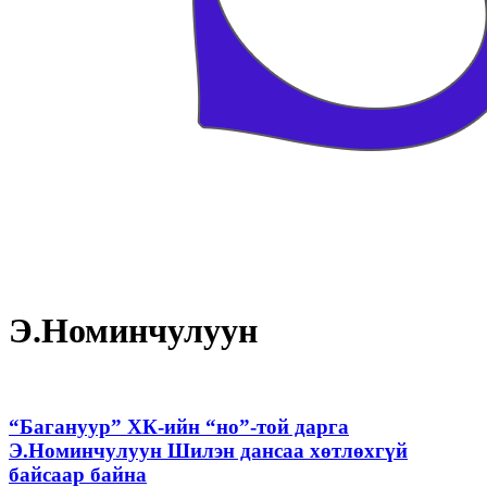
Э.Номинчулуун
“Багануур” ХК-ийн “но”-той дарга
Э.Номинчулуун Шилэн дансаа хөтлөхгүй
байсаар байна