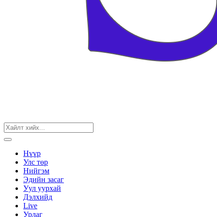
Нүүр
Улс төр
Нийгэм
Эдийн засаг
Уул уурхай
Дэлхийд
Live
Урлаг