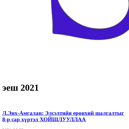
эеш 2021
Л.Энх-Амгалан: Элсэлтийн ерөнхий шалгалтыг
8-р сар хүртэл ХОЙШЛУУЛЛАА