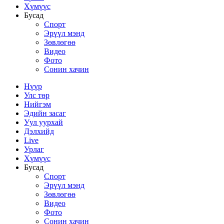
Хүмүүс
Бусад
Спорт
Эрүүл мэнд
Зөвлөгөө
Видео
Фото
Сонин хачин
Нүүр
Улс төр
Нийгэм
Эдийн засаг
Уул уурхай
Дэлхийд
Live
Урлаг
Хүмүүс
Бусад
Спорт
Эрүүл мэнд
Зөвлөгөө
Видео
Фото
Сонин хачин