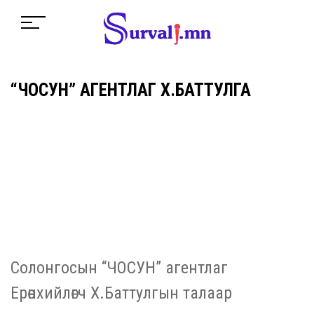
“ЧОСУН” АГЕНТЛАГ Х.БАТТУЛГА
Солонгосын “ЧОСУН” агентлаг
Ерөнхийлөгч Х.Баттулгын талаар