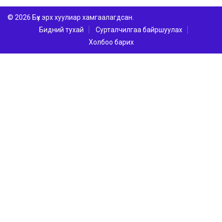
© 2026 Бүх эрх хуулиар хамгаалагдсан.
Бидний тухай
Сурталчилгаа байршуулах
Холбоо барих