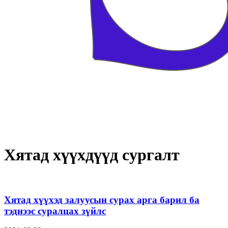
Хятад хүүхдүүд сургалт
Хятад хүүхэд залуусын сурах арга барил ба
тэднээс суралцах зүйлс