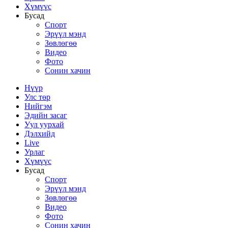
Хүмүүс
Бусад
Спорт
Эрүүл мэнд
Зөвлөгөө
Видео
Фото
Сонин хачин
Нүүр
Улс төр
Нийгэм
Эдийн засаг
Уул уурхай
Дэлхийд
Live
Урлаг
Хүмүүс
Бусад
Спорт
Эрүүл мэнд
Зөвлөгөө
Видео
Фото
Сонин хачин