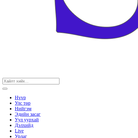
Нүүр
Улс төр
Нийгэм
Эдийн засаг
Уул уурхай
Дэлхийд
Live
Урлаг