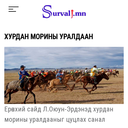
ХУРДАН МОРИНЫ УРАЛДААН
Ерөнхий сайд Л.Оюун-Эрдэнэд хурдан
морины уралдааныг цуцлах санал