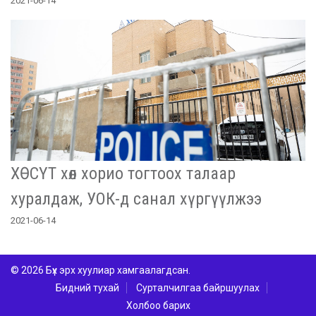
2021-06-14
ХӨСҮТ хөл хорио тогтоох талаар
хуралдаж, УОК-д санал хүргүүлжээ
2021-06-14
© 2026 Бүх эрх хуулиар хамгаалагдсан.
Бидний тухай
Сурталчилгаа байршуулах
Холбоо барих