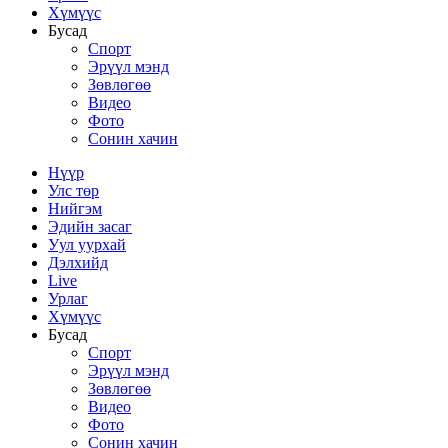
Хүмүүс
Бусад
Спорт
Эрүүл мэнд
Зөвлөгөө
Видео
Фото
Сонин хачин
Нүүр
Улс төр
Нийгэм
Эдийн засаг
Уул уурхай
Дэлхийд
Live
Урлаг
Хүмүүс
Бусад
Спорт
Эрүүл мэнд
Зөвлөгөө
Видео
Фото
Сонин хачин