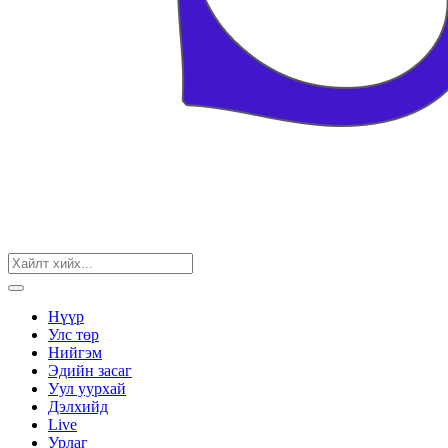
Нүүр
Улс төр
Нийгэм
Эдийн засаг
Уул уурхай
Дэлхийд
Live
Урлаг