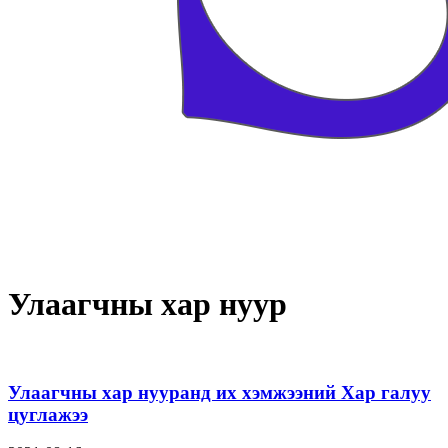
Улаагчны хар нуур
Улаагчны хар нууранд их хэмжээний Хар галуу
цуглажээ