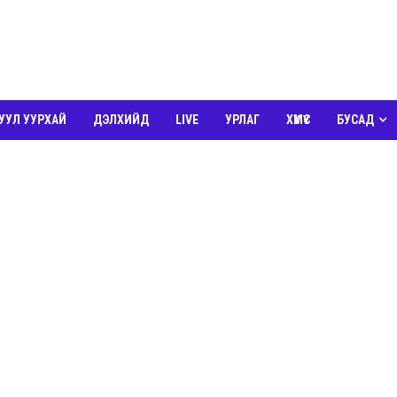
УУЛ УУРХАЙ
ДЭЛХИЙД
LIVE
УРЛАГ
ХҮМҮҮС
БУСАД