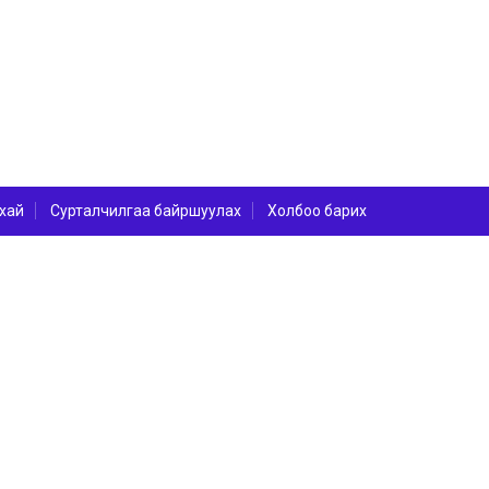
хай
Сурталчилгаа байршуулах
Холбоо барих