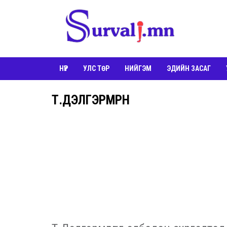
НҮҮР
УЛС ТӨР
НИЙГЭМ
ЭДИЙН ЗАСАГ
Т.ДЭЛГЭРМӨРӨН