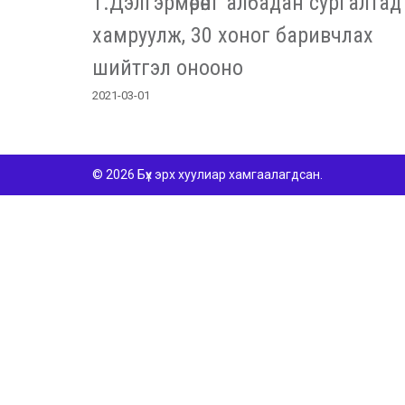
Т.Дэлгэрмөрөнг албадан сургалтад
хамруулж, 30 хоног баривчлах
шийтгэл онооно
2021-03-01
© 2026 Бүх эрх хуулиар хамгаалагдсан.