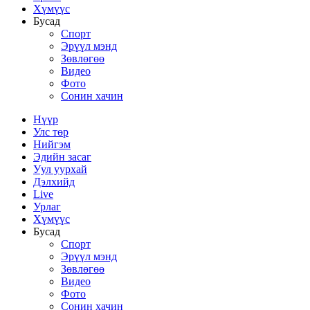
Хүмүүс
Бусад
Спорт
Эрүүл мэнд
Зөвлөгөө
Видео
Фото
Сонин хачин
Нүүр
Улс төр
Нийгэм
Эдийн засаг
Уул уурхай
Дэлхийд
Live
Урлаг
Хүмүүс
Бусад
Спорт
Эрүүл мэнд
Зөвлөгөө
Видео
Фото
Сонин хачин