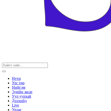
Нүүр
Улс төр
Нийгэм
Эдийн засаг
Уул уурхай
Дэлхийд
Live
Урлаг