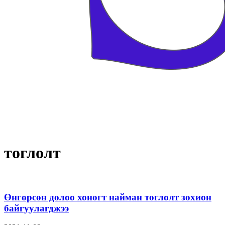
тоглолт
Өнгөрсөн долоо хоногт найман тоглолт зохион
байгуулагджээ