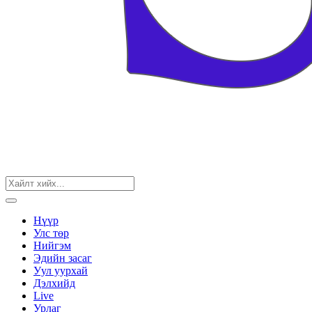
Нүүр
Улс төр
Нийгэм
Эдийн засаг
Уул уурхай
Дэлхийд
Live
Урлаг