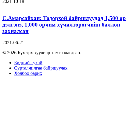
2021-10-18
С.Амарсайхан: Тодорхой байршлуудад 1,500 ор
дэлгэнэ, 1,000 орчим хүчилтөрөгчийн баллон
захиалсан
2021-06-21
© 2026 Бүх эрх хуулиар хамгаалагдсан.
Бидний тухай
Сурталчилгаа байршуулах
Холбоо барих