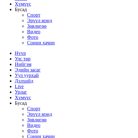
Хүмүүс
Бусад
Спорт
Эрүүл мэнд
Зөвлөгөө
Видео
Фото
Сонин хачин
Нүүр
Улс төр
Нийгэм
Эдийн засаг
Уул уурхай
Дэлхийд
Live
Урлаг
Хүмүүс
Бусад
Спорт
Эрүүл мэнд
Зөвлөгөө
Видео
Фото
Сонин хачин