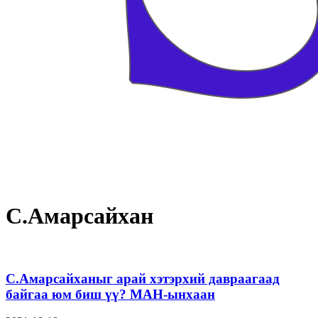
С.Амарсайхан
С.Амарсайханыг арай хэтэрхий давраагаад
байгаа юм биш үү? МАН-ынхаан