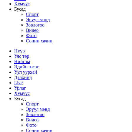
Хүмүүс
Бусад
Спорт
Эрүүл мэнд
Зөвлөгөө
Видео
Фото
Сонин хачин
Нүүр
Улс төр
Нийгэм
Эдийн засаг
Уул уурхай
Дэлхийд
Live
Урлаг
Хүмүүс
Бусад
Спорт
Эрүүл мэнд
Зөвлөгөө
Видео
Фото
Сонин хачин