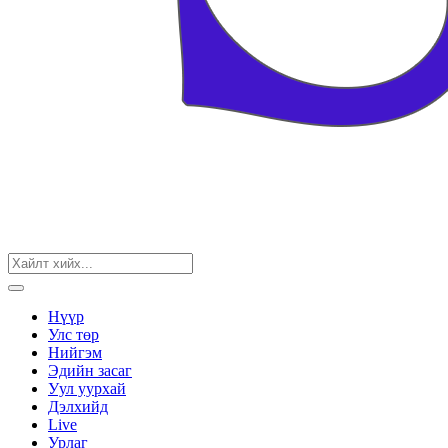
Нүүр
Улс төр
Нийгэм
Эдийн засаг
Уул уурхай
Дэлхийд
Live
Урлаг